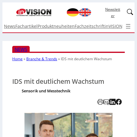
Newslett
Linked
er
News
Fachartikel
Produktneuheiten
Fachzeitschrift
inVISION Top I
NEWS
Home
»
Branche & Trends
»
IDS mit deutlichem Wachstum
IDS mit deutlichem Wachstum
Sensorik und Messtechnik