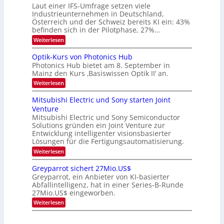
9
t
Laut einer IFS-Umfrage setzen viele
.
s
Industrieunternehmen in Deutschland,
W
t
Österreich und der Schweiz bereits KI ein: 43%
E
a
befinden sich in der Pilotphase, 27%…
-
r
H
k
:
Weiterlesen
e
e
K
r
s
I
Optik-Kurs von Photonics Hub
a
W
-
e
Photonics Hub bietet am 8. September in
a
E
u
Mainz den Kurs ‚Basiswissen Optik II‘ an.
c
i
s
h
n
:
Weiterlesen
-
s
s
O
S
t
a
p
Mitsubishi Electric und Sony starten Joint
e
u
t
t
m
Venture
m
z
i
i
i
n
Mitsubishi Electric und Sony Semiconductor
k
n
m
i
Solutions gründen ein Joint Venture zur
-
a
e
m
K
Entwicklung intelligenter visionsbasierter
r
r
m
u
Lösungen für die Fertigungsautomatisierung.
s
t
r
:
t
Weiterlesen
i
s
M
e
n
v
i
n
d
o
Greyparrot sichert 27Mio.US$
t
H
e
n
Greyparrot, ein Anbieter von KI-basierter
s
a
r
P
Abfallintelligenz, hat in einer Series-B-Runde
u
l
D
h
27Mio.US$ eingeworben.
b
b
A
o
i
j
C
t
:
Weiterlesen
s
a
H
o
G
h
h
-
n
r
i
r
I
i
e