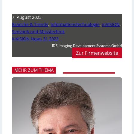
7. August 2023
Branche & Trends
,
Informationstechnologie
,
inVISION
,
Sensorik und Messtechnik
inVISION News 31 2023
IDS Imaging Development Systems GmbH
Zur Firmenwebsite
MEHR ZUM THEMA