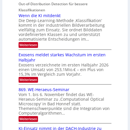
i
e
n
Out-of-Distribution Detection für bessere
a
O
c
n
n
h
Klassifikationen
N
a
e
t
Wenn die KI mitdenkt
T
r
u
Die Deep-Learning-Methode ‚Klassifikation‘
i
e
l
f
kommt in der industriellen Bildverarbeitung
a
S
c
vielfältig zum Einsatz. Sie ordnet Bilddaten
d
n
p
h
vordefinierten Klassen zu und unterstützt
d
e
e
e
T
automatisierte Entscheidungen im…
r
n
c
a
:
Weiterlesen
V
t
W
l
I
e
r
Exosens meldet starkes Wachstum im ersten
k
n
S
a
Halbjahr
s
n
I
Exosens verzeichnete im ersten Halbjahr 2026
d
O
einen Umsatz von 253,1Mio.€ – ein Plus von
i
e
15,3% im Vergleich zum Vorjahr.
N
K
2
:
Weiterlesen
I
E
0
m
x
869. WE-Heraeus-Seminar
i
2
o
t
Vom 1. bis 6. November findet das WE-
s
6
d
Heraeus-Seminar zu ‚Computational Optical
e
e
Microscopy‘ in Bad Honnef statt.
n
n
Themenschwerpunkte sind die Integration von
s
k
m
Computeralgorithmen…
t
e
:
Weiterlesen
l
8
d
6
KI-Einsatz nimmt in der DACH-Industrie zu
e