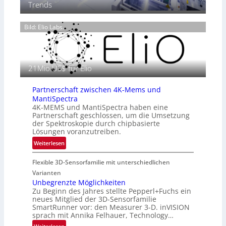
s
2
Trends
m
e
6
o
n
g
Bild: Elio Labs.
z
r
i
a
n
f
E
i
21Mio.US$ für Elio
M
e
E
i
A
Partnerschaft zwischen 4K-Mems und
n
-
MantiSpectra
L
R
4K-MEMS und MantiSpectra haben eine
u
Partnerschaft geschlossen, um die Umsetzung
e
f
der Spektroskopie durch chipbasierte
g
t
Lösungen voranzutreiben.
i
-
:
Weiterlesen
o
u
P
n
n
Flexible 3D-Sensorfamilie mit unterschiedlichen
a
d
r
Varianten
R
t
Unbegrenzte Möglichkeiten
a
Zu Beginn des Jahres stellte Pepperl+Fuchs ein
n
u
neues Mitglied der 3D-Sensorfamilie
e
SmartRunner vor: den Measurer 3-D. inVISION
m
r
sprach mit Annika Felhauer, Technology…
f
s
a
: