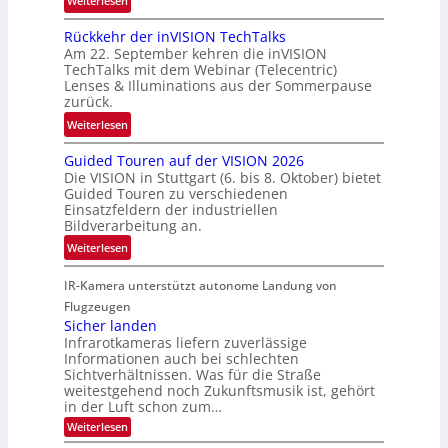
Weiterlesen
c
h
U
h
Rückkehr der inVISION TechTalks
r
n
a
Am 22. September kehren die inVISION
t
b
f
TechTalks mit dem Webinar (Telecentric)
t
e
t
Lenses & Illuminations aus der Sommerpause
e
g
zurück.
z
c
r
w
:
Weiterlesen
h
e
i
R
n
n
s
Guided Touren auf der VISION 2026
ü
i
z
Die VISION in Stuttgart (6. bis 8. Oktober) bietet
c
c
k
t
Guided Touren zu verschiedenen
h
k
Einsatzfeldern der industriellen
e
e
k
Bildverarbeitung an.
M
n
e
:
ö
Weiterlesen
4
h
G
g
K
r
IR-Kamera unterstützt autonome Landung von
u
l
-
d
i
i
Flugzeugen
M
e
d
c
Sicher landen
e
r
Infrarotkameras liefern zuverlässige
e
h
m
i
Informationen auch bei schlechten
d
k
s
n
Sichtverhältnissen. Was für die Straße
T
e
u
weitestgehend noch Zukunftsmusik ist, gehört
V
o
i
in der Luft schon zum…
n
I
u
t
d
:
Weiterlesen
S
r
e
S
M
I