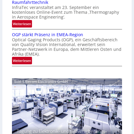
Raumfahrttechnik
e
‚
InfraTec veranstaltet am 23. September ein
r
H
kostenloses Online-Event zum Thema ‚Thermography
n
y
in Aerospace Engineering‘.
a
p
:
Weiterlesen
t
e
O
i
r
OGP stärkt Präsenz in EMEA-Region
n
o
Optical Gaging Products (OGP), ein Geschäftsbereich
s
l
n
von Quality Vision International, erweitert sein
p
i
Partner-Netzwerk in Europa, dem Mittleren Osten und
a
e
n
Afrika (EMEA).
l
c
e
:
Weiterlesen
V
t
-
O
i
r
E
G
s
a
v
P
i
l
e
Bild: ©Becom Electronics GmbH
s
o
N
n
t
n
e
t
ä
N
w
z
r
i
s
u
k
g
‘
r
t
h
T
P
t
h
r
2
e
ä
0
Tagung zu Elektronik- und Bildverarbeitungs-
r