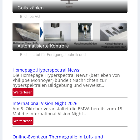
Coils zählen
Bild: iba AG
Automatisierte Kontrolle
Bild: Institut für Fertigungstechnik und
Homepage ‚Hyperspectral News‘
Die Homepage ‚Hyperspectral News‘ (betrieben von
Philippe Monnoyer) bündelt Nachrichten zur
hyperspektralen Bildgebung und verweist…
:
Weiterlesen
H
International Vision Night 2026
o
Am 5. Oktober veranstaltet die EMVA bereits zum 15.
m
Mal die International Vision Night -…
e
:
Weiterlesen
p
I
a
n
g
Online-Event zur Thermografie in Luft- und
t
e