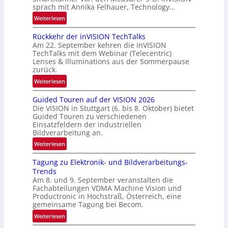
sprach mit Annika Felhauer, Technology…
s
R
‘
:
Weiterlesen
u
U
n
Rückkehr der inVISION TechTalks
n
d
Am 22. September kehren die inVISION
b
e
TechTalks mit dem Webinar (Telecentric)
e
Lenses & Illuminations aus der Sommerpause
g
zurück.
r
:
Weiterlesen
e
R
n
Guided Touren auf der VISION 2026
ü
z
Die VISION in Stuttgart (6. bis 8. Oktober) bietet
c
t
Guided Touren zu verschiedenen
k
Einsatzfeldern der industriellen
e
k
Bildverarbeitung an.
M
e
:
ö
Weiterlesen
h
G
g
r
Tagung zu Elektronik- und Bildverarbeitungs-
u
l
d
Trends
i
i
e
Am 8. und 9. September veranstalten die
d
c
r
Fachabteilungen VDMA Machine Vision und
e
h
Productronic in Hochstraß, Österreich, eine
i
d
k
gemeinsame Tagung bei Becom.
n
T
e
:
Weiterlesen
V
o
i
T
I