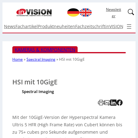
Newslett
Linked
er
News
Fachartikel
Produktneuheiten
Fachzeitschrift
inVISION Top I
KAMERAS & KOMPONENTEN
Home
»
Spectral Imaging
»
HSI mit 10GigE
HSI mit 10GigE
Spectral Imaging
Mit der 10GigE-Version der Hyperspectral Kamera
Ultris 5 HFR (High Frame Rate) von Cubert können bis
zu 75+ cubes pro Sekunde aufgenommen und