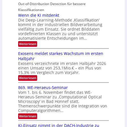
u
t
Out-of-Distribution Detection für bessere
a
S
r
e
g
I
Klassifikationen
e
n
u
Wenn die KI mitdenkt
O
n
Die Deep-Learning-Methode ‚Klassifikation‘
n
N
a
kommt in der industriellen Bildverarbeitung
g
T
u
vielfältig zum Einsatz. Sie ordnet Bilddaten
z
e
vordefinierten Klassen zu und unterstützt
f
u
c
automatisierte Entscheidungen im…
d
E
h
:
Weiterlesen
e
l
T
W
r
e
e
a
Exosens meldet starkes Wachstum im ersten
V
n
k
Halbjahr
l
n
I
Exosens verzeichnete im ersten Halbjahr 2026
t
k
d
S
einen Umsatz von 253,1Mio.€ – ein Plus von
i
r
s
e
I
15,3% im Vergleich zum Vorjahr.
o
K
O
:
Weiterlesen
n
I
E
N
m
i
x
869. WE-Heraeus-Seminar
i
2
o
k
t
Vom 1. bis 6. November findet das WE-
0
s
d
-
Heraeus-Seminar zu ‚Computational Optical
e
2
e
u
Microscopy‘ in Bad Honnef statt.
n
n
6
Themenschwerpunkte sind die Integration von
s
n
k
m
Computeralgorithmen…
t
d
e
:
Weiterlesen
B
l
8
d
i
6
KI-Einsatz nimmt in der DACH-Industrie zu
e