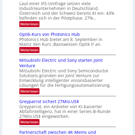
l
9
t
Laut einer IFS-Umfrage setzen viele
.
d
s
Industrieunternehmen in Deutschland,
W
t
v
Österreich und der Schweiz bereits KI ein: 43%
E
a
befinden sich in der Pilotphase, 27%…
-
e
r
H
k
r
:
Weiterlesen
e
e
K
a
r
s
I
Optik-Kurs von Photonics Hub
a
r
W
-
e
Photonics Hub bietet am 8. September in
a
E
b
u
Mainz den Kurs ‚Basiswissen Optik II‘ an.
c
i
e
s
h
n
:
Weiterlesen
-
i
s
s
O
S
t
a
t
p
Mitsubishi Electric und Sony starten Joint
e
u
t
t
u
m
Venture
m
z
i
i
n
i
n
Mitsubishi Electric und Sony Semiconductor
k
n
m
i
Solutions gründen ein Joint Venture zur
-
g
a
e
m
K
Entwicklung intelligenter visionsbasierter
s
r
r
m
u
Lösungen für die Fertigungsautomatisierung.
-
s
t
r
:
t
Weiterlesen
i
s
T
M
e
n
v
r
i
n
d
o
Greyparrot sichert 27Mio.US$
t
H
e
e
n
Greyparrot, ein Anbieter von KI-basierter
s
a
r
P
n
Abfallintelligenz, hat in einer Series-B-Runde
u
l
D
h
d
27Mio.US$ eingeworben.
b
b
A
o
i
j
C
s
t
:
Weiterlesen
s
a
H
o
G
h
h
-
n
r
Partnerschaft zwischen 4K-Mems und
i
r
I
i
e