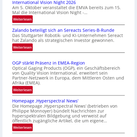
International Vision Night 2026
Am 5. Oktober veranstaltet die EMVA bereits zum 15.
Mal die International Vision Night -…
:
Weiterlesen
I
Zalando beteiligt sich an Sereacts Series-B-Runde
n
Das Stuttgarter Robotik- und KI-Unternehmen Sereact
t
hat Zalando als strategischen Investor gewonnen.
e
:
Weiterlesen
r
Z
n
a
a
OGP stärkt Präsenz in EMEA-Region
l
t
Optical Gaging Products (OGP), ein Geschäftsbereich
a
i
von Quality Vision International, erweitert sein
n
o
Partner-Netzwerk in Europa, dem Mittleren Osten und
d
Afrika (EMEA).
n
o
a
:
Weiterlesen
b
l
O
e
Homepage ‚Hyperspectral News‘
V
G
t
Die Homepage ‚Hyperspectral News‘ (betrieben von
i
P
Philippe Monnoyer) bündelt Nachrichten zur
e
s
s
hyperspektralen Bildgebung und verweist auf
i
i
t
öffentlich zugängliche Artikel, die um eigene…
l
o
ä
:
Weiterlesen
i
n
r
H
g
N
k