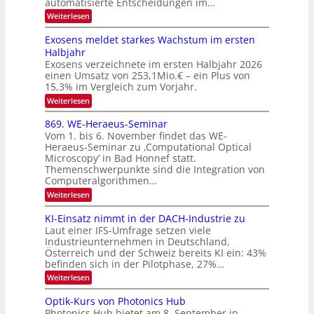
automatisierte Entscheidungen im…
d
E
h
:
Weiterlesen
e
l
T
W
r
e
e
a
Exosens meldet starkes Wachstum im ersten
V
n
k
Halbjahr
l
n
I
Exosens verzeichnete im ersten Halbjahr 2026
t
k
d
S
einen Umsatz von 253,1Mio.€ – ein Plus von
i
r
s
e
I
15,3% im Vergleich zum Vorjahr.
o
K
O
:
Weiterlesen
n
I
E
N
m
i
x
869. WE-Heraeus-Seminar
i
2
o
k
t
Vom 1. bis 6. November findet das WE-
0
s
d
-
Heraeus-Seminar zu ‚Computational Optical
e
2
e
u
Microscopy‘ in Bad Honnef statt.
n
n
6
Themenschwerpunkte sind die Integration von
s
n
k
m
Computeralgorithmen…
t
d
e
:
Weiterlesen
B
l
8
d
i
6
KI-Einsatz nimmt in der DACH-Industrie zu
e
l
9
t
Laut einer IFS-Umfrage setzen viele
.
d
s
Industrieunternehmen in Deutschland,
W
t
v
Österreich und der Schweiz bereits KI ein: 43%
E
a
befinden sich in der Pilotphase, 27%…
-
e
r
H
k
r
:
Weiterlesen
e
e
K
a
r
s
I
Optik-Kurs von Photonics Hub
a
r
W
-
e
Photonics Hub bietet am 8. September in