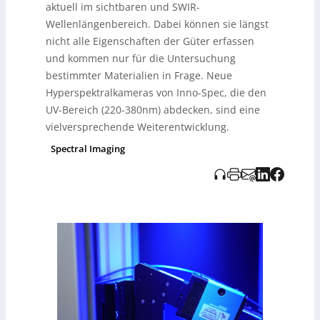
aktuell im sichtbaren und SWIR-
und die Analyse von Kulturgütern kann sie genutzt
werden. Die Integration von KI verspricht eine
Wellenlängenbereich. Dabei können sie längst
schnellere und präzisere Datenanalyse, die wichtige
nicht alle Eigenschaften der Güter erfassen
Fortschritte in Echtzeitanwendungen ermöglicht. Trotz
und kommen nur für die Untersuchung
der noch frühen Entwicklungsphase sieht Innospec das
bestimmter Materialien in Frage. Neue
Potenzial, UV-HSI-Technologien künftig verstärkt in
industriellen Prozessen einzusetzen.
Hyperspektralkameras von Inno-Spec, die den
UV-Bereich (220-380nm) abdecken, sind eine
vielversprechende Weiterentwicklung.
Spectral Imaging