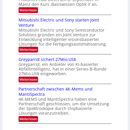
a
E
b
u
Mainz den Kurs ‚Basiswissen Optik II‘ an.
c
i
e
s
h
n
:
Weiterlesen
-
i
s
s
O
S
t
a
t
p
Mitsubishi Electric und Sony starten Joint
e
u
t
t
u
m
Venture
m
z
i
i
n
i
n
Mitsubishi Electric und Sony Semiconductor
k
n
m
i
Solutions gründen ein Joint Venture zur
-
g
a
e
m
K
Entwicklung intelligenter visionsbasierter
s
r
r
m
u
Lösungen für die Fertigungsautomatisierung.
-
s
t
r
:
t
Weiterlesen
i
s
T
M
e
n
v
r
i
n
d
o
Greyparrot sichert 27Mio.US$
t
H
e
e
n
Greyparrot, ein Anbieter von KI-basierter
s
a
r
P
n
Abfallintelligenz, hat in einer Series-B-Runde
u
l
D
h
d
27Mio.US$ eingeworben.
b
b
A
o
i
j
C
s
t
:
Weiterlesen
s
a
H
o
G
h
h
-
n
r
Partnerschaft zwischen 4K-Mems und
i
r
I
i
e
MantiSpectra
E
n
c
y
l
d
4K-MEMS und MantiSpectra haben eine
s
p
e
u
H
Partnerschaft geschlossen, um die Umsetzung
a
c
s
u
r
der Spektroskopie durch chipbasierte
t
t
b
r
Lösungen voranzutreiben.
r
r
o
i
:
i
Weiterlesen
t
c
P
e
s
u
a
z
i