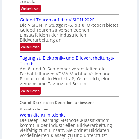
zurück.
r
:
Weiterlesen
e
R
n
Guided Touren auf der VISION 2026
ü
z
Die VISION in Stuttgart (6. bis 8. Oktober) bietet
c
t
Guided Touren zu verschiedenen
k
Einsatzfeldern der industriellen
e
k
Bildverarbeitung an.
M
e
:
ö
Weiterlesen
h
G
g
r
Tagung zu Elektronik- und Bildverarbeitungs-
u
l
d
Trends
i
i
e
Am 8. und 9. September veranstalten die
d
c
r
Fachabteilungen VDMA Machine Vision und
e
h
Productronic in Hochstraß, Österreich, eine
i
d
k
gemeinsame Tagung bei Becom.
n
T
e
:
Weiterlesen
V
o
i
T
I
u
t
Out-of-Distribution Detection für bessere
a
S
r
e
g
I
Klassifikationen
e
n
u
Wenn die KI mitdenkt
O
n
Die Deep-Learning-Methode ‚Klassifikation‘
n
N
a
kommt in der industriellen Bildverarbeitung
g
T
u
vielfältig zum Einsatz. Sie ordnet Bilddaten
z
e
vordefinierten Klassen zu und unterstützt
f
u
c