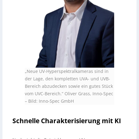
„Neue UV-Hyperspektralkameras sind in
der Lage, den kompletten UVA- und UVB-
Bereich abzudecken sowie ein gutes Stück
vom UVC-Bereich.“ Oliver Grass, Inno-Spec
– Bild: Inno-Spec GmbH
Schnelle Charakterisierung mit KI