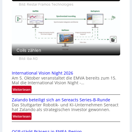
Bild: Restar Framos Technologies
Coils zählen
Bild: iba AG
International Vision Night 2026
Am 5. Oktober veranstaltet die EMVA bereits zum 15.
Mal die International Vision Night -…
:
Weiterlesen
I
Zalando beteiligt sich an Sereacts Series-B-Runde
n
Das Stuttgarter Robotik- und KI-Unternehmen Sereact
t
hat Zalando als strategischen Investor gewonnen.
e
:
Weiterlesen
r
Z
n
a
a
OGP stärkt Präsenz in EMEA-Region