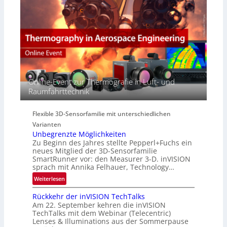
e
a
M
r
c
E
s
t
A
p
s
-
e
S
R
c
e
e
t
r
g
r
i
i
Online-Event zur Thermografie in Luft- und
a
e
o
Raumfahrttechnik
l
s
n
N
-
e
B
Flexible 3D-Sensorfamilie mit unterschiedlichen
w
-
Varianten
s
R
Unbegrenzte Möglichkeiten
‘
u
Zu Beginn des Jahres stellte Pepperl+Fuchs ein
n
neues Mitglied der 3D-Sensorfamilie
SmartRunner vor: den Measurer 3-D. inVISION
d
sprach mit Annika Felhauer, Technology…
e
:
Weiterlesen
U
Rückkehr der inVISION TechTalks
n
Am 22. September kehren die inVISION
b
TechTalks mit dem Webinar (Telecentric)
e
Lenses & Illuminations aus der Sommerpause
g