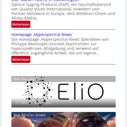
l
t
Optical Gaging Products (OGP), ein Geschäftsbereich
a
i
von Quality Vision International, erweitert sein
n
o
Partner-Netzwerk in Europa, dem Mittleren Osten und
d
Afrika (EMEA).
n
o
a
:
Weiterlesen
b
l
O
e
Homepage ‚Hyperspectral News‘
V
G
t
Die Homepage ‚Hyperspectral News‘ (betrieben von
i
P
Philippe Monnoyer) bündelt Nachrichten zur
e
s
s
hyperspektralen Bildgebung und verweist auf
i
i
t
öffentlich zugängliche Artikel, die um eigene…
l
o
ä
:
Weiterlesen
i
n
r
H
g
N
k
o
t
i
t
m
s
g
P
Bild: Elio Labs.
e
i
h
r
p
c
t
ä
a
h
2
s
g
a
0
e
21Mio.US$ für Elio
e
n
2
n
‚
S
6
z
H
e
Bild: InfraTec GmbH
i
y
r
n
p
e
E