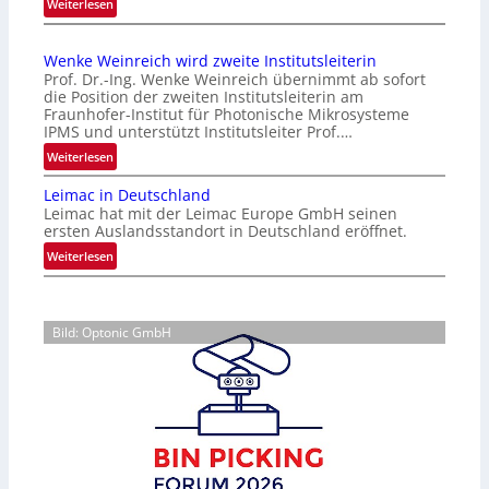
:
Weiterlesen
i
W
s
e
i
Wenke Weinreich wird zweite Institutsleiterin
n
k
Prof. Dr.-Ing. Wenke Weinreich übernimmt ab sofort
g
e
die Position der zweiten Institutsleiterin am
l
Fraunhofer-Institut für Photonische Mikrosysteme
n
o
IPMS und unterstützt Institutsleiter Prof.…
f
r
:
ü
Weiterlesen
S
W
r
e
Leimac in Deutschland
e
d
n
Leimac hat mit der Leimac Europe GmbH seinen
n
i
ersten Auslandsstandort in Deutschland eröffnet.
s
k
e
o
:
Weiterlesen
e
C
r
L
W
M
i
e
e
O
c
i
i
S
Bild: Optonic GmbH
u
m
n
S
n
a
r
e
d
c
e
n
S
i
i
s
i
n
c
o
g
D
h
r
a
e
w
e
V
u
i
n