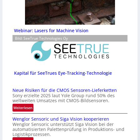
Webinar: Lasers for Machine Vision
Bild: SeeTrue Technologies Oy
Kapital für SeeTrues Eye-Tracking-Technologie
Neue Risiken für die CMOS Sensoren-Lieferketten
Sony erzielte 2025 laut Yole Group rund 50% des
weltweiten Umsatzes mit CMOS-Bildsensoren.
:
Weiterlesen
N
Wenglor Sensoric und Siga Vision kooperieren
e
Wenglor Sensoric unterstützt Siga Vision bei der
u
automatisierten Palettenprüfung in Produktions- und
e
Logistikprozessen.
R