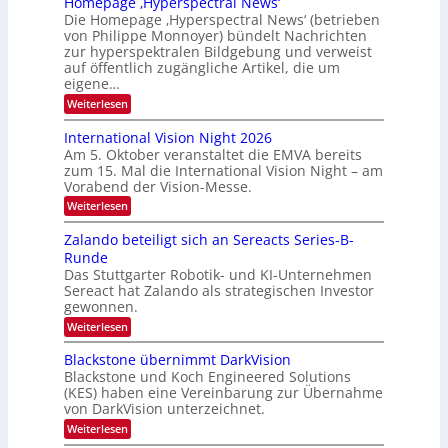
Homepage ‚Hyperspectral News‘
M
f
Die Homepage ‚Hyperspectral News‘ (betrieben
V
a
von Philippe Monnoyer) bündelt Nachrichten
A
l
zur hyperspektralen Bildgebung und verweist
-
auf öffentlich zugängliche Artikel, die um
l
M
eigene…
S
i
:
Weiterlesen
c
H
t
h
o
International Vision Night 2026
g
u
m
Am 5. Oktober veranstaltet die EMVA bereits
l
e
h
zum 15. Mal die International Vision Night – am
p
i
k
Vorabend der Vision-Messe.
a
e
g
a
:
Weiterlesen
d
e
I
r
‚
e
n
Zalando beteiligt sich an Sereacts Series-B-
t
H
t
r
Runde
y
o
e
s
p
Das Stuttgarter Robotik- und KI-Unternehmen
r
n
e
Sereact hat Zalando als strategischen Investor
n
t
r
a
gewonnen.
a
s
t
:
Weiterlesen
p
n
i
Z
e
o
d
a
c
Blackstone übernimmt DarkVision
n
a
l
t
a
Blackstone und Koch Engineered Solutions
a
r
u
l
(KES) haben eine Vereinbarung zur Übernahme
n
a
V
f
von DarkVision unterzeichnet.
d
l
i
d
o
N
:
Weiterlesen
s
b
e
e
B
i