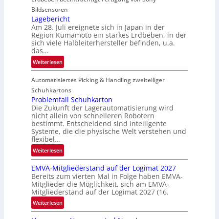
i
i
Bildsensoren
n
l
Lagebericht
Am 28. Juli ereignete sich in Japan in der
s
Region Kumamoto ein starkes Erdbeben, in der
z
sich viele Halbleiterhersteller befinden, u.a.
ä
das…
h
:
Weiterlesen
l
L
e
Automatisiertes Picking & Handling zweiteiliger
a
n
g
Schuhkartons
e
Problemfall Schuhkarton
Die Zukunft der Lagerautomatisierung wird
b
nicht allein von schnelleren Robotern
e
bestimmt. Entscheidend sind intelligente
r
Systeme, die die physische Welt verstehen und
i
flexibel…
c
:
Weiterlesen
h
P
t
EMVA-Mitgliederstand auf der Logimat 2027
r
Bereits zum vierten Mal in Folge haben EMVA-
o
Mitglieder die Möglichkeit, sich am EMVA-
b
Mitgliederstand auf der Logimat 2027 (16.
l
:
Weiterlesen
e
E
m