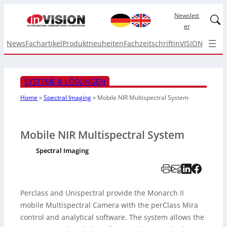
Newslett
Linked
er
News
Fachartikel
Produktneuheiten
Fachzeitschrift
inVISION Top I
SYSTEME & LÖSUNGEN
Home
»
Spectral Imaging
»
Mobile NIR
Multispectral System
Mobile NIR Multispectral System
Spectral Imaging
Perclass and Unispectral provide the Monarch II
mobile Multispectral Camera with the perClass Mira
control and analytical software. The system allows the