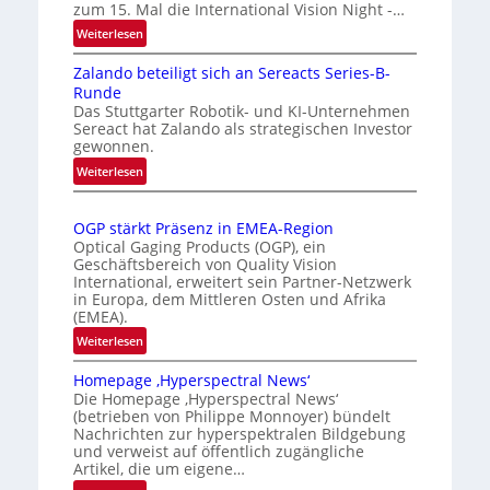
zum 15. Mal die International Vision Night -…
k
o
e
m
:
Weiterlesen
n
I
a
Zalando beteiligt sich an Sereacts Series-B-
n
e
t
Runde
t
r
i
Das Stuttgarter Robotik- und KI-Unternehmen
e
k
s
Sereact hat Zalando als strategischen Investor
r
gewonnen.
e
i
n
n
e
:
Weiterlesen
a
Z
n
r
t
a
u
t
i
OGP stärkt Präsenz in EMEA-Region
l
n
e
o
Optical Gaging Products (OGP), ein
a
g
K
n
Geschäftsbereich von Quality Vision
n
International, erweitert sein Partner-Netzwerk
a
o
d
in Europa, dem Mittleren Osten und Afrika
l
n
(EMEA).
o
V
t
b
:
Weiterlesen
i
r
e
O
s
o
t
Homepage ‚Hyperspectral News‘
G
i
Die Homepage ‚Hyperspectral News‘
e
l
P
o
(betrieben von Philippe Monnoyer) bündelt
i
l
s
n
Nachrichten zur hyperspektralen Bildgebung
l
t
e
N
und verweist auf öffentlich zugängliche
i
ä
Artikel, die um eigene…
i
g
r
g