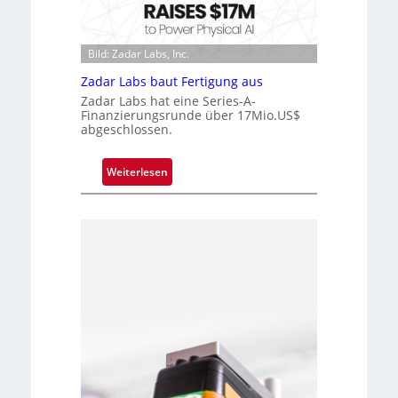
k
h
V
i
i
Bild: Zadar Labs, Inc.
p
s
p
Zadar Labs baut Fertigung aus
i
l
Zadar Labs hat eine Series-A-
o
a
Finanzierungsrunde über 17Mio.US$
n
abgeschlossen.
n
t
Ü
:
Weiterlesen
b
Z
e
a
r
d
n
a
a
r
h
L
m
a
e
b
v
s
o
b
n
a
H
u