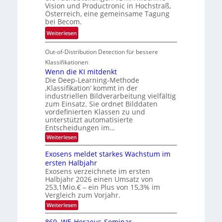
e
h
Vision und Productronic in Hochstraß,
i
d
k
Österreich, eine gemeinsame Tagung
n
T
e
bei Becom.
V
o
i
:
Weiterlesen
I
u
t
T
S
r
e
Out-of-Distribution Detection für bessere
a
I
e
n
g
Klassifikationen
O
n
u
Wenn die KI mitdenkt
N
a
Die Deep-Learning-Methode
n
T
u
‚Klassifikation‘ kommt in der
g
e
industriellen Bildverarbeitung vielfältig
f
z
c
zum Einsatz. Sie ordnet Bilddaten
d
u
h
vordefinierten Klassen zu und
e
E
unterstützt automatisierte
T
r
Entscheidungen im…
l
a
V
e
:
Weiterlesen
l
I
W
k
k
e
S
Exosens meldet starkes Wachstum im
t
s
n
I
ersten Halbjahr
r
n
Exosens verzeichnete im ersten
O
d
o
Halbjahr 2026 einen Umsatz von
i
N
n
e
253,1Mio.€ – ein Plus von 15,3% im
2
K
i
Vergleich zum Vorjahr.
I
0
k
:
Weiterlesen
m
2
E
-
i
6
x
t
869. WE-Heraeus-Seminar
u