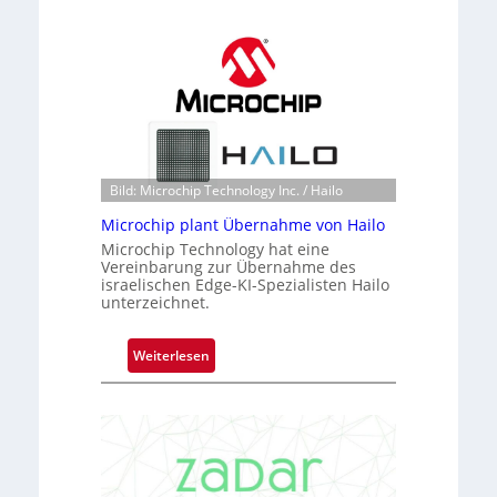
l
a
c
k
s
t
o
n
Bild: Microchip Technology Inc. / Hailo
e
Microchip plant Übernahme von Hailo
ü
Microchip Technology hat eine
b
Vereinbarung zur Übernahme des
e
israelischen Edge-KI-Spezialisten Hailo
r
unterzeichnet.
n
i
:
Weiterlesen
m
M
m
i
t
c
D
r
a
o
r
c