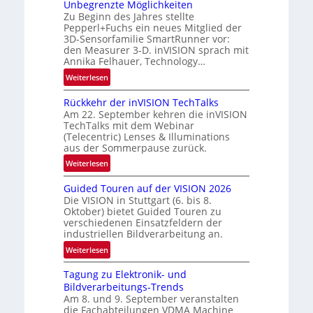
-
Unbegrenzte Möglichkeiten
e
R
Zu Beginn des Jahres stellte
w
Pepperl+Fuchs ein neues Mitglied der
u
s
3D-Sensorfamilie SmartRunner vor:
n
‘
den Measurer 3-D. inVISION sprach mit
d
Annika Felhauer, Technology…
e
:
Weiterlesen
U
Rückkehr der inVISION TechTalks
n
Am 22. September kehren die inVISION
b
TechTalks mit dem Webinar
e
(Telecentric) Lenses & Illuminations
g
aus der Sommerpause zurück.
r
:
Weiterlesen
e
R
n
Guided Touren auf der VISION 2026
ü
z
Die VISION in Stuttgart (6. bis 8.
c
t
Oktober) bietet Guided Touren zu
k
verschiedenen Einsatzfeldern der
e
k
industriellen Bildverarbeitung an.
M
e
:
ö
Weiterlesen
h
G
g
r
Tagung zu Elektronik- und
u
l
d
Bildverarbeitungs-Trends
i
i
e
Am 8. und 9. September veranstalten
d
c
r
die Fachabteilungen VDMA Machine