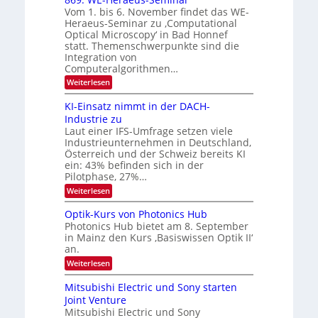
o
d
Vom 1. bis 6. November findet das WE-
n
s
e
Heraeus-Seminar zu ‚Computational
e
d
n
Optical Microscopy‘ in Bad Honnef
n
k
B
statt. Themenschwerpunkte sind die
s
t
i
m
Integration von
e
l
Computeralgorithmen…
l
d
:
Weiterlesen
d
8
v
e
6
t
KI-Einsatz nimmt in der DACH-
e
9
s
Industrie zu
r
.
t
Laut einer IFS-Umfrage setzen viele
W
a
a
Industrieunternehmen in Deutschland,
E
r
r
-
Österreich und der Schweiz bereits KI
k
b
H
e
ein: 43% befinden sich in der
e
s
e
Pilotphase, 27%…
r
W
i
:
Weiterlesen
a
a
K
t
e
c
I
u
Optik-Kurs von Photonics Hub
h
u
-
s
s
Photonics Hub bietet am 8. September
n
E
-
t
in Mainz den Kurs ‚Basiswissen Optik II‘
i
S
g
u
an.
n
e
m
s
s
m
:
i
Weiterlesen
-
a
i
O
m
t
n
T
p
e
Mitsubishi Electric und Sony starten
z
a
t
r
r
Joint Venture
n
r
i
s
e
i
Mitsubishi Electric und Sony
k
t