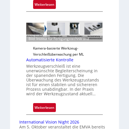
:
Weiterlesen
Z
u
v
e
r
Bild: Institut für Fertigungstechnik und
l
ä
Kamera-basierte Werkzeug-
s
Verschleißüberwachung per ML
s
Automatisierte Kontrolle
i
Werkzeugverschleiß ist eine
unerwünschte Begleiterscheinung in
g
der spanenden Fertigung. Die
e
Überwachung des Werkzeugzustands
D
ist für einen stabilen und sichereren
Prozess unabdingbar. In der Praxis
r
wird der Werkzeugzustand aktuell…
u
c
k
:
Weiterlesen
m
A
a
u
International Vision Night 2026
r
t
Am 5. Oktober veranstaltet die EMVA bereits