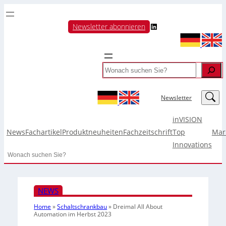
LinkedIn
Newsletter abonnieren
Search
LinkedIn
Newsletter
inVISION
News
Fachartikel
Produktneuheiten
Fachzeitschrift
Top
Mar
Innovations
Search
NEWS
Home
»
Schaltschrankbau
»
Dreimal All About
Automation im Herbst 2023