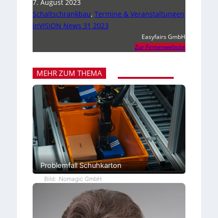
7. August 2023
Schaltschrankbau
,
Termine & Veranstaltungen
inVISION News 31 2023
Easyfairs GmbH
Zur Firmenwebsite
MEHR ZUM THEMA
Problemfall Schuhkarton
Bild: .Nomagic GmbH