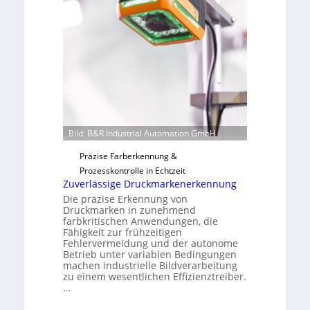
a
t
i
F
l
e
o
r
t
i
g
u
n
Bild: B&R Industrial Automation GmbH
g
Präzise Farberkennung &
a
Prozesskontrolle in Echtzeit
u
Zuverlässige Druckmarkenerkennung
s
Die präzise Erkennung von
Druckmarken in zunehmend
farbkritischen Anwendungen, die
Fähigkeit zur frühzeitigen
Fehlervermeidung und der autonome
Betrieb unter variablen Bedingungen
machen industrielle Bildverarbeitung
zu einem wesentlichen Effizienztreiber.
…