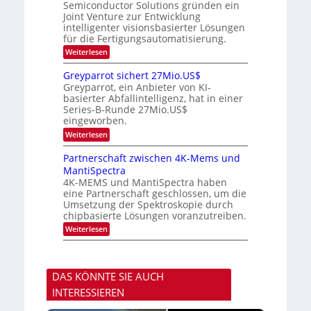
m
Semiconductor Solutions gründen ein
-
n
e
m
K
n
Joint Venture zur Entwicklung
d
t
u
H
intelligenter visionsbasierter Lösungen
i
s
r
a
für die Fertigungsautomatisierung.
n
s
l
d
:
Weiterlesen
v
b
e
M
o
j
r
i
n
a
Greyparrot sichert 27Mio.US$
D
t
P
h
Greyparrot, ein Anbieter von KI-
A
s
h
r
basierter Abfallintelligenz, hat in einer
C
u
o
H
Series-B-Runde 27Mio.US$
b
t
-
eingeworben.
i
o
I
s
n
:
Weiterlesen
n
h
i
G
d
i
c
r
Partnerschaft zwischen 4K-Mems und
u
E
s
e
s
l
MantiSpectra
H
y
t
e
u
4K-MEMS und MantiSpectra haben
p
r
c
b
eine Partnerschaft geschlossen, um die
a
i
t
r
Umsetzung der Spektroskopie durch
e
r
r
chipbasierte Lösungen voranzutreiben.
z
i
o
u
c
:
Weiterlesen
t
u
P
s
n
a
i
d
r
c
S
t
h
DAS KÖNNTE SIE AUCH
o
n
e
n
e
r
INTERESSIEREN
y
r
t
s
s
2