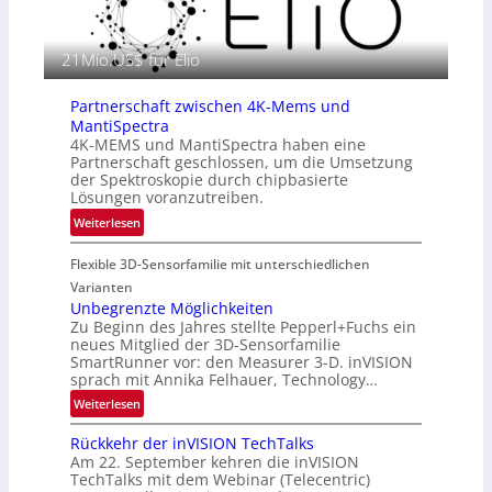
a
n
f
E
i
21Mio.US$ für Elio
M
e
E
i
A
Partnerschaft zwischen 4K-Mems und
n
-
MantiSpectra
L
R
4K-MEMS und MantiSpectra haben eine
u
Partnerschaft geschlossen, um die Umsetzung
e
f
der Spektroskopie durch chipbasierte
g
t
Lösungen voranzutreiben.
i
-
:
Weiterlesen
o
u
P
n
n
Flexible 3D-Sensorfamilie mit unterschiedlichen
a
d
r
Varianten
R
t
Unbegrenzte Möglichkeiten
a
Zu Beginn des Jahres stellte Pepperl+Fuchs ein
n
u
neues Mitglied der 3D-Sensorfamilie
e
SmartRunner vor: den Measurer 3-D. inVISION
m
r
sprach mit Annika Felhauer, Technology…
f
s
a
:
Weiterlesen
c
h
U
h
Rückkehr der inVISION TechTalks
r
n
a
Am 22. September kehren die inVISION
t
b
f
TechTalks mit dem Webinar (Telecentric)
t
e