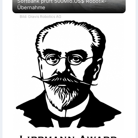
SoftBank prüft 500Mio.US$ Robotik-
Übernahme
Bild: Gravis Robotics AG