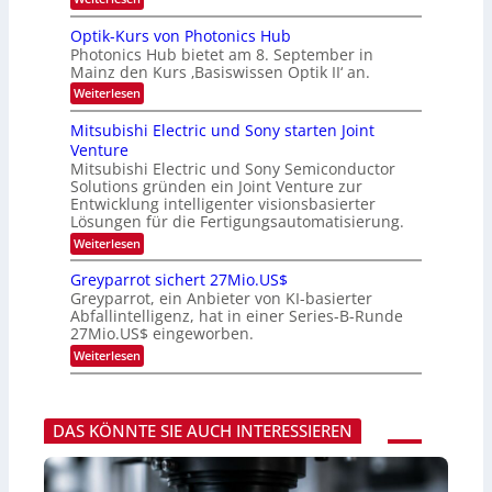
e
e
K
r
s
I
Optik-Kurs von Photonics Hub
a
W
-
e
Photonics Hub bietet am 8. September in
a
E
u
Mainz den Kurs ‚Basiswissen Optik II‘ an.
c
i
s
h
n
:
Weiterlesen
-
s
s
O
S
t
a
p
Mitsubishi Electric und Sony starten Joint
e
u
t
t
m
Venture
m
z
i
i
i
n
Mitsubishi Electric und Sony Semiconductor
k
n
m
i
Solutions gründen ein Joint Venture zur
-
a
e
m
K
Entwicklung intelligenter visionsbasierter
r
r
m
u
Lösungen für die Fertigungsautomatisierung.
s
t
r
:
t
Weiterlesen
i
s
M
e
n
v
i
n
d
o
Greyparrot sichert 27Mio.US$
t
H
e
n
Greyparrot, ein Anbieter von KI-basierter
s
a
r
P
Abfallintelligenz, hat in einer Series-B-Runde
u
l
D
h
27Mio.US$ eingeworben.
b
b
A
o
i
j
C
t
:
Weiterlesen
s
a
H
o
G
h
h
-
n
r
i
r
I
i
e
E
n
c
y
l
DAS KÖNNTE SIE AUCH INTERESSIEREN
d
s
p
e
u
H
a
c
s
u
r
t
t
b
r
r
r