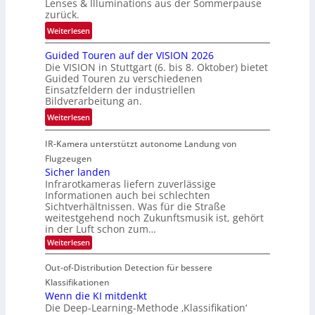
t
Lenses & Illuminations aus der Sommerpause
e
g
zurück.
z
c
r
w
:
Weiterlesen
h
e
i
R
n
n
s
Guided Touren auf der VISION 2026
ü
i
z
Die VISION in Stuttgart (6. bis 8. Oktober) bietet
c
c
k
t
Guided Touren zu verschiedenen
h
k
Einsatzfeldern der industriellen
e
e
k
Bildverarbeitung an.
M
n
e
:
ö
Weiterlesen
4
h
G
g
K
r
IR-Kamera unterstützt autonome Landung von
u
l
-
d
i
i
Flugzeugen
M
e
d
c
Sicher landen
e
r
Infrarotkameras liefern zuverlässige
e
h
m
i
Informationen auch bei schlechten
d
k
s
n
Sichtverhältnissen. Was für die Straße
T
e
u
weitestgehend noch Zukunftsmusik ist, gehört
V
o
i
in der Luft schon zum…
n
I
u
t
d
:
Weiterlesen
S
r
e
S
M
I
i
e
n
Out-of-Distribution Detection für bessere
a
O
c
n
n
h
Klassifikationen
N
a
e
t
Wenn die KI mitdenkt
T
r
u
Die Deep-Learning-Methode ‚Klassifikation‘
i
e
l