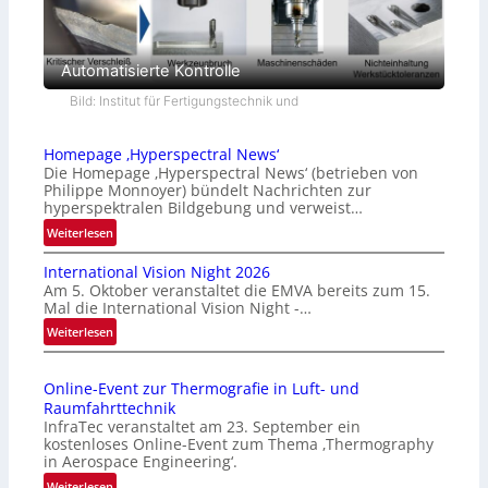
Automatisierte Kontrolle
Bild: Institut für Fertigungstechnik und
Homepage ‚Hyperspectral News‘
Die Homepage ‚Hyperspectral News‘ (betrieben von
Philippe Monnoyer) bündelt Nachrichten zur
hyperspektralen Bildgebung und verweist…
:
Weiterlesen
H
International Vision Night 2026
o
Am 5. Oktober veranstaltet die EMVA bereits zum 15.
m
Mal die International Vision Night -…
e
:
Weiterlesen
p
I
a
n
g
Online-Event zur Thermografie in Luft- und
t
e
Raumfahrttechnik
e
‚
InfraTec veranstaltet am 23. September ein
r
H
kostenloses Online-Event zum Thema ‚Thermography
n
y
in Aerospace Engineering‘.
a
p
:
Weiterlesen