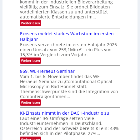
f
kommt in der industriellen Bildverarbeitung
a
S
c
vielfältig zum Einsatz. Sie ordnet Bilddaten
d
n
p
h
vordefinierten Klassen zu und unterstützt
d
e
e
e
T
automatisierte Entscheidungen im…
r
n
c
a
:
Weiterlesen
V
t
W
l
I
e
r
Exosens meldet starkes Wachstum im ersten
k
n
S
a
Halbjahr
s
n
I
Exosens verzeichnete im ersten Halbjahr 2026
d
O
einen Umsatz von 253,1Mio.€ – ein Plus von
i
e
15,3% im Vergleich zum Vorjahr.
N
K
2
:
Weiterlesen
I
E
0
m
x
869. WE-Heraeus-Seminar
i
2
o
t
Vom 1. bis 6. November findet das WE-
s
6
d
Heraeus-Seminar zu ‚Computational Optical
e
e
Microscopy‘ in Bad Honnef statt.
n
n
Themenschwerpunkte sind die Integration von
s
k
m
Computeralgorithmen…
t
e
:
Weiterlesen
l
8
d
6
KI-Einsatz nimmt in der DACH-Industrie zu
e
9
t
Laut einer IFS-Umfrage setzen viele
.
s
Industrieunternehmen in Deutschland,
W
t
Österreich und der Schweiz bereits KI ein: 43%
E
a
befinden sich in der Pilotphase, 27%…
-
r
H
k
:
Weiterlesen