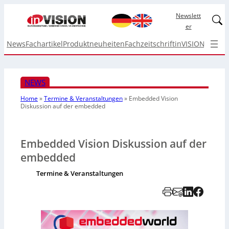
Newslett
Linked
er
News
Fachartikel
Produktneuheiten
Fachzeitschrift
inVISION Top I
NEWS
Home
»
Termine & Veranstaltungen
»
Embedded Vision
Diskussion auf der embedded
Embedded Vision Diskussion auf der
embedded
Termine & Veranstaltungen