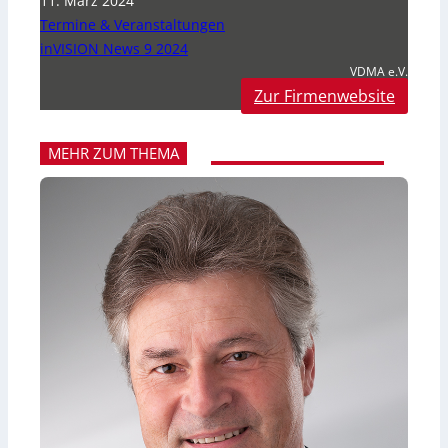
11. März 2024
Termine & Veranstaltungen
inVISION News 9 2024
VDMA e.V.
Zur Firmenwebsite
MEHR ZUM THEMA