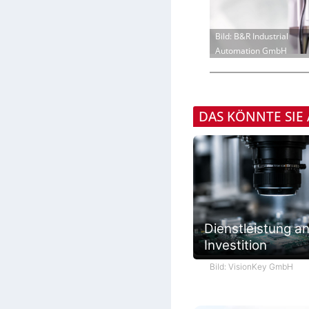
Bild: B&R Industrial
Automation GmbH
DAS KÖNNTE SIE
Dienstleistung an
Investition
Bild: VisionKey GmbH