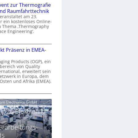
n
e
vent zur Thermografie
 und Raumfahrttechnik
e
H
veranstaltet am 23.
r
 ein kostenloses Online-
y
m Thema ‚Thermography
n
p
ace Engineering‘.
a
e
r
O
s
kt Präsenz in EMEA-
o
n
p
n
e
aging Products (OGP), ein
a
c
bereich von Quality
n
ernational, erweitert sein
V
e
r
etzwerk in Europa, dem
a
 Osten und Afrika (EMEA).
s
E
v
N
O
o
e
e
G
com Electronics GmbH
n
n
w
P
N
g zu Elektronik-
s
s
z
g
u
ä
erarbeitungs-
h
r
r
T
ds
k
2
h