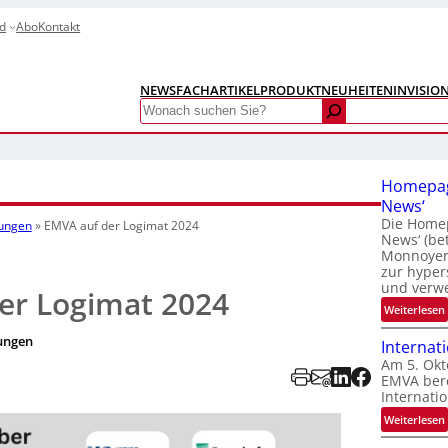
d
Abo
Kontakt
NEWS
FACHARTIKEL
PRODUKTNEUHEITEN
INVISIO
Search
Homepag
News‘
Die Homep
tungen
»
EMVA auf der Logimat 2024
News‘ (be
Monnoyer)
zur hyper
und verw
er Logimat 2024
:
Weiterlesen
ungen
Internat
Am 5. Okt
EMVA bere
Internatio
:
Weiterlesen
I