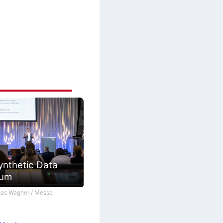
ynthetic Data
ium
as Wagner / Messe