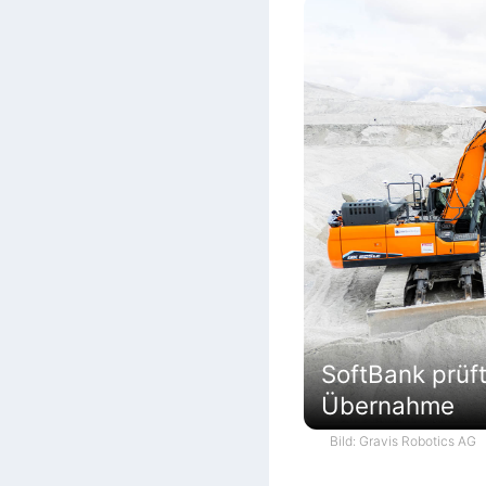
SoftBank prüf
Übernahme
Bild: Gravis Robotics AG