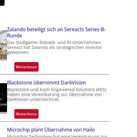
f
Zalando beteiligt sich an Sereacts Series-B-
t
Runde
t
Das Stuttgarter Robotik- und KI-Unternehmen
Sereact hat Zalando als strategischen Investor
gewonnen.
i
:
Weiterlesen
Z
a
Blackstone übernimmt DarkVision
l
Blackstone und Koch Engineered Solutions (KES)
a
haben eine Vereinbarung zur Übernahme von
n
DarkVision unterzeichnet.
tone
d
o
:
Weiterlesen
b
B
e
l
Microchip plant Übernahme von Hailo
t
a
Microchip Technology hat eine Vereinbarung zur