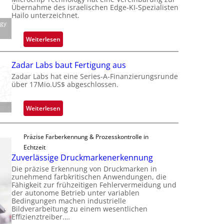
e
c
Übernahme des israelischen Edge-KI-Spezialisten
i
k
Hailo unterzeichnet.
l
ogy
s
i
t
:
Weiterlesen
g
o
M
t
n
i
s
Zadar Labs baut Fertigung aus
e
c
i
Zadar Labs hat eine Series-A-Finanzierungsrunde
ü
r
über 17Mio.US$ abgeschlossen.
c
b
o
h
e
c
a
:
Weiterlesen
r
h
n
Z
n
i
S
a
i
p
e
Präzise Farberkennung & Prozesskontrolle in
d
m
p
r
Echtzeit
a
m
l
Zuverlässige Druckmarkenerkennung
e
r
t
a
a
Die präzise Erkennung von Druckmarken in
L
D
n
zunehmend farbkritischen Anwendungen, die
c
a
a
Fähigkeit zur frühzeitigen Fehlervermeidung und
t
t
b
der autonome Betrieb unter variablen
r
Ü
s
Bedingungen machen industrielle
s
k
b
Bildverarbeitung zu einem wesentlichen
S
b
V
Effizienztreiber.…
e
e
a