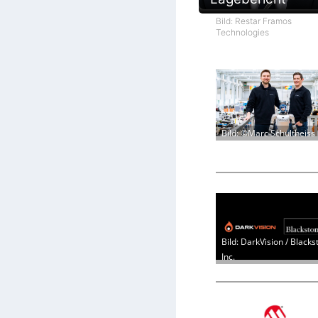
Bild: Restar Framos
Technologies
Bild: ©Marc Schultheiss
Bild: DarkVision / Blacks
Inc.