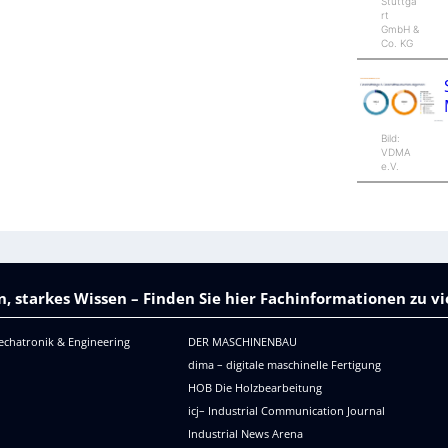
Stuttga
rt
GmbH &
Co. KG
Bild:
VDMA
e.V.
, starkes Wissen – Finden Sie hier Fachinformationen zu 
echatronik & Engineering
DER MASCHINENBAU
dima – digitale maschinelle Fertigung
HOB Die Holzbearbeitung
icj– Industrial Communication Journal
Industrial News Arena