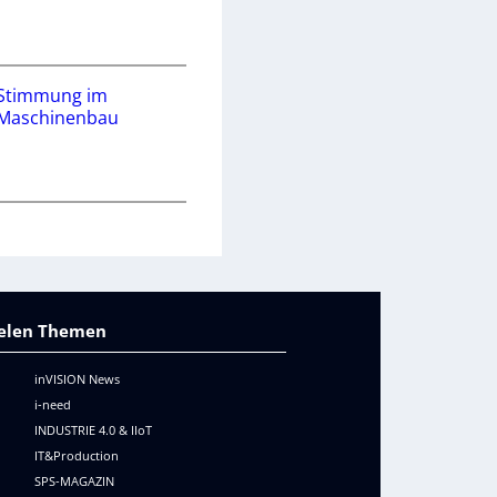
Stimmung im
Maschinenbau
vielen Themen
inVISION News
i-need
INDUSTRIE 4.0 & IIoT
IT&Production
SPS-MAGAZIN