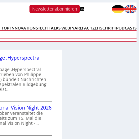
LinkedIn
Newsletter abonnieren
N TOP INNOVATIONS
TECH TALKS WEBINARE
FACHZEITSCHRIFT
PODCASTS
e ‚Hyperspectral
age ‚Hyperspectral
trieben von Philippe
 bündelt Nachrichten
spektralen Bildgebung
eist…
H
ional Vision Night 2026
o
ober veranstaltet die
m
its zum 15. Mal die
e
nal Vision Night -…
p
a
g