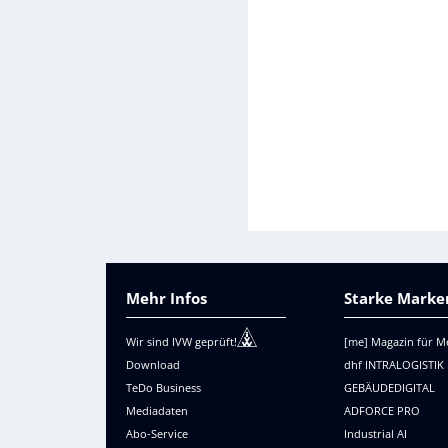
Mehr Infos
Starke Marken
Wir sind IVW geprüft!
[me] Magazin für M
Download
dhf INTRALOGISTIK
TeDo Business
GEBÄUDEDIGITAL
Mediadaten
ADFORCE PRO
Abo-Service
Industrial AI