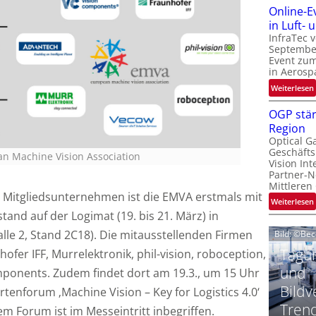
Online-E
t
‚
in Luft-
InfraTec 
September
Event zu
in Aerosp
t
:
Weiterlesen
i
OGP stär
Region
l
Optical G
i
Geschäfts
l
n Machine Vision Association
t
Vision Int
Partner-N
i
-
Mittleren
Mitgliedsunternehmen ist die EMVA erstmals mit
l
:
Weiterlesen
i
and auf der Logimat (19. bis 21. März) in
alle 2, Stand 2C18). Die mitausstellenden Firmen
Bild: ©Be
t
Tagun
ofer IFF, Murrelektronik, phil-vision, roboception,
i
‘
t
und
ponents. Zudem findet dort am 19.3., um 15 Uhr
Bildv
tenforum ‚Machine Vision – Key for Logistics 4.0‘
t
Tren
dem Forum ist im Messeintritt inbegriffen.