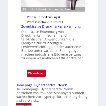
u
n
Bild: B&R Industrial Automation GmbH
g
a
Präzise Farberkennung &
u
Prozesskontrolle in Echtzeit
Zuverlässige Druckmarkenerkennung
s
Die präzise Erkennung von
Druckmarken in zunehmend
farbkritischen Anwendungen, die
Fähigkeit zur frühzeitigen
Fehlervermeidung und der autonome
Betrieb unter variablen Bedingungen
machen industrielle Bildverarbeitung
zu einem wesentlichen Effizienztreiber.
…
:
Weiterlesen
Z
u
Homepage ‚Hyperspectral News‘
v
Die Homepage ‚Hyperspectral News‘
(betrieben von Philippe Monnoyer) bündelt
e
Nachrichten zur hyperspektralen Bildgebung
r
und verweist…
l
:
Weiterlesen