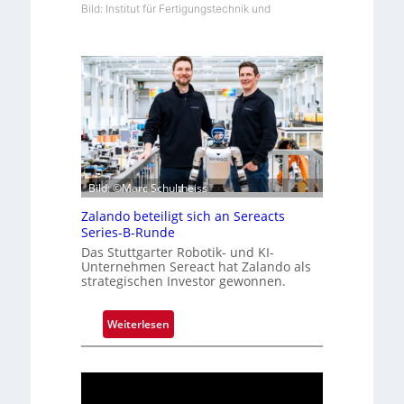
Bild: Institut für Fertigungstechnik und
Bild: ©Marc Schultheiss
Zalando beteiligt sich an Sereacts
Series-B-Runde
Das Stuttgarter Robotik- und KI-
Unternehmen Sereact hat Zalando als
strategischen Investor gewonnen.
:
Weiterlesen
Z
a
l
a