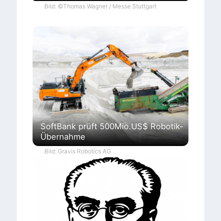
Bild: ©Thomas Wagner / Messe Stuttgart
SoftBank prüft 500Mio.US$ Robotik-
Übernahme
Bild: Gravis Robotics AG