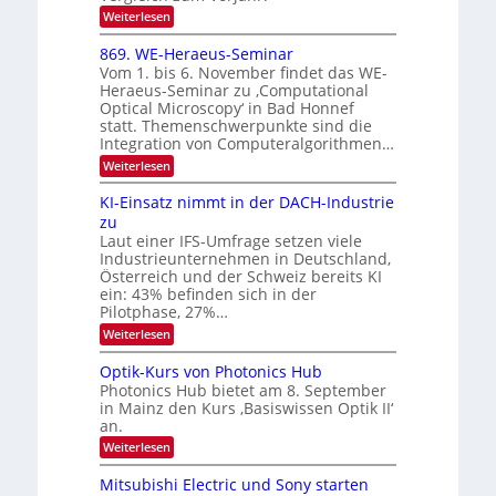
I
2
:
Weiterlesen
m
6
E
i
x
t
869. WE-Heraeus-Seminar
o
d
Vom 1. bis 6. November findet das WE-
s
e
Heraeus-Seminar zu ‚Computational
e
n
Optical Microscopy‘ in Bad Honnef
n
k
statt. Themenschwerpunkte sind die
s
t
m
Integration von Computeralgorithmen…
e
:
Weiterlesen
l
8
d
6
KI-Einsatz nimmt in der DACH-Industrie
e
9
t
zu
.
s
Laut einer IFS-Umfrage setzen viele
W
t
Industrieunternehmen in Deutschland,
E
a
-
Österreich und der Schweiz bereits KI
r
H
ein: 43% befinden sich in der
k
e
e
Pilotphase, 27%…
r
s
:
Weiterlesen
a
W
K
e
a
I
u
Optik-Kurs von Photonics Hub
c
-
s
h
Photonics Hub bietet am 8. September
E
-
s
in Mainz den Kurs ‚Basiswissen Optik II‘
i
S
t
an.
n
e
u
s
m
:
Weiterlesen
m
a
i
O
i
t
n
p
m
Mitsubishi Electric und Sony starten
z
a
t
e