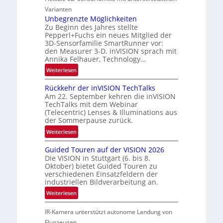
o
r
Varianten
n
n
t
Unbegrenzte Möglichkeiten
d
Zu Beginn des Jahres stellte
n
R
Pepperl+Fuchs ein neues Mitglied der
e
a
3D-Sensorfamilie SmartRunner vor:
r
u
den Measurer 3-D. inVISION sprach mit
s
m
Annika Felhauer, Technology…
c
f
:
Weiterlesen
h
a
U
a
h
Rückkehr der inVISION TechTalks
n
f
r
Am 22. September kehren die inVISION
b
t
TechTalks mit dem Webinar
t
e
(Telecentric) Lenses & Illuminations aus
z
t
g
der Sommerpause zurück.
w
e
r
i
:
Weiterlesen
c
e
s
R
h
n
Guided Touren auf der VISION 2026
c
ü
n
z
Die VISION in Stuttgart (6. bis 8.
h
c
i
t
Oktober) bietet Guided Touren zu
e
k
k
verschiedenen Einsatzfeldern der
e
n
k
industriellen Bildverarbeitung an.
M
4
e
:
ö
Weiterlesen
K
h
G
g
-
r
IR-Kamera unterstützt autonome Landung von
u
l
M
d
i
i
Flugzeugen