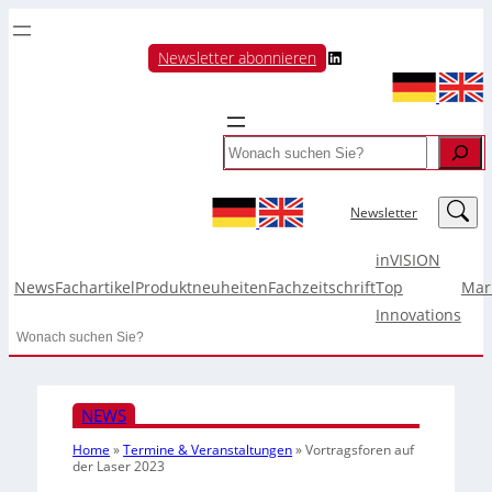
LinkedIn
Newsletter abonnieren
Search
LinkedIn
Newsletter
inVISION
News
Fachartikel
Produktneuheiten
Fachzeitschrift
Top
Mar
Innovations
Search
NEWS
Home
»
Termine & Veranstaltungen
»
Vortragsforen auf
der Laser 2023