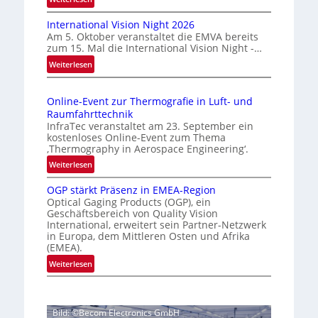
ä
H
s
International Vision Night 2026
o
s
Am 5. Oktober veranstaltet die EMVA bereits
m
zum 15. Mal die International Vision Night -…
i
e
:
Weiterlesen
g
p
I
e
a
n
g
D
Online-Event zur Thermografie in Luft- und
t
e
r
Raumfahrttechnik
e
‚
u
InfraTec veranstaltet am 23. September ein
r
H
kostenloses Online-Event zum Thema
c
n
y
‚Thermography in Aerospace Engineering‘.
k
a
p
:
Weiterlesen
m
t
e
O
a
i
r
OGP stärkt Präsenz in EMEA-Region
n
o
r
Optical Gaging Products (OGP), ein
s
l
n
Geschäftsbereich von Quality Vision
k
p
i
International, erweitert sein Partner-Netzwerk
a
e
e
n
in Europa, dem Mittleren Osten und Afrika
l
c
n
e
(EMEA).
V
t
e
-
:
Weiterlesen
i
r
E
r
O
s
a
v
k
G
i
l
e
e
P
o
N
n
Bild: ©Becom Electronics GmbH
s