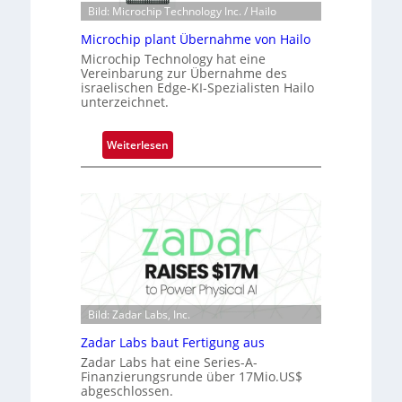
n
e
Bild: Microchip Technology Inc. / Hailo
e
a
Microchip plant Übernahme von Hailo
ü
c
b
Microchip Technology hat eine
t
Vereinbarung zur Übernahme des
e
s
israelischen Edge-KI-Spezialisten Hailo
r
unterzeichnet.
S
n
e
i
r
:
Weiterlesen
m
i
M
m
e
i
t
s
c
D
-
r
a
B
o
r
-
c
k
R
h
V
u
i
i
n
p
Bild: Zadar Labs, Inc.
s
d
p
i
Zadar Labs baut Fertigung aus
e
l
o
Zadar Labs hat eine Series-A-
a
Finanzierungsrunde über 17Mio.US$
n
n
abgeschlossen.