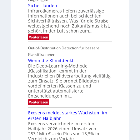
e
e
d
c
Sicher landen
m
r
Infrarotkameras liefern zuverlässige
e
h
s
i
Informationen auch bei schlechten
d
k
u
n
Sichtverhältnissen. Was für die Straße
T
e
weitestgehend noch Zukunftsmusik ist,
n
V
o
i
gehört in der Luft schon zum…
d
I
u
t
:
Weiterlesen
M
S
r
e
S
a
I
i
e
n
Out-of-Distribution Detection für bessere
n
O
c
n
h
Klassifikationen
t
N
a
e
Wenn die KI mitdenkt
i
T
r
u
Die Deep-Learning-Methode
S
e
l
f
‚Klassifikation‘ kommt in der
a
p
c
industriellen Bildverarbeitung vielfältig
d
n
e
h
zum Einsatz. Sie ordnet Bilddaten
d
e
c
e
T
vordefinierten Klassen zu und
r
n
unterstützt automatisierte
t
a
V
Entscheidungen im…
r
l
I
:
Weiterlesen
a
k
S
W
s
e
I
Exosens meldet starkes Wachstum im
n
O
ersten Halbjahr
n
Exosens verzeichnete im ersten
N
d
Halbjahr 2026 einen Umsatz von
i
2
e
253,1Mio.€ – ein Plus von 15,3% im
0
K
Vergleich zum Vorjahr.