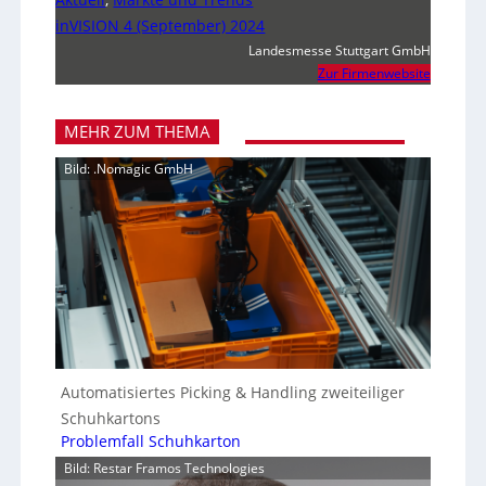
inVISION 4 (September) 2024
Landesmesse Stuttgart GmbH
Zur Firmenwebsite
MEHR ZUM THEMA
Bild: .Nomagic GmbH
Automatisiertes Picking & Handling zweiteiliger
Schuhkartons
Problemfall Schuhkarton
Bild: Restar Framos Technologies