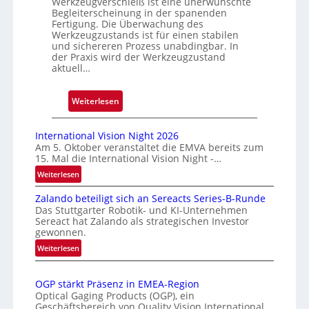
Werkzeugverschleiß ist eine unerwünschte
g
Begleiterscheinung in der spanenden
e
Fertigung. Die Überwachung des
Werkzeugzustands ist für einen stabilen
D
und sichereren Prozess unabdingbar. In
r
der Praxis wird der Werkzeugzustand
u
aktuell…
c
k
:
Weiterlesen
m
A
a
u
International Vision Night 2026
r
t
Am 5. Oktober veranstaltet die EMVA bereits zum
k
15. Mal die International Vision Night -…
o
e
m
:
Weiterlesen
n
I
a
e
Zalando beteiligt sich an Sereacts Series-B-Runde
n
t
Das Stuttgarter Robotik- und KI-Unternehmen
r
t
i
Sereact hat Zalando als strategischen Investor
k
e
s
gewonnen.
e
r
i
:
Weiterlesen
n
n
e
Z
a
n
a
r
t
u
OGP stärkt Präsenz in EMEA-Region
l
t
i
Optical Gaging Products (OGP), ein
n
a
e
o
Geschäftsbereich von Quality Vision International,