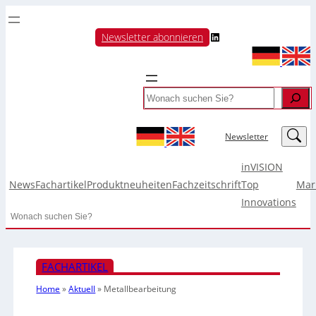
LinkedIn
Newsletter abonnieren
Search
LinkedIn
Newsletter
inVISION
News
Fachartikel
Produktneuheiten
Fachzeitschrift
Top
Mar
Innovations
Search
FACHARTIKEL
Home
»
Aktuell
»
Metallbearbeitung