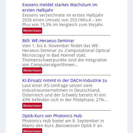
r
e
e
a
Exosens meldet starkes Wachstum im
V
n
k
ersten Halbjahr
l
n
I
Exosens verzeichnete im ersten Halbjahr
t
k
d
S
2026 einen Umsatz von 253,1Mio.€ – ein
i
r
s
e
I
Plus von 15,3% im Vergleich zum Vorjahr.
o
K
O
:
Weiterlesen
n
I
E
N
m
i
x
869. WE-Heraeus-Seminar
i
2
o
k
t
Vom 1. bis 6. November findet das WE-
0
s
d
-
Heraeus-Seminar zu ‚Computational Optical
e
2
e
u
Microscopy‘ in Bad Honnef statt.
n
n
6
Themenschwerpunkte sind die Integration
s
n
k
m
von Computeralgorithmen…
t
d
e
:
Weiterlesen
B
l
8
d
i
6
KI-Einsatz nimmt in der DACH-Industrie zu
e
l
9
t
Laut einer IFS-Umfrage setzen viele
.
d
s
Industrieunternehmen in Deutschland,
W
t
v
Österreich und der Schweiz bereits KI ein:
E
a
43% befinden sich in der Pilotphase, 27%…
-
e
r
H
k
r
:
Weiterlesen
e
e
K
a
r
s
I
Optik-Kurs von Photonics Hub
a
r
W
-
e
Photonics Hub bietet am 8. September in
a
E
b
u
Mainz den Kurs ‚Basiswissen Optik II‘ an.
c
i
e
s
h
n
:
Weiterlesen
-