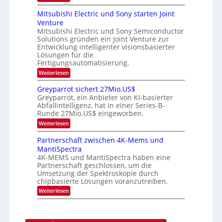
i
s
s
O
S
t
a
t
p
Mitsubishi Electric und Sony starten Joint
e
u
t
t
u
m
Venture
m
z
i
i
n
i
n
Mitsubishi Electric und Sony Semiconductor
k
n
m
i
Solutions gründen ein Joint Venture zur
-
g
a
e
m
K
Entwicklung intelligenter visionsbasierter
s
r
r
m
u
Lösungen für die
-
s
t
r
Fertigungsautomatisierung.
t
i
s
T
e
n
:
Weiterlesen
v
r
n
d
M
o
H
e
e
i
n
Greyparrot sichert 27Mio.US$
a
r
t
P
n
Greyparrot, ein Anbieter von KI-basierter
l
D
s
h
d
Abfallintelligenz, hat in einer Series-B-
b
A
u
o
Runde 27Mio.US$ eingeworben.
j
C
s
b
t
a
H
i
o
:
Weiterlesen
h
-
s
n
G
r
I
h
i
r
Partnerschaft zwischen 4K-Mems und
n
i
c
e
MantiSpectra
d
E
s
y
u
l
H
4K-MEMS und MantiSpectra haben eine
p
s
e
u
Partnerschaft geschlossen, um die
a
t
c
b
r
Umsetzung der Spektroskopie durch
r
t
r
chipbasierte Lösungen voranzutreiben.
i
r
o
e
i
:
Weiterlesen
t
z
c
P
s
u
u
a
i
n
r
c
d
t
h