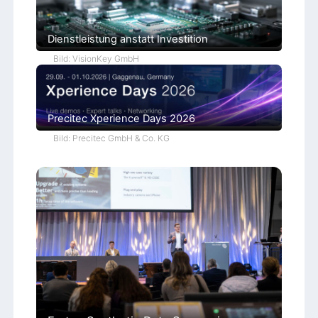
S
p
e
c
Dienstleistung anstatt Investition
t
r
Bild: VisionKey GmbH
a
Precitec Xperience Days 2026
Bild: Precitec GmbH & Co. KG