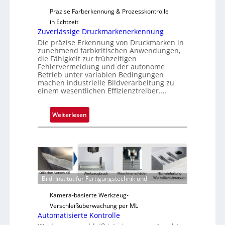
s
Präzise Farberkennung & Prozesskontrolle
in Echtzeit
Zuverlässige Druckmarkenerkennung
Die präzise Erkennung von Druckmarken in
zunehmend farbkritischen Anwendungen,
die Fähigkeit zur frühzeitigen
Fehlervermeidung und der autonome
Betrieb unter variablen Bedingungen
machen industrielle Bildverarbeitung zu
einem wesentlichen Effizienztreiber.…
:
Weiterlesen
Z
u
v
e
r
l
Bild: Institut für Fertigungstechnik und
ä
Kamera-basierte Werkzeug-
s
Verschleißüberwachung per ML
s
Automatisierte Kontrolle
i