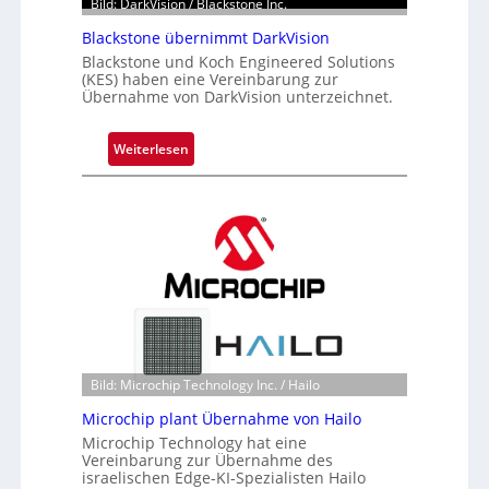
Bild: DarkVision / Blackstone Inc.
Blackstone übernimmt DarkVision
Blackstone und Koch Engineered Solutions
(KES) haben eine Vereinbarung zur
Übernahme von DarkVision unterzeichnet.
:
Weiterlesen
B
l
a
c
k
s
t
o
n
e
Bild: Microchip Technology Inc. / Hailo
ü
Microchip plant Übernahme von Hailo
b
Microchip Technology hat eine
e
Vereinbarung zur Übernahme des
r
israelischen Edge-KI-Spezialisten Hailo