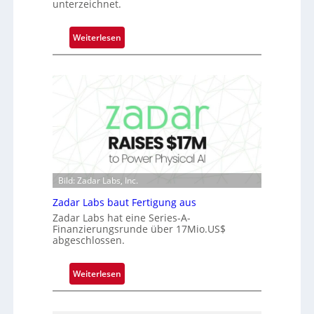
n
unterzeichnet.
i
m
:
Weiterlesen
m
M
t
i
D
c
a
r
r
o
k
c
V
h
i
i
s
p
i
Bild: Zadar Labs, Inc.
p
o
l
Zadar Labs baut Fertigung aus
n
a
Zadar Labs hat eine Series-A-
n
Finanzierungsrunde über 17Mio.US$
abgeschlossen.
t
Ü
b
:
Weiterlesen
e
Z
r
a