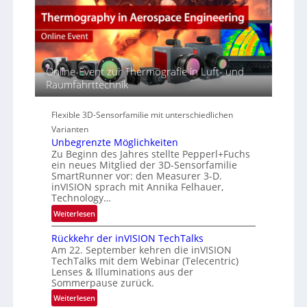
E
s
t
A
p
s
-
e
S
R
c
e
e
t
r
g
Online-Event zur Thermografie in Luft- und
r
i
i
Raumfahrttechnik
a
e
o
l
s
n
N
-
Flexible 3D-Sensorfamilie mit unterschiedlichen
e
B
Varianten
w
-
Unbegrenzte Möglichkeiten
s
R
Zu Beginn des Jahres stellte Pepperl+Fuchs
‘
ein neues Mitglied der 3D-Sensorfamilie
u
SmartRunner vor: den Measurer 3-D.
n
inVISION sprach mit Annika Felhauer,
d
Technology…
e
:
Weiterlesen
U
Rückkehr der inVISION TechTalks
n
Am 22. September kehren die inVISION
b
TechTalks mit dem Webinar (Telecentric)
e
Lenses & Illuminations aus der
g
Sommerpause zurück.
r
:
Weiterlesen
e