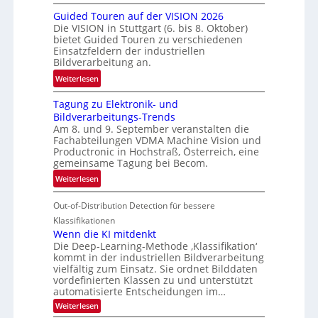
R
n
Guided Touren auf der VISION 2026
ü
z
Die VISION in Stuttgart (6. bis 8. Oktober)
c
t
bietet Guided Touren zu verschiedenen
k
Einsatzfeldern der industriellen
e
k
Bildverarbeitung an.
M
e
:
ö
Weiterlesen
h
G
g
r
Tagung zu Elektronik- und
u
l
d
Bildverarbeitungs-Trends
i
i
e
Am 8. und 9. September veranstalten die
d
c
r
Fachabteilungen VDMA Machine Vision und
e
h
Productronic in Hochstraß, Österreich, eine
i
d
k
gemeinsame Tagung bei Becom.
n
T
e
:
Weiterlesen
V
o
i
T
I
u
t
Out-of-Distribution Detection für bessere
a
S
r
e
g
I
Klassifikationen
e
n
u
Wenn die KI mitdenkt
O
n
Die Deep-Learning-Methode ‚Klassifikation‘
n
N
a
kommt in der industriellen Bildverarbeitung
g
T
u
vielfältig zum Einsatz. Sie ordnet Bilddaten
z
e
vordefinierten Klassen zu und unterstützt
f
u
c
automatisierte Entscheidungen im…
d
E
h
:
Weiterlesen
e
l
T
W