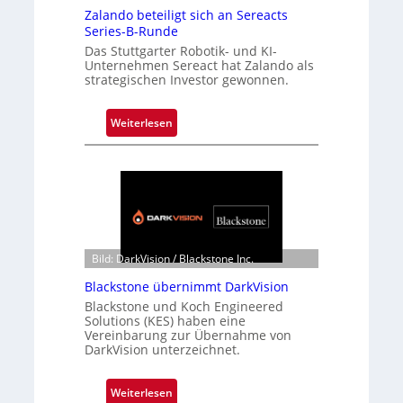
Zalando beteiligt sich an Sereacts
Series-B-Runde
Das Stuttgarter Robotik- und KI-
Unternehmen Sereact hat Zalando als
strategischen Investor gewonnen.
:
Weiterlesen
Z
a
l
a
n
d
o
Bild: DarkVision / Blackstone Inc.
b
Blackstone übernimmt DarkVision
e
Blackstone und Koch Engineered
t
Solutions (KES) haben eine
e
Vereinbarung zur Übernahme von
DarkVision unterzeichnet.
i
l
i
:
Weiterlesen