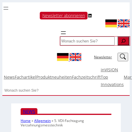
LinkedIn
Newsletter abonnieren
Search
LinkedIn
Newsletter
inVISION
News
Fachartikel
Produktneuheiten
Fachzeitschrift
Top
Mar
Innovations
Search
NEWS
Home
»
Allgemein
»
5. VDI-Fachtagung
Verzahnungsmesstechnik