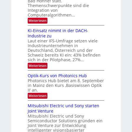
Bad Honnef statt.
s
t
m
Themenschwerpunkte sind die
e
Integration von
l
Computeralgorithmen…
d
:
Weiterlesen
e
8
t
6
s
KI-Einsatz nimmt in der DACH-
9
t
Industrie zu
.
a
Laut einer IFS-Umfrage setzen viele
W
r
Industrieunternehmen in
E
k
-
e
Deutschland, Österreich und der
H
s
Schweiz bereits KI ein: 43% befinden
e
W
sich in der Pilotphase, 27%…
r
a
:
Weiterlesen
a
c
K
e
h
I
u
s
Optik-Kurs von Photonics Hub
-
s
t
Photonics Hub bietet am 8. September
E
-
u
in Mainz den Kurs ‚Basiswissen Optik
i
S
m
II‘ an.
n
e
i
s
m
m
:
Weiterlesen
a
i
e
O
t
n
r
p
Mitsubishi Electric und Sony starten
z
a
s
t
Joint Venture
n
r
t
i
i
Mitsubishi Electric und Sony
e
k
m
n
Semiconductor Solutions gründen ein
-
m
H
K
Joint Venture zur Entwicklung
t
a
u
intelligenter visionsbasierter
i