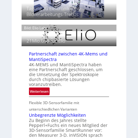
r
g
n
‘
r
k
Tagung zu Elektronik- und
h
g
T
t
Bildverarbeitungs-Trends
t
h
P
2
e
r
0
Bild: Elio Labs.
r
ä
2
m
s
6
o
21Mio.US$ für Elio
e
g
n
r
Partnerschaft zwischen 4K-Mems und
z
a
MantiSpectra
i
f
4K-MEMS und MantiSpectra haben
n
eine Partnerschaft geschlossen, um
i
E
die Umsetzung der Spektroskopie
e
M
durch chipbasierte Lösungen
i
E
voranzutreiben.
n
A
:
Weiterlesen
L
-
P
u
R
Flexible 3D-Sensorfamilie mit
a
f
e
r
unterschiedlichen Varianten
t
g
t
Unbegrenzte Möglichkeiten
-
i
Zu Beginn des Jahres stellte
n
u
o
Pepperl+Fuchs ein neues Mitglied der
e
n
n
3D-Sensorfamilie SmartRunner vor:
r
d
den Measurer 3-D. inVISION sprach
s