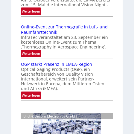
m
zum 15. Mal die International Vision Night -…
i
e
:
Weiterlesen
g
p
I
e
a
n
g
D
Online-Event zur Thermografie in Luft- und
t
e
r
Raumfahrttechnik
e
‚
u
InfraTec veranstaltet am 23. September ein
r
H
kostenloses Online-Event zum Thema
c
n
y
‚Thermography in Aerospace Engineering‘.
k
a
p
:
Weiterlesen
m
t
e
O
a
i
r
OGP stärkt Präsenz in EMEA-Region
n
o
r
Optical Gaging Products (OGP), ein
s
l
n
Geschäftsbereich von Quality Vision
k
p
i
International, erweitert sein Partner-
a
e
e
n
Netzwerk in Europa, dem Mittleren Osten
l
c
n
e
und Afrika (EMEA).
V
t
e
-
:
Weiterlesen
i
r
E
r
O
s
a
v
k
G
i
l
e
e
P
o
N
n
Bild: ©Becom Electronics GmbH
s
n
n
e
t
t
n
N
w
z
ä
i
u
s
u