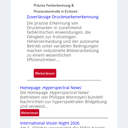
r
Präzise Farberkennung &
l
t
Prozesskontrolle in Echtzeit
o
i
Zuverlässige Druckmarkenerkennung
g
Die präzise Erkennung von
u
Druckmarken in zunehmend
n
farbkritischen Anwendungen, die
Fähigkeit zur frühzeitigen
g
Fehlervermeidung und der autonome
a
Betrieb unter variablen Bedingungen
u
machen industrielle Bildverarbeitung
s
zu einem wesentlichen
Effizienztreiber.…
:
Weiterlesen
Z
u
Homepage ‚Hyperspectral News‘
v
Die Homepage ‚Hyperspectral News‘
(betrieben von Philippe Monnoyer) bündelt
e
Nachrichten zur hyperspektralen Bildgebung
r
und verweist…
l
:
Weiterlesen
ä
H
s
International Vision Night 2026
o
s
Am 5. Oktober veranstaltet die EMVA bereits