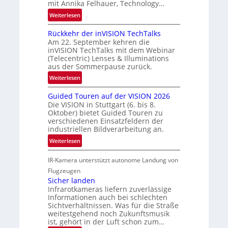
R
mit Annika Felhauer, Technology…
c
a
:
Weiterlesen
h
u
U
a
m
Rückkehr der inVISION TechTalks
n
f
f
Am 22. September kehren die
b
t
inVISION TechTalks mit dem Webinar
a
e
(Telecentric) Lenses & Illuminations
z
h
g
aus der Sommerpause zurück.
w
r
r
i
:
Weiterlesen
t
e
s
R
t
n
Guided Touren auf der VISION 2026
c
ü
e
z
Die VISION in Stuttgart (6. bis 8.
h
c
c
t
Oktober) bietet Guided Touren zu
e
k
h
verschiedenen Einsatzfeldern der
e
n
k
n
industriellen Bildverarbeitung an.
M
4
e
i
:
ö
Weiterlesen
K
h
k
G
g
-
r
IR-Kamera unterstützt autonome Landung von
u
l
M
d
i
i
Flugzeugen
e
e
d
c
Sicher landen
m
r
Infrarotkameras liefern zuverlässige
e
h
s
i
Informationen auch bei schlechten
d
k
u
n
Sichtverhältnissen. Was für die Straße
T
e
weitestgehend noch Zukunftsmusik
n
V
o
i
ist, gehört in der Luft schon zum…
d
I
u
t