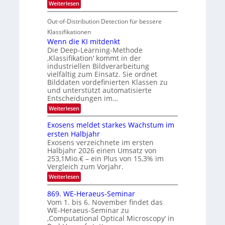
:
Weiterlesen
M
S
r
e
S
a
I
i
e
n
Out-of-Distribution Detection für bessere
n
O
c
n
h
Klassifikationen
t
N
a
e
Wenn die KI mitdenkt
i
T
r
u
Die Deep-Learning-Methode
S
e
l
f
‚Klassifikation‘ kommt in der
a
p
c
industriellen Bildverarbeitung
d
n
e
h
vielfältig zum Einsatz. Sie ordnet
d
e
c
e
T
Bilddaten vordefinierten Klassen zu
r
n
und unterstützt automatisierte
t
a
V
Entscheidungen im…
r
l
I
:
Weiterlesen
a
k
S
W
s
e
I
Exosens meldet starkes Wachstum im
n
O
ersten Halbjahr
n
Exosens verzeichnete im ersten
N
d
Halbjahr 2026 einen Umsatz von
i
2
e
253,1Mio.€ – ein Plus von 15,3% im
0
K
Vergleich zum Vorjahr.
I
2
:
Weiterlesen
m
6
E
i
x
t
869. WE-Heraeus-Seminar
o
d
Vom 1. bis 6. November findet das
s
e
WE-Heraeus-Seminar zu
e
n
‚Computational Optical Microscopy‘ in
n
k