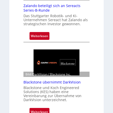
Zalando beteiligt sich an Sereacts
Series-B-Runde
Das Stuttgarter Robotik- und KI-
Unternehmen Sereact hat Zalando als
strategischen Investor gewonnen.
:
Weiterlesen
Z
a
l
a
n
d
o
Bild: DarkVision / Blackstone Inc.
b
Blackstone übernimmt DarkVision
e
Blackstone und Koch Engineered
t
Solutions (KES) haben eine
e
Vereinbarung zur Übernahme von
i
DarkVision unterzeichnet.
l
i
:
Weiterlesen