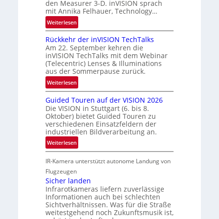
den Measurer 3-D. inVISION sprach
s
R
mit Annika Felhauer, Technology…
c
a
:
Weiterlesen
h
u
U
a
m
Rückkehr der inVISION TechTalks
n
f
f
Am 22. September kehren die
b
t
inVISION TechTalks mit dem Webinar
a
e
(Telecentric) Lenses & Illuminations
z
h
g
aus der Sommerpause zurück.
w
r
r
i
:
Weiterlesen
t
e
s
R
t
n
Guided Touren auf der VISION 2026
c
ü
e
z
Die VISION in Stuttgart (6. bis 8.
h
c
c
t
Oktober) bietet Guided Touren zu
e
k
h
verschiedenen Einsatzfeldern der
e
n
k
n
industriellen Bildverarbeitung an.
M
4
e
i
:
ö
Weiterlesen
K
h
k
G
g
-
r
IR-Kamera unterstützt autonome Landung von
u
l
M
d
i
i
Flugzeugen
e
e
d
c
Sicher landen
m
r
Infrarotkameras liefern zuverlässige
e
h
s
i
Informationen auch bei schlechten
d
k
u
n
Sichtverhältnissen. Was für die Straße
T
e
weitestgehend noch Zukunftsmusik ist,
n
V
o
i