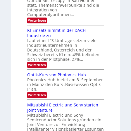
Optical Microscopy‘ in Bad Honnef
n
k
statt. Themenschwerpunkte sind die
s
t
m
Integration von
e
Computeralgorithmen…
l
:
Weiterlesen
d
8
e
6
t
KI-Einsatz nimmt in der DACH-
9
s
Industrie zu
.
t
Laut einer IFS-Umfrage setzen viele
W
a
Industrieunternehmen in
E
r
-
Deutschland, Österreich und der
k
H
e
Schweiz bereits KI ein: 43% befinden
e
s
sich in der Pilotphase, 27%…
r
W
:
Weiterlesen
a
a
K
e
c
I
u
Optik-Kurs von Photonics Hub
h
-
s
s
Photonics Hub bietet am 8. September
E
-
t
in Mainz den Kurs ‚Basiswissen Optik
i
S
u
II‘ an.
n
e
m
s
m
:
i
Weiterlesen
a
i
O
m
t
n
p
e
Mitsubishi Electric und Sony starten
z
a
t
r
Joint Venture
n
r
i
s
i
Mitsubishi Electric und Sony
k
t
m
Semiconductor Solutions gründen ein
-
e
m
K
n
Joint Venture zur Entwicklung
t
u
H
intelligenter visionsbasierter Lösungen
i