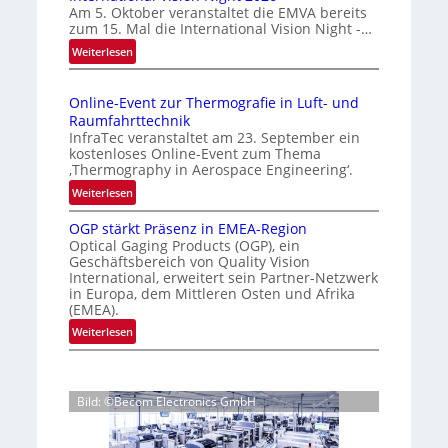
s
Am 5. Oktober veranstaltet die EMVA bereits
m
zum 15. Mal die International Vision Night -…
i
e
:
Weiterlesen
g
p
I
e
a
n
g
D
Online-Event zur Thermografie in Luft- und
t
e
r
Raumfahrttechnik
e
‚
u
InfraTec veranstaltet am 23. September ein
r
H
kostenloses Online-Event zum Thema
c
n
y
‚Thermography in Aerospace Engineering‘.
k
a
p
:
Weiterlesen
m
t
e
O
a
i
r
OGP stärkt Präsenz in EMEA-Region
n
o
r
Optical Gaging Products (OGP), ein
s
l
n
Geschäftsbereich von Quality Vision
k
p
i
International, erweitert sein Partner-Netzwerk
a
e
e
n
in Europa, dem Mittleren Osten und Afrika
l
c
n
e
(EMEA).
V
t
e
-
:
Weiterlesen
i
r
E
r
O
s
a
v
k
G
i
l
e
e
P
o
N
n
Bild: ©Becom Electronics GmbH
s
n
n
e
t
t
n
N
w
z
ä