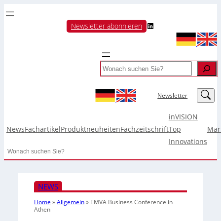
LinkedIn
Newsletter abonnieren
Search
LinkedIn
Newsletter
inVISION
News
Fachartikel
Produktneuheiten
Fachzeitschrift
Top
Mar
Innovations
Search
NEWS
Home
»
Allgemein
»
EMVA Business Conference in
Athen