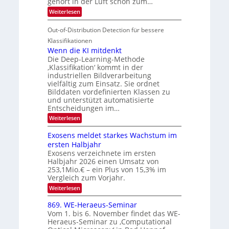
gehört in der Luft schon zum…
d
I
u
t
:
Weiterlesen
M
S
r
e
S
a
I
i
e
n
Out-of-Distribution Detection für bessere
n
O
c
n
h
Klassifikationen
t
N
a
e
Wenn die KI mitdenkt
i
T
r
u
Die Deep-Learning-Methode
S
e
l
f
‚Klassifikation‘ kommt in der
a
p
c
industriellen Bildverarbeitung
d
n
e
h
vielfältig zum Einsatz. Sie ordnet
d
e
c
e
T
Bilddaten vordefinierten Klassen zu
r
n
und unterstützt automatisierte
t
a
V
Entscheidungen im…
r
l
I
:
Weiterlesen
a
k
S
W
s
e
I
Exosens meldet starkes Wachstum im
n
O
ersten Halbjahr
n
Exosens verzeichnete im ersten
N
d
Halbjahr 2026 einen Umsatz von
i
2
e
253,1Mio.€ – ein Plus von 15,3% im
0
K
Vergleich zum Vorjahr.
I
2
:
Weiterlesen
m
6
E
i
x
t
869. WE-Heraeus-Seminar
o
d
Vom 1. bis 6. November findet das WE-
s
e
Heraeus-Seminar zu ‚Computational
e
n