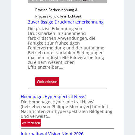
i
r
l
Präzise Farberkennung &
t
o
Prozesskontrolle in Echtzeit
i
Zuverlässige Druckmarkenerkennung
g
Die präzise Erkennung von
u
Druckmarken in zunehmend
n
farbkritischen Anwendungen, die
g
Fähigkeit zur frühzeitigen
Fehlervermeidung und der autonome
a
Betrieb unter variablen Bedingungen
u
machen industrielle Bildverarbeitung
s
zu einem wesentlichen
Effizienztreiber.…
:
Weiterlesen
Z
u
Homepage ‚Hyperspectral News‘
v
Die Homepage ‚Hyperspectral News‘
(betrieben von Philippe Monnoyer) bündelt
e
Nachrichten zur hyperspektralen Bildgebung
r
und verweist…
l
:
Weiterlesen
ä
H
s
International Vision Night 2026
o