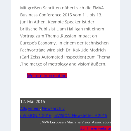
Mit großen Schritten nähert sich die EMVA
Business Conference 2015 vom 11. bis 13.
Juni in Athen. Keynote Speaker ist der
britische Publizist Liam Halligan mit einem
Vortrag zum Thema ‚Russian Impact on
Europe’s Economy‘.
In einem der technischen
Fachvorträge wird sich Dr. Kai-Udo Modrich
(Carl Zeiss Automated Inspection) zum Thema
‚The merge of metrology and vision‘ äußern.
Weitere Information
12. Mai 2015
Allgemein
,
Newsarchiv
inVISION 1 2016
,
inVISION Newsletter 9 2015
EMVA European Machine Vision Association
Zur Firmenwebsite