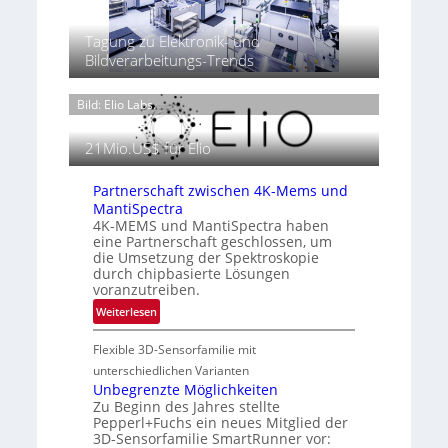
i
u
s
u
r
g
n
‘
r
k
Tagung zu Elektronik- und
h
g
T
t
Bildverarbeitungs-Trends
t
h
P
2
e
r
0
Bild: Elio Labs.
r
ä
2
m
s
6
o
21Mio.US$ für Elio
e
g
n
r
z
Partnerschaft zwischen 4K-Mems und
a
i
MantiSpectra
f
4K-MEMS und MantiSpectra haben
n
i
eine Partnerschaft geschlossen, um
E
die Umsetzung der Spektroskopie
e
M
durch chipbasierte Lösungen
i
E
voranzutreiben.
n
A
:
Weiterlesen
L
-
P
u
R
Flexible 3D-Sensorfamilie mit
a
f
e
r
unterschiedlichen Varianten
t
g
t
Unbegrenzte Möglichkeiten
-
i
Zu Beginn des Jahres stellte
n
u
o
Pepperl+Fuchs ein neues Mitglied der
e
n
n
3D-Sensorfamilie SmartRunner vor:
r
d