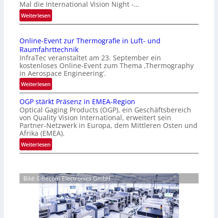
Mal die International Vision Night -…
e
:
Weiterlesen
p
I
a
n
g
Online-Event zur Thermografie in Luft- und
t
e
Raumfahrttechnik
e
‚
InfraTec veranstaltet am 23. September ein
r
H
kostenloses Online-Event zum Thema ‚Thermography
n
y
in Aerospace Engineering‘.
a
p
:
Weiterlesen
t
e
O
i
r
OGP stärkt Präsenz in EMEA-Region
n
o
Optical Gaging Products (OGP), ein Geschäftsbereich
s
l
n
von Quality Vision International, erweitert sein
p
i
Partner-Netzwerk in Europa, dem Mittleren Osten und
a
e
n
Afrika (EMEA).
l
c
e
:
Weiterlesen
V
t
-
O
i
r
E
G
s
a
v
P
i
l
e
Bild: ©Becom Electronics GmbH
s
o
N
n
t
n
e
t
ä
N
w
z
r
i
s
u
k