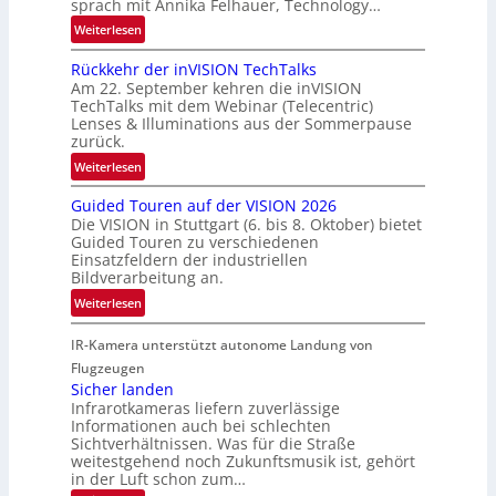
sprach mit Annika Felhauer, Technology…
s
a
:
Weiterlesen
c
u
U
h
m
Rückkehr der inVISION TechTalks
n
a
f
Am 22. September kehren die inVISION
b
f
a
TechTalks mit dem Webinar (Telecentric)
e
t
Lenses & Illuminations aus der Sommerpause
h
g
zurück.
z
r
r
w
:
t
Weiterlesen
e
i
R
t
n
s
Guided Touren auf der VISION 2026
ü
e
z
Die VISION in Stuttgart (6. bis 8. Oktober) bietet
c
c
c
t
Guided Touren zu verschiedenen
h
k
h
Einsatzfeldern der industriellen
e
e
k
n
Bildverarbeitung an.
M
n
e
i
:
ö
Weiterlesen
4
h
k
G
g
K
r
IR-Kamera unterstützt autonome Landung von
u
l
-
d
i
i
Flugzeugen
M
e
d
c
Sicher landen
e
r
Infrarotkameras liefern zuverlässige
e
h
m
i
Informationen auch bei schlechten
d
k
s
n
Sichtverhältnissen. Was für die Straße
T
e
u
weitestgehend noch Zukunftsmusik ist, gehört
V
o
i
in der Luft schon zum…
n
I
u
t