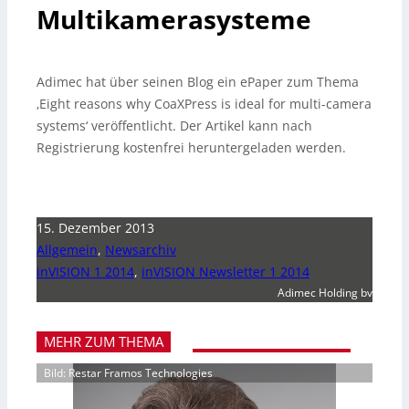
Multikamerasysteme
Adimec hat über seinen Blog ein ePaper zum Thema
‚Eight reasons why CoaXPress is ideal for multi-camera
systems‘ veröffentlicht. Der Artikel kann nach
Registrierung kostenfrei heruntergeladen werden.
15. Dezember 2013
Allgemein
,
Newsarchiv
inVISION 1 2014
,
inVISION Newsletter 1 2014
Adimec Holding bv
MEHR ZUM THEMA
Bild: Restar Framos Technologies