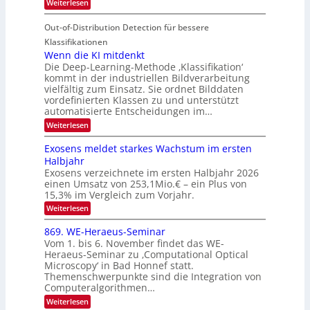
d
:
Weiterlesen
S
r
e
S
M
I
i
e
n
Out-of-Distribution Detection für bessere
a
O
c
n
n
h
Klassifikationen
N
a
e
t
Wenn die KI mitdenkt
T
r
u
Die Deep-Learning-Methode ‚Klassifikation‘
i
e
l
f
kommt in der industriellen Bildverarbeitung
a
S
c
vielfältig zum Einsatz. Sie ordnet Bilddaten
d
n
p
h
vordefinierten Klassen zu und unterstützt
d
e
e
e
T
automatisierte Entscheidungen im…
r
n
c
a
:
Weiterlesen
V
t
W
l
I
e
r
Exosens meldet starkes Wachstum im ersten
k
n
S
a
Halbjahr
s
n
I
Exosens verzeichnete im ersten Halbjahr 2026
d
O
einen Umsatz von 253,1Mio.€ – ein Plus von
i
e
15,3% im Vergleich zum Vorjahr.
N
K
2
:
Weiterlesen
I
E
0
m
x
869. WE-Heraeus-Seminar
i
2
o
t
Vom 1. bis 6. November findet das WE-
s
6
d
Heraeus-Seminar zu ‚Computational Optical
e
e
Microscopy‘ in Bad Honnef statt.
n
n
Themenschwerpunkte sind die Integration von
s
k
m
Computeralgorithmen…
t
e
:
Weiterlesen
l