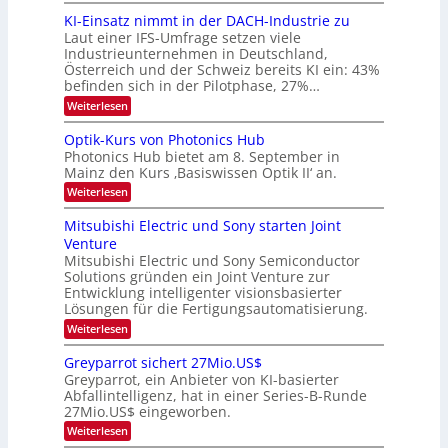
8
d
6
KI-Einsatz nimmt in der DACH-Industrie zu
e
9
t
Laut einer IFS-Umfrage setzen viele
.
s
Industrieunternehmen in Deutschland,
W
t
Österreich und der Schweiz bereits KI ein: 43%
E
a
befinden sich in der Pilotphase, 27%…
-
r
H
k
:
Weiterlesen
e
e
K
r
s
I
Optik-Kurs von Photonics Hub
a
W
-
e
Photonics Hub bietet am 8. September in
a
E
u
Mainz den Kurs ‚Basiswissen Optik II‘ an.
c
i
s
h
n
:
Weiterlesen
-
s
s
O
S
t
a
p
Mitsubishi Electric und Sony starten Joint
e
u
t
t
m
Venture
m
z
i
i
i
n
Mitsubishi Electric und Sony Semiconductor
k
n
m
i
Solutions gründen ein Joint Venture zur
-
a
e
m
K
Entwicklung intelligenter visionsbasierter
r
r
m
u
Lösungen für die Fertigungsautomatisierung.
s
t
r
:
t
Weiterlesen
i
s
M
e
n
v
i
n
d
o
Greyparrot sichert 27Mio.US$
t
H
e
n
Greyparrot, ein Anbieter von KI-basierter
s
a
r
P
Abfallintelligenz, hat in einer Series-B-Runde
u
l
D
h
27Mio.US$ eingeworben.
b
b
A
o
i
j
C
t
:
Weiterlesen
s
a
H
o
G