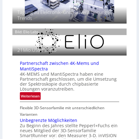
g
‘
r
t
h
T
Tagung zu Elektronik- und Bildverarbeitungs-
P
t
h
Trends
r
2
e
ä
0
r
s
2
Bild: Elio Labs.
m
e
6
o
n
g
z
21Mio.US$ für Elio
r
i
a
n
f
Partnerschaft zwischen 4K-Mems und
E
i
MantiSpectra
M
4K-MEMS und MantiSpectra haben eine
e
E
Partnerschaft geschlossen, um die Umsetzung
i
A
der Spektroskopie durch chipbasierte
n
-
Lösungen voranzutreiben.
L
R
:
Weiterlesen
u
e
P
f
g
Flexible 3D-Sensorfamilie mit unterschiedlichen
a
t
i
r
Varianten
-
o
t
Unbegrenzte Möglichkeiten
u
n
Zu Beginn des Jahres stellte Pepperl+Fuchs ein
n
n
neues Mitglied der 3D-Sensorfamilie
e
d
SmartRunner vor: den Measurer 3-D. inVISION
r
R