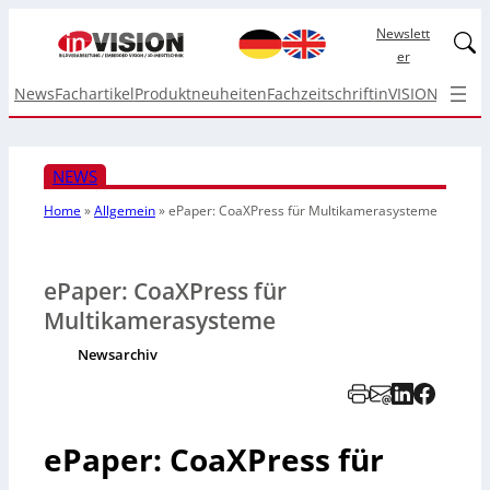
Newslett
Linked
er
News
Fachartikel
Produktneuheiten
Fachzeitschrift
inVISION Top I
NEWS
Home
»
Allgemein
»
ePaper: CoaXPress für Multikamerasysteme
ePaper: CoaXPress für
Multikamerasysteme
Newsarchiv
ePaper: CoaXPress für