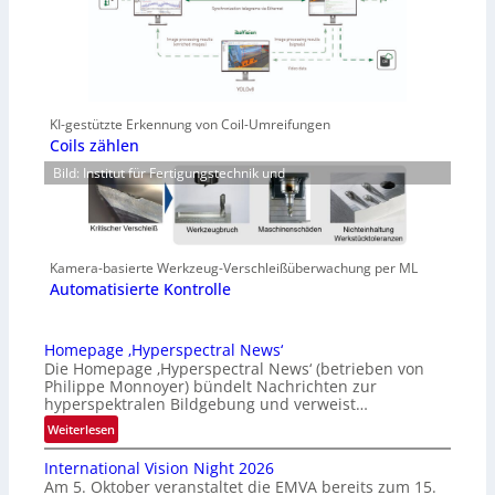
KI-gestützte Erkennung von Coil-Umreifungen
Coils zählen
Bild: Institut für Fertigungstechnik und
Kamera-basierte Werkzeug-Verschleißüberwachung per ML
Automatisierte Kontrolle
Homepage ‚Hyperspectral News‘
Die Homepage ‚Hyperspectral News‘ (betrieben von
Philippe Monnoyer) bündelt Nachrichten zur
hyperspektralen Bildgebung und verweist…
:
Weiterlesen
H
International Vision Night 2026
o
Am 5. Oktober veranstaltet die EMVA bereits zum 15.
m