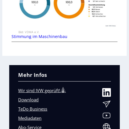
Bild: VDMA e.V.
Stimmung im Maschinenbau
Mehr Infos
Wir sind IVW geprüft!
Download
TeDo Business
Mediadaten
Abo-Service