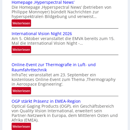
Homepage ‚Hyperspectral News‘
Die Homepage ‚Hyperspectral News‘ (betrieben von
Philippe Monnoyer) bündelt Nachrichten zur
hyperspektralen Bildgebung und verweist…
:
Weiterlesen
H
International Vision Night 2026
o
Am 5. Oktober veranstaltet die EMVA bereits zum 15.
m
Mal die International Vision Night -…
e
:
Weiterlesen
p
I
a
n
g
Online-Event zur Thermografie in Luft- und
t
e
Raumfahrttechnik
e
‚
InfraTec veranstaltet am 23. September ein
r
H
kostenloses Online-Event zum Thema ‚Thermography
n
y
in Aerospace Engineering‘.
a
p
:
Weiterlesen
t
e
O
i
r
OGP stärkt Präsenz in EMEA-Region
n
o
Optical Gaging Products (OGP), ein Geschäftsbereich
s
l
n
von Quality Vision International, erweitert sein
p
i
Partner-Netzwerk in Europa, dem Mittleren Osten und
a
e
n
Afrika (EMEA).
l
c
e
:
Weiterlesen
V
t
-