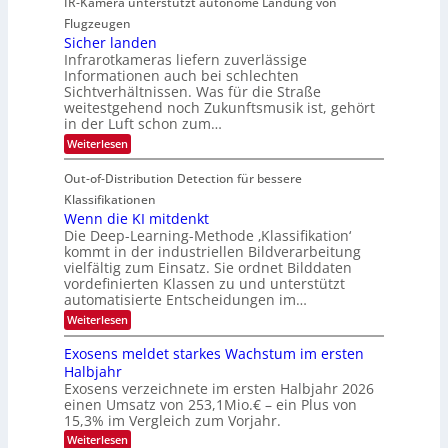
IR-Kamera unterstützt autonome Landung von
u
l
-
d
i
i
Flugzeugen
M
e
d
c
Sicher landen
e
r
Infrarotkameras liefern zuverlässige
e
h
m
i
Informationen auch bei schlechten
d
k
s
n
Sichtverhältnissen. Was für die Straße
T
e
u
weitestgehend noch Zukunftsmusik ist, gehört
V
o
i
in der Luft schon zum…
n
I
u
t
d
:
Weiterlesen
S
r
e
S
M
I
i
e
n
Out-of-Distribution Detection für bessere
a
O
c
n
n
h
Klassifikationen
N
a
e
t
Wenn die KI mitdenkt
T
r
u
Die Deep-Learning-Methode ‚Klassifikation‘
i
e
l
f
kommt in der industriellen Bildverarbeitung
a
S
c
vielfältig zum Einsatz. Sie ordnet Bilddaten
d
n
p
h
vordefinierten Klassen zu und unterstützt
d
e
e
e
T
automatisierte Entscheidungen im…
r
n
c
a
:
Weiterlesen
V
t
W
l
I
e
r
Exosens meldet starkes Wachstum im ersten
k
n
S
a
Halbjahr
s
n
I
Exosens verzeichnete im ersten Halbjahr 2026
d
O
einen Umsatz von 253,1Mio.€ – ein Plus von
i
e
15,3% im Vergleich zum Vorjahr.
N
K
2
:
Weiterlesen
I