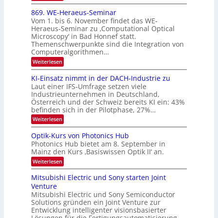
E
0
m
x
869. WE-Heraeus-Seminar
i
2
o
t
Vom 1. bis 6. November findet das WE-
s
6
d
Heraeus-Seminar zu ‚Computational Optical
e
e
Microscopy‘ in Bad Honnef statt.
n
n
Themenschwerpunkte sind die Integration von
s
k
m
Computeralgorithmen…
t
e
:
Weiterlesen
l
8
d
6
KI-Einsatz nimmt in der DACH-Industrie zu
e
9
t
Laut einer IFS-Umfrage setzen viele
.
s
Industrieunternehmen in Deutschland,
W
t
Österreich und der Schweiz bereits KI ein: 43%
E
a
befinden sich in der Pilotphase, 27%…
-
r
H
k
:
Weiterlesen
e
e
K
r
s
I
Optik-Kurs von Photonics Hub
a
W
-
e
Photonics Hub bietet am 8. September in
a
E
u
Mainz den Kurs ‚Basiswissen Optik II‘ an.
c
i
s
h
n
:
Weiterlesen
-
s
s
O
S
t
a
p
Mitsubishi Electric und Sony starten Joint
e
u
t
t
m
Venture
m
z
i
i
i
n
Mitsubishi Electric und Sony Semiconductor
k
n
m
i
Solutions gründen ein Joint Venture zur
-
a
e
m
K
Entwicklung intelligenter visionsbasierter
r
r
m
u
Lösungen für die Fertigungsautomatisierung.