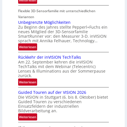
Weiterlesen
u
e
P
f
g
Flexible 3D-Sensorfamilie mit unterschiedlichen
a
t
i
r
Varianten
-
o
t
Unbegrenzte Möglichkeiten
u
n
Zu Beginn des Jahres stellte Pepperl+Fuchs ein
n
n
neues Mitglied der 3D-Sensorfamilie
e
d
SmartRunner vor: den Measurer 3-D. inVISION
r
R
sprach mit Annika Felhauer, Technology…
s
a
:
Weiterlesen
c
u
U
h
m
Rückkehr der inVISION TechTalks
n
a
f
Am 22. September kehren die inVISION
b
f
a
TechTalks mit dem Webinar (Telecentric)
e
t
Lenses & Illuminations aus der Sommerpause
h
g
zurück.
z
r
r
w
:
t
Weiterlesen
e
i
R
t
n
s
Guided Touren auf der VISION 2026
ü
e
z
Die VISION in Stuttgart (6. bis 8. Oktober) bietet
c
c
c
t
Guided Touren zu verschiedenen
h
k
h
Einsatzfeldern der industriellen
e
e
k
n
Bildverarbeitung an.
M
n
e
i
:
ö
Weiterlesen
4
h
k
G
g
K
r