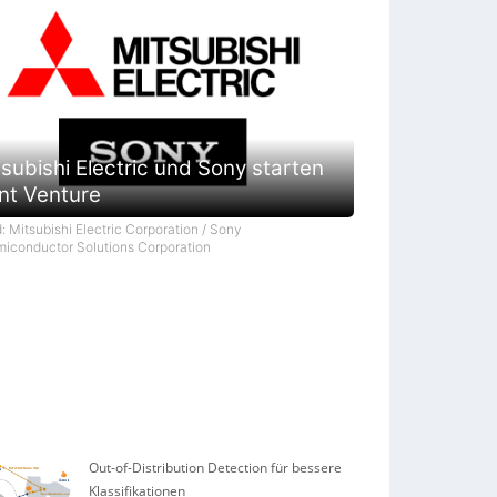
subishi Electric und Sony starten
int Venture
d: Mitsubishi Electric Corporation / Sony
iconductor Solutions Corporation
Out-of-Distribution Detection für bessere
Klassifikationen