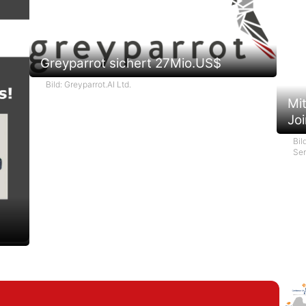
Greyparrot sichert 27Mio.US$
Bild: Greyparrot.AI Ltd.
Mit
Jo
Bil
Sem