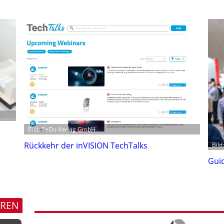
Bild: TeDo Verlag GmbH
Rückkehr der inVISION TechTalks
Bild
Guid
EREN