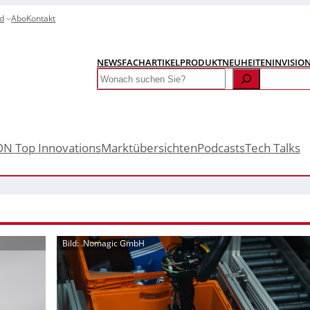
d
Abo
Kontakt
NEWS
FACHARTIKEL
PRODUKTNEUHEITEN
INVISIO
Search
ON Top Innovations
Marktübersichten
Podcasts
Tech Talks
Bild: .Nomagic GmbH