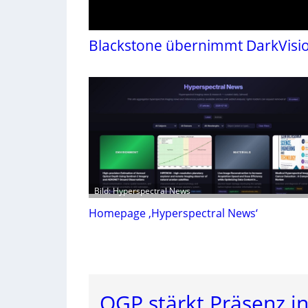
Blackstone übernimmt DarkVisi
Bild: Hyperspectral News
Homepage ‚Hyperspectral News‘
OGP stärkt Präsenz i