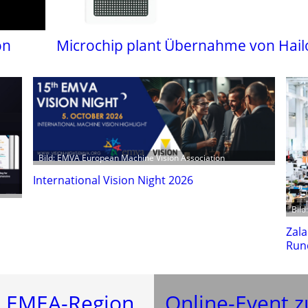
on
Microchip plant Übernahme von Hail
Bild: EMVA European Machine Vision Association
International Vision Night 2026
Bild
Zala
Run
n EMEA-Region
Online-Event z