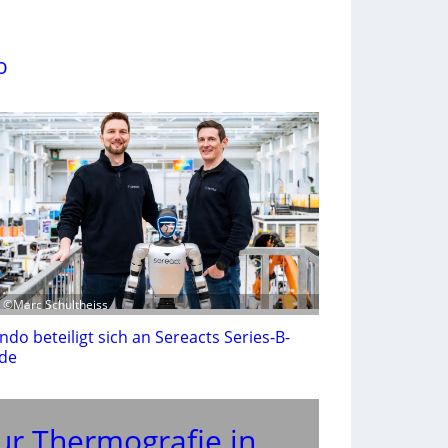
o
: ©Marc Schultheiss
ndo beteiligt sich an Sereacts Series-B-
de
ur Thermografie in