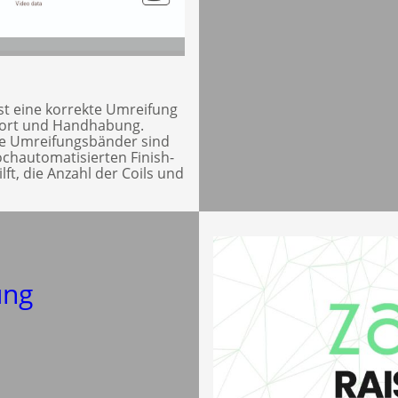
st eine korrekte Umreifung
port und Handhabung.
te Umreifungsbänder sind
ochautomatisierten Finish-
lft, die Anzahl der Coils und
ung