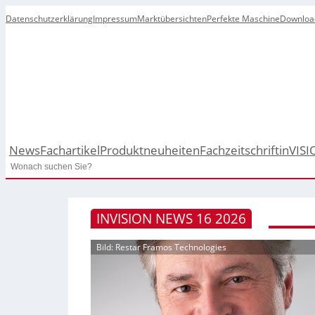
Datenschutzerklärung
Impressum
Marktübersichten
Perfekte Maschine
Downloa
News
Fachartikel
Produktneuheiten
Fachzeitschrift
inVISI
Search
INVISION NEWS 16 2026
Bild: Restar Framos Technologies