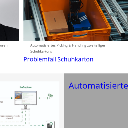
soren
Automatisiertes Picking & Handling zweiteiliger
Schuhkartons
Problemfall Schuhkarton
Automatisierte