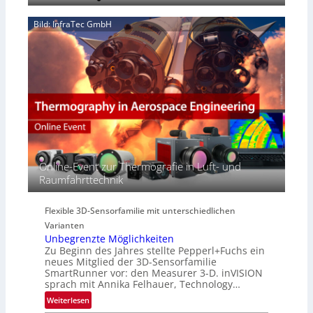
‚
S
6
z
H
e
Bild: InfraTec GmbH
i
y
r
n
p
e
E
e
a
M
r
c
E
s
t
A
p
s
-
e
S
R
c
e
e
t
r
g
r
i
i
Online-Event zur Thermografie in Luft- und
a
e
o
Raumfahrttechnik
l
s
n
N
-
e
B
Flexible 3D-Sensorfamilie mit unterschiedlichen
w
-
Varianten
s
R
Unbegrenzte Möglichkeiten
‘
u
Zu Beginn des Jahres stellte Pepperl+Fuchs ein
n
neues Mitglied der 3D-Sensorfamilie
SmartRunner vor: den Measurer 3-D. inVISION
d
sprach mit Annika Felhauer, Technology…
e
:
Weiterlesen
U