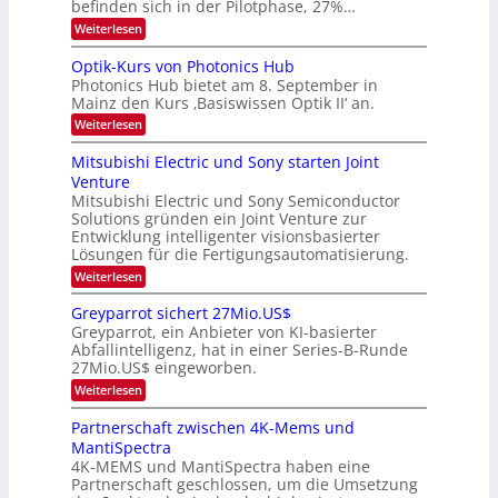
befinden sich in der Pilotphase, 27%…
-
e
r
H
k
r
:
Weiterlesen
e
e
K
a
r
s
I
Optik-Kurs von Photonics Hub
a
r
W
-
e
Photonics Hub bietet am 8. September in
a
E
b
u
Mainz den Kurs ‚Basiswissen Optik II‘ an.
c
i
e
s
h
n
:
Weiterlesen
-
i
s
s
O
S
t
a
t
p
Mitsubishi Electric und Sony starten Joint
e
u
t
t
u
m
Venture
m
z
i
i
n
i
n
Mitsubishi Electric und Sony Semiconductor
k
n
m
i
Solutions gründen ein Joint Venture zur
-
g
a
e
m
K
Entwicklung intelligenter visionsbasierter
s
r
r
m
u
Lösungen für die Fertigungsautomatisierung.
-
s
t
r
:
t
Weiterlesen
i
s
T
M
e
n
v
r
i
n
d
o
Greyparrot sichert 27Mio.US$
t
H
e
e
n
Greyparrot, ein Anbieter von KI-basierter
s
a
r
P
n
Abfallintelligenz, hat in einer Series-B-Runde
u
l
D
h
d
27Mio.US$ eingeworben.
b
b
A
o
i
j
C
s
t
:
Weiterlesen
s
a
H
o
G
h
h
-
n
r
Partnerschaft zwischen 4K-Mems und
i
r
I
i
e
MantiSpectra
E
n
c
y
l
d
4K-MEMS und MantiSpectra haben eine
s
p
e
u
H
Partnerschaft geschlossen, um die Umsetzung
a
c
s
u
r