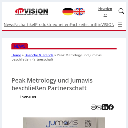
Newslett
Linked
er
News
Fachartikel
Produktneuheiten
Fachzeitschrift
inVISION Top I
NEWS
Home
»
Branche & Trends
»
Peak Metrology und Jumavis
beschließen Partnerschaft
Peak Metrology und Jumavis
beschließen Partnerschaft
inVISION