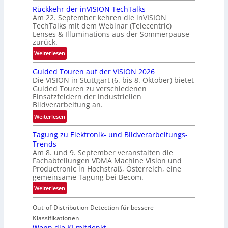
Rückkehr der inVISION TechTalks
n
Am 22. September kehren die inVISION
b
TechTalks mit dem Webinar (Telecentric)
e
Lenses & Illuminations aus der Sommerpause
g
zurück.
r
:
Weiterlesen
e
R
n
Guided Touren auf der VISION 2026
ü
z
Die VISION in Stuttgart (6. bis 8. Oktober) bietet
c
t
Guided Touren zu verschiedenen
k
Einsatzfeldern der industriellen
e
k
Bildverarbeitung an.
M
e
:
ö
Weiterlesen
h
G
g
r
Tagung zu Elektronik- und Bildverarbeitungs-
u
l
d
Trends
i
i
e
Am 8. und 9. September veranstalten die
d
c
r
Fachabteilungen VDMA Machine Vision und
e
h
Productronic in Hochstraß, Österreich, eine
i
d
k
gemeinsame Tagung bei Becom.
n
T
e
:
Weiterlesen
V
o
i
T
I
u
t
Out-of-Distribution Detection für bessere
a
S
r
e
g
I
Klassifikationen
e
n
u
Wenn die KI mitdenkt
O