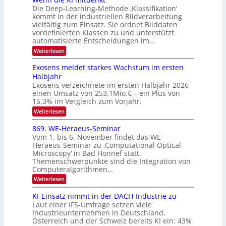
n
Die Deep-Learning-Methode ‚Klassifikation‘
n
N
a
kommt in der industriellen Bildverarbeitung
g
T
u
vielfältig zum Einsatz. Sie ordnet Bilddaten
z
e
vordefinierten Klassen zu und unterstützt
f
u
c
automatisierte Entscheidungen im…
d
E
h
:
Weiterlesen
e
l
T
W
r
e
e
a
Exosens meldet starkes Wachstum im ersten
V
n
k
Halbjahr
l
n
I
Exosens verzeichnete im ersten Halbjahr 2026
t
k
d
S
einen Umsatz von 253,1Mio.€ – ein Plus von
i
r
s
e
I
15,3% im Vergleich zum Vorjahr.
o
K
O
:
Weiterlesen
n
I
E
N
m
i
x
869. WE-Heraeus-Seminar
i
2
o
k
t
Vom 1. bis 6. November findet das WE-
0
s
d
-
Heraeus-Seminar zu ‚Computational Optical
e
2
e
u
Microscopy‘ in Bad Honnef statt.
n
n
6
Themenschwerpunkte sind die Integration von
s
n
k
m
Computeralgorithmen…
t
d
e
:
Weiterlesen
B
l
8
d
i
6
KI-Einsatz nimmt in der DACH-Industrie zu
e
l
9
t
Laut einer IFS-Umfrage setzen viele
.
d
s
Industrieunternehmen in Deutschland,
W
t
v
Österreich und der Schweiz bereits KI ein: 43%
E
a