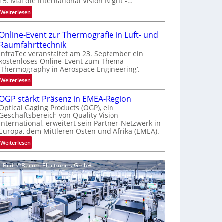
15. Mal die International Vision Night -…
e
:
Weiterlesen
p
I
a
n
g
Online-Event zur Thermografie in Luft- und
t
e
Raumfahrttechnik
e
‚
InfraTec veranstaltet am 23. September ein
r
H
kostenloses Online-Event zum Thema
‚Thermography in Aerospace Engineering‘.
n
y
a
p
:
Weiterlesen
t
e
O
i
OGP stärkt Präsenz in EMEA-Region
r
n
o
Optical Gaging Products (OGP), ein
s
l
Geschäftsbereich von Quality Vision
n
p
i
International, erweitert sein Partner-Netzwerk in
a
e
n
Europa, dem Mittleren Osten und Afrika (EMEA).
l
c
e
:
Weiterlesen
V
t
-
O
i
r
E
G
s
a
v
Bild: ©Becom Electronics GmbH
P
i
l
e
s
o
N
n
t
n
e
t
ä
N
w
z
r
i
s
u
k
g
‘
r