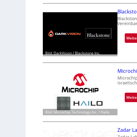
Blackst
Blackston
Vereinba
Weite
Bild: DarkVision / Blackstone Inc.
Microch
Microchi
israelisc
Weite
Bild: Microchip Technology Inc. / Hailo
Zadar La
Zadar La