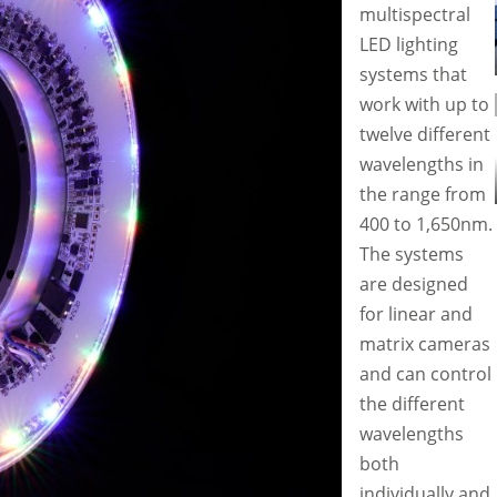
multispectral
LED lighting
systems that
work with up to
twelve different
wavelengths in
the range from
400 to 1,650nm.
The systems
are designed
for linear and
matrix cameras
and can control
the different
wavelengths
both
individually and