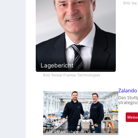
Bild: iba
Lagebericht
Bild: Restar Framos Technologies
Zalando 
Das Stutt
strategis
Weite
Bild: ©Marc Schultheiss