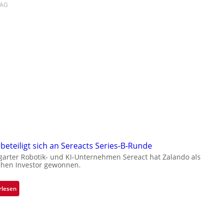
 AG
beteiligt sich an Sereacts Series-B-Runde
garter Robotik- und KI-Unternehmen Sereact hat Zalando als
chen Investor gewonnen.
:
rlesen
Z
a
l