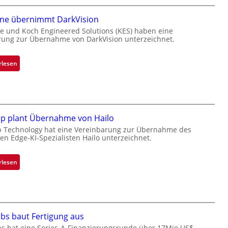
a
one übernimmt DarkVision
n
d
e und Koch Engineered Solutions (KES) haben eine
rung zur Übernahme von DarkVision unterzeichnet.
o
b
e
:
rlesen
t
B
e
l
i
a
l
c
i
k
ip plant Übernahme von Hailo
g
s
p Technology hat eine Vereinbarung zur Übernahme des
t
hen Edge-KI-Spezialisten Hailo unterzeichnet.
t
s
o
i
n
:
rlesen
c
e
M
h
ü
i
a
b
c
n
e
r
S
r
bs baut Fertigung aus
o
e
n
c
bs hat eine Series-A-Finanzierungsrunde über 17Mio.US$