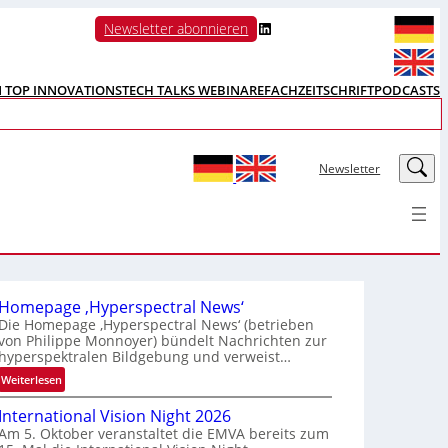
LinkedIn
Newsletter abonnieren
N TOP INNOVATIONS
TECH TALKS WEBINARE
FACHZEITSCHRIFT
PODCASTS
LinkedIn
Newsletter
Homepage ‚Hyperspectral News‘
Die Homepage ‚Hyperspectral News‘ (betrieben
von Philippe Monnoyer) bündelt Nachrichten zur
hyperspektralen Bildgebung und verweist…
:
Weiterlesen
H
International Vision Night 2026
o
Am 5. Oktober veranstaltet die EMVA bereits zum
m