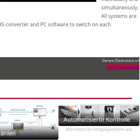
simultaneously.
All systems are
5 converter and PC software to switch on each
Genesi Elettronica srl
Zur Firmenwebsite
Automatisierte Kontrolle
Bild: Institut für Fertigungstechnik und
zählen