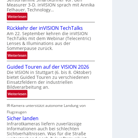
r
a
Measurer 3-D. inVISION sprach mit Annika
s
u
Felhauer, Technology…
c
m
:
Weiterlesen
h
f
U
a
a
Rückkehr der inVISION TechTalks
n
f
h
Am 22. September kehren die inVISION
b
t
r
TechTalks mit dem Webinar (Telecentric)
e
z
Lenses & Illuminations aus der
t
g
w
Sommerpause zurück.
t
r
i
e
:
Weiterlesen
e
s
c
R
n
c
Guided Touren auf der VISION 2026
h
ü
z
h
Die VISION in Stuttgart (6. bis 8. Oktober)
n
c
t
bietet Guided Touren zu verschiedenen
e
i
k
e
Einsatzfeldern der industriellen
n
k
k
Bildverarbeitung an.
M
4
e
ö
:
Weiterlesen
K
h
g
G
-
r
l
IR-Kamera unterstützt autonome Landung von
u
M
d
i
i
Flugzeugen
e
e
c
d
Sicher landen
m
r
h
e
Infrarotkameras liefern zuverlässige
s
i
k
Informationen auch bei schlechten
d
u
n
Sichtverhältnissen. Was für die Straße
e
T
n
V