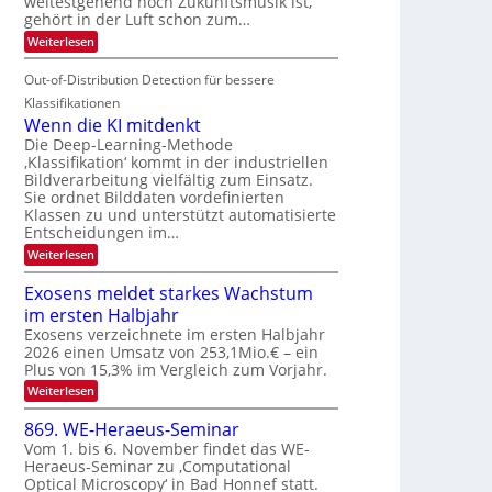
weitestgehend noch Zukunftsmusik ist,
i
o
d
I
gehört in der Luft schon zum…
t
u
M
S
:
Weiterlesen
e
r
a
S
I
n
i
e
n
Out-of-Distribution Detection für bessere
O
c
n
t
N
h
Klassifikationen
a
i
e
T
Wenn die KI mitdenkt
r
u
S
e
Die Deep-Learning-Methode
l
f
p
‚Klassifikation‘ kommt in der industriellen
a
c
d
Bildverarbeitung vielfältig zum Einsatz.
n
e
h
d
Sie ordnet Bilddaten vordefinierten
e
c
T
e
Klassen zu und unterstützt automatisierte
r
t
n
a
Entscheidungen im…
V
r
l
:
Weiterlesen
I
a
k
W
S
e
s
Exosens meldet starkes Wachstum
n
I
im ersten Halbjahr
n
O
d
Exosens verzeichnete im ersten Halbjahr
N
i
2026 einen Umsatz von 253,1Mio.€ – ein
e
2
Plus von 15,3% im Vergleich zum Vorjahr.
K
0
:
Weiterlesen
I
2
E
m
x
i
869. WE-Heraeus-Seminar
6
o
t
Vom 1. bis 6. November findet das WE-
s
d
Heraeus-Seminar zu ‚Computational
e
e
Optical Microscopy‘ in Bad Honnef statt.
n
n