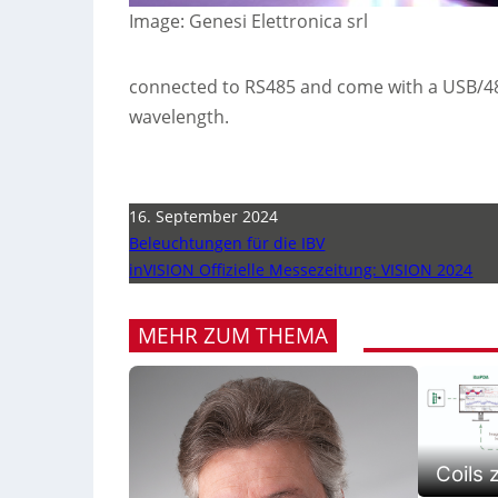
Image: Genesi Elettronica srl
connected to RS485 and come with a USB/48
wavelength.
16. September 2024
Beleuchtungen für die IBV
inVISION Offizielle Messezeitung: VISION 2024
MEHR ZUM THEMA
Coils 