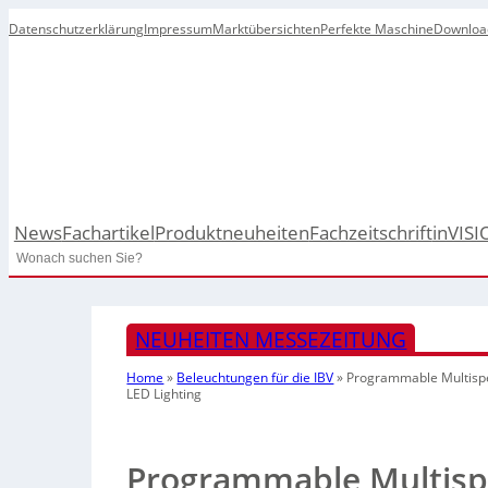
Datenschutzerklärung
Impressum
Marktübersichten
Perfekte Maschine
Downloa
News
Fachartikel
Produktneuheiten
Fachzeitschrift
inVISI
Search
NEUHEITEN MESSEZEITUNG
Home
»
Beleuchtungen für die IBV
»
Programmable Multispe
LED Lighting
Programmable Multispe