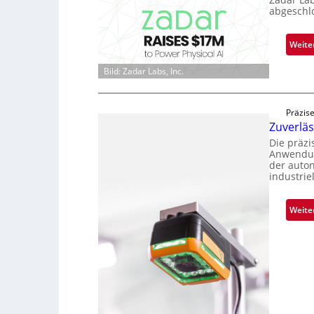
abgeschl
Weite
Bild: Zadar Labs, Inc.
Präzise
Zuverlä
Die präz
Anwendun
der auto
industrie
Weite