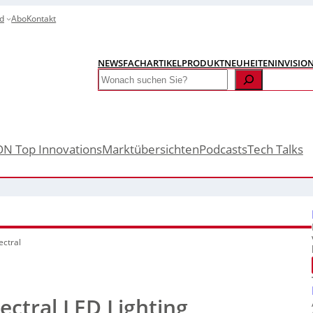
d
Abo
Kontakt
NEWS
FACHARTIKEL
PRODUKTNEUHEITEN
INVISIO
Search
ON Top Innovations
Marktübersichten
Podcasts
Tech Talks
ctral
ctral LED Lighting