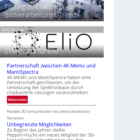
t
h
Tagung zu Elektronik- und
T
P
t
h
Bildverarbeitungs-Trends
r
2
e
ä
0
r
s
2
m
Bild: Elio Labs.
e
6
o
n
g
z
r
21Mio.US$ für Elio
i
a
n
f
E
i
Partnerschaft zwischen 4K-Mems und
M
e
MantiSpectra
E
i
4K-MEMS und MantiSpectra haben eine
A
Partnerschaft geschlossen, um die
n
-
Umsetzung der Spektroskopie durch
L
chipbasierte Lösungen voranzutreiben.
R
u
e
:
Weiterlesen
f
g
P
t
i
Flexible 3D-Sensorfamilie mit unterschiedlichen
a
-
o
r
Varianten
u
n
t
Unbegrenzte Möglichkeiten
n
n
Zu Beginn des Jahres stellte
d
Pepperl+Fuchs ein neues Mitglied der 3D-
e
R
Sensorfamilie SmartRunner vor: den