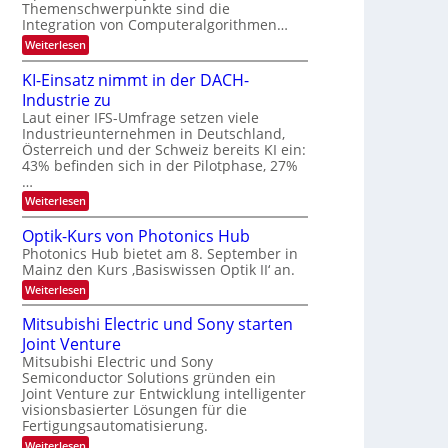
s
k
Themenschwerpunkte sind die
m
t
Integration von Computeralgorithmen…
e
:
Weiterlesen
l
8
d
6
e
KI-Einsatz nimmt in der DACH-
9
t
Industrie zu
.
s
W
Laut einer IFS-Umfrage setzen viele
t
E
a
Industrieunternehmen in Deutschland,
-
r
Österreich und der Schweiz bereits KI ein:
H
k
43% befinden sich in der Pilotphase, 27%
e
e
…
r
s
a
:
Weiterlesen
W
e
K
a
u
I
c
Optik-Kurs von Photonics Hub
s
-
h
Photonics Hub bietet am 8. September in
-
E
s
S
Mainz den Kurs ‚Basiswissen Optik II‘ an.
i
t
e
n
u
:
Weiterlesen
m
s
m
O
i
a
i
p
Mitsubishi Electric und Sony starten
n
t
m
t
a
z
Joint Venture
e
i
r
n
r
k
Mitsubishi Electric und Sony
i
s
-
Semiconductor Solutions gründen ein
m
t
K
Joint Venture zur Entwicklung intelligenter
m
e
u
visionsbasierter Lösungen für die
t
n
r
i
Fertigungsautomatisierung.
H
s
n
a
v
:
Weiterlesen