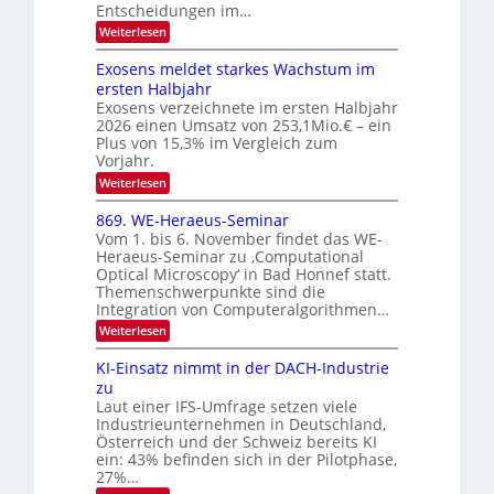
r
Entscheidungen im…
l
a
V
e
:
Weiterlesen
l
I
W
k
k
e
S
Exosens meldet starkes Wachstum im
t
s
n
I
ersten Halbjahr
r
n
Exosens verzeichnete im ersten Halbjahr
O
d
o
2026 einen Umsatz von 253,1Mio.€ – ein
i
N
n
e
Plus von 15,3% im Vergleich zum
2
K
i
Vorjahr.
I
0
k
:
Weiterlesen
m
2
E
-
i
6
x
t
869. WE-Heraeus-Seminar
u
o
d
Vom 1. bis 6. November findet das WE-
n
s
e
Heraeus-Seminar zu ‚Computational
e
d
n
Optical Microscopy‘ in Bad Honnef statt.
n
k
B
Themenschwerpunkte sind die
s
t
i
m
Integration von Computeralgorithmen…
e
l
:
Weiterlesen
l
d
8
d
6
v
KI-Einsatz nimmt in der DACH-Industrie
e
9
t
zu
e
.
s
Laut einer IFS-Umfrage setzen viele
r
W
t
Industrieunternehmen in Deutschland,
E
a
a
-
Österreich und der Schweiz bereits KI
r
r
H
ein: 43% befinden sich in der Pilotphase,
k
e
b
e
27%…
r
s
e