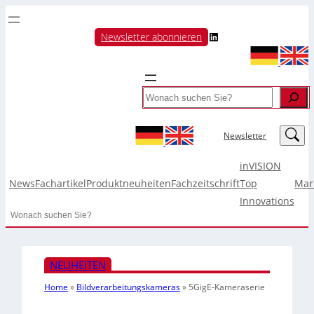
LinkedIn
Newsletter abonnieren
Search
LinkedIn
Newsletter
inVISION
News
Fachartikel
Produktneuheiten
Fachzeitschrift
Top
Mar
Innovations
Search
NEUHEITEN
Home
»
Bildverarbeitungskameras
»
5GigE-Kameraserie