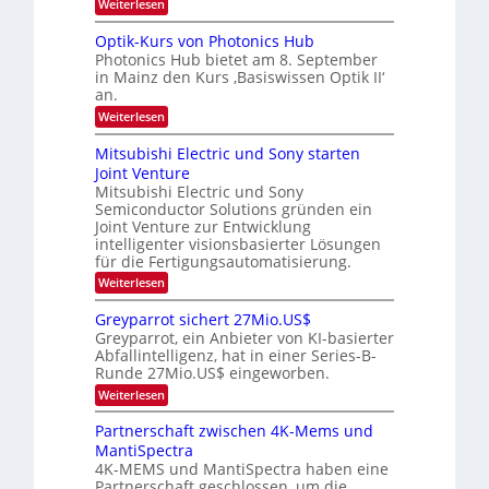
:
Weiterlesen
a
W
i
K
e
a
I
u
t
Optik-Kurs von Photonics Hub
c
-
s
h
Photonics Hub bietet am 8. September
u
E
-
s
in Mainz den Kurs ‚Basiswissen Optik II‘
n
i
S
t
an.
n
e
g
u
s
m
:
Weiterlesen
m
s
a
i
O
i
t
-
n
p
m
Mitsubishi Electric und Sony starten
z
a
t
T
e
Joint Venture
n
r
i
r
r
i
Mitsubishi Electric und Sony
k
s
m
e
Semiconductor Solutions gründen ein
-
t
m
K
Joint Venture zur Entwicklung
n
e
t
u
n
intelligenter visionsbasierter Lösungen
d
i
r
H
für die Fertigungsautomatisierung.
n
s
s
a
d
:
Weiterlesen
v
l
e
M
o
b
r
i
n
j
Greyparrot sichert 27Mio.US$
D
t
P
a
Greyparrot, ein Anbieter von KI-basierter
A
s
h
h
Abfallintelligenz, hat in einer Series-B-
C
u
o
r
H
Runde 27Mio.US$ eingeworben.
b
t
-
i
o
:
Weiterlesen
I
s
n
G
n
h
i
r
Partnerschaft zwischen 4K-Mems und
d
i
c
e
u
MantiSpectra
E
s
y
s
l
H
4K-MEMS und MantiSpectra haben eine
p
t
e
u
Partnerschaft geschlossen, um die
a