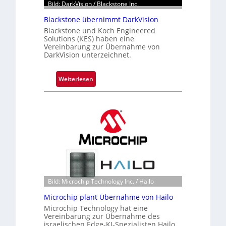
Bild: DarkVision / Blackstone Inc.
Blackstone übernimmt DarkVision
Blackstone und Koch Engineered
Solutions (KES) haben eine
Vereinbarung zur Übernahme von
DarkVision unterzeichnet.
:
Weiterlesen
B
l
a
c
k
s
t
o
n
Bild: Microchip Technology Inc. / Hailo
e
ü
Microchip plant Übernahme von Hailo
b
Microchip Technology hat eine
Vereinbarung zur Übernahme des
e
israelischen Edge-KI-Spezialisten Hailo