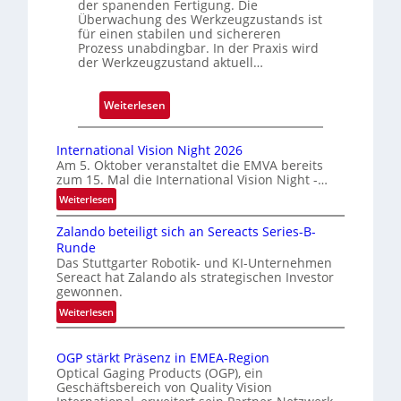
der spanenden Fertigung. Die
e
Überwachung des Werkzeugzustands ist
D
für einen stabilen und sichereren
r
Prozess unabdingbar. In der Praxis wird
der Werkzeugzustand aktuell…
u
c
k
:
Weiterlesen
m
A
a
u
International Vision Night 2026
r
t
Am 5. Oktober veranstaltet die EMVA bereits
k
zum 15. Mal die International Vision Night -…
o
e
m
:
Weiterlesen
n
I
a
Zalando beteiligt sich an Sereacts Series-B-
e
n
t
Runde
t
r
i
Das Stuttgarter Robotik- und KI-Unternehmen
e
k
s
Sereact hat Zalando als strategischen Investor
r
e
gewonnen.
i
n
n
e
:
Weiterlesen
a
n
Z
r
t
a
u
t
i
OGP stärkt Präsenz in EMEA-Region
l
n
e
o
Optical Gaging Products (OGP), ein
a
g
K
n
Geschäftsbereich von Quality Vision
n