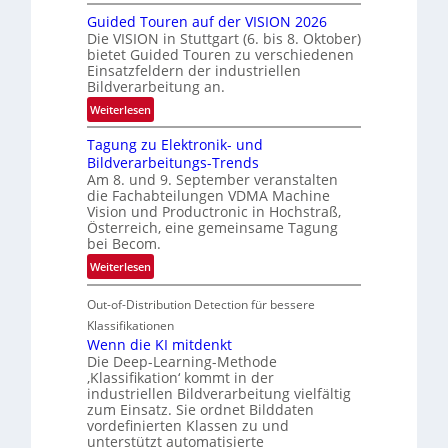
R
n
Guided Touren auf der VISION 2026
ü
z
Die VISION in Stuttgart (6. bis 8. Oktober)
c
t
bietet Guided Touren zu verschiedenen
k
Einsatzfeldern der industriellen
e
k
Bildverarbeitung an.
M
e
:
ö
Weiterlesen
h
G
g
r
Tagung zu Elektronik- und
u
l
d
Bildverarbeitungs-Trends
i
i
e
Am 8. und 9. September veranstalten
d
c
r
die Fachabteilungen VDMA Machine
e
h
Vision und Productronic in Hochstraß,
i
d
k
Österreich, eine gemeinsame Tagung
n
T
e
bei Becom.
V
o
i
:
Weiterlesen
I
u
t
T
S
r
e
Out-of-Distribution Detection für bessere
a
I
e
n
g
Klassifikationen
O
n
u
Wenn die KI mitdenkt
N
a
Die Deep-Learning-Methode
n
T
u
‚Klassifikation‘ kommt in der
g
e
industriellen Bildverarbeitung vielfältig
f
z
c
zum Einsatz. Sie ordnet Bilddaten
d
u
h
vordefinierten Klassen zu und
e
E
unterstützt automatisierte
T