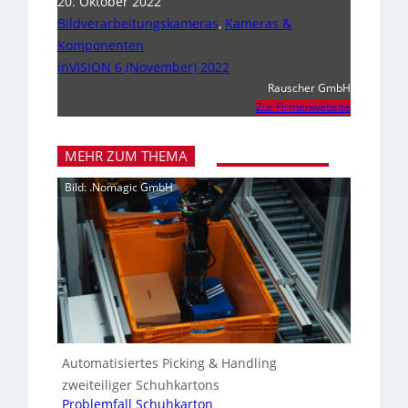
20. Oktober 2022
Bildverarbeitungskameras
,
Kameras &
Komponenten
inVISION 6 (November) 2022
Rauscher GmbH
Zur Firmenwebsite
MEHR ZUM THEMA
Bild: .Nomagic GmbH
Automatisiertes Picking & Handling
zweiteiliger Schuhkartons
Problemfall Schuhkarton