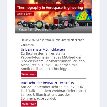
t
E
r
s
A
s
S
-
p
e
R
e
r
e
c
i
g
Online-Event zur Thermografie in Luft- und
t
e
i
Raumfahrttechnik
r
s
o
a
-
n
l
Flexible 3D-Sensorfamilie mit unterschiedlichen
B
N
Varianten
-
e
Unbegrenzte Möglichkeiten
R
w
Zu Beginn des Jahres stellte
u
Pepperl+Fuchs ein neues Mitglied der
s
n
3D-Sensorfamilie SmartRunner vor: den
‘
d
Measurer 3-D. inVISION sprach mit
Annika Felhauer, Technology…
e
:
Weiterlesen
U
Rückkehr der inVISION TechTalks
n
Am 22. September kehren die inVISION
b
TechTalks mit dem Webinar (Telecentric)
e
Lenses & Illuminations aus der
g
Sommerpause zurück.
r
:
Weiterlesen
e