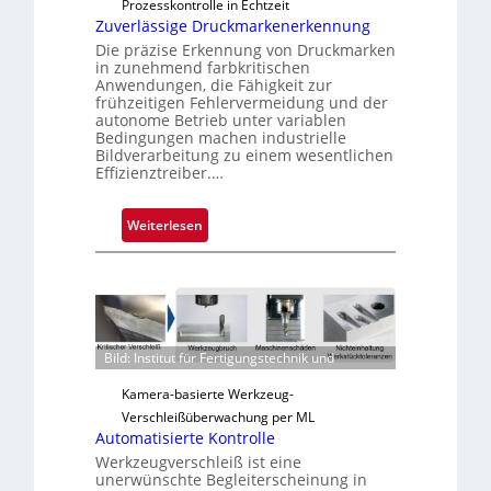
Prozesskontrolle in Echtzeit
s
Zuverlässige Druckmarkenerkennung
Die präzise Erkennung von Druckmarken
in zunehmend farbkritischen
Anwendungen, die Fähigkeit zur
frühzeitigen Fehlervermeidung und der
autonome Betrieb unter variablen
Bedingungen machen industrielle
Bildverarbeitung zu einem wesentlichen
Effizienztreiber.…
:
Weiterlesen
Z
u
v
e
r
Bild: Institut für Fertigungstechnik und
l
ä
Kamera-basierte Werkzeug-
s
Verschleißüberwachung per ML
s
Automatisierte Kontrolle
i
Werkzeugverschleiß ist eine
g
unerwünschte Begleiterscheinung in