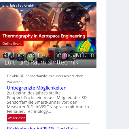
e
n
n
Bild: InfraTec GmbH
‚
S
z
H
e
i
y
r
n
p
e
E
e
a
M
r
c
E
s
t
A
p
s
-
e
Online-Event zur Thermografie in
S
R
c
e
e
Luft- und Raumfahrttechnik
t
r
g
r
i
i
a
e
o
Flexible 3D-Sensorfamilie mit unterschiedlichen
l
s
n
Varianten
N
-
Unbegrenzte Möglichkeiten
e
B
Zu Beginn des Jahres stellte
w
-
Pepperl+Fuchs ein neues Mitglied der 3D-
s
Sensorfamilie SmartRunner vor: den
R
‘
Measurer 3-D. inVISION sprach mit Annika
u
Felhauer, Technology…
n
:
Weiterlesen
d
U
e
Rückkehr der inVISION TechTalks
n