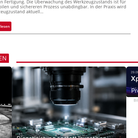
 Fertigung. Die Überwachung des Werkzeugzustands ist für
k
bilen und sichereren Prozess unabdingbar. In der Praxis wird
zeugzustand aktuell…
m
a
r
:
rlesen
k
A
e
u
n
t
e
o
EN
r
m
k
a
e
t
n
i
n
s
u
Pr
i
n
e
Bi
g
r
t
e
K
o
n