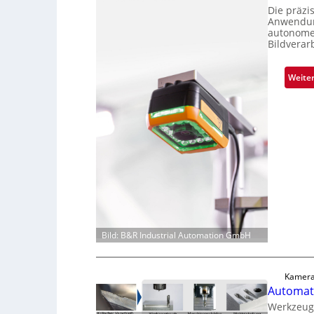
Die präzi
Anwendung
autonome 
Bildverar
Weite
Bild: B&R Industrial Automation GmbH
Kamera
Automati
Werkzeugv