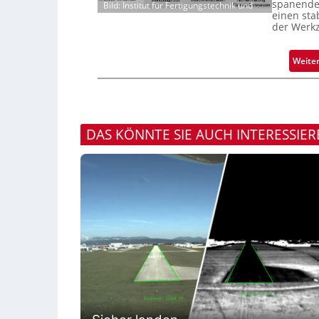
spanenden
Bild: Institut für Fertigungstechnik und
einen sta
der Werk
Weite
DAS KÖNNTE SIE AUCH INTERESSIER