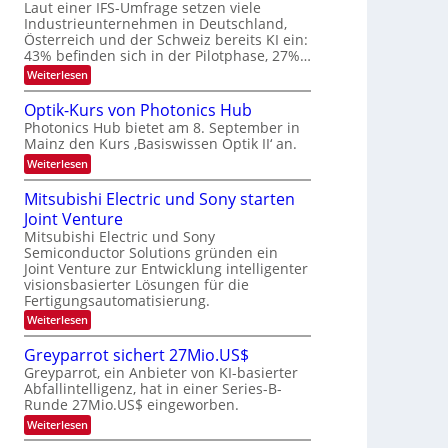
W
Laut einer IFS-Umfrage setzen viele
t
e
E
a
Industrieunternehmen in Deutschland,
r
-
r
Österreich und der Schweiz bereits KI ein:
H
a
k
43% befinden sich in der Pilotphase, 27%…
e
e
r
r
:
Weiterlesen
s
b
a
K
W
e
I
e
a
Optik-Kurs von Photonics Hub
u
-
c
i
Photonics Hub bietet am 8. September in
s
E
h
t
Mainz den Kurs ‚Basiswissen Optik II‘ an.
-
i
s
S
n
u
t
:
Weiterlesen
e
s
u
O
n
m
a
m
p
Mitsubishi Electric und Sony starten
g
i
t
i
t
n
z
Joint Venture
m
s
i
a
n
e
k
Mitsubishi Electric und Sony
-
r
i
r
-
Semiconductor Solutions gründen ein
T
m
s
K
Joint Venture zur Entwicklung intelligenter
m
t
u
r
visionsbasierter Lösungen für die
t
e
r
e
i
Fertigungsautomatisierung.
n
s
n
n
H
v
:
Weiterlesen
d
a
o
d
M
e
l
n
i
s
Greyparrot sichert 27Mio.US$
r
b
P
t
D
Greyparrot, ein Anbieter von KI-basierter
j
h
s
A
a
o
Abfallintelligenz, hat in einer Series-B-
u
C
h
t
Runde 27Mio.US$ eingeworben.
b
H
r
o
i
:
-
Weiterlesen
n
s
G
I
i
h