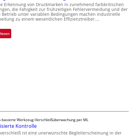
i
se Erkennung von Druckmarken in zunehmend farbkritischen
b
a
en, die Fähigkeit zur frühzeitigen Fehlervermeidung und der
s
e
b
Betrieb unter variablen Bedingungen machen industrielle
i
r
beitung zu einem wesentlichen Effizienztreiber.…
s
o
n
b
n
a
a
:
rlesen
h
u
Z
m
t
u
e
F
v
v
e
e
o
r
r
n
t
l
H
i
ä
a
g
s
i
u
s
l
n
i
o
g
g
a
e
u
D
-basierte Werkzeug-Verschleißüberwachung per ML
s
r
sierte Kontrolle
u
erschleiß ist eine unerwünschte Begleiterscheinung in der
c