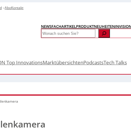
d
Abo
Kontakt
NEWS
FACHARTIKEL
PRODUKTNEUHEITEN
INVISIO
Search
ON Top Innovations
Marktübersichten
Podcasts
Tech Talks
eilenkamera
eilenkamera