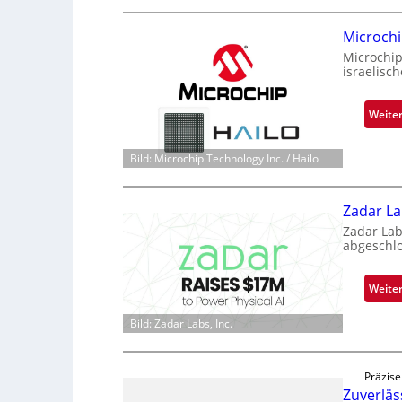
Microchi
Microchip
israelisc
Weite
Bild: Microchip Technology Inc. / Hailo
Zadar La
Zadar Lab
abgeschl
Weite
Bild: Zadar Labs, Inc.
Präzise
Zuverlä