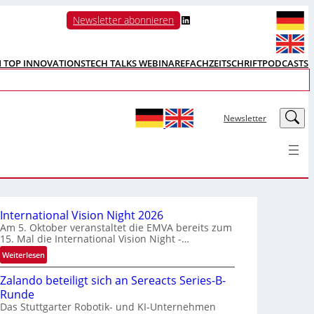
LinkedIn
Newsletter abonnieren
N TOP INNOVATIONS
TECH TALKS WEBINARE
FACHZEITSCHRIFT
PODCASTS
LinkedIn
Newsletter
International Vision Night 2026
Am 5. Oktober veranstaltet die EMVA bereits zum
15. Mal die International Vision Night -…
:
Weiterlesen
I
Zalando beteiligt sich an Sereacts Series-B-
n
Runde
t
Das Stuttgarter Robotik- und KI-Unternehmen
e