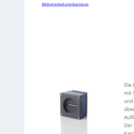
Bildverarbeitungskameras
Die 
mit 
und 
über
Aufl
Der 
Kanä