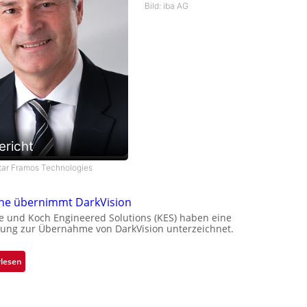
Bild: iba AG
ericht
star Framos Technologies
one übernimmt DarkVision
e und Koch Engineered Solutions (KES) haben eine
ung zur Übernahme von DarkVision unterzeichnet.
:
rlesen
B
l
a