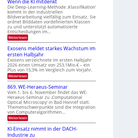
u
Wenn die KI mitdenkt
a
T
n
Die Deep-Learning-Methode ‚Klassifikation‘
u
kommt in der industriellen
e
g
f
Bildverarbeitung vielfältig zum Einsatz. Sie
c
z
d
ordnet Bilddaten vordefinierten Klassen
h
u
zu und unterstützt automatisierte
e
T
E
Entscheidungen im…
r
a
l
:
Weiterlesen
V
l
e
W
I
e
k
k
Exosens meldet starkes Wachstum im
S
n
s
t
ersten Halbjahr
n
I
r
d
Exosens verzeichnete im ersten Halbjahr
O
i
2026 einen Umsatz von 253,1Mio.€ – ein
o
e
N
Plus von 15,3% im Vergleich zum Vorjahr.
n
K
2
:
Weiterlesen
I
i
0
E
m
k
x
i
2
869. WE-Heraeus-Seminar
-
o
t
6
Vom 1. bis 6. November findet das WE-
s
d
u
Heraeus-Seminar zu ‚Computational
e
e
n
Optical Microscopy‘ in Bad Honnef statt.
n
n
d
s
k
Themenschwerpunkte sind die Integration
m
t
von Computeralgorithmen…
B
e
i
:
Weiterlesen
l
8
d
l
6
e
KI-Einsatz nimmt in der DACH-
d
9
t
Industrie zu
v
.
s