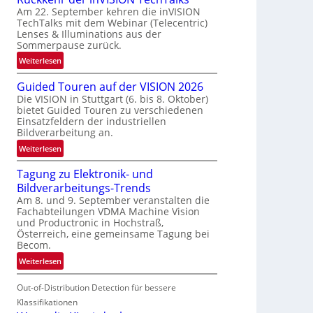
Am 22. September kehren die inVISION
b
TechTalks mit dem Webinar (Telecentric)
e
Lenses & Illuminations aus der
g
Sommerpause zurück.
r
:
Weiterlesen
e
R
n
Guided Touren auf der VISION 2026
ü
z
Die VISION in Stuttgart (6. bis 8. Oktober)
c
t
bietet Guided Touren zu verschiedenen
k
e
Einsatzfeldern der industriellen
k
Bildverarbeitung an.
M
e
ö
:
Weiterlesen
h
g
G
r
l
Tagung zu Elektronik- und
u
d
i
Bildverarbeitungs-Trends
i
e
c
Am 8. und 9. September veranstalten die
d
r
Fachabteilungen VDMA Machine Vision
h
e
i
und Productronic in Hochstraß,
k
d
n
Österreich, eine gemeinsame Tagung bei
e
T
Becom.
V
i
o
I
:
Weiterlesen
t
u
S
T
e
r
I
Out-of-Distribution Detection für bessere
a
n
e
O
g
Klassifikationen
n
N