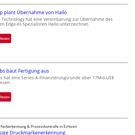
c
k
p plant Übernahme von Hailo
s
 Technology hat eine Vereinbarung zur Übernahme des
hen Edge-KI-Spezialisten Hailo unterzeichnet.
t
o
n
:
rlesen
e
M
ü
i
b
c
e
r
r
o
bs baut Fertigung aus
n
c
s hat eine Series-A-Finanzierungsrunde über 17Mio.US$
i
ossen.
h
m
i
m
p
:
rlesen
t
p
Z
D
l
a
a
a
d
r
n
a
k
 Farberkennung & Prozesskontrolle in Echtzeit
t
r
V
ssige Druckmarkenerkennung
Ü
L