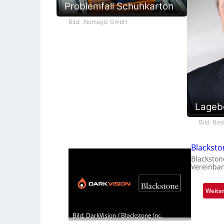
Problemfall Schuhkarton
Bild: .Nomagic GmbH
Lageb
Bild: Re
Blackst
Blackston
Vereinbar
Weite
Bild: DarkVision / Blackstone Inc.