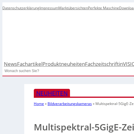
Datenschutzerklärung
Impressum
Marktübersichten
Perfekte Maschine
Downloa
News
Fachartikel
Produktneuheiten
Fachzeitschrift
inVISI
Search
NEUHEITEN
Home
»
Bildverarbeitungskameras
»
Multispektral-5GigE-Z
Multispektral-5GigE-Z