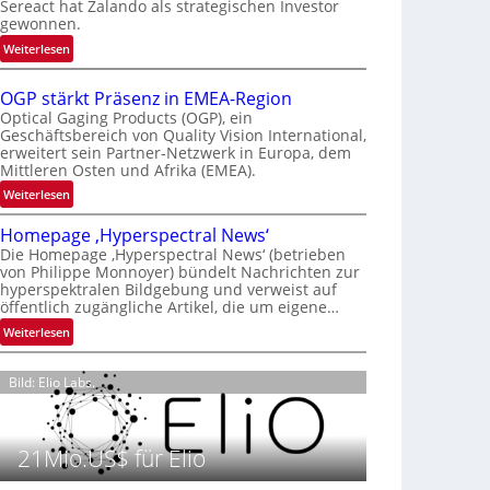
Sereact hat Zalando als strategischen Investor
r
gewonnen.
n
:
Weiterlesen
a
Z
t
a
i
OGP stärkt Präsenz in EMEA-Region
l
o
Optical Gaging Products (OGP), ein
a
Geschäftsbereich von Quality Vision International,
n
erweitert sein Partner-Netzwerk in Europa, dem
n
a
Mittleren Osten und Afrika (EMEA).
d
l
o
:
Weiterlesen
V
b
O
i
Homepage ‚Hyperspectral News‘
e
G
s
Die Homepage ‚Hyperspectral News‘ (betrieben
t
P
i
von Philippe Monnoyer) bündelt Nachrichten zur
e
s
o
hyperspektralen Bildgebung und verweist auf
i
t
n
öffentlich zugängliche Artikel, die um eigene…
l
ä
N
:
Weiterlesen
i
r
i
H
g
k
g
o
t
t
Bild: Elio Labs.
h
m
s
P
t
e
i
r
2
p
c
ä
0
21Mio.US$ für Elio
a
h
s
2
g
a
e
6