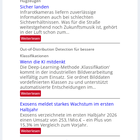
Flugzeugen
M
e
d
c
Sicher landen
e
r
Infrarotkameras liefern zuverlässige
e
h
m
i
Informationen auch bei schlechten
d
k
s
n
Sichtverhältnissen. Was für die Straße
T
e
u
weitestgehend noch Zukunftsmusik ist, gehört
V
o
i
in der Luft schon zum…
n
I
u
t
d
:
Weiterlesen
S
r
e
S
M
I
i
e
n
Out-of-Distribution Detection für bessere
a
O
c
n
n
h
Klassifikationen
N
a
e
t
Wenn die KI mitdenkt
T
r
u
Die Deep-Learning-Methode ‚Klassifikation‘
i
e
l
f
kommt in der industriellen Bildverarbeitung
a
S
c
vielfältig zum Einsatz. Sie ordnet Bilddaten
d
n
p
h
vordefinierten Klassen zu und unterstützt
d
e
e
e
T
automatisierte Entscheidungen im…
r
n
c
a
:
Weiterlesen
V
t
W
l
I
e
r
Exosens meldet starkes Wachstum im ersten
k
n
S
a
Halbjahr
s
n
I
Exosens verzeichnete im ersten Halbjahr 2026
d
O
einen Umsatz von 253,1Mio.€ – ein Plus von
i
e
15,3% im Vergleich zum Vorjahr.
N
K
2
:
Weiterlesen
I
E
0
m
x