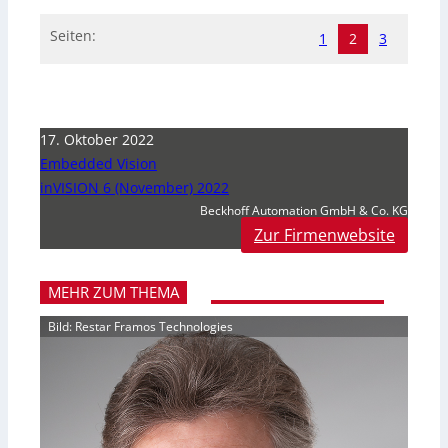
Seiten:
1
2
3
17. Oktober 2022
Embedded Vision
inVISION 6 (November) 2022
Beckhoff Automation GmbH & Co. KG
Zur Firmenwebsite
MEHR ZUM THEMA
Bild: Restar Framos Technologies