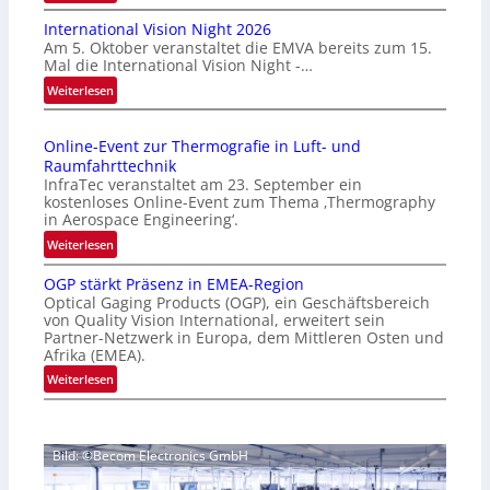
H
International Vision Night 2026
o
Am 5. Oktober veranstaltet die EMVA bereits zum 15.
m
Mal die International Vision Night -…
e
:
Weiterlesen
p
I
a
n
g
Online-Event zur Thermografie in Luft- und
t
e
Raumfahrttechnik
e
‚
InfraTec veranstaltet am 23. September ein
r
H
kostenloses Online-Event zum Thema ‚Thermography
n
y
in Aerospace Engineering‘.
a
p
:
Weiterlesen
t
e
O
i
r
OGP stärkt Präsenz in EMEA-Region
n
o
Optical Gaging Products (OGP), ein Geschäftsbereich
s
l
n
von Quality Vision International, erweitert sein
p
i
Partner-Netzwerk in Europa, dem Mittleren Osten und
a
e
n
Afrika (EMEA).
l
c
e
:
Weiterlesen
V
t
-
O
i
r
E
G
s
a
v
P
i
l
e
Bild: ©Becom Electronics GmbH
s
o
N
n
t
n
e