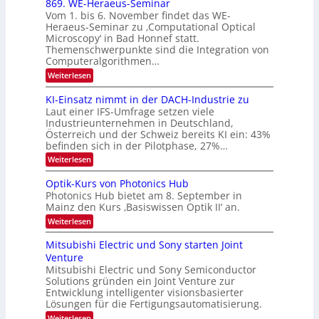
869. WE-Heraeus-Seminar
i
2
o
t
Vom 1. bis 6. November findet das WE-
s
6
d
Heraeus-Seminar zu ‚Computational Optical
e
e
Microscopy‘ in Bad Honnef statt.
n
n
Themenschwerpunkte sind die Integration von
s
k
m
Computeralgorithmen…
t
e
:
Weiterlesen
l
8
d
6
KI-Einsatz nimmt in der DACH-Industrie zu
e
9
t
Laut einer IFS-Umfrage setzen viele
.
s
Industrieunternehmen in Deutschland,
W
t
Österreich und der Schweiz bereits KI ein: 43%
E
a
befinden sich in der Pilotphase, 27%…
-
r
H
k
:
Weiterlesen
e
e
K
r
s
I
Optik-Kurs von Photonics Hub
a
W
-
e
Photonics Hub bietet am 8. September in
a
E
u
Mainz den Kurs ‚Basiswissen Optik II‘ an.
c
i
s
h
n
:
Weiterlesen
-
s
s
O
S
t
a
p
Mitsubishi Electric und Sony starten Joint
e
u
t
t
m
Venture
m
z
i
i
i
n
Mitsubishi Electric und Sony Semiconductor
k
n
m
i
Solutions gründen ein Joint Venture zur
-
a
e
m
K
Entwicklung intelligenter visionsbasierter
r
r
m
u
Lösungen für die Fertigungsautomatisierung.
s
t
r
:
t
Weiterlesen
i