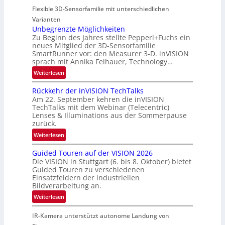
n
n
Flexible 3D-Sensorfamilie mit unterschiedlichen
a
d
r
Varianten
R
t
Unbegrenzte Möglichkeiten
a
Zu Beginn des Jahres stellte Pepperl+Fuchs ein
n
u
neues Mitglied der 3D-Sensorfamilie
e
SmartRunner vor: den Measurer 3-D. inVISION
m
r
sprach mit Annika Felhauer, Technology…
f
s
a
:
Weiterlesen
c
h
U
h
Rückkehr der inVISION TechTalks
r
n
a
Am 22. September kehren die inVISION
t
b
f
TechTalks mit dem Webinar (Telecentric)
t
e
t
Lenses & Illuminations aus der Sommerpause
e
g
zurück.
z
c
r
w
:
Weiterlesen
h
e
i
R
n
n
s
Guided Touren auf der VISION 2026
ü
i
z
Die VISION in Stuttgart (6. bis 8. Oktober) bietet
c
c
k
t
Guided Touren zu verschiedenen
h
k
Einsatzfeldern der industriellen
e
e
k
Bildverarbeitung an.
M
n
e
:
ö
Weiterlesen
4
h
G
g
K
r
IR-Kamera unterstützt autonome Landung von
u
l
-
d
i
i