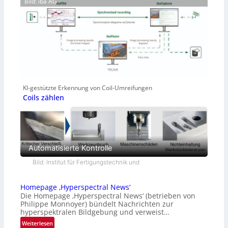
Bild: iba AG
KI-gestützte Erkennung von Coil-Umreifungen
Coils zählen
Automatisierte Kontrolle
Bild: Institut für Fertigungstechnik und
Homepage ‚Hyperspectral News‘
Die Homepage ‚Hyperspectral News‘ (betrieben von
Philippe Monnoyer) bündelt Nachrichten zur
hyperspektralen Bildgebung und verweist…
:
Weiterlesen