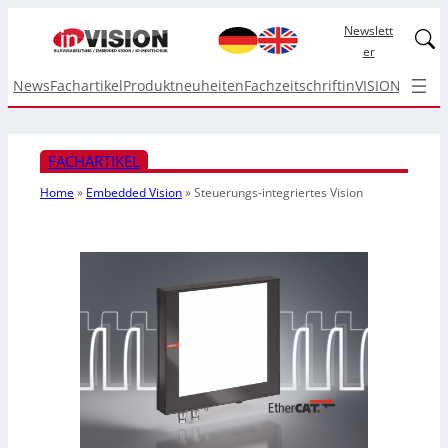
Newslett
Linked
er
News
Fachartikel
Produktneuheiten
Fachzeitschrift
inVISION Top I
FACHARTIKEL
Home
»
Embedded Vision
»
Steuerungs-integriertes Vision