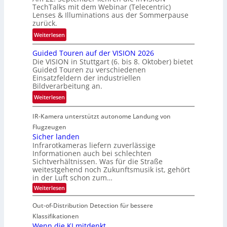
t
b
f
TechTalks mit dem Webinar (Telecentric)
t
e
t
Lenses & Illuminations aus der Sommerpause
e
g
zurück.
z
c
r
w
:
Weiterlesen
h
e
i
R
n
n
s
Guided Touren auf der VISION 2026
ü
i
z
Die VISION in Stuttgart (6. bis 8. Oktober) bietet
c
c
k
t
Guided Touren zu verschiedenen
h
k
Einsatzfeldern der industriellen
e
e
k
Bildverarbeitung an.
M
n
e
:
ö
Weiterlesen
4
h
G
g
K
r
IR-Kamera unterstützt autonome Landung von
u
l
-
d
i
i
Flugzeugen
M
e
d
c
Sicher landen
e
r
Infrarotkameras liefern zuverlässige
e
h
m
i
Informationen auch bei schlechten
d
k
s
n
Sichtverhältnissen. Was für die Straße
T
e
u
weitestgehend noch Zukunftsmusik ist, gehört
V
o
i
in der Luft schon zum…
n
I
u
t
d
:
Weiterlesen
S
r
e
S
M
I
i
e
n
Out-of-Distribution Detection für bessere
a
O
c
n
n
h
Klassifikationen
N
a
e
t
Wenn die KI mitdenkt
T