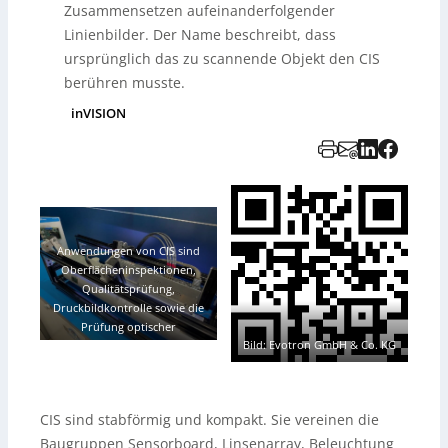
Zusammensetzen aufeinanderfolgender
Linienbilder. Der Name beschreibt, dass
ursprünglich das zu scannende Objekt den CIS
berühren musste.
inVISION
Anwendungen von CIS sind
Oberflächeninspektionen,
Qualitätsprüfung,
Druckbildkontrolle sowie die
Prüfung optischer
Bild: Evotron GmbH & Co. KG
Sicherheitsmerkmale.
–
Bild:
Euresys / Mitsubishi Electric
CIS sind stabförmig und kompakt. Sie vereinen die
Baugruppen Sensorboard, Linsenarray, Beleuchtung