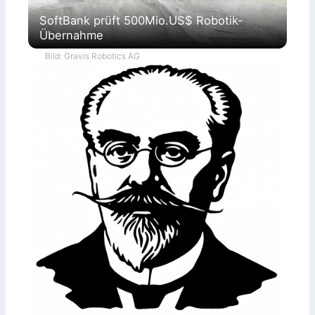
SoftBank prüft 500Mio.US$ Robotik-
Übernahme
Bild: Gravis Robotics AG