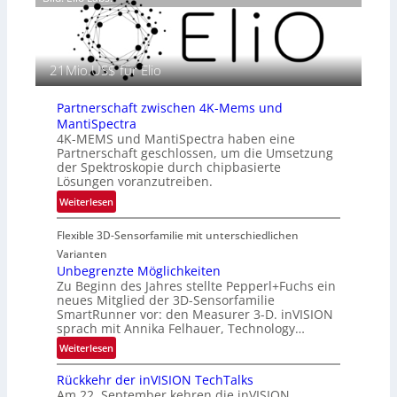
z
r
i
a
n
f
E
i
21Mio.US$ für Elio
M
e
E
i
A
Partnerschaft zwischen 4K-Mems und
n
-
MantiSpectra
L
R
4K-MEMS und MantiSpectra haben eine
u
Partnerschaft geschlossen, um die Umsetzung
e
f
der Spektroskopie durch chipbasierte
g
t
Lösungen voranzutreiben.
i
-
:
Weiterlesen
o
u
P
n
n
Flexible 3D-Sensorfamilie mit unterschiedlichen
a
d
r
Varianten
R
t
Unbegrenzte Möglichkeiten
a
Zu Beginn des Jahres stellte Pepperl+Fuchs ein
n
u
neues Mitglied der 3D-Sensorfamilie
e
SmartRunner vor: den Measurer 3-D. inVISION
m
r
sprach mit Annika Felhauer, Technology…
f
s
a
:
Weiterlesen
c
h
U
h
Rückkehr der inVISION TechTalks
r
n
a
Am 22. September kehren die inVISION