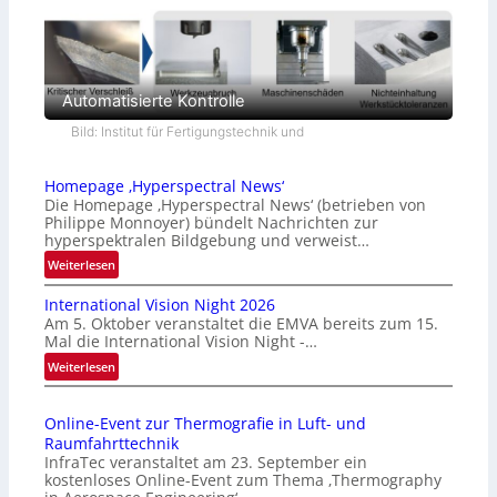
Automatisierte Kontrolle
Bild: Institut für Fertigungstechnik und
Homepage ‚Hyperspectral News‘
Die Homepage ‚Hyperspectral News‘ (betrieben von
Philippe Monnoyer) bündelt Nachrichten zur
hyperspektralen Bildgebung und verweist…
:
Weiterlesen
H
International Vision Night 2026
o
Am 5. Oktober veranstaltet die EMVA bereits zum 15.
m
Mal die International Vision Night -…
e
:
Weiterlesen
p
I
a
n
g
Online-Event zur Thermografie in Luft- und
t
e
Raumfahrttechnik
e
‚
InfraTec veranstaltet am 23. September ein
r
H
kostenloses Online-Event zum Thema ‚Thermography
n
y