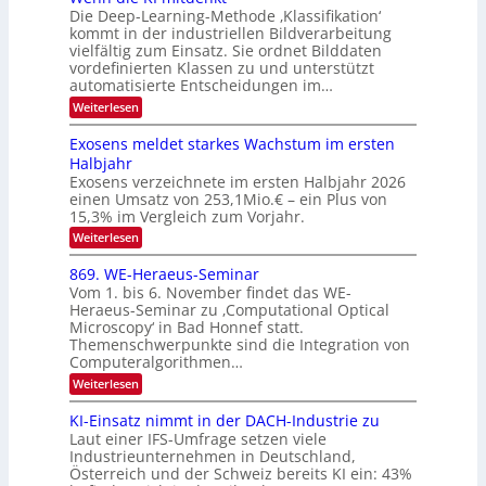
r
u
Die Deep-Learning-Methode ‚Klassifikation‘
i
e
l
f
kommt in der industriellen Bildverarbeitung
a
S
c
vielfältig zum Einsatz. Sie ordnet Bilddaten
d
n
p
h
vordefinierten Klassen zu und unterstützt
d
e
e
e
T
automatisierte Entscheidungen im…
r
n
c
a
:
Weiterlesen
V
t
W
l
I
e
r
Exosens meldet starkes Wachstum im ersten
k
n
S
a
Halbjahr
s
n
I
Exosens verzeichnete im ersten Halbjahr 2026
d
O
einen Umsatz von 253,1Mio.€ – ein Plus von
i
e
15,3% im Vergleich zum Vorjahr.
N
K
2
:
Weiterlesen
I
E
0
m
x
869. WE-Heraeus-Seminar
i
2
o
t
Vom 1. bis 6. November findet das WE-
s
6
d
Heraeus-Seminar zu ‚Computational Optical
e
e
Microscopy‘ in Bad Honnef statt.
n
n
Themenschwerpunkte sind die Integration von
s
k
m
Computeralgorithmen…
t
e
:
Weiterlesen
l
8
d
6
KI-Einsatz nimmt in der DACH-Industrie zu
e
9
t
Laut einer IFS-Umfrage setzen viele
.
s
Industrieunternehmen in Deutschland,
W
t
Österreich und der Schweiz bereits KI ein: 43%
E
a