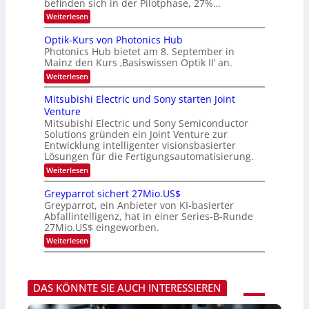
befinden sich in der Pilotphase, 27%…
-
r
H
k
:
Weiterlesen
e
e
K
r
s
I
Optik-Kurs von Photonics Hub
a
W
-
e
Photonics Hub bietet am 8. September in
a
E
u
Mainz den Kurs ‚Basiswissen Optik II‘ an.
c
i
s
h
n
:
Weiterlesen
-
s
s
O
S
t
a
p
Mitsubishi Electric und Sony starten Joint
e
u
t
t
m
Venture
m
z
i
i
i
n
Mitsubishi Electric und Sony Semiconductor
k
n
m
i
Solutions gründen ein Joint Venture zur
-
a
e
m
K
Entwicklung intelligenter visionsbasierter
r
r
m
u
Lösungen für die Fertigungsautomatisierung.
s
t
r
:
t
Weiterlesen
i
s
M
e
n
v
i
n
d
o
Greyparrot sichert 27Mio.US$
t
H
e
n
Greyparrot, ein Anbieter von KI-basierter
s
a
r
P
Abfallintelligenz, hat in einer Series-B-Runde
u
l
D
h
27Mio.US$ eingeworben.
b
b
A
o
i
j
C
t
:
Weiterlesen
s
a
H
o
G
h
h
-
n
r
i
r
I
i
e
E
n
c
y
l
DAS KÖNNTE SIE AUCH INTERESSIEREN
d
s
p
e
u
H
a
c
s
u
r