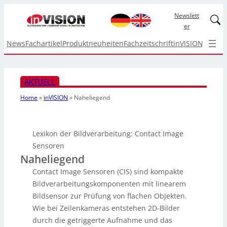
Newslett
Linked
er
News
Fachartikel
Produktneuheiten
Fachzeitschrift
inVISION Top I
AKTUELL
Home
»
inVISION
»
Naheliegend
Lexikon der Bildverarbeitung: Contact Image
Sensoren
Naheliegend
Contact Image Sensoren (CIS) sind kompakte
Bildverarbeitungskomponenten mit linearem
Bildsensor zur Prüfung von flachen Objekten.
Wie bei Zeilenkameras entstehen 2D-Bilder
durch die getriggerte Aufnahme und das