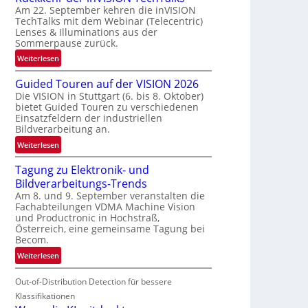
Am 22. September kehren die inVISION
b
TechTalks mit dem Webinar (Telecentric)
e
Lenses & Illuminations aus der
g
Sommerpause zurück.
r
:
Weiterlesen
e
R
n
Guided Touren auf der VISION 2026
ü
z
Die VISION in Stuttgart (6. bis 8. Oktober)
c
t
bietet Guided Touren zu verschiedenen
k
e
Einsatzfeldern der industriellen
k
Bildverarbeitung an.
M
e
ö
:
Weiterlesen
h
g
G
r
l
Tagung zu Elektronik- und
u
d
i
Bildverarbeitungs-Trends
i
e
c
Am 8. und 9. September veranstalten die
d
r
Fachabteilungen VDMA Machine Vision
h
e
i
und Productronic in Hochstraß,
k
d
n
Österreich, eine gemeinsame Tagung bei
e
T
Becom.
V
i
o
I
:
Weiterlesen
t
u
S
T
e
r
I
Out-of-Distribution Detection für bessere
a
n
e
O
g
Klassifikationen
n
N
u