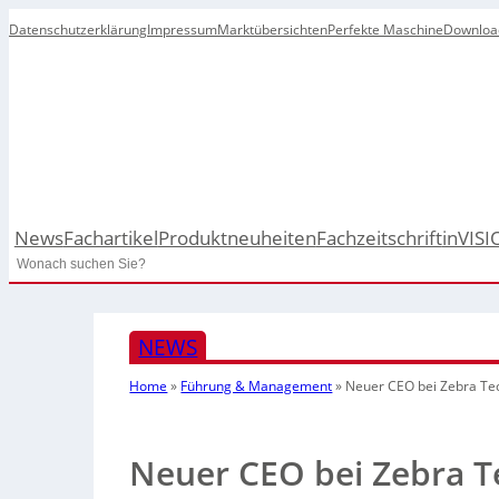
Datenschutzerklärung
Impressum
Marktübersichten
Perfekte Maschine
Downloa
News
Fachartikel
Produktneuheiten
Fachzeitschrift
inVISI
Search
NEWS
Home
»
Führung & Management
»
Neuer CEO bei Zebra Te
Neuer CEO bei Zebra T