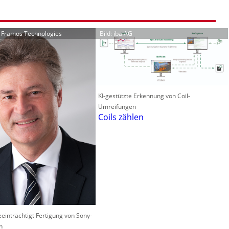
r Framos Technologies
Bild: iba AG
KI-gestützte Erkennung von Coil-
Umreifungen
Coils zählen
einträchtigt Fertigung von Sony-
n