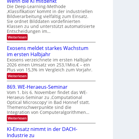
Wenn die KI mitdenkt
a
T
n
Die Deep-Learning-Methode
u
‚Klassifikation‘ kommt in der industriellen
e
g
f
Bildverarbeitung vielfältig zum Einsatz.
c
z
d
Sie ordnet Bilddaten vordefinierten
h
u
Klassen zu und unterstützt automatisierte
e
T
E
Entscheidungen im…
r
a
l
:
Weiterlesen
V
l
e
W
I
e
k
k
Exosens meldet starkes Wachstum
S
n
s
t
im ersten Halbjahr
n
I
r
d
Exosens verzeichnete im ersten Halbjahr
O
i
2026 einen Umsatz von 253,1Mio.€ – ein
o
e
N
Plus von 15,3% im Vergleich zum Vorjahr.
n
K
2
:
Weiterlesen
I
i
0
E
m
k
x
i
2
869. WE-Heraeus-Seminar
-
o
t
6
Vom 1. bis 6. November findet das WE-
s
d
u
Heraeus-Seminar zu ‚Computational
e
e
n
Optical Microscopy‘ in Bad Honnef statt.
n
n
d
s
k
Themenschwerpunkte sind die
m
t
Integration von Computeralgorithmen…
B
e
i
:
Weiterlesen
l
8
d
l
6
e
KI-Einsatz nimmt in der DACH-
d
9
t
Industrie zu
v
.
s