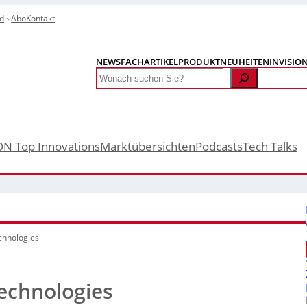
d
Abo
Kontakt
NEWS
FACHARTIKEL
PRODUKTNEUHEITEN
INVISIO
Search
ON Top Innovations
Marktübersichten
Podcasts
Tech Talks
chnologies
echnologies