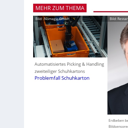
MEHR ZUM THEMA
Bild: .Nomagic GmbH
Bild: Resta
Automatisiertes Picking & Handling
zweiteiliger Schuhkartons
Problemfall Schuhkarton
Erdbeben be
Bildsensore