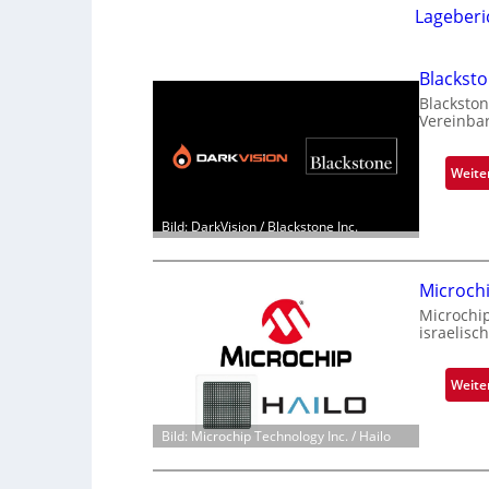
Lageberi
Blackst
Blackston
Vereinba
Weite
Bild: DarkVision / Blackstone Inc.
Microch
Microchi
israelisc
Weite
Bild: Microchip Technology Inc. / Hailo