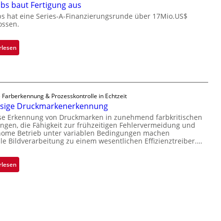
r
bs baut Fertigung aus
o
n
c
bs hat eine Series-A-Finanzierungsrunde über 17Mio.US$
i
ossen.
h
m
i
m
p
:
rlesen
t
p
Z
D
l
a
a
a
d
r
n
a
k
 Farberkennung & Prozesskontrolle in Echtzeit
t
r
ssige Druckmarkenerkennung
V
Ü
L
i
ise Erkennung von Druckmarken in zunehmend farbkritischen
b
a
gen, die Fähigkeit zur frühzeitigen Fehlervermeidung und
s
e
b
nome Betrieb unter variablen Bedingungen machen
i
r
lle Bildverarbeitung zu einem wesentlichen Effizienztreiber.…
s
o
n
b
n
a
a
:
rlesen
h
u
Z
m
t
u
e
F
v
v
e
e
o
r
r