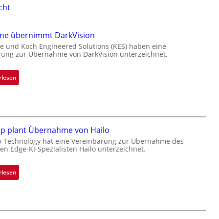
cht
one übernimmt DarkVision
e und Koch Engineered Solutions (KES) haben eine
rung zur Übernahme von DarkVision unterzeichnet.
:
rlesen
B
l
a
c
k
ip plant Übernahme von Hailo
s
p Technology hat eine Vereinbarung zur Übernahme des
hen Edge-KI-Spezialisten Hailo unterzeichnet.
t
o
n
:
rlesen
e
M
ü
i
b
c
e
r