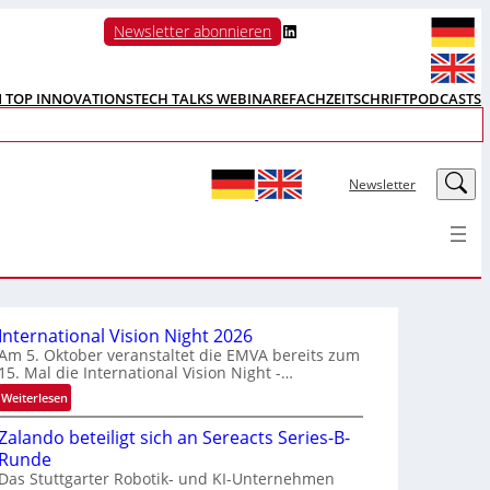
LinkedIn
Newsletter abonnieren
N TOP INNOVATIONS
TECH TALKS WEBINARE
FACHZEITSCHRIFT
PODCASTS
LinkedIn
Newsletter
International Vision Night 2026
Am 5. Oktober veranstaltet die EMVA bereits zum
15. Mal die International Vision Night -…
:
Weiterlesen
I
Zalando beteiligt sich an Sereacts Series-B-
n
Runde
t
Das Stuttgarter Robotik- und KI-Unternehmen
e