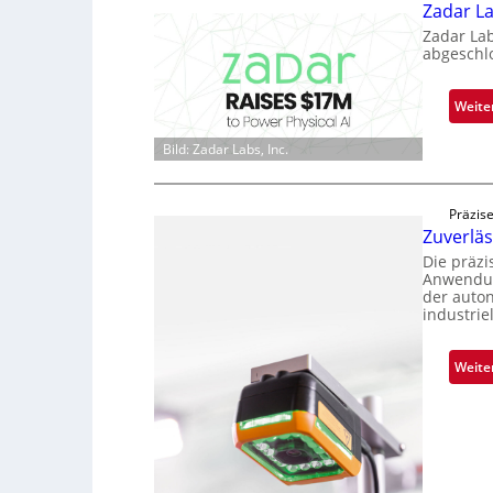
Zadar La
Zadar La
abgeschl
Weite
Bild: Zadar Labs, Inc.
Präzise
Zuverlä
Die präz
Anwendun
der auto
industrie
Weite