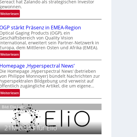
Sereact hat Zalando als strategischen Investor
r
gewonnen.
n
:
Weiterlesen
a
Z
t
a
i
OGP stärkt Präsenz in EMEA-Region
l
o
Optical Gaging Products (OGP), ein
a
Geschäftsbereich von Quality Vision
n
International, erweitert sein Partner-Netzwerk in
n
a
Europa, dem Mittleren Osten und Afrika (EMEA).
d
l
o
:
Weiterlesen
V
b
O
i
Homepage ‚Hyperspectral News‘
e
G
s
Die Homepage ‚Hyperspectral News‘ (betrieben
t
P
i
von Philippe Monnoyer) bündelt Nachrichten zur
e
s
o
hyperspektralen Bildgebung und verweist auf
i
t
n
öffentlich zugängliche Artikel, die um eigene…
l
ä
N
:
Weiterlesen
i
r
i
H
g
k
g
o
t
t
Bild: Elio Labs.
h
m
s
P
t
e
i
r
2
p
c
ä
0
21Mio.US$ für Elio
a
h
s
2
g
a
e
6