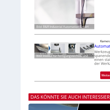
Bild: B&R Industrial Automation GmbH
Kamera
Automati
Werkzeugv
spanende
Bild: Institut für Fertigungstechnik und
einen sta
der Werk
Weite
DAS KÖNNTE SIE AUCH INTERESSIE