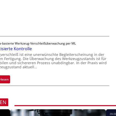
n
t
l
H
i
ä
a
g
s
i
u
s
l
n
i
o
g
g
a
e
u
D
-basierte Werkzeug-Verschleißüberwachung per ML
s
r
sierte Kontrolle
u
erschleiß ist eine unerwünschte Begleiterscheinung in der
c
n Fertigung. Die Überwachung des Werkzeugzustands ist für
k
bilen und sichereren Prozess unabdingbar. In der Praxis wird
zeugzustand aktuell…
m
a
r
:
rlesen
k
A
e
u
n
t
e
o
REN
r
m
k
a