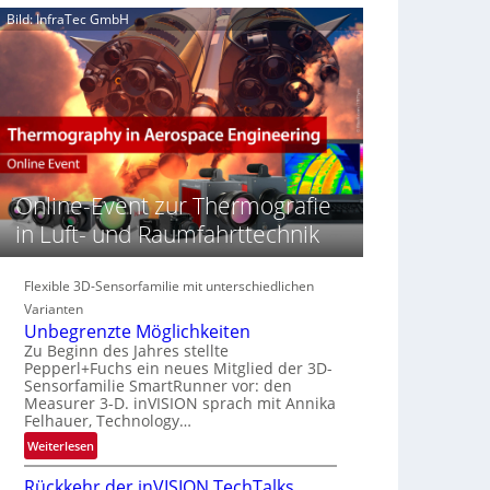
e
n
n
Bild: InfraTec GmbH
‚
S
z
H
e
i
y
r
n
p
e
E
e
a
M
r
c
E
s
t
A
p
s
-
e
Online-Event zur Thermografie
S
R
c
e
e
in Luft- und Raumfahrttechnik
t
r
g
r
i
i
a
e
Flexible 3D-Sensorfamilie mit unterschiedlichen
o
l
s
n
Varianten
N
-
Unbegrenzte Möglichkeiten
e
B
Zu Beginn des Jahres stellte
w
Pepperl+Fuchs ein neues Mitglied der 3D-
-
s
Sensorfamilie SmartRunner vor: den
R
Measurer 3-D. inVISION sprach mit Annika
‘
u
Felhauer, Technology…
n
:
Weiterlesen
d
U
e
Rückkehr der inVISION TechTalks
n