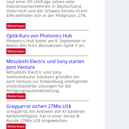
W
Laut einer IFS-Umfrage setzen viele
t
e
E
a
Industrieunternehmen in Deutschland,
r
-
r
Österreich und der Schweiz bereits KI ein:
H
a
k
43% befinden sich in der Pilotphase, 27%
e
e
r
…
r
s
b
a
:
Weiterlesen
W
e
e
K
a
u
I
c
i
Optik-Kurs von Photonics Hub
s
-
h
t
Photonics Hub bietet am 8. September in
-
E
s
S
Mainz den Kurs ‚Basiswissen Optik II‘ an.
i
u
t
e
n
u
:
Weiterlesen
n
m
s
m
O
g
i
a
i
p
Mitsubishi Electric und Sony starten
n
t
m
s
t
a
z
Joint Venture
e
i
-
r
n
r
k
Mitsubishi Electric und Sony
T
i
s
-
Semiconductor Solutions gründen ein
m
t
r
K
Joint Venture zur Entwicklung intelligenter
m
e
u
e
visionsbasierter Lösungen für die
t
n
r
n
i
Fertigungsautomatisierung.
H
s
n
a
d
v
:
Weiterlesen
d
l
o
M
s
e
b
n
i
Greyparrot sichert 27Mio.US$
r
j
P
t
D
a
Greyparrot, ein Anbieter von KI-basierter
h
s
A
h
o
Abfallintelligenz, hat in einer Series-B-
u
C
r
t
Runde 27Mio.US$ eingeworben.
b
H
o
i
:
-
Weiterlesen
n
s