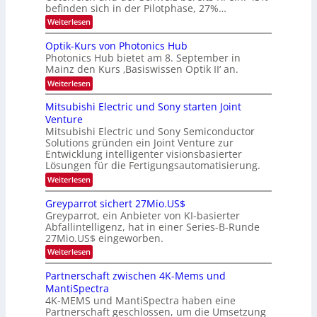
a
befinden sich in der Pilotphase, 27%…
-
e
r
H
k
r
:
Weiterlesen
e
e
K
a
r
s
I
Optik-Kurs von Photonics Hub
a
r
W
-
e
Photonics Hub bietet am 8. September in
a
E
b
u
Mainz den Kurs ‚Basiswissen Optik II‘ an.
c
i
e
s
h
n
:
Weiterlesen
-
i
s
s
O
S
t
a
t
p
Mitsubishi Electric und Sony starten Joint
e
u
t
t
u
m
Venture
m
z
i
i
n
i
n
Mitsubishi Electric und Sony Semiconductor
k
n
m
i
Solutions gründen ein Joint Venture zur
-
g
a
e
m
K
Entwicklung intelligenter visionsbasierter
s
r
r
m
u
Lösungen für die Fertigungsautomatisierung.
-
s
t
r
:
t
Weiterlesen
i
s
T
M
e
n
v
r
i
n
d
o
Greyparrot sichert 27Mio.US$
t
H
e
e
n
Greyparrot, ein Anbieter von KI-basierter
s
a
r
P
n
Abfallintelligenz, hat in einer Series-B-Runde
u
l
D
h
d
27Mio.US$ eingeworben.
b
b
A
o
i
j
C
s
t
:
Weiterlesen
s
a
H
o
G
h
h
-
n
r
Partnerschaft zwischen 4K-Mems und
i
r
I
i
e
MantiSpectra
E
n
c
y
l
d
4K-MEMS und MantiSpectra haben eine
s
p
e
u
H
Partnerschaft geschlossen, um die Umsetzung
a