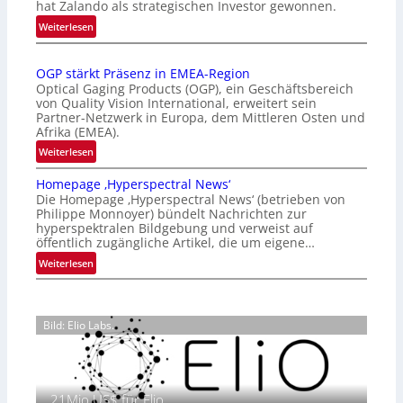
hat Zalando als strategischen Investor gewonnen.
e
:
Weiterlesen
r
Z
n
a
a
OGP stärkt Präsenz in EMEA-Region
l
t
Optical Gaging Products (OGP), ein Geschäftsbereich
a
i
von Quality Vision International, erweitert sein
n
o
Partner-Netzwerk in Europa, dem Mittleren Osten und
d
Afrika (EMEA).
n
o
a
:
Weiterlesen
b
l
O
e
Homepage ‚Hyperspectral News‘
V
G
t
Die Homepage ‚Hyperspectral News‘ (betrieben von
i
P
Philippe Monnoyer) bündelt Nachrichten zur
e
s
s
hyperspektralen Bildgebung und verweist auf
i
i
t
öffentlich zugängliche Artikel, die um eigene…
l
o
ä
:
Weiterlesen
i
n
r
H
g
N
k
o
t
i
t
m
s
g
P
Bild: Elio Labs.
e
i
h
r
p
c
t
ä
a
h
2
s
g
a
0
e
21Mio.US$ für Elio
e
n