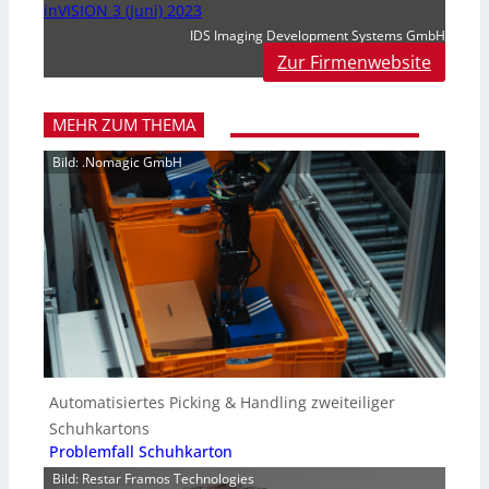
inVISION 3 (Juni) 2023
IDS Imaging Development Systems GmbH
Zur Firmenwebsite
MEHR ZUM THEMA
Bild: .Nomagic GmbH
Automatisiertes Picking & Handling zweiteiliger
Schuhkartons
Problemfall Schuhkarton
Bild: Restar Framos Technologies