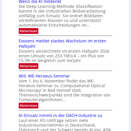
u
Wenn die KI mitdenkt
O
n
Die Deep-Learning-Methode ‚Klassifikation‘
n
N
a
kommt in der industriellen Bildverarbeitung
g
T
u
vielfältig zum Einsatz. Sie ordnet Bilddaten
z
e
vordefinierten Klassen zu und unterstützt
f
u
c
automatisierte Entscheidungen im…
d
E
h
:
Weiterlesen
e
l
T
W
r
e
e
a
Exosens meldet starkes Wachstum im ersten
V
n
k
Halbjahr
l
n
I
Exosens verzeichnete im ersten Halbjahr 2026
t
k
d
S
einen Umsatz von 253,1Mio.€ – ein Plus von
i
r
s
e
I
15,3% im Vergleich zum Vorjahr.
o
K
O
:
Weiterlesen
n
I
E
N
m
i
x
869. WE-Heraeus-Seminar
i
2
o
k
t
Vom 1. bis 6. November findet das WE-
0
s
d
-
Heraeus-Seminar zu ‚Computational Optical
e
2
e
u
Microscopy‘ in Bad Honnef statt.
n
n
6
Themenschwerpunkte sind die Integration von
s
n
k
m
Computeralgorithmen…
t
d
e
:
Weiterlesen
B
l
8
d
i
6
KI-Einsatz nimmt in der DACH-Industrie zu
e
l
9
t
Laut einer IFS-Umfrage setzen viele
.
d
s
Industrieunternehmen in Deutschland,
W
t
v
Österreich und der Schweiz bereits KI ein: 43%
E