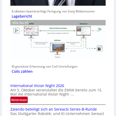
Erdbeben beeinträchtigt Fertigung von Sony-Bildsensoren
Lagebericht
Bild: iba AG
KI-gestützte Erkennung von Coil-Umreifungen
Coils zählen
International Vision Night 2026
Am 5. Oktober veranstaltet die EMVA bereits zum 15.
Mal die International Vision Night -…
:
Weiterlesen
I
Zalando beteiligt sich an Sereacts Series-B-Runde
n
Das Stuttgarter Robotik- und KI-Unternehmen Sereact
t