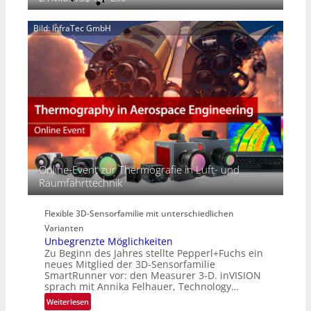
2
n
‚
S
6
z
H
e
Bild: InfraTec GmbH
i
y
r
n
p
e
E
e
a
M
r
c
E
s
t
A
p
s
-
e
S
R
c
e
e
t
r
g
r
i
i
Online-Event zur Thermografie in Luft- und
a
e
o
Raumfahrttechnik
l
s
n
N
-
e
B
Flexible 3D-Sensorfamilie mit unterschiedlichen
w
-
Varianten
s
R
Unbegrenzte Möglichkeiten
‘
u
Zu Beginn des Jahres stellte Pepperl+Fuchs ein
n
neues Mitglied der 3D-Sensorfamilie
SmartRunner vor: den Measurer 3-D. inVISION
d
sprach mit Annika Felhauer, Technology…
e
:
Weiterlesen