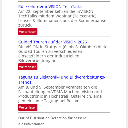
U
Rückkehr der inVISION TechTalks
n
Am 22. September kehren die inVISION
b
TechTalks mit dem Webinar (Telecentric)
e
Lenses & Illuminations aus der Sommerpause
g
zurück.
r
:
Weiterlesen
e
R
n
Guided Touren auf der VISION 2026
ü
z
Die VISION in Stuttgart (6. bis 8. Oktober) bietet
c
t
Guided Touren zu verschiedenen
k
Einsatzfeldern der industriellen
e
k
Bildverarbeitung an.
M
e
:
ö
Weiterlesen
h
G
g
r
Tagung zu Elektronik- und Bildverarbeitungs-
u
l
d
Trends
i
i
e
Am 8. und 9. September veranstalten die
d
c
r
Fachabteilungen VDMA Machine Vision und
e
h
Productronic in Hochstraß, Österreich, eine
i
d
k
gemeinsame Tagung bei Becom.
n
T
e
:
Weiterlesen
V
o
i
T
I
u
t
Out-of-Distribution Detection für bessere
a
S
r
e
g
I
Klassifikationen
e
n