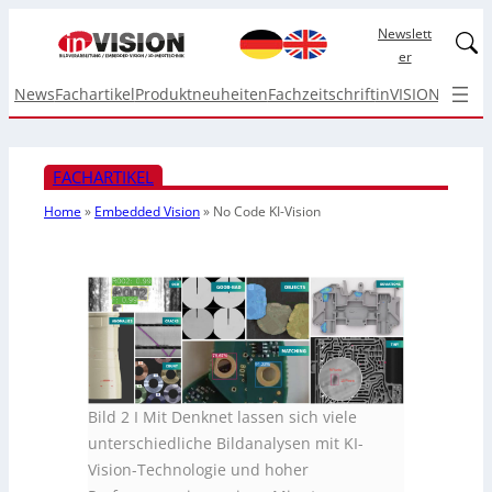
Newslett
Linked
er
News
Fachartikel
Produktneuheiten
Fachzeitschrift
inVISION Top I
FACHARTIKEL
Home
»
Embedded Vision
»
No Code KI-Vision
Bild 2 I Mit Denknet lassen sich viele
unterschiedliche Bildanalysen mit KI-
Vision-Technologie und hoher