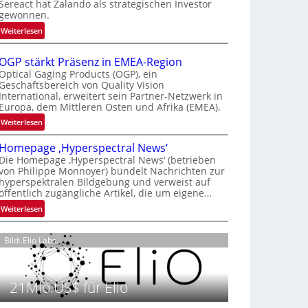
Sereact hat Zalando als strategischen Investor
r
gewonnen.
n
:
Weiterlesen
a
Z
t
a
i
OGP stärkt Präsenz in EMEA-Region
l
o
Optical Gaging Products (OGP), ein
a
Geschäftsbereich von Quality Vision
n
International, erweitert sein Partner-Netzwerk in
n
a
Europa, dem Mittleren Osten und Afrika (EMEA).
d
l
o
:
Weiterlesen
V
b
O
i
Homepage ‚Hyperspectral News‘
e
G
s
Die Homepage ‚Hyperspectral News‘ (betrieben
t
P
i
von Philippe Monnoyer) bündelt Nachrichten zur
e
s
o
hyperspektralen Bildgebung und verweist auf
i
t
n
öffentlich zugängliche Artikel, die um eigene…
l
ä
N
:
Weiterlesen
i
r
i
H
g
k
g
o
t
t
Bild: Elio Labs.
h
m
s
P
t
e
i
r
2
p
c
ä
0
21Mio.US$ für Elio
a
h
s
2
g
a
e
6