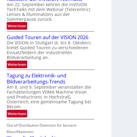
Am 22. September kehren die inVISION
b
TechTalks mit dem Webinar (Telecentric)
e
Lenses & Illuminations aus der
g
Sommerpause zurück.
r
:
Weiterlesen
e
R
n
Guided Touren auf der VISION 2026
ü
z
Die VISION in Stuttgart (6. bis 8. Oktober)
c
t
bietet Guided Touren zu verschiedenen
k
e
Einsatzfeldern der industriellen
k
Bildverarbeitung an.
M
e
ö
:
Weiterlesen
h
g
G
r
l
Tagung zu Elektronik- und
u
d
i
Bildverarbeitungs-Trends
i
e
c
Am 8. und 9. September veranstalten die
d
r
Fachabteilungen VDMA Machine Vision
h
e
i
und Productronic in Hochstraß,
k
d
n
Österreich, eine gemeinsame Tagung bei
e
T
Becom.
V
i
o
I
:
Weiterlesen
t
u
S
T
e
r
I
Out-of-Distribution Detection für bessere
a
n
e
O
g
Klassifikationen
n
N
u