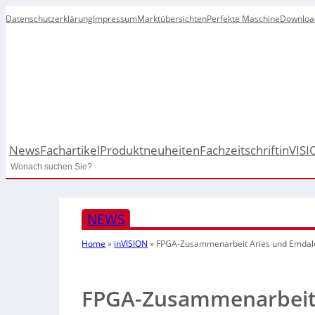
Datenschutzerklärung
Impressum
Marktübersichten
Perfekte Maschine
Downloa
News
Fachartikel
Produktneuheiten
Fachzeitschrift
inVISI
Search
NEWS
Home
»
inVISION
»
FPGA-Zusammenarbeit Aries und Emdal
FPGA-Zusammenarbeit 