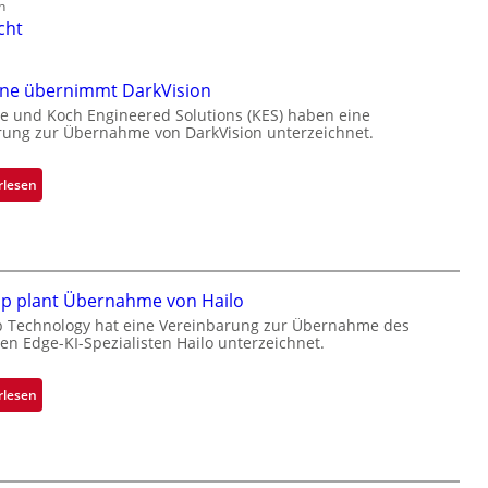
n
cht
one übernimmt DarkVision
e und Koch Engineered Solutions (KES) haben eine
rung zur Übernahme von DarkVision unterzeichnet.
:
rlesen
B
l
a
c
k
ip plant Übernahme von Hailo
s
p Technology hat eine Vereinbarung zur Übernahme des
hen Edge-KI-Spezialisten Hailo unterzeichnet.
t
o
n
:
rlesen
e
M
ü
i
b
c
e
r