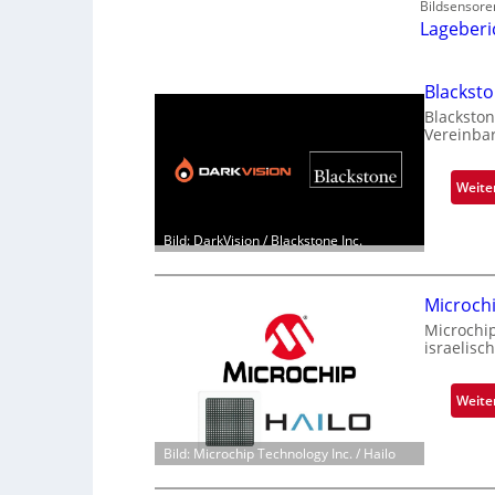
Bildsensore
Lageberi
Blackst
Blackston
Vereinba
Weite
Bild: DarkVision / Blackstone Inc.
Microch
Microchi
israelisc
Weite
Bild: Microchip Technology Inc. / Hailo