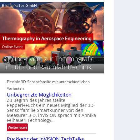
e
n
n
Bild: InfraTec GmbH
‚
S
z
H
e
i
y
r
n
p
e
E
e
a
M
r
c
E
s
t
A
p
s
-
e
Online-Event zur Thermografie
S
R
c
e
e
in Luft- und Raumfahrttechnik
t
r
g
r
i
i
a
e
Flexible 3D-Sensorfamilie mit unterschiedlichen
o
l
s
n
Varianten
N
-
Unbegrenzte Möglichkeiten
e
B
Zu Beginn des Jahres stellte
w
Pepperl+Fuchs ein neues Mitglied der 3D-
-
s
Sensorfamilie SmartRunner vor: den
R
Measurer 3-D. inVISION sprach mit Annika
‘
u
Felhauer, Technology…
n
:
Weiterlesen
d
U
e
Rückkehr der inVISION TechTalks
n