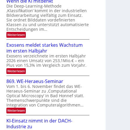
Wenn die KI mitdenkt
a
T
n
Die Deep-Learning-Methode
u
‚Klassifikation‘ kommt in der industriellen
e
g
f
Bildverarbeitung vielfältig zum Einsatz.
c
z
d
Sie ordnet Bilddaten vordefinierten
h
u
Klassen zu und unterstützt automatisierte
e
T
E
Entscheidungen im…
r
a
l
:
Weiterlesen
V
l
e
W
I
e
k
k
Exosens meldet starkes Wachstum
S
n
s
t
im ersten Halbjahr
n
I
r
d
Exosens verzeichnete im ersten Halbjahr
O
i
2026 einen Umsatz von 253,1Mio.€ – ein
o
e
N
Plus von 15,3% im Vergleich zum Vorjahr.
n
K
2
:
Weiterlesen
I
i
0
E
m
k
x
i
2
869. WE-Heraeus-Seminar
-
o
t
6
Vom 1. bis 6. November findet das WE-
s
d
u
Heraeus-Seminar zu ‚Computational
e
e
n
Optical Microscopy‘ in Bad Honnef statt.
n
n
d
s
k
Themenschwerpunkte sind die
m
t
Integration von Computeralgorithmen…
B
e
i
:
Weiterlesen
l
8
d
l
6
e
KI-Einsatz nimmt in der DACH-
d
9
t
Industrie zu
v
.
s