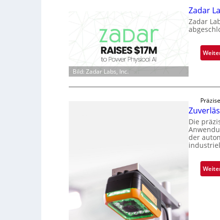
Zadar La
Zadar La
abgeschl
Weite
Bild: Zadar Labs, Inc.
Präzise
Zuverlä
Die präz
Anwendun
der auto
industrie
Weite