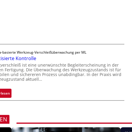
n
t
l
H
i
ä
a
g
s
i
u
s
l
n
i
o
g
g
a
e
u
D
-basierte Werkzeug-Verschleißüberwachung per ML
s
r
sierte Kontrolle
u
erschleiß ist eine unerwünschte Begleiterscheinung in der
c
n Fertigung. Die Überwachung des Werkzeugzustands ist für
k
bilen und sichereren Prozess unabdingbar. In der Praxis wird
zeugzustand aktuell…
m
a
r
:
rlesen
k
A
e
u
n
t
e
o
REN
r
m
k
a