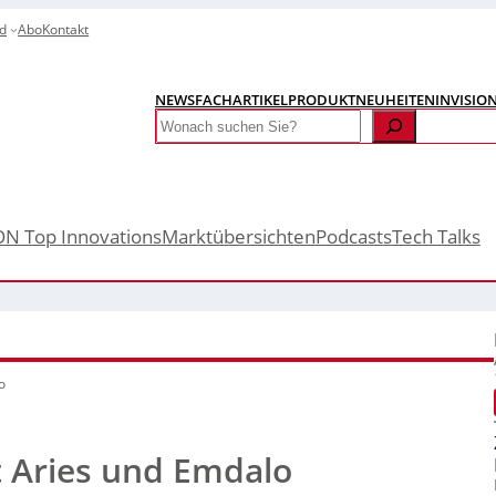
d
Abo
Kontakt
NEWS
FACHARTIKEL
PRODUKTNEUHEITEN
INVISIO
Search
ON Top Innovations
Marktübersichten
Podcasts
Tech Talks
o
Aries und Emdalo