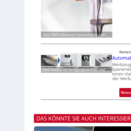
Bild: B&R Industrial Automation GmbH
Kamera
Automati
Werkzeugv
spanende
Bild: Institut für Fertigungstechnik und
einen sta
der Werk
Weite
DAS KÖNNTE SIE AUCH INTERESSIE