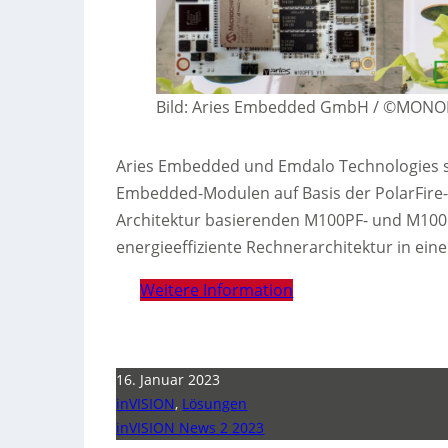
Bild: Aries Embedded GmbH / ©MONO
Aries Embedded und Emdalo Technologies si
Embedded-Modulen auf Basis der PolarFire-
Architektur basierenden M100PF- und M100PF
energieeffiziente Rechnerarchitektur in ei
Weitere Information
16. Januar 2023
inVISION
,
Lösungen
inVISION News 2 2023