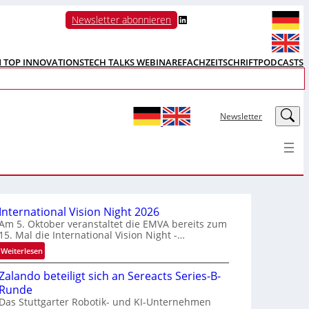
LinkedIn
Newsletter abonnieren
N TOP INNOVATIONS
TECH TALKS WEBINARE
FACHZEITSCHRIFT
PODCASTS
LinkedIn
Newsletter
International Vision Night 2026
Am 5. Oktober veranstaltet die EMVA bereits zum
15. Mal die International Vision Night -…
:
Weiterlesen
I
Zalando beteiligt sich an Sereacts Series-B-
n
Runde
t
Das Stuttgarter Robotik- und KI-Unternehmen
e