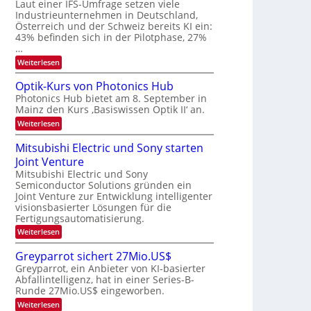
W
Laut einer IFS-Umfrage setzen viele
t
e
E
a
Industrieunternehmen in Deutschland,
r
-
r
Österreich und der Schweiz bereits KI ein:
H
a
k
43% befinden sich in der Pilotphase, 27%
e
e
r
…
r
s
b
a
:
Weiterlesen
W
e
e
K
a
u
I
c
i
Optik-Kurs von Photonics Hub
s
-
h
t
Photonics Hub bietet am 8. September in
-
E
s
S
Mainz den Kurs ‚Basiswissen Optik II‘ an.
i
u
t
e
n
u
:
Weiterlesen
n
m
s
m
O
g
i
a
i
p
Mitsubishi Electric und Sony starten
n
t
m
s
t
a
z
Joint Venture
e
i
-
r
n
r
k
Mitsubishi Electric und Sony
T
i
s
-
Semiconductor Solutions gründen ein
m
t
r
K
Joint Venture zur Entwicklung intelligenter
m
e
u
e
visionsbasierter Lösungen für die
t
n
r
n
i
Fertigungsautomatisierung.
H
s
n
a
d
v
:
Weiterlesen
d
l
o
M
s
e
b
n
i
Greyparrot sichert 27Mio.US$
r
j
P
t
D
a
Greyparrot, ein Anbieter von KI-basierter
h
s
A
h
o
Abfallintelligenz, hat in einer Series-B-
u
C
r
t
Runde 27Mio.US$ eingeworben.
b
H
o
i
:
-
Weiterlesen
n
s