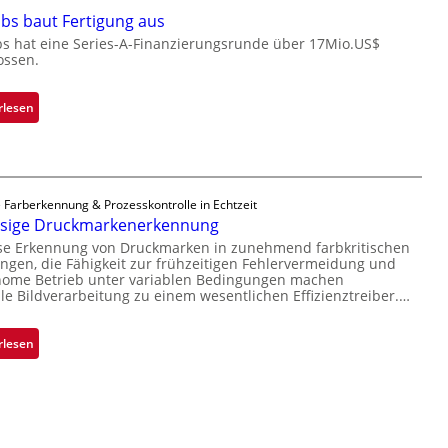
r
bs baut Fertigung aus
o
n
c
bs hat eine Series-A-Finanzierungsrunde über 17Mio.US$
i
ossen.
h
m
i
m
p
:
rlesen
t
p
Z
D
l
a
a
a
d
r
n
a
k
 Farberkennung & Prozesskontrolle in Echtzeit
t
r
ssige Druckmarkenerkennung
V
Ü
L
i
ise Erkennung von Druckmarken in zunehmend farbkritischen
b
a
gen, die Fähigkeit zur frühzeitigen Fehlervermeidung und
s
e
b
nome Betrieb unter variablen Bedingungen machen
i
r
lle Bildverarbeitung zu einem wesentlichen Effizienztreiber.…
s
o
n
b
n
a
a
:
rlesen
h
u
Z
m
t
u
e
F
v
v
e
e
o
r
r