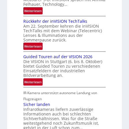
s
m
Felhauer, Technology…
c
f
:
Weiterlesen
h
a
U
a
h
Rückkehr der inVISION TechTalks
n
f
r
Am 22. September kehren die inVISION
b
t
TechTalks mit dem Webinar (Telecentric)
t
e
Lenses & Illuminations aus der
z
t
g
Sommerpause zurück.
w
e
r
i
:
Weiterlesen
c
e
s
R
h
n
Guided Touren auf der VISION 2026
c
ü
n
z
Die VISION in Stuttgart (6. bis 8. Oktober)
h
c
i
t
bietet Guided Touren zu verschiedenen
e
k
k
Einsatzfeldern der industriellen
e
n
k
Bildverarbeitung an.
M
4
e
:
ö
Weiterlesen
K
h
G
g
-
r
IR-Kamera unterstützt autonome Landung von
u
l
M
d
i
i
Flugzeugen
e
e
d
c
Sicher landen
m
r
Infrarotkameras liefern zuverlässige
e
h
s
i
Informationen auch bei schlechten
d
k
u
n
Sichtverhältnissen. Was für die Straße
T
e
weitestgehend noch Zukunftsmusik ist,
n
V
o
i
gehört in der Luft schon zum…
d
I