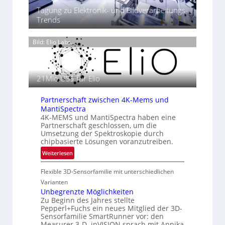
h
r
2
Tagung zu Elektronik- und Bildverarbeitungs-
e
ä
0
Trends
r
s
2
m
e
6
o
Bild: Elio Labs.
n
g
z
r
i
a
n
21Mio.US$ für Elio
f
E
i
M
e
Partnerschaft zwischen 4K-Mems und
E
i
MantiSpectra
A
n
4K-MEMS und MantiSpectra haben eine
-
Partnerschaft geschlossen, um die
L
R
Umsetzung der Spektroskopie durch
u
e
chipbasierte Lösungen voranzutreiben.
f
g
:
Weiterlesen
t
i
P
-
o
Flexible 3D-Sensorfamilie mit unterschiedlichen
a
u
n
r
Varianten
n
t
Unbegrenzte Möglichkeiten
d
Zu Beginn des Jahres stellte
n
R
Pepperl+Fuchs ein neues Mitglied der 3D-
e
a
Sensorfamilie SmartRunner vor: den
r
u
Measurer 3-D. inVISION sprach mit Annika