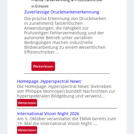
s
in Echtzeit
Zuverlässige Druckmarkenerkennung
Die präzise Erkennung von Druckmarken
in zunehmend farbkritischen
Anwendungen, die Fähigkeit zur
frühzeitigen Fehlervermeidung und der
autonome Betrieb unter variablen
Bedingungen machen industrielle
Bildverarbeitung zu einem wesentlichen
Effizienztreiber.…
:
Weiterlesen
Z
u
Homepage ‚Hyperspectral News‘
v
Die Homepage ‚Hyperspectral News‘ (betrieben
von Philippe Monnoyer) bündelt Nachrichten zur
e
hyperspektralen Bildgebung und verweist…
r
:
Weiterlesen
l
H
ä
International Vision Night 2026
o
s
Am 5. Oktober veranstaltet die EMVA bereits zum
m
s
15. Mal die International Vision Night -…
e
i
:
Weiterlesen
p