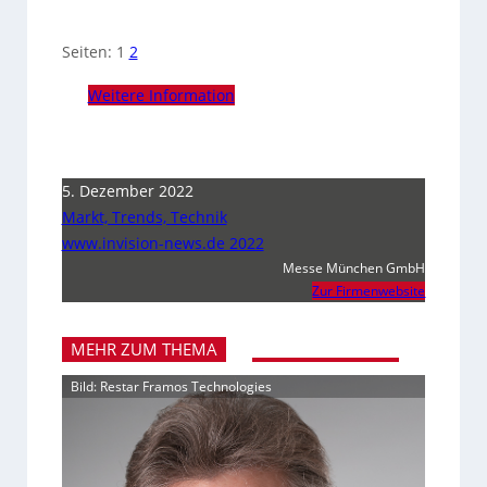
Seiten:
1
2
Weitere Information
5. Dezember 2022
Markt, Trends, Technik
www.invision-news.de 2022
Messe München GmbH
Zur Firmenwebsite
MEHR ZUM THEMA
Bild: Restar Framos Technologies