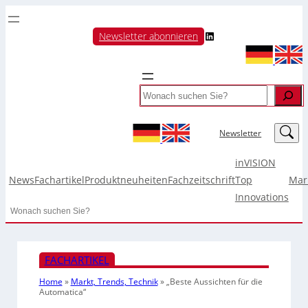
LinkedIn
Newsletter abonnieren
Search
LinkedIn
Newsletter
inVISION
News
Fachartikel
Produktneuheiten
Fachzeitschrift
Top
Mar
Innovations
Search
FACHARTIKEL
Home
»
Markt, Trends, Technik
»
„Beste Aussichten für die
Automatica“