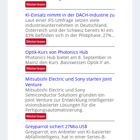
e
:
Weiterlesen
l
8
d
6
KI-Einsatz nimmt in der DACH-Industrie zu
e
9
t
Laut einer IFS-Umfrage setzen viele
.
s
Industrieunternehmen in Deutschland,
W
t
Österreich und der Schweiz bereits KI ein:
E
a
43% befinden sich in der Pilotphase, 27%…
-
r
H
k
:
Weiterlesen
e
e
K
r
s
I
Optik-Kurs von Photonics Hub
a
W
-
e
Photonics Hub bietet am 8. September in
a
E
u
Mainz den Kurs ‚Basiswissen Optik II‘ an.
c
i
s
h
n
:
Weiterlesen
-
s
s
O
S
t
a
p
Mitsubishi Electric und Sony starten Joint
e
u
t
t
m
Venture
m
z
i
i
i
n
Mitsubishi Electric und Sony
k
n
m
i
Semiconductor Solutions gründen ein
-
a
e
m
K
Joint Venture zur Entwicklung intelligenter
r
r
m
u
visionsbasierter Lösungen für die
s
t
r
Fertigungsautomatisierung.
t
i
s
e
n
:
Weiterlesen
v
n
d
M
o
H
e
i
n
Greyparrot sichert 27Mio.US$
a
r
t
P
Greyparrot, ein Anbieter von KI-basierter
l
D
s
h
Abfallintelligenz, hat in einer Series-B-
b
A
u
o