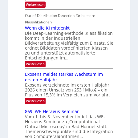
u
t
:
Weiterlesen
M
S
r
e
S
a
I
i
e
n
Out-of-Distribution Detection für bessere
n
O
c
n
h
Klassifikationen
t
N
a
e
Wenn die KI mitdenkt
i
T
r
u
Die Deep-Learning-Methode ‚Klassifikation‘
S
e
l
f
kommt in der industriellen
a
p
c
Bildverarbeitung vielfältig zum Einsatz. Sie
d
n
e
h
ordnet Bilddaten vordefinierten Klassen
d
e
c
e
T
zu und unterstützt automatisierte
r
n
Entscheidungen im…
t
a
V
r
l
:
Weiterlesen
I
W
a
k
e
S
Exosens meldet starkes Wachstum im
s
n
I
ersten Halbjahr
n
O
Exosens verzeichnete im ersten Halbjahr
d
2026 einen Umsatz von 253,1Mio.€ – ein
i
N
e
Plus von 15,3% im Vergleich zum Vorjahr.
2
K
:
Weiterlesen
0
I
E
m
2
x
869. WE-Heraeus-Seminar
i
6
o
t
Vom 1. bis 6. November findet das WE-
s
d
Heraeus-Seminar zu ‚Computational
e
e
Optical Microscopy‘ in Bad Honnef statt.
n
n
Themenschwerpunkte sind die Integration
s
k
m
von Computeralgorithmen…
t