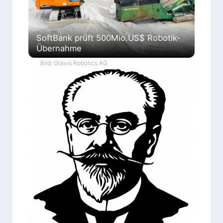
SoftBank prüft 500Mio.US$ Robotik-
Übernahme
Bild: Gravis Robotics AG