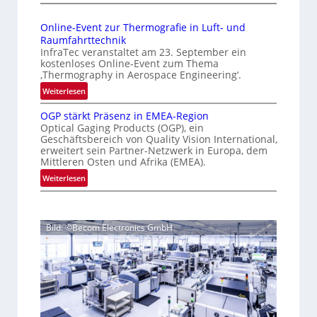
g
I
a
n
e
g
Online-Event zur Thermografie in Luft- und
t
D
e
Raumfahrttechnik
e
‚
r
InfraTec veranstaltet am 23. September ein
r
H
u
kostenloses Online-Event zum Thema
n
y
‚Thermography in Aerospace Engineering‘.
c
a
p
:
Weiterlesen
k
t
e
O
m
i
r
OGP stärkt Präsenz in EMEA-Region
n
a
o
Optical Gaging Products (OGP), ein
s
l
r
n
Geschäftsbereich von Quality Vision International,
p
i
erweitert sein Partner-Netzwerk in Europa, dem
k
a
e
n
Mittleren Osten und Afrika (EMEA).
l
e
c
e
:
Weiterlesen
V
n
t
-
O
i
r
e
E
G
s
a
r
v
P
i
l
e
k
Bild: ©Becom Electronics GmbH
s
o
N
n
e
t
n
e
t
n
ä
N
w
z
n
r
i
s
u
u
k
g
‘
r
t
h
n
T
P
t
g