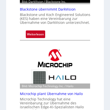
t
Bild: DarkVision / Blackstone Inc.
e
Blackstone übernimmt DarkVision
i
Blackstone und Koch Engineered Solutions
l
(KES) haben eine Vereinbarung zur
i
Übernahme von DarkVision unterzeichnet.
g
t
:
Weiterlesen
s
B
i
l
c
a
h
c
a
k
n
s
S
t
e
o
r
n
e
e
Bild: Microchip Technology Inc. / Hailo
a
ü
Microchip plant Übernahme von Hailo
c
b
Microchip Technology hat eine
t
e
Vereinbarung zur Übernahme des
s
r
israelischen Edge-KI-Spezialisten Hailo
S