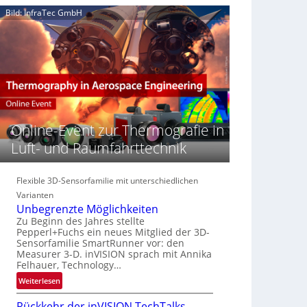
e
n
n
Bild: InfraTec GmbH
‚
S
z
H
e
i
y
r
n
p
e
E
e
a
M
r
c
E
s
t
A
p
s
-
e
Online-Event zur Thermografie in
S
R
c
e
e
Luft- und Raumfahrttechnik
t
r
g
r
i
i
a
e
o
Flexible 3D-Sensorfamilie mit unterschiedlichen
l
s
n
Varianten
N
-
Unbegrenzte Möglichkeiten
e
B
Zu Beginn des Jahres stellte
w
-
Pepperl+Fuchs ein neues Mitglied der 3D-
s
Sensorfamilie SmartRunner vor: den
R
‘
Measurer 3-D. inVISION sprach mit Annika
u
Felhauer, Technology…
n
:
Weiterlesen
d
U
e
Rückkehr der inVISION TechTalks
n