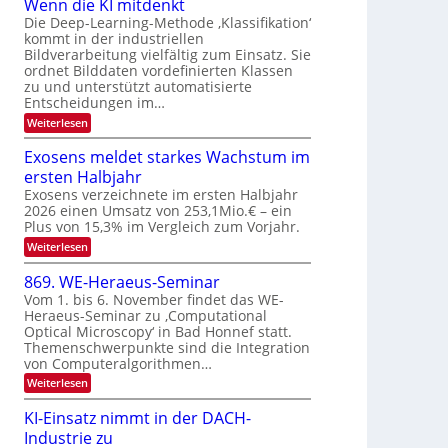
u
Wenn die KI mitdenkt
a
T
n
Die Deep-Learning-Methode ‚Klassifikation‘
u
kommt in der industriellen
e
g
f
Bildverarbeitung vielfältig zum Einsatz. Sie
c
z
d
ordnet Bilddaten vordefinierten Klassen
h
u
zu und unterstützt automatisierte
e
T
E
Entscheidungen im…
r
a
l
:
Weiterlesen
V
l
e
W
I
e
k
k
Exosens meldet starkes Wachstum im
S
n
s
t
ersten Halbjahr
n
I
r
d
Exosens verzeichnete im ersten Halbjahr
O
i
2026 einen Umsatz von 253,1Mio.€ – ein
o
e
N
Plus von 15,3% im Vergleich zum Vorjahr.
n
K
2
:
Weiterlesen
I
i
0
E
m
k
x
i
2
869. WE-Heraeus-Seminar
-
o
t
6
Vom 1. bis 6. November findet das WE-
s
d
u
Heraeus-Seminar zu ‚Computational
e
e
n
Optical Microscopy‘ in Bad Honnef statt.
n
n
d
s
k
Themenschwerpunkte sind die Integration
m
t
von Computeralgorithmen…
B
e
i
:
Weiterlesen
l
8
d
l
6
e
KI-Einsatz nimmt in der DACH-
d
9
t
Industrie zu
v
.
s