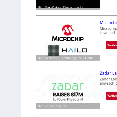
Bild: DarkVision / Blackstone Inc.
Microchi
Microchip
israelisc
Weite
Bild: Microchip Technology Inc. / Hailo
Zadar La
Zadar Lab
abgeschlo
Weite
Bild: Zadar Labs, Inc.