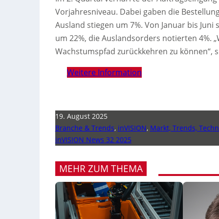
Vorjahresniveau. Dabei gaben die Bestellu
Ausland stiegen um 7%. Von Januar bis Juni 
um 22%, die Auslandsorders notierten 4%. „W
Wachstumspfad zurückkehren zu können“, so
Weitere Information
19. August 2025
Branche & Trends
,
inVISION
,
Markt, Trends, Techn
inVISION News 32 2025
MEHR ZUM THEMA