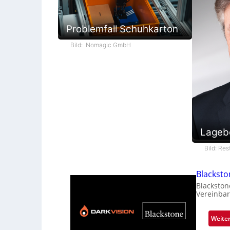
Problemfall Schuhkarton
Bild: .Nomagic GmbH
Lageb
Bild: Re
Blackst
Blackston
Vereinbar
Weite