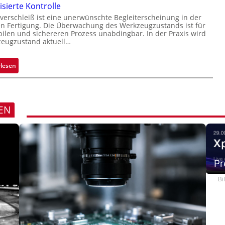
r
sierte Kontrolle
u
erschleiß ist eine unerwünschte Begleiterscheinung in der
c
 Fertigung. Die Überwachung des Werkzeugzustands ist für
k
bilen und sichereren Prozess unabdingbar. In der Praxis wird
zeugzustand aktuell…
m
a
r
:
rlesen
k
A
e
u
n
t
e
o
EN
r
m
k
a
e
t
n
i
n
s
Pr
u
i
n
Bi
e
g
r
t
e
K