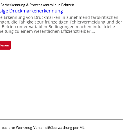
a
k
 Farberkennung & Prozesskontrolle in Echtzeit
t
r
V
ssige Druckmarkenerkennung
Ü
L
i
se Erkennung von Druckmarken in zunehmend farbkritischen
b
a
en, die Fähigkeit zur frühzeitigen Fehlervermeidung und der
s
e
b
Betrieb unter variablen Bedingungen machen industrielle
i
r
s
beitung zu einem wesentlichen Effizienztreiber.…
o
n
b
n
a
a
:
rlesen
h
u
Z
m
t
u
e
F
v
v
e
e
o
r
r
n
t
l
H
i
ä
a
g
s
i
u
s
l
n
i
o
g
g
a
e
u
D
-basierte Werkzeug-Verschleißüberwachung per ML
s