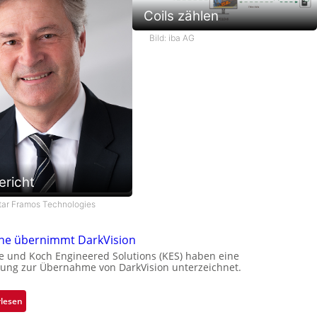
Coils zählen
Bild: iba AG
ericht
star Framos Technologies
one übernimmt DarkVision
e und Koch Engineered Solutions (KES) haben eine
ung zur Übernahme von DarkVision unterzeichnet.
:
rlesen
B