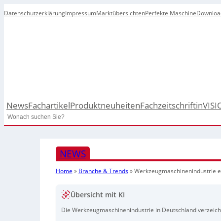
Datenschutzerklärung
Impressum
Marktübersichten
Perfekte Maschine
Downloa
News
Fachartikel
Produktneuheiten
Fachzeitschrift
inVISI
Search
NEWS
Home
»
Branche & Trends
»
Werkzeugmaschinenindustrie e
Übersicht mit KI
Die Werkzeugmaschinenindustrie in Deutschland verzeichn
Vorjahr, wobei die Inlandsbestellungen um 4 Prozent sank