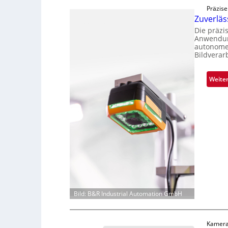
Präzise
Zuverlä
Die präzi
Anwendung
autonome 
Bildverar
Weite
Bild: B&R Industrial Automation GmbH
Kamera