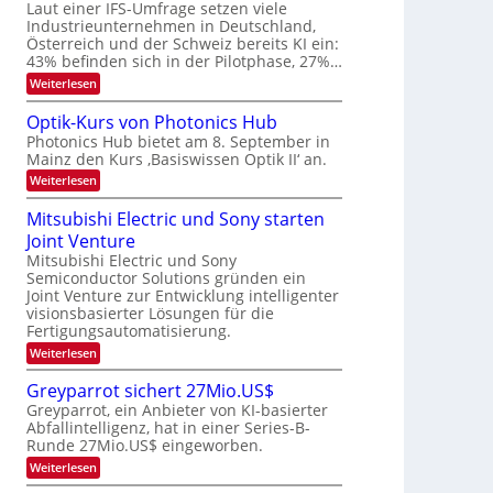
W
Laut einer IFS-Umfrage setzen viele
t
e
E
a
Industrieunternehmen in Deutschland,
r
-
r
Österreich und der Schweiz bereits KI ein:
H
a
k
43% befinden sich in der Pilotphase, 27%…
e
e
r
r
:
Weiterlesen
s
b
a
K
W
e
I
e
a
Optik-Kurs von Photonics Hub
u
-
c
i
Photonics Hub bietet am 8. September in
s
E
h
t
Mainz den Kurs ‚Basiswissen Optik II‘ an.
-
i
s
S
n
u
t
:
Weiterlesen
e
s
u
O
n
m
a
m
p
Mitsubishi Electric und Sony starten
g
i
t
i
t
n
z
Joint Venture
m
s
i
a
n
e
k
Mitsubishi Electric und Sony
-
r
i
r
-
Semiconductor Solutions gründen ein
T
m
s
K
Joint Venture zur Entwicklung intelligenter
m
t
u
r
visionsbasierter Lösungen für die
t
e
r
e
i
Fertigungsautomatisierung.
n
s
n
n
H
v
:
Weiterlesen
d
a
o
d
M
e
l
n
i
s
Greyparrot sichert 27Mio.US$
r
b
P
t
D
Greyparrot, ein Anbieter von KI-basierter
j
h
s
A
a
o
Abfallintelligenz, hat in einer Series-B-
u
C
h
t
Runde 27Mio.US$ eingeworben.
b
H
r
o
i
:
-
Weiterlesen
n
s
G
I
i
h