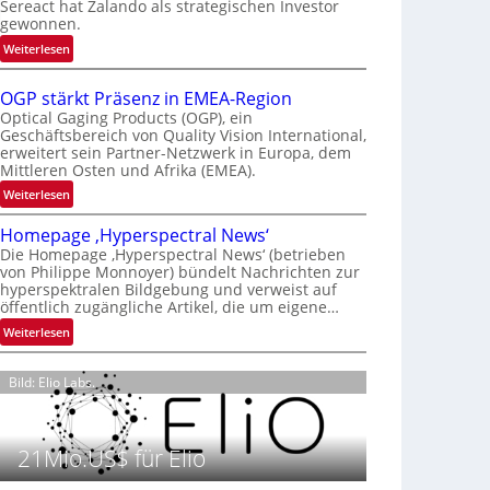
Sereact hat Zalando als strategischen Investor
r
gewonnen.
n
:
Weiterlesen
a
Z
t
a
i
OGP stärkt Präsenz in EMEA-Region
l
o
Optical Gaging Products (OGP), ein
a
Geschäftsbereich von Quality Vision International,
n
erweitert sein Partner-Netzwerk in Europa, dem
n
a
Mittleren Osten und Afrika (EMEA).
d
l
o
:
Weiterlesen
V
b
O
i
Homepage ‚Hyperspectral News‘
e
G
s
Die Homepage ‚Hyperspectral News‘ (betrieben
t
P
i
von Philippe Monnoyer) bündelt Nachrichten zur
e
s
o
hyperspektralen Bildgebung und verweist auf
i
t
n
öffentlich zugängliche Artikel, die um eigene…
l
ä
N
:
Weiterlesen
i
r
i
H
g
k
g
o
t
t
Bild: Elio Labs.
h
m
s
P
t
e
i
r
2
p
c
ä
0
21Mio.US$ für Elio
a
h
s
2
g
a
e
6