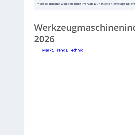
* Diese Inhalte wurden mithilfe von Künstlicher Intelligenz er
Auftragseingang im ersten Halbjahr 2023 um 5 Prozent zu
wieder auf einen stabilen Wachstumskurs zurückkehrt. D
Werkzeugmaschinenind
2026
Markt, Trends, Technik
Sorry, no results.
Please try another keyword