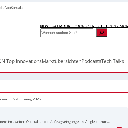
d
Abo
Kontakt
NEWS
FACHARTIKEL
PRODUKTNEUHEITEN
INVISIO
Search
ON Top Innovations
Marktübersichten
Podcasts
Tech Talks
rwartet Aufschwung 2026
ete im zweiten Quartal stabile Auftragseingänge im Vergleich zum
en und die Auslandsnachfrage um 7 Prozent stieg. Insgesamt ging der