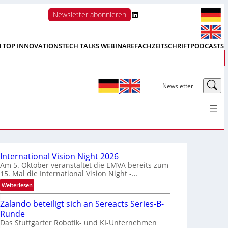
LinkedIn
Newsletter abonnieren
N TOP INNOVATIONS
TECH TALKS WEBINARE
FACHZEITSCHRIFT
PODCASTS
LinkedIn
Newsletter
International Vision Night 2026
Am 5. Oktober veranstaltet die EMVA bereits zum
15. Mal die International Vision Night -…
:
Weiterlesen
I
Zalando beteiligt sich an Sereacts Series-B-
n
Runde
t
Das Stuttgarter Robotik- und KI-Unternehmen
e