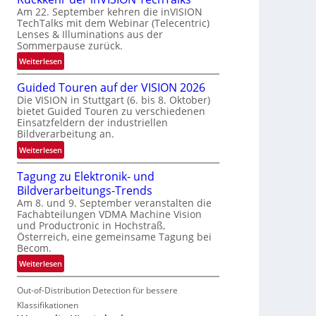
Am 22. September kehren die inVISION
b
TechTalks mit dem Webinar (Telecentric)
e
Lenses & Illuminations aus der
g
Sommerpause zurück.
r
:
Weiterlesen
e
R
n
Guided Touren auf der VISION 2026
ü
z
Die VISION in Stuttgart (6. bis 8. Oktober)
c
t
bietet Guided Touren zu verschiedenen
k
e
Einsatzfeldern der industriellen
k
Bildverarbeitung an.
M
e
ö
:
Weiterlesen
h
g
G
r
l
Tagung zu Elektronik- und
u
d
i
Bildverarbeitungs-Trends
i
e
c
Am 8. und 9. September veranstalten die
d
r
Fachabteilungen VDMA Machine Vision
h
e
i
und Productronic in Hochstraß,
k
d
n
Österreich, eine gemeinsame Tagung bei
e
T
Becom.
V
i
o
I
:
Weiterlesen
t
u
S
T
e
r
I
Out-of-Distribution Detection für bessere
a
n
e
O
g
Klassifikationen
n
N