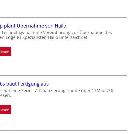
l
a
c
k
p plant Übernahme von Hailo
s
 Technology hat eine Vereinbarung zur Übernahme des
hen Edge-KI-Spezialisten Hailo unterzeichnet.
t
o
n
:
rlesen
e
M
ü
i
b
c
e
r
r
o
bs baut Fertigung aus
n
c
s hat eine Series-A-Finanzierungsrunde über 17Mio.US$
i
ssen.
h
m
i
m
p
:
rlesen
t
p
Z
D
l
a
a
a
d
r
n