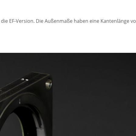
ls die EF-Version. Die Außenmaße haben eine Kantenlänge v