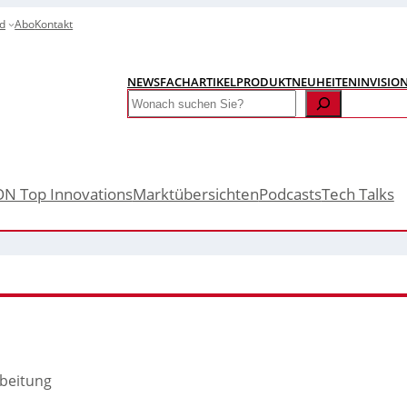
d
Abo
Kontakt
NEWS
FACHARTIKEL
PRODUKTNEUHEITEN
INVISIO
Search
ON Top Innovations
Marktübersichten
Podcasts
Tech Talks
rbeitung