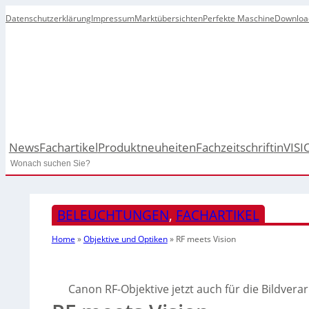
Datenschutzerklärung
Impressum
Marktübersichten
Perfekte Maschine
Downloa
News
Fachartikel
Produktneuheiten
Fachzeitschrift
inVISI
Search
BELEUCHTUNGEN
, 
FACHARTIKEL
Home
»
Objektive und Optiken
»
RF meets Vision
Canon RF-Objektive jetzt auch für die Bildvera