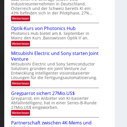
E
a
Industrieunternehmen in Deutschland,
e
-
r
Österreich und der Schweiz bereits KI ein:
r
H
k
43% befinden sich in der Pilotphase, 27%…
e
a
e
r
:
Weiterlesen
s
r
a
K
W
b
e
I
a
Optik-Kurs von Photonics Hub
u
-
c
e
Photonics Hub bietet am 8. September in
s
E
h
i
Mainz den Kurs ‚Basiswissen Optik II‘ an.
-
i
s
t
S
n
t
:
Weiterlesen
e
s
u
O
u
m
a
m
p
Mitsubishi Electric und Sony starten Joint
n
i
t
i
t
n
z
g
Venture
m
i
a
n
e
k
s
Mitsubishi Electric und Sony Semiconductor
r
i
r
-
Solutions gründen ein Joint Venture zur
-
m
s
K
Entwicklung intelligenter visionsbasierter
m
T
t
u
Lösungen für die Fertigungsautomatisierung.
t
e
r
r
i
n
s
:
Weiterlesen
e
n
H
v
M
d
n
a
o
i
Greyparrot sichert 27Mio.US$
e
l
n
t
d
r
Greyparrot, ein Anbieter von KI-basierter
b
P
s
s
D
Abfallintelligenz, hat in einer Series-B-Runde
j
h
u
A
a
o
27Mio.US$ eingeworben.
b
C
h
t
i
:
Weiterlesen
H
r
o
s
G
-
n
h
r
I
Partnerschaft zwischen 4K-Mems und
i
i
e
n
c
E