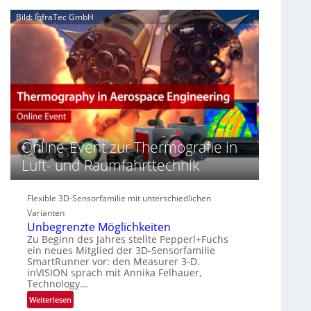
e
n
n
Bild: InfraTec GmbH
‚
S
z
H
e
i
y
r
n
p
e
E
e
a
M
r
c
E
s
t
A
p
s
-
e
S
R
c
e
e
Online-Event zur Thermografie in
t
r
g
Luft- und Raumfahrttechnik
r
i
i
a
e
o
l
s
n
Flexible 3D-Sensorfamilie mit unterschiedlichen
N
-
Varianten
e
B
Unbegrenzte Möglichkeiten
w
-
Zu Beginn des Jahres stellte Pepperl+Fuchs
s
R
ein neues Mitglied der 3D-Sensorfamilie
‘
SmartRunner vor: den Measurer 3-D.
u
inVISION sprach mit Annika Felhauer,
n
Technology…
d
:
Weiterlesen
e