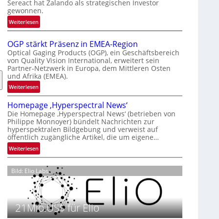
Sereact hat Zalando als strategischen Investor
r
gewonnen.
n
:
Weiterlesen
a
Z
t
a
i
OGP stärkt Präsenz in EMEA-Region
l
o
Optical Gaging Products (OGP), ein Geschäftsbereich
a
von Quality Vision International, erweitert sein
n
Partner-Netzwerk in Europa, dem Mittleren Osten
n
a
und Afrika (EMEA).
d
l
o
:
Weiterlesen
V
b
O
i
Homepage ‚Hyperspectral News‘
e
G
s
Die Homepage ‚Hyperspectral News‘ (betrieben von
t
P
i
Philippe Monnoyer) bündelt Nachrichten zur
e
s
o
hyperspektralen Bildgebung und verweist auf
i
t
n
öffentlich zugängliche Artikel, die um eigene…
l
ä
N
:
Weiterlesen
i
r
i
H
g
k
g
o
t
t
Bild: Elio Labs.
h
m
s
P
t
e
i
r
2
p
c
ä
0
a
21Mio.US$ für Elio
h
s
2
g
a
e
6