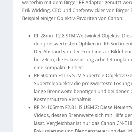
weiterhin mit dem Birger RF-Adapter genutzt we
Erik Widding, CEO und Chefentwickler von Birger E
Beispiel einiger Objektiv-Favoriten von Canon:
RF 28mm F2.8 STM Weitwinkel-Objektiv: Diese
den preiswertesten Optiken im RF-Sortiment
Der Abstand von der Frontline zur Bildebene
bei 23cm, die Fokussierung arbeitet unglaub
eine kompakte Einheit.
RF 600mm F11 IS STM Supertele-Objektiv: G
Superteleobjektiv die preiswerteste Lösung
lange Brennweite benötigen und bei denen a
Kosten/Nutzen-Verhältnis.
RF 24-105mm F2.8 L IS USM Z: Diese Neuentw
Videos, dessen Brennweite sich mit Hilfe d
lässt. Vergleichbar ist nur das Canon CN-E
Fokussierung und Blendensteuerung des licht