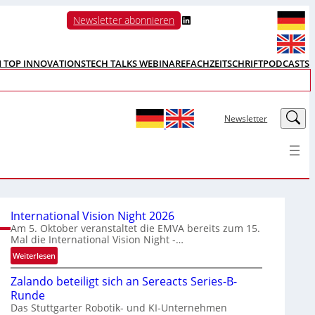
LinkedIn
Newsletter abonnieren
N TOP INNOVATIONS
TECH TALKS WEBINARE
FACHZEITSCHRIFT
PODCASTS
LinkedIn
Newsletter
International Vision Night 2026
Am 5. Oktober veranstaltet die EMVA bereits zum 15.
Mal die International Vision Night -…
:
Weiterlesen
I
Zalando beteiligt sich an Sereacts Series-B-
n
Runde
t
Das Stuttgarter Robotik- und KI-Unternehmen
e