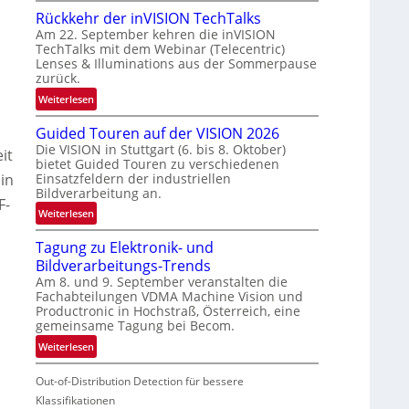
U
Rückkehr der inVISION TechTalks
n
Am 22. September kehren die inVISION
b
TechTalks mit dem Webinar (Telecentric)
e
Lenses & Illuminations aus der Sommerpause
g
zurück.
r
:
Weiterlesen
e
R
n
Guided Touren auf der VISION 2026
ü
z
Die VISION in Stuttgart (6. bis 8. Oktober)
c
it
t
bietet Guided Touren zu verschiedenen
k
e
Einsatzfeldern der industriellen
in
k
Bildverarbeitung an.
M
F-
e
ö
:
Weiterlesen
h
g
G
r
l
Tagung zu Elektronik- und
u
d
i
Bildverarbeitungs-Trends
i
e
c
Am 8. und 9. September veranstalten die
d
r
Fachabteilungen VDMA Machine Vision und
h
e
i
Productronic in Hochstraß, Österreich, eine
k
d
n
gemeinsame Tagung bei Becom.
e
T
V
:
Weiterlesen
i
o
I
T
t
u
S
Out-of-Distribution Detection für bessere
a
e
r
I
g
Klassifikationen
n
e