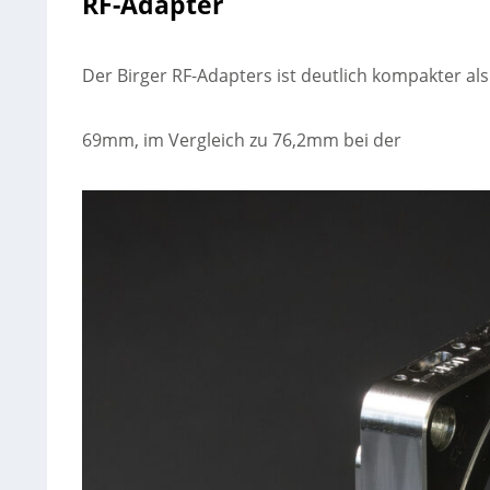
RF-Adapter
Der Birger RF-Adapters ist deutlich kompakter a
69mm, im Vergleich zu 76,2mm bei der