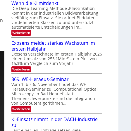
O
u
Wenn die KI mitdenkt
n
N
n
Die Deep-Learning-Methode ‚Klassifikation‘
a
T
kommt in der industriellen Bildverarbeitung
g
u
vielfältig zum Einsatz. Sie ordnet Bilddaten
e
z
on
f
vordefinierten Klassen zu und unterstützt
c
u
d
automatisierte Entscheidungen im…
h
E
e
:
Weiterlesen
T
l
W
r
a
e
e
Exosens meldet starkes Wachstum im
V
n
l
k
ersten Halbjahr
I
n
k
t
d
Exosens verzeichnete im ersten Halbjahr 2026
S
s
i
r
einen Umsatz von 253,1Mio.€ – ein Plus von
I
e
15,3% im Vergleich zum Vorjahr.
o
O
K
n
:
Weiterlesen
I
N
E
m
i
2
x
i
869. WE-Heraeus-Seminar
k
o
t
0
Vom 1. bis 6. November findet das WE-
s
-
d
2
Heraeus-Seminar zu ‚Computational Optical
e
e
u
6
Microscopy‘ in Bad Honnef statt.
n
n
n
s
k
Themenschwerpunkte sind die Integration
m
d
t
von Computeralgorithmen…
e
B
:
Weiterlesen
l
8
i
d
6
e
KI-Einsatz nimmt in der DACH-Industrie
l
9
t
zu
d
.
s
W
Laut einer IFS-Umfrage setzen viele
v
t