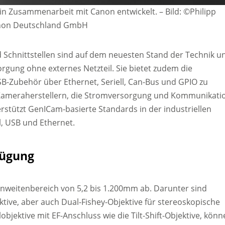
in Zusammenarbeit mit Canon entwickelt. – Bild: ©Philipp
on Deutschland GmbH
 Schnittstellen sind auf dem neuesten Stand der Technik u
orgung ohne externes Netzteil. Sie bietet zudem die
B-Zubehör über Ethernet, Seriell, Can-Bus und GPIO zu
s Kameraherstellern, die Stromversorgung und Kommunikati
rstützt GenICam-basierte Standards in der industriellen
l, USB und Ethernet.
fügung
nnweitenbereich von 5,2 bis 1.200mm ab. Darunter sind
tive, aber auch Dual-Fishey-Objektive für stereoskopische
jektive mit EF-Anschluss wie die Tilt-Shift-Objektive, könn