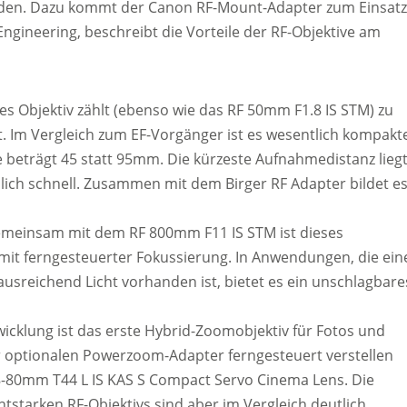
rden. Dazu kommt der Canon RF-Mount-Adapter zum Einsatz
ngineering, beschreibt die Vorteile der RF-Objektive am
s Objektiv zählt (ebenso wie das RF 50mm F1.8 IS STM) zu
. Im Vergleich zum EF-Vorgänger ist es wesentlich kompakte
 beträgt 45 statt 95mm. Die kürzeste Aufnahmedistanz lieg
lich schnell. Zusammen mit dem Birger RF Adapter bildet e
emeinsam mit dem RF 800mm F11 IS STM ist dieses
 mit ferngesteuerter Fokussierung. In Anwendungen, die ein
usreichend Licht vorhanden ist, bietet es ein unschlagbare
icklung ist das erste Hybrid-Zoomobjektiv für Fotos und
er optionalen Powerzoom-Adapter ferngesteuert verstellen
18-80mm T44 L IS KAS S Compact Servo Cinema Lens. Die
starken RF-Objektivs sind aber im Vergleich deutlich