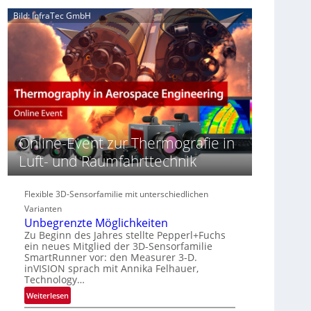
e
n
n
Bild: InfraTec GmbH
‚
S
z
H
e
i
y
r
n
p
e
E
e
a
M
r
c
E
s
t
A
p
s
-
e
S
R
c
Online-Event zur Thermografie in
e
e
t
r
g
Luft- und Raumfahrttechnik
r
i
i
a
e
o
l
Flexible 3D-Sensorfamilie mit unterschiedlichen
s
n
N
-
Varianten
e
B
Unbegrenzte Möglichkeiten
w
-
Zu Beginn des Jahres stellte Pepperl+Fuchs
s
ein neues Mitglied der 3D-Sensorfamilie
R
‘
SmartRunner vor: den Measurer 3-D.
u
inVISION sprach mit Annika Felhauer,
n
Technology…
d
:
Weiterlesen
e
U