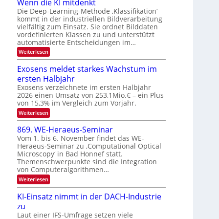
u
Wenn die KI mitdenkt
n
N
n
Die Deep-Learning-Methode ‚Klassifikation‘
a
T
kommt in der industriellen Bildverarbeitung
g
u
vielfältig zum Einsatz. Sie ordnet Bilddaten
e
z
f
vordefinierten Klassen zu und unterstützt
c
u
d
automatisierte Entscheidungen im…
h
E
e
:
Weiterlesen
T
l
W
r
a
e
e
Exosens meldet starkes Wachstum im
V
n
l
k
ersten Halbjahr
I
n
k
t
d
Exosens verzeichnete im ersten Halbjahr
S
s
i
r
2026 einen Umsatz von 253,1Mio.€ – ein Plus
I
e
von 15,3% im Vergleich zum Vorjahr.
o
O
K
n
:
Weiterlesen
I
N
E
m
i
2
x
i
869. WE-Heraeus-Seminar
k
o
t
0
Vom 1. bis 6. November findet das WE-
s
-
d
2
Heraeus-Seminar zu ‚Computational Optical
e
e
u
6
Microscopy‘ in Bad Honnef statt.
n
n
n
s
k
Themenschwerpunkte sind die Integration
m
d
t
von Computeralgorithmen…
e
B
:
Weiterlesen
l
8
i
d
6
e
KI-Einsatz nimmt in der DACH-Industrie
l
9
t
zu
d
.
s
W
Laut einer IFS-Umfrage setzen viele
v
t