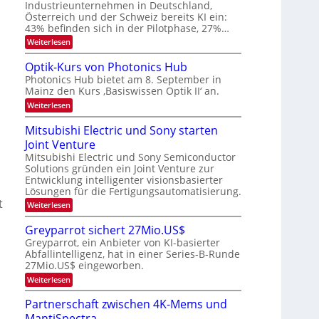
E
a
Industrieunternehmen in Deutschland,
e
-
r
Österreich und der Schweiz bereits KI ein:
r
H
k
43% befinden sich in der Pilotphase, 27%…
e
a
e
r
:
Weiterlesen
s
r
a
K
W
b
e
I
a
Optik-Kurs von Photonics Hub
u
-
c
e
Photonics Hub bietet am 8. September in
s
E
h
i
Mainz den Kurs ‚Basiswissen Optik II‘ an.
-
i
s
t
S
n
t
:
Weiterlesen
e
s
u
O
u
m
a
m
p
Mitsubishi Electric und Sony starten
n
i
t
i
t
n
z
g
Joint Venture
m
i
a
n
e
k
s
Mitsubishi Electric und Sony Semiconductor
r
i
r
-
Solutions gründen ein Joint Venture zur
-
m
s
K
Entwicklung intelligenter visionsbasierter
m
T
t
u
Lösungen für die Fertigungsautomatisierung.
t
e
r
r
i
t
n
s
:
Weiterlesen
e
n
H
v
M
d
n
a
o
i
Greyparrot sichert 27Mio.US$
e
l
n
t
d
r
Greyparrot, ein Anbieter von KI-basierter
b
P
s
s
D
Abfallintelligenz, hat in einer Series-B-Runde
j
h
u
A
a
o
27Mio.US$ eingeworben.
b
C
h
t
i
:
Weiterlesen
H
r
o
s
G
-
n
h
r
I
Partnerschaft zwischen 4K-Mems und
i
i
e
n
c
E
MantiSpectra
y