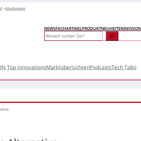
d
Abo
Kontakt
NEWS
FACHARTIKEL
PRODUKTNEUHEITEN
INVISIO
Search
ON Top Innovations
Marktübersichten
Podcasts
Tech Talks
ative