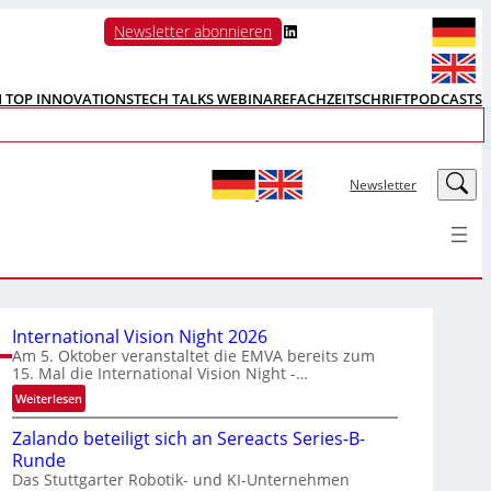
LinkedIn
Newsletter abonnieren
N TOP INNOVATIONS
TECH TALKS WEBINARE
FACHZEITSCHRIFT
PODCASTS
LinkedIn
Newsletter
International Vision Night 2026
Am 5. Oktober veranstaltet die EMVA bereits zum
15. Mal die International Vision Night -…
:
Weiterlesen
I
Zalando beteiligt sich an Sereacts Series-B-
n
Runde
t
Das Stuttgarter Robotik- und KI-Unternehmen
e