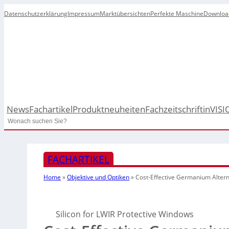
Datenschutzerklärung
Impressum
Marktübersichten
Perfekte Maschine
Downloa
News
Fachartikel
Produktneuheiten
Fachzeitschrift
inVISI
Search
FACHARTIKEL
Home
»
Objektive und Optiken
»
Cost-Effective Germanium Altern
Silicon for LWIR Protective Windows