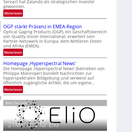
Sereact hat Zalando als strategischen Investor
r
gewonnen.
n
:
Weiterlesen
a
Z
t
a
i
OGP stärkt Präsenz in EMEA-Region
l
o
Optical Gaging Products (OGP), ein Geschäftsbereich
a
von Quality Vision International, erweitert sein
n
Partner-Netzwerk in Europa, dem Mittleren Osten
n
a
und Afrika (EMEA).
d
l
o
:
Weiterlesen
V
b
O
i
Homepage ‚Hyperspectral News‘
e
G
s
Die Homepage ‚Hyperspectral News‘ (betrieben von
t
P
i
Philippe Monnoyer) bündelt Nachrichten zur
e
s
o
hyperspektralen Bildgebung und verweist auf
i
t
n
öffentlich zugängliche Artikel, die um eigene…
l
ä
N
:
Weiterlesen
i
r
i
H
g
k
l
g
o
t
t
Bild: Elio Labs.
h
m
s
P
t
e
i
r
2
p
c
ä
0
a
21Mio.US$ für Elio
h
s
2
g
a
e
6