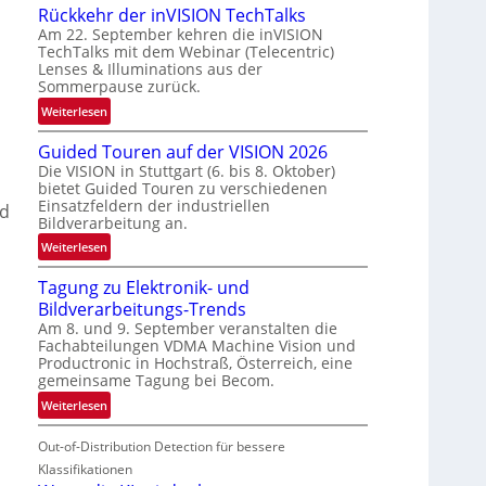
Rückkehr der inVISION TechTalks
n
Am 22. September kehren die inVISION
b
TechTalks mit dem Webinar (Telecentric)
e
Lenses & Illuminations aus der
g
Sommerpause zurück.
r
:
Weiterlesen
e
R
n
Guided Touren auf der VISION 2026
ü
z
Die VISION in Stuttgart (6. bis 8. Oktober)
c
t
bietet Guided Touren zu verschiedenen
k
e
Einsatzfeldern der industriellen
ed
k
Bildverarbeitung an.
M
e
ö
:
Weiterlesen
h
g
G
r
l
Tagung zu Elektronik- und
u
d
i
Bildverarbeitungs-Trends
i
e
c
Am 8. und 9. September veranstalten die
d
r
Fachabteilungen VDMA Machine Vision und
h
e
i
Productronic in Hochstraß, Österreich, eine
k
d
n
gemeinsame Tagung bei Becom.
e
T
V
:
Weiterlesen
i
o
I
T
t
u
S
Out-of-Distribution Detection für bessere
a
e
r
I
g
Klassifikationen
n
e
O