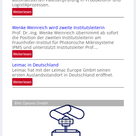
e
Logistikprozessen.
R
:
Weiterlesen
i
W
s
e
i
Wenke Weinreich wird zweite Institutsleiterin
n
k
Prof. Dr.-Ing. Wenke Weinreich übernimmt ab sofort
g
e
die Position der zweiten Institutsleiterin am
l
Fraunhofer-Institut für Photonische Mikrosysteme
n
o
IPMS und unterstützt Institutsleiter Prof.…
f
r
:
ü
Weiterlesen
S
W
r
e
Leimac in Deutschland
e
d
n
Leimac hat mit der Leimac Europe GmbH seinen
n
i
ersten Auslandsstandort in Deutschland eröffnet.
s
k
e
o
:
Weiterlesen
e
C
r
L
W
M
i
e
e
O
c
i
i
S
Bild: Optonic GmbH
u
m
n
S
n
a
r
e
d
c
e
n
S
i
i
s
i
n
c
o
g
D
h
r