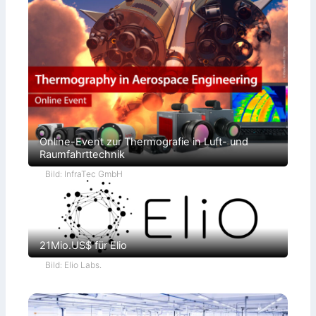
Online-Event zur Thermografie in Luft- und
Raumfahrttechnik
Bild: InfraTec GmbH
21Mio.US$ für Elio
Bild: Elio Labs.