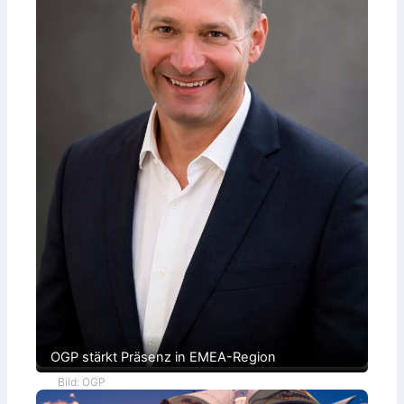
n
u
t
n
r
g
o
l
l
e
OGP stärkt Präsenz in EMEA-Region
Bild: OGP