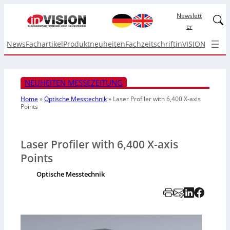
Newslett
Linked
er
News
Fachartikel
Produktneuheiten
Fachzeitschrift
inVISION Top I
NEUHEITEN MESSEZEITUNG
Home
»
Optische Messtechnik
»
Laser Profiler with 6,400
X-axis
Points
Laser Profiler with 6,400 X-axis
Points
Optische Messtechnik