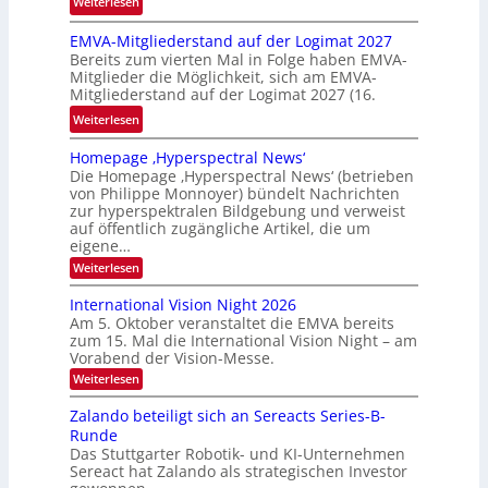
:
Weiterlesen
h
P
t
EMVA-Mitgliederstand auf der Logimat 2027
r
Bereits zum vierten Mal in Folge haben EMVA-
o
Mitglieder die Möglichkeit, sich am EMVA-
b
Mitgliederstand auf der Logimat 2027 (16.
l
:
Weiterlesen
e
E
m
Homepage ‚Hyperspectral News‘
M
f
Die Homepage ‚Hyperspectral News‘ (betrieben
V
a
von Philippe Monnoyer) bündelt Nachrichten
A
l
zur hyperspektralen Bildgebung und verweist
-
auf öffentlich zugängliche Artikel, die um
l
M
eigene…
S
i
:
Weiterlesen
c
H
t
h
o
International Vision Night 2026
g
u
m
Am 5. Oktober veranstaltet die EMVA bereits
l
e
h
zum 15. Mal die International Vision Night – am
p
i
k
Vorabend der Vision-Messe.
a
e
g
a
:
Weiterlesen
d
e
I
r
‚
e
n
Zalando beteiligt sich an Sereacts Series-B-
t
H
t
r
Runde
y
o
e
s
p
Das Stuttgarter Robotik- und KI-Unternehmen
r
n
e
Sereact hat Zalando als strategischen Investor
n
t
r
a