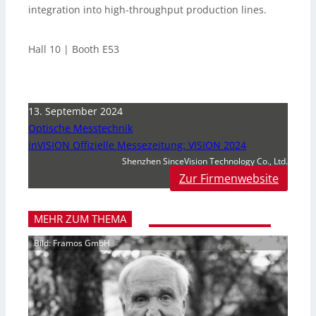
integration into high-throughput production lines.
Hall 10 | Booth E53
13. September 2024
Optische Messtechnik
inVISION Offizielle Messezeitung: VISION 2024
Shenzhen SinceVision Technology Co., Ltd.
Zur Firmenwebsite
MEHR ZUM THEMA
Bild: Framos GmbH