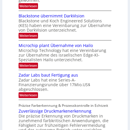
gewonnen.
a
s
t
:
Weiterlesen
p
n
i
Z
e
o
d
a
c
Blackstone übernimmt DarkVision
n
a
l
t
a
Blackstone und Koch Engineered Solutions
a
r
u
l
(KES) haben eine Vereinbarung zur Übernahme
n
a
V
f
von DarkVision unterzeichnet.
d
l
i
d
o
N
:
Weiterlesen
s
b
e
e
B
i
e
w
l
o
r
Microchip plant Übernahme von Hailo
t
s
a
n
Microchip Technology hat eine Vereinbarung
L
e
‘
c
N
i
zur Übernahme des israelischen Edge-KI-
k
o
i
l
Spezialisten Hailo unterzeichnet.
s
g
g
i
t
h
:
Weiterlesen
g
i
o
t
M
t
n
2
m
i
Zadar Labs baut Fertigung aus
s
e
0
c
a
i
Zadar Labs hat eine Series-A-
ü
2
r
c
t
b
Finanzierungsrunde über 17Mio.US$
6
o
h
e
abgeschlossen.
2
c
a
r
h
0
:
n
Weiterlesen
n
i
Z
S
2
i
p
a
e
m
Präzise Farberkennung & Prozesskontrolle in Echtzeit
7
p
d
r
m
l
Zuverlässige Druckmarkenerkennung
a
e
t
a
r
Die präzise Erkennung von Druckmarken in
a
D
n
L
c
zunehmend farbkritischen Anwendungen, die
a
t
a
t
Fähigkeit zur frühzeitigen Fehlervermeidung
r
Ü
b
s
k
und der autonome Betrieb unter variablen