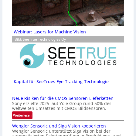
Webinar: Lasers for Machine Vision
Bild: SeeTrue Technologies Oy
Kapital für SeeTrues Eye-Tracking-Technologie
Neue Risiken für die CMOS Sensoren-Lieferketten
Sony erzielte 2025 laut Yole Group rund 50% des
weltweiten Umsatzes mit CMOS-Bildsensoren.
:
Weiterlesen
N
Wenglor Sensoric und Siga Vision kooperieren
e
Wenglor Sensoric unterstützt Siga Vision bei der
u
automatisierten Palettenprüfung in Produktions- und