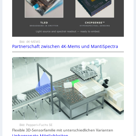
Bild: 4K-MEMS
Partnerschaft zwischen 4K-Mems und MantiSpectra
Bild: Pepperl+Fuchs SE
Flexible 3D-Sensorfamilie mit unterschiedlichen Varianten
Unbegrenzte Möglichkeiten