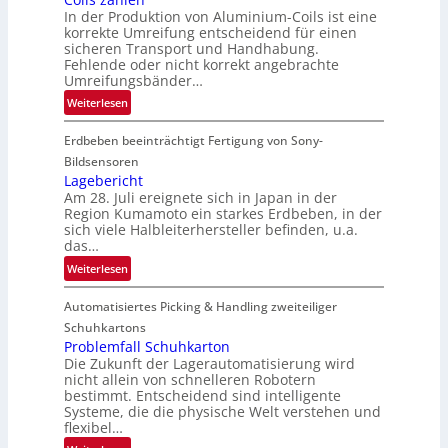
e
In der Produktion von Aluminium-Coils ist eine
r
korrekte Umreifung entscheidend für einen
i
sicheren Transport und Handhabung.
n
Fehlende oder nicht korrekt angebrachte
Umreifungsbänder…
:
Weiterlesen
C
Erdbeben beeinträchtigt Fertigung von Sony-
o
i
Bildsensoren
l
Lagebericht
Am 28. Juli ereignete sich in Japan in der
s
Region Kumamoto ein starkes Erdbeben, in der
z
sich viele Halbleiterhersteller befinden, u.a.
ä
das…
h
:
Weiterlesen
l
L
e
Automatisiertes Picking & Handling zweiteiliger
a
n
g
Schuhkartons
e
Problemfall Schuhkarton
Die Zukunft der Lagerautomatisierung wird
b
nicht allein von schnelleren Robotern
e
bestimmt. Entscheidend sind intelligente
r
Systeme, die die physische Welt verstehen und
i
flexibel…
c