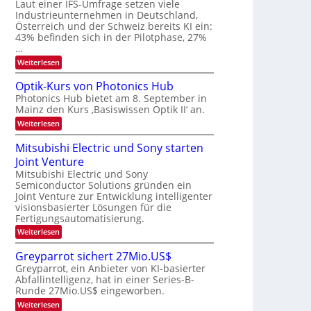
W
Laut einer IFS-Umfrage setzen viele
t
e
E
a
Industrieunternehmen in Deutschland,
r
-
r
Österreich und der Schweiz bereits KI ein:
H
a
k
43% befinden sich in der Pilotphase, 27%
e
e
r
…
r
s
b
a
:
Weiterlesen
W
e
e
K
a
u
I
c
i
Optik-Kurs von Photonics Hub
s
-
h
t
Photonics Hub bietet am 8. September in
-
E
s
S
Mainz den Kurs ‚Basiswissen Optik II‘ an.
i
u
t
e
n
u
:
Weiterlesen
n
m
s
m
O
g
i
a
i
p
Mitsubishi Electric und Sony starten
n
t
m
s
t
a
z
Joint Venture
e
i
-
r
n
r
k
Mitsubishi Electric und Sony
T
i
s
-
Semiconductor Solutions gründen ein
m
t
r
K
Joint Venture zur Entwicklung intelligenter
m
e
u
e
visionsbasierter Lösungen für die
t
n
r
n
i
Fertigungsautomatisierung.
H
s
n
a
d
v
:
Weiterlesen
d
l
o
M
s
e
b
n
i
Greyparrot sichert 27Mio.US$
r
j
P
t
D
a
Greyparrot, ein Anbieter von KI-basierter
h
s
A
h
o
Abfallintelligenz, hat in einer Series-B-
u
C
r
t
Runde 27Mio.US$ eingeworben.
b
H
o
i
:
-
Weiterlesen
n
s