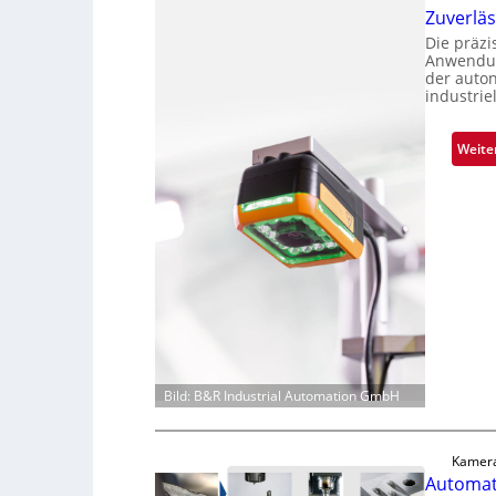
Zuverlä
Die präz
Anwendun
der auto
industrie
Weite
Bild: B&R Industrial Automation GmbH
Kamera
Automati