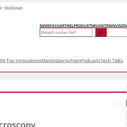
d
Abo
Kontakt
NEWS
FACHARTIKEL
PRODUKTNEUHEITEN
INVISIO
Search
ON Top Innovations
Marktübersichten
Podcasts
Tech Talks
icroscopy