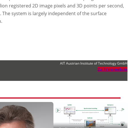
llion registered 2D image pixels and 3D points per second,
. The system is largely independent of the surface
n.
AIT Austrian Institute of Technology GmbH
Zur Firmenwebsite