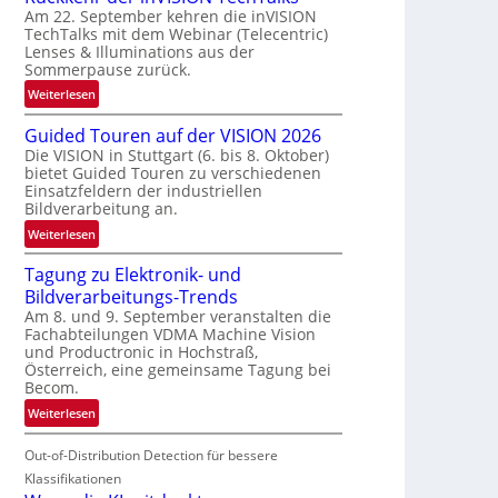
Am 22. September kehren die inVISION
b
TechTalks mit dem Webinar (Telecentric)
e
Lenses & Illuminations aus der
g
Sommerpause zurück.
r
:
Weiterlesen
e
R
n
Guided Touren auf der VISION 2026
ü
z
Die VISION in Stuttgart (6. bis 8. Oktober)
c
t
bietet Guided Touren zu verschiedenen
k
e
Einsatzfeldern der industriellen
k
Bildverarbeitung an.
M
e
ö
:
Weiterlesen
h
g
G
r
l
Tagung zu Elektronik- und
u
d
i
Bildverarbeitungs-Trends
i
e
c
Am 8. und 9. September veranstalten die
d
r
Fachabteilungen VDMA Machine Vision
h
e
i
und Productronic in Hochstraß,
k
d
n
Österreich, eine gemeinsame Tagung bei
e
T
Becom.
V
i
o
I
:
Weiterlesen
t
u
S
T
e
r
I
Out-of-Distribution Detection für bessere
a
n
e
O
g
Klassifikationen
n
N
u