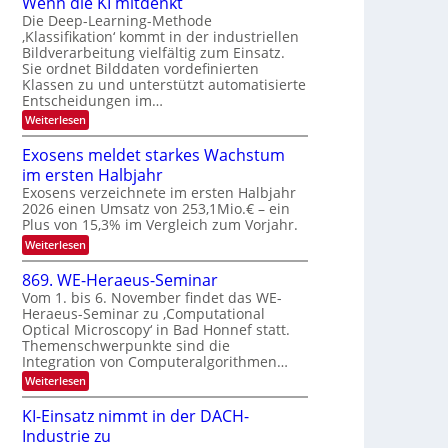
Wenn die KI mitdenkt
a
T
n
Die Deep-Learning-Methode
u
‚Klassifikation‘ kommt in der industriellen
e
g
f
Bildverarbeitung vielfältig zum Einsatz.
c
z
d
Sie ordnet Bilddaten vordefinierten
h
u
Klassen zu und unterstützt automatisierte
e
T
E
Entscheidungen im…
r
a
l
:
Weiterlesen
V
l
e
W
I
e
k
k
Exosens meldet starkes Wachstum
S
n
s
t
im ersten Halbjahr
n
I
r
d
Exosens verzeichnete im ersten Halbjahr
O
i
2026 einen Umsatz von 253,1Mio.€ – ein
o
e
N
Plus von 15,3% im Vergleich zum Vorjahr.
n
K
2
:
Weiterlesen
I
i
0
E
m
k
x
i
2
869. WE-Heraeus-Seminar
-
o
t
6
Vom 1. bis 6. November findet das WE-
s
d
u
Heraeus-Seminar zu ‚Computational
e
e
n
Optical Microscopy‘ in Bad Honnef statt.
n
n
d
s
k
Themenschwerpunkte sind die
m
t
Integration von Computeralgorithmen…
B
e
i
:
Weiterlesen
l
8
d
l
6
e
KI-Einsatz nimmt in der DACH-
d
9
t
Industrie zu
v
.
s