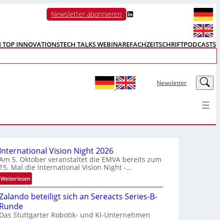
LinkedIn
Newsletter abonnieren
N TOP INNOVATIONS
TECH TALKS WEBINARE
FACHZEITSCHRIFT
PODCASTS
LinkedIn
Newsletter
International Vision Night 2026
Am 5. Oktober veranstaltet die EMVA bereits zum
15. Mal die International Vision Night -…
:
Weiterlesen
I
Zalando beteiligt sich an Sereacts Series-B-
n
Runde
t
Das Stuttgarter Robotik- und KI-Unternehmen
e