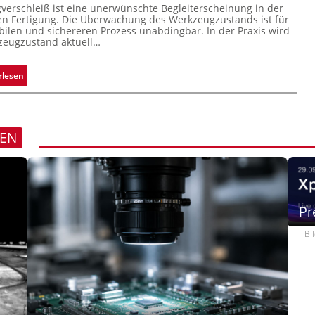
u
erschleiß ist eine unerwünschte Begleiterscheinung in der
c
n Fertigung. Die Überwachung des Werkzeugzustands ist für
k
bilen und sichereren Prozess unabdingbar. In der Praxis wird
zeugzustand aktuell…
m
a
r
:
rlesen
k
A
e
u
n
t
e
o
REN
r
m
k
a
e
t
n
i
n
s
Pr
u
i
Bi
n
e
g
r
t
e
K
o