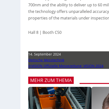
700nm and the ability to deliver up to 60 mi
the technology offers unparalleled accuracy
properties of the materials under inspectio
Hall 8 | Booth C50
14. September 2024
Optische Messtechnik
inVISION Offizielle Messezeitung: VISION 2024
MEHR ZUM THEMA