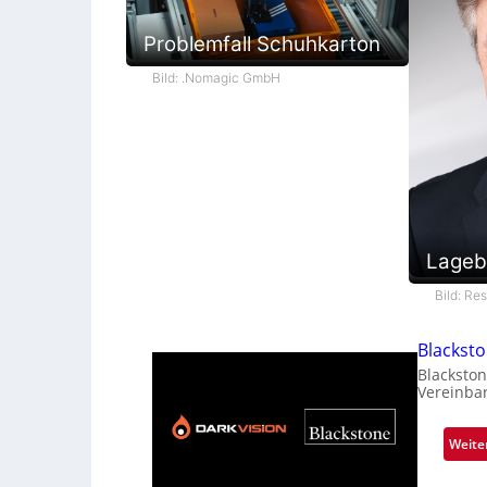
Problemfall Schuhkarton
Bild: .Nomagic GmbH
Lageb
Bild: Re
Blackst
Blackston
Vereinba
Weite