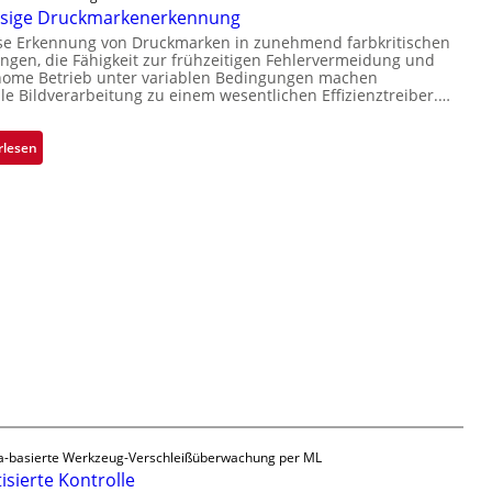
r
ssige Druckmarkenerkennung
V
Ü
L
i
ise Erkennung von Druckmarken in zunehmend farbkritischen
b
a
gen, die Fähigkeit zur frühzeitigen Fehlervermeidung und
s
e
b
nome Betrieb unter variablen Bedingungen machen
i
r
lle Bildverarbeitung zu einem wesentlichen Effizienztreiber.…
s
o
n
b
n
a
a
:
rlesen
h
u
Z
m
t
u
e
F
v
v
e
e
o
r
r
n
t
l
H
i
ä
a
g
s
i
u
s
l
n
i
o
g
g
a
e
u
D
-basierte Werkzeug-Verschleißüberwachung per ML
s
r
sierte Kontrolle