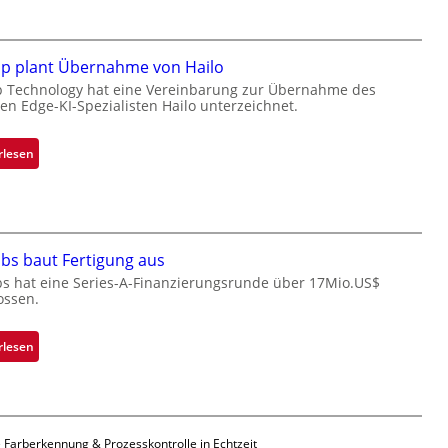
l
a
c
k
ip plant Übernahme von Hailo
s
p Technology hat eine Vereinbarung zur Übernahme des
hen Edge-KI-Spezialisten Hailo unterzeichnet.
t
o
n
:
rlesen
e
M
ü
i
b
c
e
r
r
bs baut Fertigung aus
o
n
c
bs hat eine Series-A-Finanzierungsrunde über 17Mio.US$
i
ossen.
h
m
i
m
p
:
rlesen
t
p
Z
D
l
a
a
a
d
r
n
a
k
 Farberkennung & Prozesskontrolle in Echtzeit
t