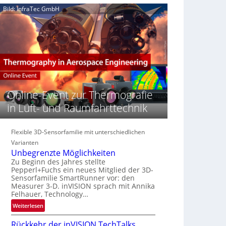
e
n
n
Bild: InfraTec GmbH
‚
S
z
H
e
i
y
r
n
p
e
E
e
a
M
r
c
E
s
t
A
p
s
-
e
Online-Event zur Thermografie
S
R
c
e
e
in Luft- und Raumfahrttechnik
t
r
g
r
i
i
a
e
Flexible 3D-Sensorfamilie mit unterschiedlichen
o
l
s
n
Varianten
N
-
Unbegrenzte Möglichkeiten
e
B
Zu Beginn des Jahres stellte
w
Pepperl+Fuchs ein neues Mitglied der 3D-
-
s
Sensorfamilie SmartRunner vor: den
R
Measurer 3-D. inVISION sprach mit Annika
‘
u
Felhauer, Technology…
n
:
Weiterlesen
d
U
e
Rückkehr der inVISION TechTalks
n