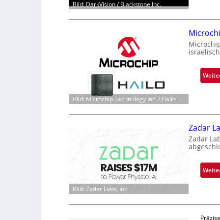
Bild: DarkVision / Blackstone Inc.
Microch
Microchi
israelisc
Weite
Bild: Microchip Technology Inc. / Hailo
Zadar La
Zadar La
abgeschl
Weite
Bild: Zadar Labs, Inc.
Präzise