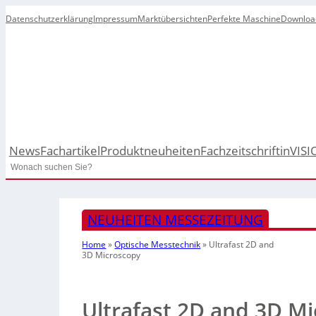
Datenschutzerklärung
Impressum
Marktübersichten
Perfekte Maschine
Downloa
News
Fachartikel
Produktneuheiten
Fachzeitschrift
inVISI
Search
NEUHEITEN MESSEZEITUNG
Home
»
Optische Messtechnik
»
Ultrafast 2D and
3D Microscopy
Ultrafast 2D and 3D M