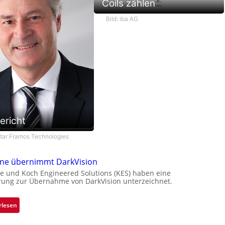
Coils zählen
Bild: iba AG
ericht
star Framos Technologies
one übernimmt DarkVision
e und Koch Engineered Solutions (KES) haben eine
rung zur Übernahme von DarkVision unterzeichnet.
:
rlesen
B