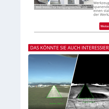
Werkzeugv
spanende
Bild: Institut für Fertigungstechnik und
einen sta
der Werk
Weite
DAS KÖNNTE SIE AUCH INTERESSIE