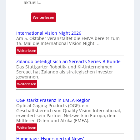
u
aktuell…
c
k
:
Weiterlesen
m
A
a
u
International Vision Night 2026
r
t
Am 5. Oktober veranstaltet die EMVA bereits zum
k
15. Mal die International Vision Night -…
o
e
m
:
Weiterlesen
n
I
a
e
Zalando beteiligt sich an Sereacts Series-B-Runde
n
t
Das Stuttgarter Robotik- und KI-Unternehmen
r
t
i
Sereact hat Zalando als strategischen Investor
k
e
s
gewonnen.
e
r
i
:
Weiterlesen
n
n
e
Z
a
n
a
r
t
u
OGP stärkt Präsenz in EMEA-Region
l
t
i
Optical Gaging Products (OGP), ein
n
a
e
o
Geschäftsbereich von Quality Vision International,
g
n
erweitert sein Partner-Netzwerk in Europa, dem
K
n
d
Mittleren Osten und Afrika (EMEA).
a
o
o
:
l
Weiterlesen
n
b
O
V
t
e
Homepage ‚Hyperspectral News‘
G
i