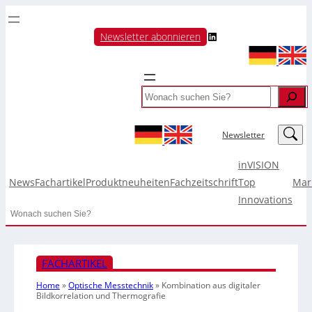
LinkedIn
Newsletter abonnieren
Search
LinkedIn
Newsletter
inVISION
News
Fachartikel
Produktneuheiten
Fachzeitschrift
Top
Mar
Innovations
Search
FACHARTIKEL
Home
»
Optische Messtechnik
»
Kombination aus digitaler
Bildkorrelation und Thermografie