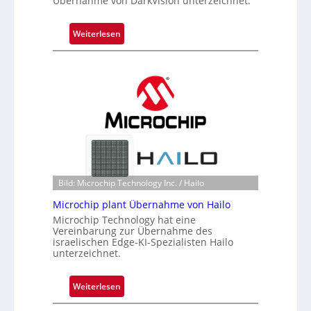
Übernahme von DarkVision unterzeichnet.
:
Weiterlesen
B
l
a
c
k
s
t
o
n
e
Bild: Microchip Technology Inc. / Hailo
ü
Microchip plant Übernahme von Hailo
b
Microchip Technology hat eine
e
Vereinbarung zur Übernahme des
r
israelischen Edge-KI-Spezialisten Hailo
n
unterzeichnet.
i
m
:
Weiterlesen
m
M
t