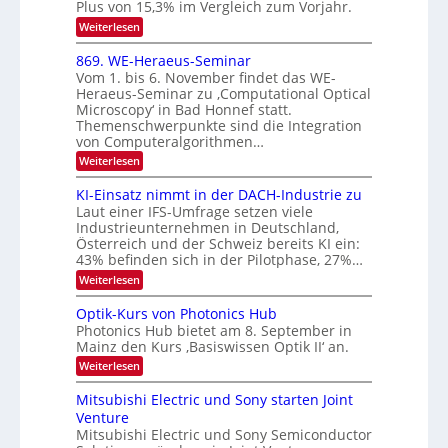
e
Plus von 15,3% im Vergleich zum Vorjahr.
O
n
K
N
:
Weiterlesen
I
i
E
2
m
k
x
869. WE-Heraeus-Seminar
i
0
o
-
t
Vom 1. bis 6. November findet das WE-
s
2
d
u
Heraeus-Seminar zu ‚Computational Optical
e
e
6
Microscopy‘ in Bad Honnef statt.
n
n
n
Themenschwerpunkte sind die Integration
s
d
k
m
von Computeralgorithmen…
t
B
e
:
Weiterlesen
l
i
8
d
l
6
KI-Einsatz nimmt in der DACH-Industrie zu
e
9
d
t
Laut einer IFS-Umfrage setzen viele
.
s
v
Industrieunternehmen in Deutschland,
W
t
Österreich und der Schweiz bereits KI ein:
e
E
a
43% befinden sich in der Pilotphase, 27%…
-
r
r
H
k
:
Weiterlesen
a
e
e
K
r
r
s
I
Optik-Kurs von Photonics Hub
a
b
W
-
e
Photonics Hub bietet am 8. September in
a
E
e
u
Mainz den Kurs ‚Basiswissen Optik II‘ an.
c
i
s
i
h
n
:
Weiterlesen
-
s
t
s
O
S
t
a
p
u
Mitsubishi Electric und Sony starten Joint
e
u
t
t
m
n
Venture
m
z
i
i
i
n
Mitsubishi Electric und Sony Semiconductor
g
k
n
m
i