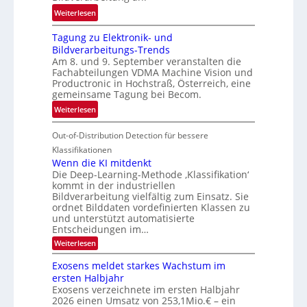
e
:
ö
Weiterlesen
h
G
g
r
Tagung zu Elektronik- und
u
l
d
Bildverarbeitungs-Trends
i
i
e
Am 8. und 9. September veranstalten die
d
c
r
Fachabteilungen VDMA Machine Vision und
e
h
Productronic in Hochstraß, Österreich, eine
i
d
k
gemeinsame Tagung bei Becom.
n
T
e
:
Weiterlesen
V
o
i
T
I
u
t
Out-of-Distribution Detection für bessere
a
S
r
e
g
I
Klassifikationen
e
n
u
Wenn die KI mitdenkt
O
n
Die Deep-Learning-Methode ‚Klassifikation‘
n
N
a
kommt in der industriellen
g
T
u
Bildverarbeitung vielfältig zum Einsatz. Sie
z
e
ordnet Bilddaten vordefinierten Klassen zu
f
u
c
und unterstützt automatisierte
d
E
h
Entscheidungen im…
e
l
T
:
Weiterlesen
r
W
e
a
V
e
Exosens meldet starkes Wachstum im
k
l
n
I
ersten Halbjahr
t
k
n
S
Exosens verzeichnete im ersten Halbjahr
d
r
s
I
2026 einen Umsatz von 253,1Mio.€ – ein
i
o