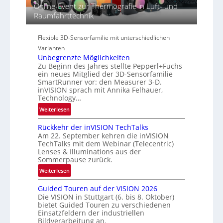
g
Online-Event zur Thermografie in Luft- und
r
i
i
Raumfahrttechnik
a
e
o
l
s
n
N
-
Flexible 3D-Sensorfamilie mit unterschiedlichen
e
B
Varianten
w
-
Unbegrenzte Möglichkeiten
s
Zu Beginn des Jahres stellte Pepperl+Fuchs
R
ein neues Mitglied der 3D-Sensorfamilie
‘
u
SmartRunner vor: den Measurer 3-D.
n
inVISION sprach mit Annika Felhauer,
d
Technology…
e
:
Weiterlesen
U
Rückkehr der inVISION TechTalks
n
Am 22. September kehren die inVISION
b
TechTalks mit dem Webinar (Telecentric)
e
Lenses & Illuminations aus der
g
Sommerpause zurück.
r
:
Weiterlesen
e
R
n
Guided Touren auf der VISION 2026
ü
z
Die VISION in Stuttgart (6. bis 8. Oktober)
c
t
bietet Guided Touren zu verschiedenen
k
Einsatzfeldern der industriellen
e
k
Bildverarbeitung an.
M