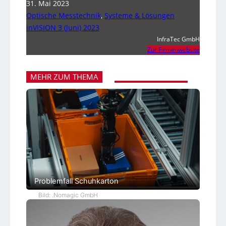
31. Mai 2023
Optische Messtechnik
,
Systeme & Lösungen
inVISION 3 (Juni) 2023
InfraTec GmbH
Zur Firmenwebsite
MEHR ZUM THEMA
Problemfall Schuhkarton
Bild: .Nomagic GmbH