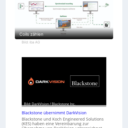
Coils zählen
Bild: iba AG
Bild: DarkVision / Blackstone Inc.
Blackstone übernimmt DarkVision
Blackstone und Koch Engineered Solutions
(KES) haben eine Vereinbarung zur