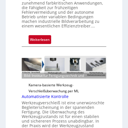
zunehmend farbkritischen Anwendungen,
die Fähigkeit zur frühzeitigen
Fehlervermeidung und der autonome
Betrieb unter variablen Bedingungen
machen industrielle Bildverarbeitung zu
einem wesentlichen Effizienztreiber.…
:
Weiterlesen
Z
u
v
e
r
l
Bild: Institut für Fertigungstechnik und
ä
Kamera-basierte Werkzeug-
s
Verschleißüberwachung per ML
s
Automatisierte Kontrolle
i
Werkzeugverschleiß ist eine unerwünschte
g
Begleiterscheinung in der spanenden
e
Fertigung. Die Überwachung des
Werkzeugzustands ist für einen stabilen
D
und sichereren Prozess unabdingbar. In
r
der Praxis wird der Werkzeugzustand