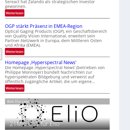
Sereact hat Zalando als strategischen Investor
r
gewonnen.
n
:
Weiterlesen
a
Z
t
a
i
OGP stärkt Präsenz in EMEA-Region
l
o
Optical Gaging Products (OGP), ein Geschäftsbereich
a
von Quality Vision International, erweitert sein
n
Partner-Netzwerk in Europa, dem Mittleren Osten
n
a
und Afrika (EMEA).
d
l
o
:
Weiterlesen
V
b
O
i
Homepage ‚Hyperspectral News‘
e
G
s
Die Homepage ‚Hyperspectral News‘ (betrieben von
t
P
i
Philippe Monnoyer) bündelt Nachrichten zur
e
s
o
hyperspektralen Bildgebung und verweist auf
i
t
n
öffentlich zugängliche Artikel, die um eigene…
l
ä
N
:
Weiterlesen
i
r
i
H
g
k
g
o
t
t
Bild: Elio Labs.
h
m
s
P
t
e
i
r
2
p
c
ä
0
a
21Mio.US$ für Elio
h
s
2
g
a
e
6