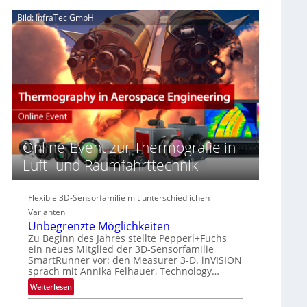
e
n
n
Bild: InfraTec GmbH
‚
S
z
H
e
i
y
r
n
p
e
E
e
a
M
r
c
E
s
t
A
p
s
-
e
S
R
c
e
e
Online-Event zur Thermografie in
t
r
g
r
Luft- und Raumfahrttechnik
i
i
a
e
o
l
s
n
Flexible 3D-Sensorfamilie mit unterschiedlichen
N
-
Varianten
e
B
Unbegrenzte Möglichkeiten
w
-
Zu Beginn des Jahres stellte Pepperl+Fuchs
s
R
ein neues Mitglied der 3D-Sensorfamilie
‘
u
SmartRunner vor: den Measurer 3-D. inVISION
sprach mit Annika Felhauer, Technology…
n
d
:
Weiterlesen
e
U