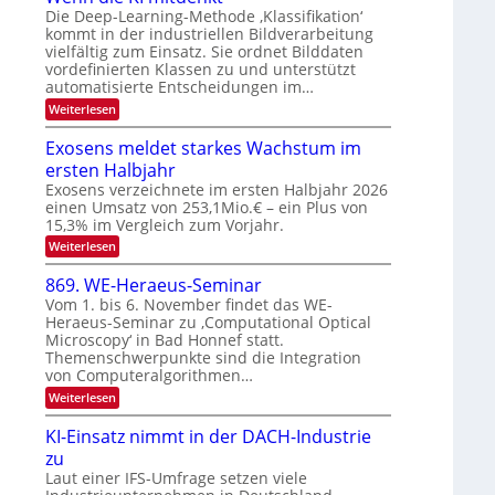
N
n
Die Deep-Learning-Methode ‚Klassifikation‘
a
T
kommt in der industriellen Bildverarbeitung
g
u
vielfältig zum Einsatz. Sie ordnet Bilddaten
e
z
f
vordefinierten Klassen zu und unterstützt
c
u
d
automatisierte Entscheidungen im…
h
E
e
:
Weiterlesen
T
l
W
r
a
e
e
Exosens meldet starkes Wachstum im
V
n
l
k
ersten Halbjahr
I
n
k
t
d
Exosens verzeichnete im ersten Halbjahr 2026
S
s
i
r
einen Umsatz von 253,1Mio.€ – ein Plus von
I
e
15,3% im Vergleich zum Vorjahr.
o
O
K
n
:
Weiterlesen
I
N
E
m
i
2
x
i
869. WE-Heraeus-Seminar
k
o
t
0
Vom 1. bis 6. November findet das WE-
s
-
d
2
Heraeus-Seminar zu ‚Computational Optical
e
e
u
6
Microscopy‘ in Bad Honnef statt.
n
n
n
s
k
Themenschwerpunkte sind die Integration
m
d
t
von Computeralgorithmen…
e
B
:
Weiterlesen
l
8
i
d
6
e
KI-Einsatz nimmt in der DACH-Industrie
l
9
t
zu
d
.
s
W
Laut einer IFS-Umfrage setzen viele
v
t
E
a