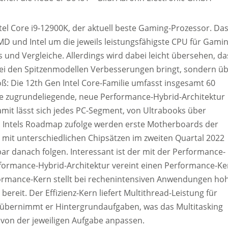
tel Core i9-12900K, der aktuell beste Gaming-Prozessor. Da
MD und Intel um die jeweils leistungsfähigste CPU für Gamin
 und Vergleiche. Allerdings wird dabei leicht übersehen, da
bei den Spitzenmodellen Verbesserungen bringt, sondern ü
ß: Die 12th Gen Intel Core-Familie umfasst insgesamt 60
ie zugrundeliegende, neue Performance-Hybrid-Architektur
amit lässt sich jedes PC-Segment, von Ultrabooks über
 Intels Roadmap zufolge werden erste Motherboards der
es mit unterschiedlichen Chipsätzen im zweiten Quartal 2022
bar danach folgen. Interessant ist der mit der Performance-
erformance-Hybrid-Architektur vereint einen Performance-Ke
rformance-Kern stellt bei rechenintensiven Anwendungen ho
ereit. Der Effizienz-Kern liefert Multithread-Leistung für
 übernimmt er Hintergrundaufgaben, was das Multitasking
t von der jeweiligen Aufgabe anpassen.