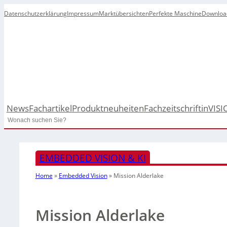
Datenschutzerklärung
Impressum
Marktübersichten
Perfekte Maschine
Downloa
News
Fachartikel
Produktneuheiten
Fachzeitschrift
inVISI
Search
EMBEDDED VISION & KI
Home
»
Embedded Vision
»
Mission Alderlake
Mission Alderlake