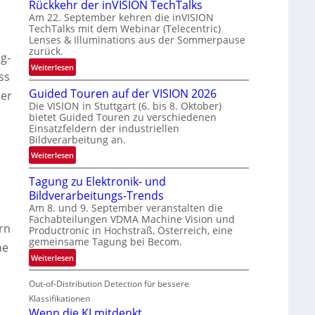
Rückkehr der inVISION TechTalks
n
Am 22. September kehren die inVISION
b
TechTalks mit dem Webinar (Telecentric)
e
s
Lenses & Illuminations aus der Sommerpause
g
zurück.
g-
r
:
Weiterlesen
e
ss
R
n
Guided Touren auf der VISION 2026
ü
ber
z
Die VISION in Stuttgart (6. bis 8. Oktober)
c
t
bietet Guided Touren zu verschiedenen
k
e
Einsatzfeldern der industriellen
k
Bildverarbeitung an.
M
e
ö
:
Weiterlesen
h
g
G
r
l
Tagung zu Elektronik- und
u
d
i
Bildverarbeitungs-Trends
i
e
c
Am 8. und 9. September veranstalten die
d
r
Fachabteilungen VDMA Machine Vision und
h
e
rn
i
Productronic in Hochstraß, Österreich, eine
k
d
n
gemeinsame Tagung bei Becom.
he
e
T
V
:
Weiterlesen
i
o
I
T
t
u
S
Out-of-Distribution Detection für bessere
a
e
r
I
g
Klassifikationen
n
e
O
u
Wenn die KI mitdenkt
n