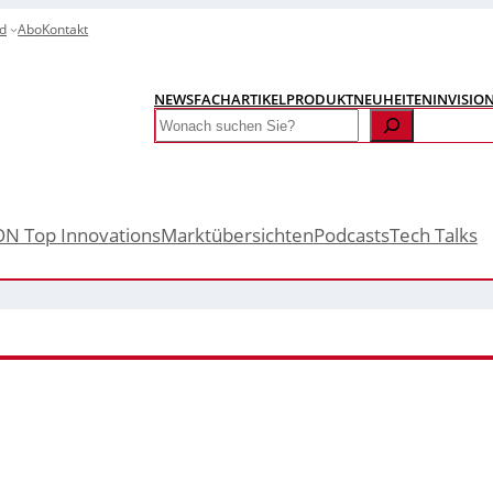
d
Abo
Kontakt
NEWS
FACHARTIKEL
PRODUKTNEUHEITEN
INVISIO
Search
ON Top Innovations
Marktübersichten
Podcasts
Tech Talks