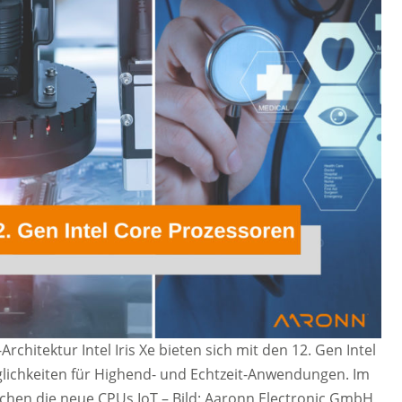
hitektur Intel Iris Xe bieten sich mit den 12. Gen Intel
glichkeiten für Highend- und Echtzeit-Anwendungen. Im
ichen die neue CPUs IoT
–
Bild: Aaronn Electronic GmbH