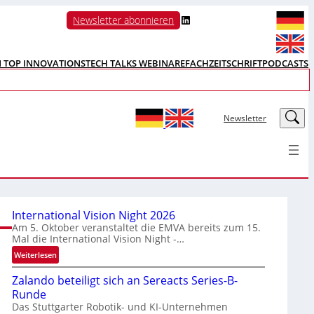
LinkedIn
Newsletter abonnieren
N TOP INNOVATIONS
TECH TALKS WEBINARE
FACHZEITSCHRIFT
PODCASTS
LinkedIn
Newsletter
International Vision Night 2026
Am 5. Oktober veranstaltet die EMVA bereits zum 15.
Mal die International Vision Night -…
:
Weiterlesen
I
Zalando beteiligt sich an Sereacts Series-B-
n
Runde
t
Das Stuttgarter Robotik- und KI-Unternehmen
e