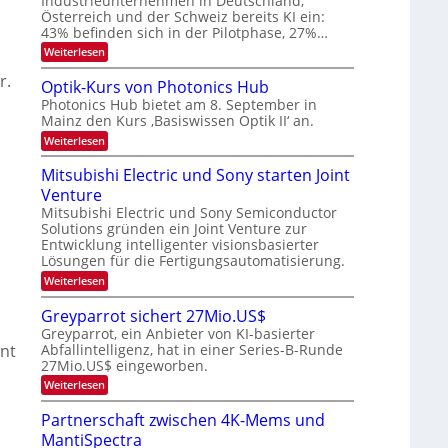
Industrieunternehmen in Deutschland,
e
-
r
Österreich und der Schweiz bereits KI ein:
r
H
k
43% befinden sich in der Pilotphase, 27%…
e
a
e
r
:
Weiterlesen
s
r
a
K
W
b
r.
e
I
a
Optik-Kurs von Photonics Hub
u
-
c
e
Photonics Hub bietet am 8. September in
s
E
h
i
Mainz den Kurs ‚Basiswissen Optik II‘ an.
-
i
s
t
S
n
t
:
Weiterlesen
e
s
u
O
u
m
a
m
p
Mitsubishi Electric und Sony starten Joint
n
i
t
i
t
n
z
g
Venture
m
i
a
n
e
k
s
Mitsubishi Electric und Sony Semiconductor
r
i
r
-
Solutions gründen ein Joint Venture zur
-
m
s
K
Entwicklung intelligenter visionsbasierter
m
T
t
u
Lösungen für die Fertigungsautomatisierung.
t
e
r
r
i
n
s
:
Weiterlesen
e
n
H
v
M
d
n
a
o
i
Greyparrot sichert 27Mio.US$
e
l
n
t
d
r
Greyparrot, ein Anbieter von KI-basierter
b
P
s
s
D
Abfallintelligenz, hat in einer Series-B-Runde
nt
j
h
u
A
a
o
27Mio.US$ eingeworben.
b
C
h
t
i
:
Weiterlesen
H
r
o
s
G
-
n
h
r
I
Partnerschaft zwischen 4K-Mems und
i
i
e
n
c
E
MantiSpectra
y
d
s
l