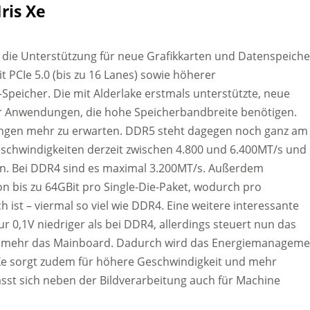
ris Xe
t die Unterstützung für neue Grafikkarten und Datenspeiche
 PCIe 5.0 (bis zu 16 Lanes) sowie höherer
Speicher. Die mit Alderlake erstmals unterstützte, neue
für Anwendungen, die hohe Speicherbandbreite benötigen.
ngen mehr zu erwarten. DDR5 steht dagegen noch ganz am
Geschwindigkeiten derzeit zwischen 4.800 und 6.400MT/s und
en. Bei DDR4 sind es maximal 3.200MT/s. Außerdem
 bis zu 64GBit pro Single-Die-Paket, wodurch pro
 ist – viermal so viel wie DDR4. Eine weitere interessante
r 0,1V niedriger als bei DDR4, allerdings steuert nun das
ht mehr das Mainboard. Dadurch wird das Energiemanageme
is Xe sorgt zudem für höhere Geschwindigkeit und mehr
lässt sich neben der Bildverarbeitung auch für Machine