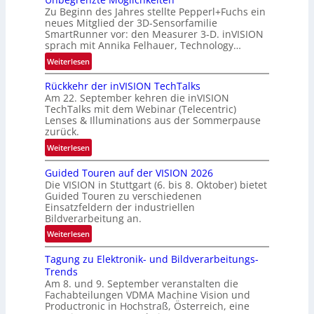
‘
u
Zu Beginn des Jahres stellte Pepperl+Fuchs ein
n
neues Mitglied der 3D-Sensorfamilie
SmartRunner vor: den Measurer 3-D. inVISION
d
sprach mit Annika Felhauer, Technology…
e
:
Weiterlesen
U
Rückkehr der inVISION TechTalks
n
Am 22. September kehren die inVISION
b
TechTalks mit dem Webinar (Telecentric)
e
Lenses & Illuminations aus der Sommerpause
g
zurück.
r
:
Weiterlesen
e
R
n
Guided Touren auf der VISION 2026
ü
z
Die VISION in Stuttgart (6. bis 8. Oktober) bietet
c
t
Guided Touren zu verschiedenen
k
Einsatzfeldern der industriellen
e
k
Bildverarbeitung an.
M
e
:
ö
Weiterlesen
h
G
g
r
Tagung zu Elektronik- und Bildverarbeitungs-
u
l
d
Trends
i
i
e
Am 8. und 9. September veranstalten die
d
c
r
Fachabteilungen VDMA Machine Vision und
e
h
Productronic in Hochstraß, Österreich, eine
i
d
k