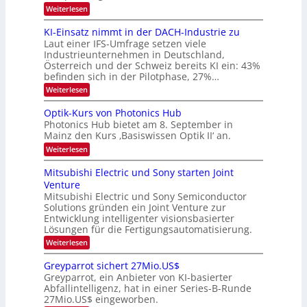
e
:
Weiterlesen
B
l
8
d
i
6
KI-Einsatz nimmt in der DACH-Industrie zu
e
l
9
t
Laut einer IFS-Umfrage setzen viele
.
d
s
Industrieunternehmen in Deutschland,
W
t
v
Österreich und der Schweiz bereits KI ein: 43%
E
a
befinden sich in der Pilotphase, 27%…
-
e
r
H
k
r
:
Weiterlesen
e
e
K
a
r
s
I
Optik-Kurs von Photonics Hub
a
r
W
-
e
Photonics Hub bietet am 8. September in
a
E
b
u
Mainz den Kurs ‚Basiswissen Optik II‘ an.
c
i
e
s
h
n
:
Weiterlesen
-
i
s
s
O
S
t
a
t
p
Mitsubishi Electric und Sony starten Joint
e
u
t
t
u
m
Venture
m
z
i
i
n
i
n
Mitsubishi Electric und Sony Semiconductor
k
n
m
i
Solutions gründen ein Joint Venture zur
-
g
a
e
m
K
Entwicklung intelligenter visionsbasierter
s
r
r
m
u
Lösungen für die Fertigungsautomatisierung.
-
s
t
r
:
t
Weiterlesen
i
s
T
M
e
n
v
r
i
n
d
o
Greyparrot sichert 27Mio.US$
t
H
e
e
n
Greyparrot, ein Anbieter von KI-basierter
s
a
r
P
n
Abfallintelligenz, hat in einer Series-B-Runde
u
l
D
h
d
27Mio.US$ eingeworben.
b
b
A
o