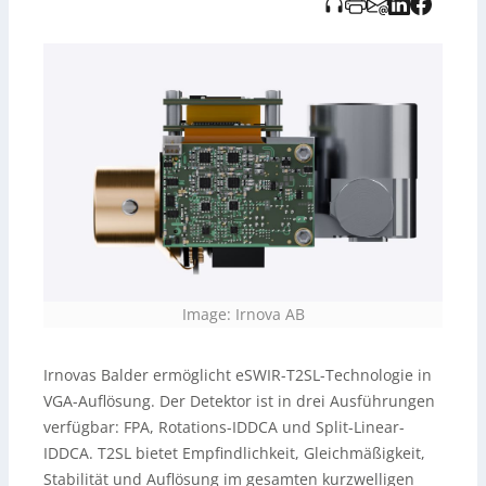
http://www.irnova.ch
; Hinweis: Audio wurde KI-generiert
und vom Tido Verlag bereitgestellt.)
Image: Irnova AB
Irnovas Balder ermöglicht eSWIR-T2SL-Technologie in
VGA-Auflösung. Der Detektor ist in drei Ausführungen
verfügbar: FPA, Rotations-IDDCA und Split-Linear-
IDDCA. T2SL bietet Empfindlichkeit, Gleichmäßigkeit,
Stabilität und Auflösung im gesamten kurzwelligen