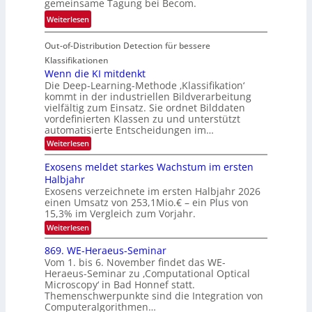
gemeinsame Tagung bei Becom.
n
T
e
:
Weiterlesen
V
o
i
T
I
u
t
Out-of-Distribution Detection für bessere
a
S
r
e
g
I
Klassifikationen
e
n
u
Wenn die KI mitdenkt
O
n
Die Deep-Learning-Methode ‚Klassifikation‘
n
N
a
kommt in der industriellen Bildverarbeitung
g
T
u
vielfältig zum Einsatz. Sie ordnet Bilddaten
z
e
vordefinierten Klassen zu und unterstützt
f
u
c
automatisierte Entscheidungen im…
d
E
h
:
Weiterlesen
e
l
T
W
r
e
e
a
Exosens meldet starkes Wachstum im ersten
V
n
k
Halbjahr
l
n
I
Exosens verzeichnete im ersten Halbjahr 2026
t
k
d
S
einen Umsatz von 253,1Mio.€ – ein Plus von
i
r
s
e
I
15,3% im Vergleich zum Vorjahr.
o
K
O
:
Weiterlesen
n
I
E
N
m
i
x
869. WE-Heraeus-Seminar
i
2
o
k
t
Vom 1. bis 6. November findet das WE-
0
s
d
-
Heraeus-Seminar zu ‚Computational Optical
e
2
e
u
Microscopy‘ in Bad Honnef statt.
n
n
6
Themenschwerpunkte sind die Integration von
s
n
k
m
Computeralgorithmen…
t
d