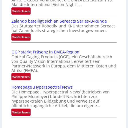
Mal die International Vision Night -…
:
Weiterlesen
I
Zalando beteiligt sich an Sereacts Series-B-Runde
n
Das Stuttgarter Robotik- und KI-Unternehmen Sereact
t
hat Zalando als strategischen Investor gewonnen.
e
:
Weiterlesen
r
Z
n
a
a
OGP stärkt Präsenz in EMEA-Region
l
t
Optical Gaging Products (OGP), ein Geschäftsbereich
a
i
von Quality Vision International, erweitert sein
n
o
Partner-Netzwerk in Europa, dem Mittleren Osten und
d
Afrika (EMEA).
n
o
a
:
Weiterlesen
b
l
O
e
Homepage ‚Hyperspectral News‘
V
G
t
Die Homepage ‚Hyperspectral News‘ (betrieben von
i
P
Philippe Monnoyer) bündelt Nachrichten zur
e
s
s
hyperspektralen Bildgebung und verweist auf
i
i
t
öffentlich zugängliche Artikel, die um eigene…
l
o
ä
:
Weiterlesen
i
n
r
H
g
N
k
o
t
i
t