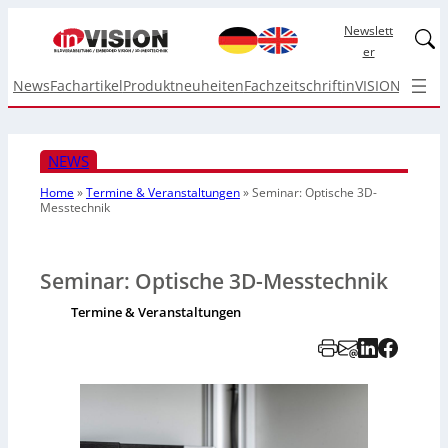
Newslett
Linked
er
News
Fachartikel
Produktneuheiten
Fachzeitschrift
inVISION Top I
NEWS
Home
»
Termine & Veranstaltungen
»
Seminar: Optische 3D-
Messtechnik
Seminar: Optische 3D-Messtechnik
Termine & Veranstaltungen