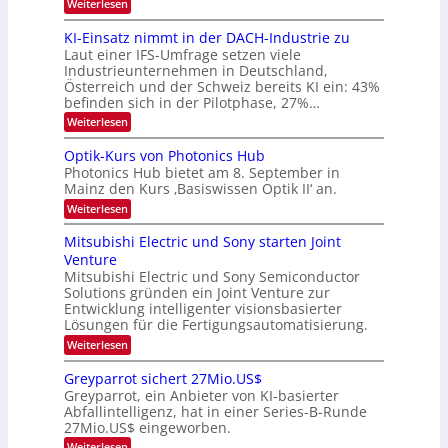
:
Weiterlesen
B
l
8
d
i
6
KI-Einsatz nimmt in der DACH-Industrie zu
e
l
9
t
Laut einer IFS-Umfrage setzen viele
.
d
s
Industrieunternehmen in Deutschland,
W
t
v
Österreich und der Schweiz bereits KI ein: 43%
E
a
befinden sich in der Pilotphase, 27%…
-
e
r
H
k
r
:
Weiterlesen
e
e
K
a
r
s
I
Optik-Kurs von Photonics Hub
a
r
W
-
e
Photonics Hub bietet am 8. September in
a
E
b
u
Mainz den Kurs ‚Basiswissen Optik II‘ an.
c
i
e
s
h
n
:
Weiterlesen
-
i
s
s
O
S
t
a
t
p
Mitsubishi Electric und Sony starten Joint
e
u
t
t
u
m
Venture
m
z
i
i
n
i
n
Mitsubishi Electric und Sony Semiconductor
k
n
m
i
Solutions gründen ein Joint Venture zur
-
g
a
e
m
K
Entwicklung intelligenter visionsbasierter
s
r
r
m
u
Lösungen für die Fertigungsautomatisierung.
-
s
t
r
:
t
Weiterlesen
i
s
T
M
e
n
v
r
i
n
d
o
Greyparrot sichert 27Mio.US$
t
H
e
e
n
Greyparrot, ein Anbieter von KI-basierter
s
a
r
P
n
Abfallintelligenz, hat in einer Series-B-Runde
u
l
D
h
d
27Mio.US$ eingeworben.
b
b
A
o
i
j
C
s
t
:
Weiterlesen