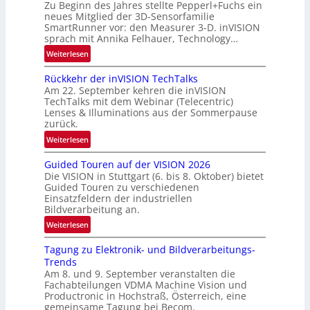
u
Zu Beginn des Jahres stellte Pepperl+Fuchs ein
n
neues Mitglied der 3D-Sensorfamilie
SmartRunner vor: den Measurer 3-D. inVISION
d
sprach mit Annika Felhauer, Technology…
e
:
Weiterlesen
U
Rückkehr der inVISION TechTalks
n
Am 22. September kehren die inVISION
b
TechTalks mit dem Webinar (Telecentric)
e
Lenses & Illuminations aus der Sommerpause
g
zurück.
r
:
Weiterlesen
e
R
n
Guided Touren auf der VISION 2026
ü
z
Die VISION in Stuttgart (6. bis 8. Oktober) bietet
c
t
Guided Touren zu verschiedenen
k
Einsatzfeldern der industriellen
e
k
Bildverarbeitung an.
M
e
:
ö
Weiterlesen
h
G
g
r
Tagung zu Elektronik- und Bildverarbeitungs-
u
l
d
Trends
i
i
e
Am 8. und 9. September veranstalten die
d
c
r
Fachabteilungen VDMA Machine Vision und
e
h
Productronic in Hochstraß, Österreich, eine
i
d
k
gemeinsame Tagung bei Becom.
n