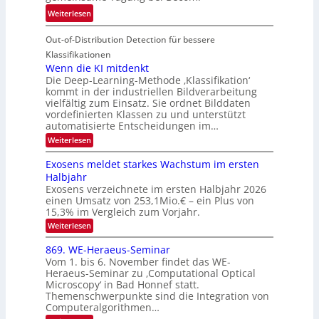
T
e
:
Weiterlesen
V
o
i
T
I
u
t
Out-of-Distribution Detection für bessere
a
S
r
e
g
I
Klassifikationen
e
n
u
Wenn die KI mitdenkt
O
n
Die Deep-Learning-Methode ‚Klassifikation‘
n
N
a
kommt in der industriellen Bildverarbeitung
g
T
u
vielfältig zum Einsatz. Sie ordnet Bilddaten
z
e
vordefinierten Klassen zu und unterstützt
f
u
c
automatisierte Entscheidungen im…
d
E
h
:
Weiterlesen
e
l
T
W
r
e
e
a
Exosens meldet starkes Wachstum im ersten
V
n
k
Halbjahr
l
n
I
Exosens verzeichnete im ersten Halbjahr 2026
t
k
d
S
einen Umsatz von 253,1Mio.€ – ein Plus von
i
r
s
e
I
15,3% im Vergleich zum Vorjahr.
o
K
O
:
Weiterlesen
n
I
E
N
m
i
x
869. WE-Heraeus-Seminar
i
2
o
k
t
Vom 1. bis 6. November findet das WE-
0
s
d
-
Heraeus-Seminar zu ‚Computational Optical
e
2
e
u
Microscopy‘ in Bad Honnef statt.
n
n
6
Themenschwerpunkte sind die Integration von
s
n
k
m
Computeralgorithmen…
t
d
e