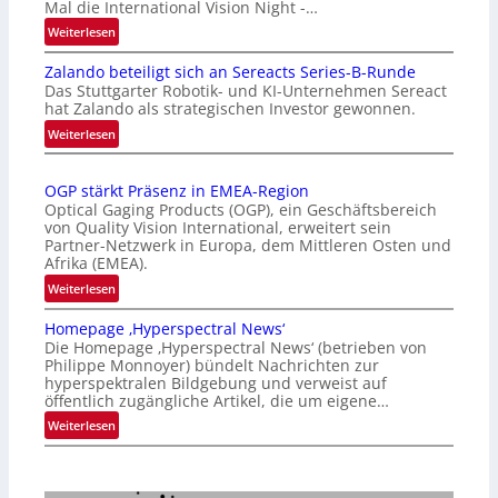
Mal die International Vision Night -…
:
Weiterlesen
I
Zalando beteiligt sich an Sereacts Series-B-Runde
n
Das Stuttgarter Robotik- und KI-Unternehmen Sereact
t
hat Zalando als strategischen Investor gewonnen.
e
:
Weiterlesen
r
Z
n
a
a
OGP stärkt Präsenz in EMEA-Region
l
t
Optical Gaging Products (OGP), ein Geschäftsbereich
a
i
von Quality Vision International, erweitert sein
n
o
Partner-Netzwerk in Europa, dem Mittleren Osten und
d
Afrika (EMEA).
n
o
a
:
Weiterlesen
b
l
O
e
Homepage ‚Hyperspectral News‘
V
G
t
Die Homepage ‚Hyperspectral News‘ (betrieben von
i
P
Philippe Monnoyer) bündelt Nachrichten zur
e
s
s
hyperspektralen Bildgebung und verweist auf
i
i
t
öffentlich zugängliche Artikel, die um eigene…
l
o
ä
:
Weiterlesen
i
n
r
H
g
N
k
o
t
i
t
m
s
g