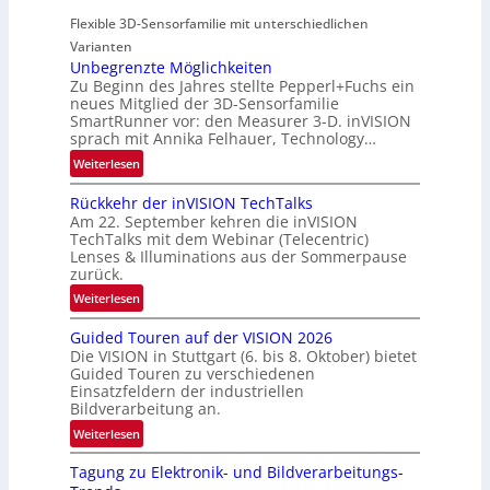
g
r
i
Flexible 3D-Sensorfamilie mit unterschiedlichen
i
a
e
Varianten
o
l
s
Unbegrenzte Möglichkeiten
n
N
-
Zu Beginn des Jahres stellte Pepperl+Fuchs ein
e
B
neues Mitglied der 3D-Sensorfamilie
w
SmartRunner vor: den Measurer 3-D. inVISION
-
sprach mit Annika Felhauer, Technology…
s
R
‘
:
Weiterlesen
u
U
n
Rückkehr der inVISION TechTalks
n
d
Am 22. September kehren die inVISION
b
e
TechTalks mit dem Webinar (Telecentric)
e
Lenses & Illuminations aus der Sommerpause
g
zurück.
r
:
Weiterlesen
e
R
n
Guided Touren auf der VISION 2026
ü
z
Die VISION in Stuttgart (6. bis 8. Oktober) bietet
c
t
Guided Touren zu verschiedenen
k
Einsatzfeldern der industriellen
e
k
Bildverarbeitung an.
M
e
:
ö
Weiterlesen
h
G
g
r
Tagung zu Elektronik- und Bildverarbeitungs-
u
l
d