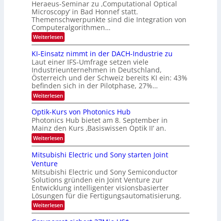
d
-
Heraeus-Seminar zu ‚Computational Optical
e
2
e
u
Microscopy‘ in Bad Honnef statt.
n
n
6
Themenschwerpunkte sind die Integration von
s
n
k
m
Computeralgorithmen…
t
d
e
:
Weiterlesen
B
l
8
d
i
6
KI-Einsatz nimmt in der DACH-Industrie zu
e
l
9
t
Laut einer IFS-Umfrage setzen viele
.
d
s
Industrieunternehmen in Deutschland,
W
t
v
Österreich und der Schweiz bereits KI ein: 43%
E
a
befinden sich in der Pilotphase, 27%…
-
e
r
H
k
r
:
Weiterlesen
e
e
K
a
r
s
I
Optik-Kurs von Photonics Hub
a
r
W
-
e
Photonics Hub bietet am 8. September in
a
E
b
u
Mainz den Kurs ‚Basiswissen Optik II‘ an.
c
i
e
s
h
n
:
Weiterlesen
-
i
s
s
O
S
t
a
t
p
Mitsubishi Electric und Sony starten Joint
e
u
t
t
u
m
Venture
m
z
i
i
n
i
n
Mitsubishi Electric und Sony Semiconductor
k
n
m
i
Solutions gründen ein Joint Venture zur
-
g
a
e
m
K
Entwicklung intelligenter visionsbasierter
s
r
r
m
u
Lösungen für die Fertigungsautomatisierung.
-
s
t
r
:
t
Weiterlesen
i
s
T
M
e
n
v
r
i
n
d
o