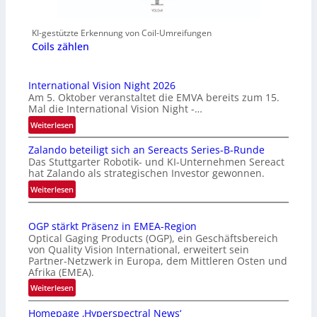
KI-gestützte Erkennung von Coil-Umreifungen
Coils zählen
International Vision Night 2026
Am 5. Oktober veranstaltet die EMVA bereits zum 15.
Mal die International Vision Night -…
:
Weiterlesen
I
Zalando beteiligt sich an Sereacts Series-B-Runde
n
Das Stuttgarter Robotik- und KI-Unternehmen Sereact
t
hat Zalando als strategischen Investor gewonnen.
e
:
Weiterlesen
r
Z
n
a
a
OGP stärkt Präsenz in EMEA-Region
l
t
Optical Gaging Products (OGP), ein Geschäftsbereich
a
i
von Quality Vision International, erweitert sein
n
o
Partner-Netzwerk in Europa, dem Mittleren Osten und
d
Afrika (EMEA).
n
o
a
:
Weiterlesen
b
l
O
e
Homepage ‚Hyperspectral News‘
V
G