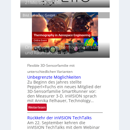
s
21Mio.US$ für Elio
6
a
n
e
g
S
n
e
Bild: InfraTec GmbH
e
z
‚
r
i
H
e
n
y
a
E
p
c
M
e
t
E
Online-Event zur Thermografie in Luft-
r
s
A
und Raumfahrttechnik
s
S
-
p
e
R
e
Flexible 3D-Sensorfamilie mit
r
e
c
unterschiedlichen Varianten
i
g
t
Unbegrenzte Möglichkeiten
e
i
r
Zu Beginn des Jahres stellte
s
o
a
Pepperl+Fuchs ein neues Mitglied der
-
n
3D-Sensorfamilie SmartRunner vor:
l
B
den Measurer 3-D. inVISION sprach
N
-
mit Annika Felhauer, Technology…
e
R
:
Weiterlesen
w
u
U
s
n
Rückkehr der inVISION TechTalks
n
‘
d
Am 22. September kehren die
b
e
inVISION TechTalks mit dem Webinar
e