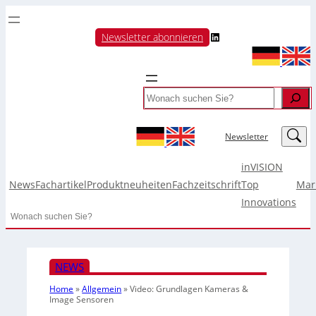
LinkedIn
Newsletter abonnieren
Search
LinkedIn
Newsletter
inVISION
News
Fachartikel
Produktneuheiten
Fachzeitschrift
Top
Mar
Innovations
Search
NEWS
Home
»
Allgemein
»
Video: Grundlagen Kameras &
Image Sensoren