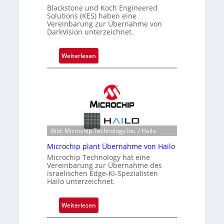
Blackstone und Koch Engineered
Solutions (KES) haben eine
Vereinbarung zur Übernahme von
DarkVision unterzeichnet.
:
Weiterlesen
B
l
a
c
k
s
t
Bild: Microchip Technology Inc. / Hailo
o
Microchip plant Übernahme von Hailo
n
Microchip Technology hat eine
e
Vereinbarung zur Übernahme des
ü
israelischen Edge-KI-Spezialisten
Hailo unterzeichnet.
b
e
r
:
Weiterlesen
n
M
i