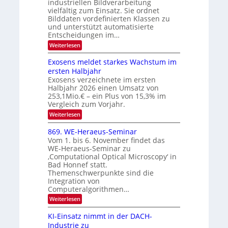
industriellen Bildverarbeitung
f
z
c
vielfältig zum Einsatz. Sie ordnet
d
u
h
Bilddaten vordefinierten Klassen zu
e
E
und unterstützt automatisierte
T
r
Entscheidungen im…
l
a
V
e
:
Weiterlesen
l
I
W
k
k
e
S
Exosens meldet starkes Wachstum im
t
s
n
I
ersten Halbjahr
r
n
Exosens verzeichnete im ersten
O
d
o
Halbjahr 2026 einen Umsatz von
i
N
n
e
253,1Mio.€ – ein Plus von 15,3% im
2
K
i
Vergleich zum Vorjahr.
I
0
k
:
Weiterlesen
m
2
E
-
i
6
x
t
869. WE-Heraeus-Seminar
u
o
d
Vom 1. bis 6. November findet das
n
s
e
WE-Heraeus-Seminar zu
e
d
n
‚Computational Optical Microscopy‘ in
n
k
B
Bad Honnef statt.
s
t
i
m
Themenschwerpunkte sind die
e
l
Integration von
l
Computeralgorithmen…
d
d
v
:
Weiterlesen
e
8
t
e
6
s
KI-Einsatz nimmt in der DACH-
r
9
t
Industrie zu
.
a
a