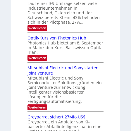
Laut einer IFS-Umfrage setzen viele
W
r
r
Industrieunternehmen in
E
k
b
-
e
Deutschland, Österreich und der
H
s
e
Schweiz bereits KI ein: 43% befinden
e
W
sich in der Pilotphase, 27%…
i
r
a
t
:
Weiterlesen
a
c
K
e
h
u
I
u
s
Optik-Kurs von Photonics Hub
n
-
s
t
Photonics Hub bietet am 8. September
E
g
-
u
in Mainz den Kurs ‚Basiswissen Optik
i
S
m
s
II‘ an.
n
e
i
-
s
m
m
:
Weiterlesen
a
T
i
e
O
t
n
r
p
r
Mitsubishi Electric und Sony starten
z
a
s
t
e
Joint Venture
n
r
t
i
i
Mitsubishi Electric und Sony
n
e
k
m
n
Semiconductor Solutions gründen ein
-
d
m
H
K
Joint Venture zur Entwicklung
s
t
a
u
intelligenter visionsbasierter
i
l
r
Lösungen für die
n
b
s
Fertigungsautomatisierung.
d
j
v
e
a
o
:
Weiterlesen
r
h
n
M
D
r
P
i
Greyparrot sichert 27Mio.US$
A
h
t
Greyparrot, ein Anbieter von KI-
C
o
s
H
basierter Abfallintelligenz, hat in einer
t
u
-