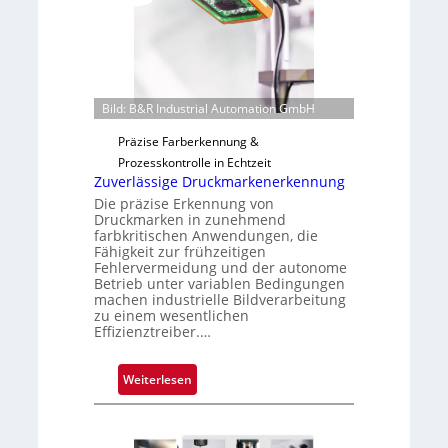
v
a
o
u
n
t
H
F
a
e
Bild: B&R Industrial Automation GmbH
i
r
Präzise Farberkennung &
l
t
Prozesskontrolle in Echtzeit
o
i
Zuverlässige Druckmarkenerkennung
g
Die präzise Erkennung von
u
Druckmarken in zunehmend
n
farbkritischen Anwendungen, die
Fähigkeit zur frühzeitigen
g
Fehlervermeidung und der autonome
a
Betrieb unter variablen Bedingungen
u
machen industrielle Bildverarbeitung
s
zu einem wesentlichen
Effizienztreiber.…
:
Weiterlesen
Z
u
v