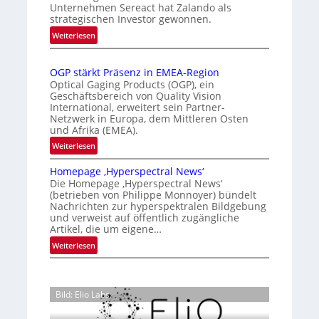
s
r
Unternehmen Sereact hat Zalando als
r
strategischen Investor gewonnen.
i
k
n
e
:
e
Weiterlesen
a
Z
r
n
t
a
t
n
i
OGP stärkt Präsenz in EMEA-Region
l
e
u
o
Optical Gaging Products (OGP), ein
a
K
n
Geschäftsbereich von Quality Vision
n
n
International, erweitert sein Partner-
a
o
g
d
Netzwerk in Europa, dem Mittleren Osten
l
n
und Afrika (EMEA).
o
V
t
b
:
Weiterlesen
i
r
e
O
s
o
t
Homepage ‚Hyperspectral News‘
G
i
Die Homepage ‚Hyperspectral News‘
e
l
P
o
(betrieben von Philippe Monnoyer) bündelt
i
l
s
n
Nachrichten zur hyperspektralen Bildgebung
l
t
e
N
und verweist auf öffentlich zugängliche
i
ä
Artikel, die um eigene…
i
g
r
g
:
Weiterlesen
t
k
h
H
s
t
t
o
i
P
2
m
c
r
Bild: Elio Labs.
0
e
h
ä
2
p
a