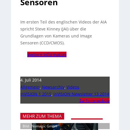
Sensoren
Im ersten Teil des englischen Videos der AIA
spricht Steve Kinney (JAI) über die
Grundlagen von Kameras und Image
Sensoren (CCD/CMOS).
Weitere Information
4. Juli 2014
Allgemein
,
Newsarchiv
,
Videos
inVISION 1 2015
,
inVISION Newsletter 13 2014
Zur Firmenwebsite
MEHR ZUM THEMA
Bild: .Nomagic GmbH