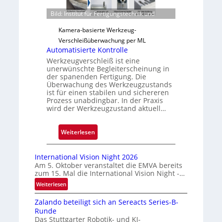
e
Bild: Institut für Fertigungstechnik und
r
l
Kamera-basierte Werkzeug-
ä
Verschleißüberwachung per ML
s
Automatisierte Kontrolle
s
Werkzeugverschleiß ist eine
unerwünschte Begleiterscheinung in
i
der spanenden Fertigung. Die
g
Überwachung des Werkzeugzustands
e
ist für einen stabilen und sichereren
Prozess unabdingbar. In der Praxis
D
wird der Werkzeugzustand aktuell…
r
u
:
Weiterlesen
c
A
k
u
m
International Vision Night 2026
t
a
Am 5. Oktober veranstaltet die EMVA bereits
zum 15. Mal die International Vision Night -…
o
r
m
k
:
Weiterlesen
I
a
e
Zalando beteiligt sich an Sereacts Series-B-
n
t
n
Runde
t
i
e
Das Stuttgarter Robotik- und KI-
e