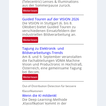
(Telecentric) Lenses & Illuminations
g
aus der Sommerpause zurück.
r
:
Weiterlesen
e
R
n
Guided Touren auf der VISION 2026
ü
z
Die VISION in Stuttgart (6. bis 8.
c
t
Oktober) bietet Guided Touren zu
k
verschiedenen Einsatzfeldern der
e
k
industriellen Bildverarbeitung an.
M
e
:
ö
Weiterlesen
h
G
g
r
Tagung zu Elektronik- und
u
l
d
Bildverarbeitungs-Trends
i
i
e
Am 8. und 9. September veranstalten
d
c
r
die Fachabteilungen VDMA Machine
e
h
Vision und Productronic in Hochstraß,
i
d
k
Österreich, eine gemeinsame Tagung
n
T
e
bei Becom.
V
o
i
:
Weiterlesen
I
u
t
T
S
r
e
Out-of-Distribution Detection für bessere
a
I
e
n
g
Klassifikationen
O
n
u
Wenn die KI mitdenkt
N
a
Die Deep-Learning-Methode
n
T
u
‚Klassifikation‘ kommt in der
g
e