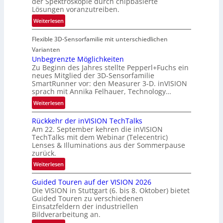
der Spektroskopie durch chipbasierte
g
t
Lösungen voranzutreiben.
i
-
:
Weiterlesen
o
u
P
n
n
Flexible 3D-Sensorfamilie mit unterschiedlichen
a
d
r
Varianten
R
t
Unbegrenzte Möglichkeiten
a
Zu Beginn des Jahres stellte Pepperl+Fuchs ein
n
u
neues Mitglied der 3D-Sensorfamilie
e
SmartRunner vor: den Measurer 3-D. inVISION
m
r
sprach mit Annika Felhauer, Technology…
f
s
a
:
Weiterlesen
c
h
U
h
Rückkehr der inVISION TechTalks
r
n
a
Am 22. September kehren die inVISION
t
b
f
TechTalks mit dem Webinar (Telecentric)
t
e
t
Lenses & Illuminations aus der Sommerpause
e
g
zurück.
z
c
r
w
:
Weiterlesen
h
e
i
R
n
n
s
Guided Touren auf der VISION 2026
ü
i
z
Die VISION in Stuttgart (6. bis 8. Oktober) bietet
c
c
k
t
Guided Touren zu verschiedenen
h
k
Einsatzfeldern der industriellen
e
e
k
Bildverarbeitung an.
M
n
e