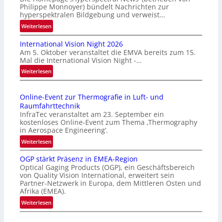
Philippe Monnoyer) bündelt Nachrichten zur
hyperspektralen Bildgebung und verweist…
:
Weiterlesen
H
International Vision Night 2026
o
Am 5. Oktober veranstaltet die EMVA bereits zum 15.
m
Mal die International Vision Night -…
e
:
Weiterlesen
p
I
a
n
g
Online-Event zur Thermografie in Luft- und
t
e
Raumfahrttechnik
e
‚
InfraTec veranstaltet am 23. September ein
r
H
kostenloses Online-Event zum Thema ‚Thermography
n
y
in Aerospace Engineering‘.
a
p
:
Weiterlesen
t
e
O
i
r
OGP stärkt Präsenz in EMEA-Region
n
o
Optical Gaging Products (OGP), ein Geschäftsbereich
s
l
n
von Quality Vision International, erweitert sein
p
i
Partner-Netzwerk in Europa, dem Mittleren Osten und
a
e
n
Afrika (EMEA).
l
c
e
:
Weiterlesen
V
t
-
O
i
r
E
G
s