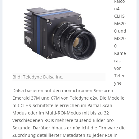
Falco
n4-
CLHS
M620
0 und
M820
0
Kame
ras
von
Teled
Bild:
Teledyne Dalsa Inc.
yne
Dalsa basieren auf den monochromen Sensoren
Emerald 37M und 67M von Teledyne e2v. Die Modelle
mit CLHS-Schnittstelle erreichen im Partial-Scan-
Modus oder im Multi-ROI-Modus mit bis zu 32
verschiedenen ROIs mehrere tausend Bilder pro
Sekunde. Darüber hinaus ermöglicht die Firmware die
Zuordnung detaillierter Metadaten zu jeder ROI in