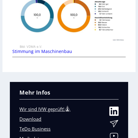
Bild: VDMA e.V.
Stimmung im Maschinenbau
Mehr Infos
Wir sind IVW geprüft!
Download
TeDo Business