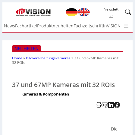
Newslett
Linked
er
News
Fachartikel
Produktneuheiten
Fachzeitschrift
inVISION Top I
NEUHEITEN
Home
»
Bildverarbeitungskameras
»
37 und 67MP Kameras
mit
32 ROIs
37 und 67MP Kameras mit 32 ROIs
Kameras & Komponenten
Die