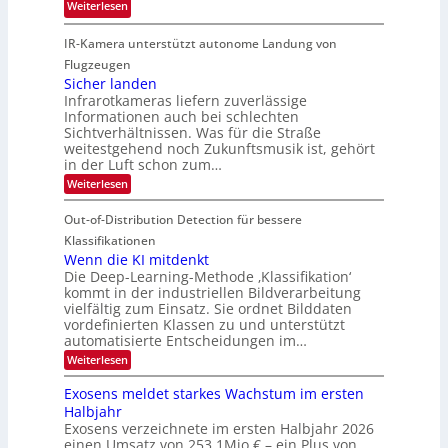
:
ö
Weiterlesen
4
h
G
g
K
r
IR-Kamera unterstützt autonome Landung von
u
l
-
d
i
i
Flugzeugen
M
e
d
c
Sicher landen
e
r
Infrarotkameras liefern zuverlässige
e
h
m
i
Informationen auch bei schlechten
d
k
s
n
Sichtverhältnissen. Was für die Straße
T
e
u
weitestgehend noch Zukunftsmusik ist, gehört
V
o
i
in der Luft schon zum…
n
I
u
t
d
:
Weiterlesen
S
r
e
S
M
I
i
e
n
Out-of-Distribution Detection für bessere
a
O
c
n
n
h
Klassifikationen
N
a
e
t
Wenn die KI mitdenkt
T
r
u
Die Deep-Learning-Methode ‚Klassifikation‘
i
e
l
f
kommt in der industriellen Bildverarbeitung
a
S
c
vielfältig zum Einsatz. Sie ordnet Bilddaten
d
n
p
h
vordefinierten Klassen zu und unterstützt
d
e
e
e
T
automatisierte Entscheidungen im…
r
n
c
a
:
Weiterlesen
V
t
W
l
I
e
r
Exosens meldet starkes Wachstum im ersten
k
n
S
a
Halbjahr
s
n
I
Exosens verzeichnete im ersten Halbjahr 2026
d
O
einen Umsatz von 253,1Mio.€ – ein Plus von
i