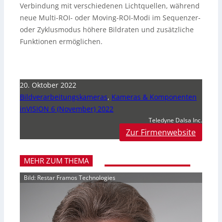
Verbindung mit verschiedenen Lichtquellen, während
neue Multi-ROI- oder Moving-ROI-Modi im Sequenzer-
oder Zyklusmodus höhere Bildraten und zusätzliche
Funktionen ermöglichen.
20. Oktober 2022
Bildverarbeitungskameras
,
Kameras & Komponenten
inVISION 6 (November) 2022
Teledyne Dalsa Inc.
Zur Firmenwebsite
MEHR ZUM THEMA
Bild: Restar Framos Technologies