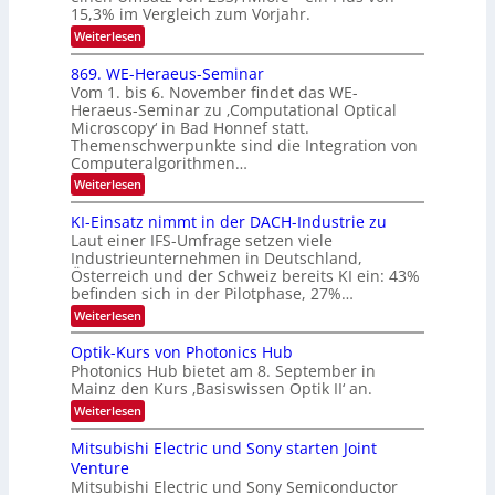
e
15,3% im Vergleich zum Vorjahr.
N
K
2
:
Weiterlesen
I
E
0
m
x
869. WE-Heraeus-Seminar
i
2
o
t
Vom 1. bis 6. November findet das WE-
s
6
d
Heraeus-Seminar zu ‚Computational Optical
e
e
Microscopy‘ in Bad Honnef statt.
n
n
Themenschwerpunkte sind die Integration von
s
k
m
Computeralgorithmen…
t
e
:
Weiterlesen
l
8
d
6
KI-Einsatz nimmt in der DACH-Industrie zu
e
9
t
Laut einer IFS-Umfrage setzen viele
.
s
Industrieunternehmen in Deutschland,
W
t
Österreich und der Schweiz bereits KI ein: 43%
E
a
befinden sich in der Pilotphase, 27%…
-
r
H
k
:
Weiterlesen
e
e
K
r
s
I
Optik-Kurs von Photonics Hub
a
W
-
e
Photonics Hub bietet am 8. September in
a
E
u
Mainz den Kurs ‚Basiswissen Optik II‘ an.
c
i
s
h
n
:
Weiterlesen
-
s
s
O
S
t
a
p
Mitsubishi Electric und Sony starten Joint
e
u
t
t
m
Venture
m
z
i
i
i
n
Mitsubishi Electric und Sony Semiconductor
k
n