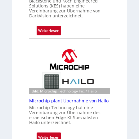
Blackstone und Koch Engineered
Solutions (KES) haben eine
Vereinbarung zur Übernahme von
DarkVision unterzeichnet.
:
Weiterlesen
B
l
a
c
k
s
t
o
n
Bild: Microchip Technology Inc. / Hailo
e
Microchip plant Übernahme von Hailo
ü
Microchip Technology hat eine
b
Vereinbarung zur Übernahme des
e
israelischen Edge-KI-Spezialisten
r
Hailo unterzeichnet.
n
i
:
Weiterlesen