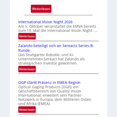
c
:
Weiterlesen
k
A
m
u
a
International Vision Night 2026
t
r
Am 5. Oktober veranstaltet die EMVA bereits
zum 15. Mal die International Vision Night -…
o
k
m
e
:
Weiterlesen
I
a
n
Zalando beteiligt sich an Sereacts Series-B-
n
t
e
Runde
t
i
r
Das Stuttgarter Robotik- und KI-
e
s
k
Unternehmen Sereact hat Zalando als
r
strategischen Investor gewonnen.
i
e
n
e
:
n
Weiterlesen
a
Z
r
n
t
a
t
u
i
OGP stärkt Präsenz in EMEA-Region
l
e
n
o
Optical Gaging Products (OGP), ein
a
K
n
Geschäftsbereich von Quality Vision
g
n
International, erweitert sein Partner-
a
o
d
Netzwerk in Europa, dem Mittleren Osten
l
n
und Afrika (EMEA).
o
V
t
b
:
Weiterlesen
i
r
e
O
s