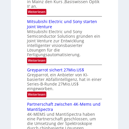
in Mainz den Kurs ‚Basiswissen Optik
i
S
m
s
II‘ an.
n
e
i
-
s
m
m
:
Weiterlesen
a
T
i
e
O
t
n
r
p
r
Mitsubishi Electric und Sony starten
z
a
s
t
e
Joint Venture
n
r
t
i
i
Mitsubishi Electric und Sony
n
e
k
m
n
Semiconductor Solutions gründen ein
-
d
m
H
K
Joint Venture zur Entwicklung
s
t
a
u
intelligenter visionsbasierter
i
l
r
Lösungen für die
n
b
s
Fertigungsautomatisierung.
d
j
v
e
a
o
:
Weiterlesen
r
h
n
M
D
r
P
i
Greyparrot sichert 27Mio.US$
A
h
t
Greyparrot, ein Anbieter von KI-
C
o
s
H
basierter Abfallintelligenz, hat in einer
t
u
-
Series-B-Runde 27Mio.US$
o
b
I
n
eingeworben.
i
n
i
s
:
Weiterlesen
d
c
h
G
u
s
i
r
s
Partnerschaft zwischen 4K-Mems und
H
E
e
t
u
l
MantiSpectra
y
r
b
e
4K-MEMS und MantiSpectra haben
p
i
c
eine Partnerschaft geschlossen, um
a
e
t
r
die Umsetzung der Spektroskopie
z
r
r
u
durch chipbasierte Lösungen
i