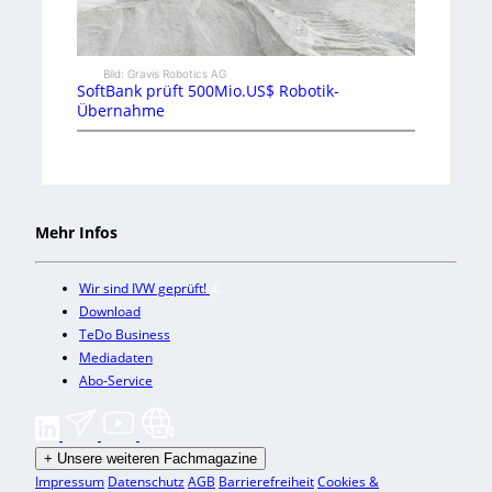
Bild: Gravis Robotics AG
SoftBank prüft 500Mio.US$ Robotik-
Übernahme
Mehr Infos
Wir sind IVW geprüft!
Download
TeDo Business
Mediadaten
Abo-Service
+
Unsere weiteren Fachmagazine
Impressum
Datenschutz
AGB
Barrierefreiheit
Cookies &