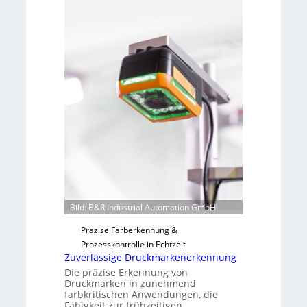
m
a
e
b
v
s
o
b
n
a
H
u
a
t
i
F
l
e
o
r
t
i
g
u
Bild: B&R Industrial Automation GmbH
n
g
Präzise Farberkennung &
a
Prozesskontrolle in Echtzeit
u
Zuverlässige Druckmarkenerkennung
s
Die präzise Erkennung von
Druckmarken in zunehmend
farbkritischen Anwendungen, die
Fähigkeit zur frühzeitigen