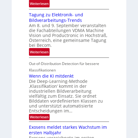
e
:
ö
Weiterlesen
h
G
g
r
Tagung zu Elektronik- und
u
l
d
Bildverarbeitungs-Trends
i
i
e
Am 8. und 9. September veranstalten
d
c
r
die Fachabteilungen VDMA Machine
e
h
Vision und Productronic in Hochstraß,
i
d
k
Österreich, eine gemeinsame Tagung
n
T
e
bei Becom.
V
o
i
:
Weiterlesen
I
u
t
T
S
r
e
Out-of-Distribution Detection für bessere
a
I
e
n
g
Klassifikationen
O
n
u
Wenn die KI mitdenkt
N
a
Die Deep-Learning-Methode
n
T
u
‚Klassifikation‘ kommt in der
g
e
industriellen Bildverarbeitung
f
z
c
vielfältig zum Einsatz. Sie ordnet
d
u
h
Bilddaten vordefinierten Klassen zu
e
E
und unterstützt automatisierte
T
r
Entscheidungen im…
l
a
V
e
:
Weiterlesen
l
I
W
k
k
e
S
Exosens meldet starkes Wachstum im
t
s
n
I
ersten Halbjahr
r
n
Exosens verzeichnete im ersten
O