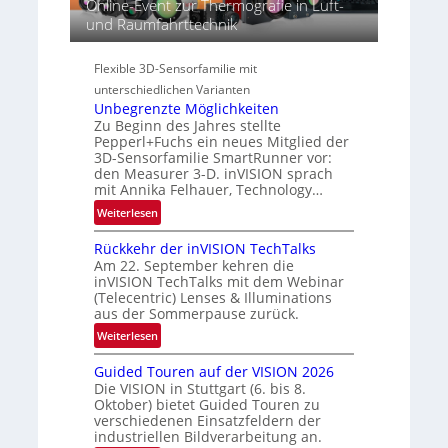
Online-Event zur Thermografie in Luft-
c
i
g
und Raumfahrttechnik
t
e
i
r
s
o
a
Flexible 3D-Sensorfamilie mit
-
n
l
unterschiedlichen Varianten
B
N
Unbegrenzte Möglichkeiten
-
e
Zu Beginn des Jahres stellte
R
w
Pepperl+Fuchs ein neues Mitglied der
u
3D-Sensorfamilie SmartRunner vor:
s
n
den Measurer 3-D. inVISION sprach
‘
d
mit Annika Felhauer, Technology…
e
:
Weiterlesen
U
Rückkehr der inVISION TechTalks
n
Am 22. September kehren die
b
inVISION TechTalks mit dem Webinar
e
(Telecentric) Lenses & Illuminations
g
aus der Sommerpause zurück.
r
:
Weiterlesen
e
R
n
Guided Touren auf der VISION 2026
ü
z
Die VISION in Stuttgart (6. bis 8.
c
t
Oktober) bietet Guided Touren zu
k
verschiedenen Einsatzfeldern der
e
k
industriellen Bildverarbeitung an.
M