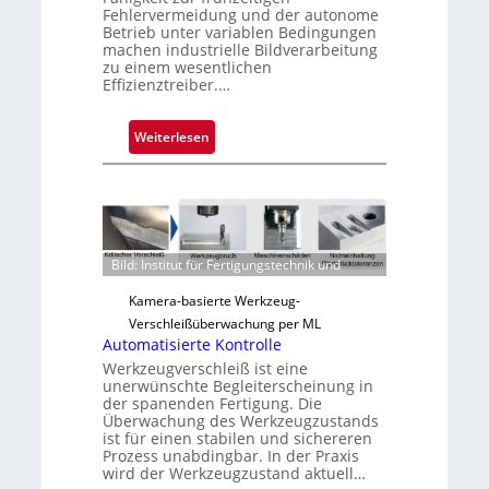
Fehlervermeidung und der autonome
Betrieb unter variablen Bedingungen
machen industrielle Bildverarbeitung
zu einem wesentlichen
Effizienztreiber.…
:
Weiterlesen
Z
u
v
e
r
Bild: Institut für Fertigungstechnik und
l
ä
Kamera-basierte Werkzeug-
s
Verschleißüberwachung per ML
s
Automatisierte Kontrolle
i
Werkzeugverschleiß ist eine
unerwünschte Begleiterscheinung in
g
der spanenden Fertigung. Die
e
Überwachung des Werkzeugzustands
D
ist für einen stabilen und sichereren
Prozess unabdingbar. In der Praxis
r
wird der Werkzeugzustand aktuell…
u