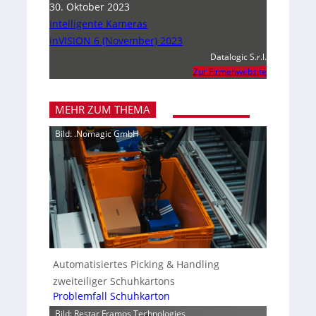
30. Oktober 2023
Intelligente Kameras
inVISION 6 (November) 2023
Datalogic S.r.l.
Zur Firmenwebsite
MEHR ZUM THEMA
Bild: .Nomagic GmbH
Automatisiertes Picking & Handling
zweiteiliger Schuhkartons
Problemfall Schuhkarton
Bild: Restar Framos Technologies