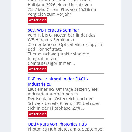
d
o
Halbjahr 2026 einen Umsatz von
i
N
n
e
253,1Mio.€ – ein Plus von 15,3% im
2
K
i
Vergleich zum Vorjahr.
I
0
k
:
Weiterlesen
m
2
E
-
i
6
x
t
869. WE-Heraeus-Seminar
u
o
d
Vom 1. bis 6. November findet das
n
s
e
WE-Heraeus-Seminar zu
e
d
n
‚Computational Optical Microscopy‘ in
n
k
B
Bad Honnef statt.
s
t
i
m
Themenschwerpunkte sind die
e
l
Integration von
l
Computeralgorithmen…
d
d
v
:
Weiterlesen
e
8
t
e
6
s
KI-Einsatz nimmt in der DACH-
r
9
t
Industrie zu
.
a
a
Laut einer IFS-Umfrage setzen viele
W
r
r
Industrieunternehmen in
E
k
b
-
e
Deutschland, Österreich und der
H
s
e
Schweiz bereits KI ein: 43% befinden
e
W
sich in der Pilotphase, 27%…
i
r
a
t
:
Weiterlesen
a
c
K
e
h
u
I
u
s
Optik-Kurs von Photonics Hub
n
-
s
t
Photonics Hub bietet am 8. September
E
g
-
u