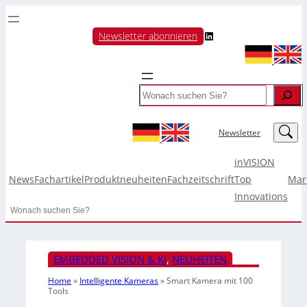
LinkedIn
Newsletter abonnieren
Search
LinkedIn
Newsletter
inVISION
News
Fachartikel
Produktneuheiten
Fachzeitschrift
Top
Mar
Innovations
Search
EMBEDDED VISION & KI
, 
NEUHEITEN
Home
»
Intelligente Kameras
»
Smart Kamera mit 100
Tools