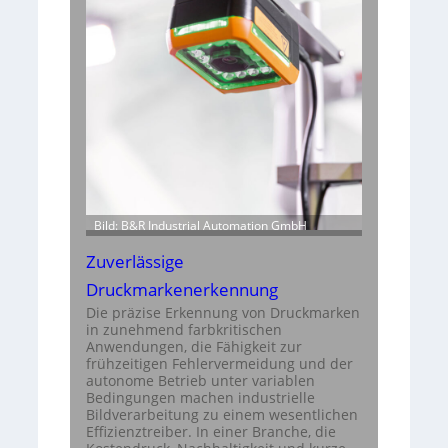
Bild: B&R Industrial Automation GmbH
Zuverlässige
Druckmarkenerkennung
Die präzise Erkennung von Druckmarken
in zunehmend farbkritischen
Anwendungen, die Fähigkeit zur
frühzeitigen Fehlervermeidung und der
autonome Betrieb unter variablen
Bedingungen machen industrielle
Bildverarbeitung zu einem wesentlichen
Effizienztreiber. In einer Branche, die