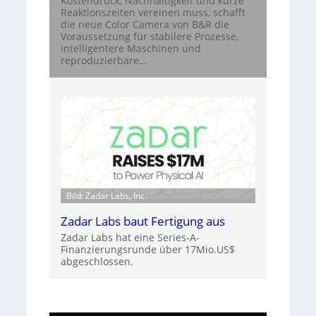
Kostendruck, Nachhaltigkeit und kurze
Reaktionszeiten vereinen muss, schafft
die neue Color Camera von B&R die
Voraussetzung für stabilere Prozesse,
intelligentere Maschinen und
reproduzierbare…
Bild: Zadar Labs, Inc.
Zadar Labs baut Fertigung aus
Zadar Labs hat eine Series-A-
Finanzierungsrunde über 17Mio.US$
abgeschlossen.