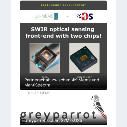
Partnerschaft zwischen 4K-Mems und
MantiSpectra
Bild: 4K-MEMS
Greyparrot sichert 27Mio.US$