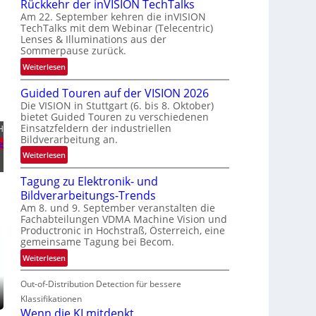
Rückkehr der inVISION TechTalks
n
Am 22. September kehren die inVISION
b
TechTalks mit dem Webinar (Telecentric)
e
Lenses & Illuminations aus der
g
Sommerpause zurück.
r
:
Weiterlesen
e
R
n
Guided Touren auf der VISION 2026
ü
z
Die VISION in Stuttgart (6. bis 8. Oktober)
c
t
bietet Guided Touren zu verschiedenen
k
e
Einsatzfeldern der industriellen
H
k
Bildverarbeitung an.
M
e
e
ö
:
Weiterlesen
h
g
G
r
l
Tagung zu Elektronik- und
u
d
i
Bildverarbeitungs-Trends
i
e
c
Am 8. und 9. September veranstalten die
d
r
Fachabteilungen VDMA Machine Vision und
h
e
i
Productronic in Hochstraß, Österreich, eine
k
d
n
gemeinsame Tagung bei Becom.
e
T
V
:
Weiterlesen
i
o
I
T
t
u
S
Out-of-Distribution Detection für bessere
a
e
r
I
g
Klassifikationen
n
e
O
u
Wenn die KI mitdenkt
n