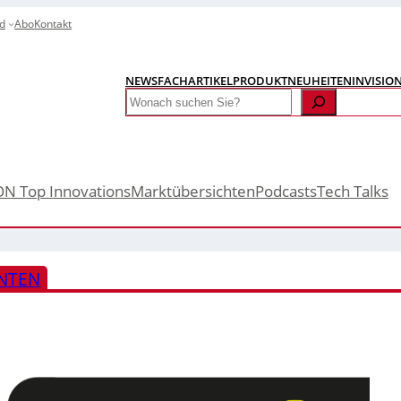
d
Abo
Kontakt
NEWS
FACHARTIKEL
PRODUKTNEUHEITEN
INVISIO
Search
ON Top Innovations
Marktübersichten
Podcasts
Tech Talks
NTEN