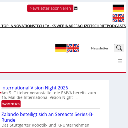
LinkedIn
Newsletter abonnieren
N TOP INNOVATIONS
TECH TALKS WEBINARE
FACHZEITSCHRIFT
PODCASTS
LinkedIn
Newsletter
International Vision Night 2026
Am 5. Oktober veranstaltet die EMVA bereits zum
15. Mal die International Vision Night -…
:
Weiterlesen
I
Zalando beteiligt sich an Sereacts Series-B-
n
Runde
t
Das Stuttgarter Robotik- und KI-Unternehmen
e