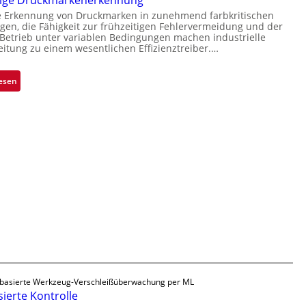
sige Druckmarkenerkennung
L
i
b
e Erkennung von Druckmarken in zunehmend farbkritischen
a
s
e
n, die Fähigkeit zur frühzeitigen Fehlervermeidung und der
b
i
etrieb unter variablen Bedingungen machen industrielle
r
s
eitung zu einem wesentlichen Effizienztreiber.…
o
n
b
n
a
a
:
esen
h
u
Z
m
t
u
e
F
v
v
e
e
o
r
r
n
t
l
H
i
ä
a
g
s
i
u
s
l
n
i
o
g
g
a
e
u
D
s
r
basierte Werkzeug-Verschleißüberwachung per ML
ierte Kontrolle
u