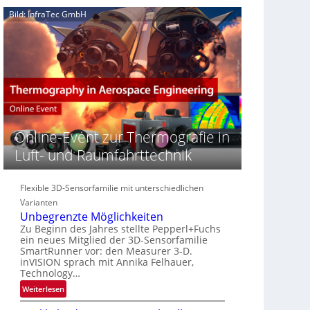
e
n
n
Bild: InfraTec GmbH
‚
S
z
H
e
i
y
r
n
p
e
E
e
a
M
r
c
E
s
t
A
p
s
-
e
S
R
Online-Event zur Thermografie in
c
e
e
t
Luft- und Raumfahrttechnik
r
g
r
i
i
a
e
o
Flexible 3D-Sensorfamilie mit unterschiedlichen
l
s
n
N
Varianten
-
Unbegrenzte Möglichkeiten
e
B
Zu Beginn des Jahres stellte Pepperl+Fuchs
w
-
ein neues Mitglied der 3D-Sensorfamilie
s
R
SmartRunner vor: den Measurer 3-D.
‘
u
inVISION sprach mit Annika Felhauer,
Technology…
n
d
:
Weiterlesen
e
U