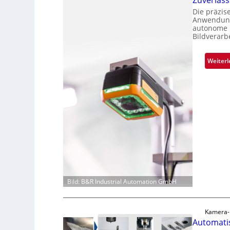
Zuverläs
Die präzis
Anwendunge
autonome B
Bildverarb
Weiterl
Bild: B&R Industrial Automation GmbH
Kamera-
Automatis