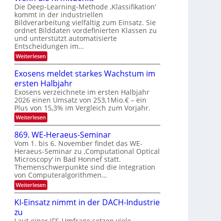
N
n
Die Deep-Learning-Methode ‚Klassifikation‘
a
T
kommt in der industriellen
g
u
Bildverarbeitung vielfältig zum Einsatz. Sie
e
z
f
ordnet Bilddaten vordefinierten Klassen zu
c
u
d
und unterstützt automatisierte
h
E
Entscheidungen im…
e
T
l
:
r
Weiterlesen
a
e
W
V
l
e
k
Exosens meldet starkes Wachstum im
I
n
k
t
ersten Halbjahr
n
S
s
r
d
Exosens verzeichnete im ersten Halbjahr
I
i
2026 einen Umsatz von 253,1Mio.€ – ein
o
O
e
Plus von 15,3% im Vergleich zum Vorjahr.
n
K
N
:
Weiterlesen
I
i
2
E
m
k
0
x
i
869. WE-Heraeus-Seminar
-
o
t
2
Vom 1. bis 6. November findet das WE-
s
d
u
6
Heraeus-Seminar zu ‚Computational Optical
e
e
n
Microscopy‘ in Bad Honnef statt.
n
n
d
s
k
Themenschwerpunkte sind die Integration
m
t
von Computeralgorithmen…
B
e
i
:
Weiterlesen
l
8
d
l
6
e
KI-Einsatz nimmt in der DACH-Industrie
d
9
t
zu
v
.
s
W
Laut einer IFS-Umfrage setzen viele
t