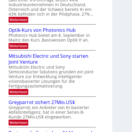
e
E
a
Industrieunternehmen in Deutschland,
r
-
r
Österreich und der Schweiz bereits KI ein:
H
a
k
43% befinden sich in der Pilotphase, 27%…
e
e
r
r
:
Weiterlesen
s
b
a
K
W
e
I
e
a
Optik-Kurs von Photonics Hub
u
-
c
i
Photonics Hub bietet am 8. September in
s
E
h
t
Mainz den Kurs ‚Basiswissen Optik II‘ an.
-
i
s
S
n
u
t
:
Weiterlesen
e
s
u
O
n
m
a
m
p
Mitsubishi Electric und Sony starten
g
i
t
i
t
n
z
Joint Venture
m
s
i
a
n
e
k
Mitsubishi Electric und Sony
-
r
i
r
-
Semiconductor Solutions gründen ein Joint
T
m
s
K
Venture zur Entwicklung intelligenter
m
t
u
r
visionsbasierter Lösungen für die
t
e
r
e
i
Fertigungsautomatisierung.
n
s
n
n
H
v
:
Weiterlesen
d
a
o
d
M
e
l
n
i
s
Greyparrot sichert 27Mio.US$
r
b
P
t
D
Greyparrot, ein Anbieter von KI-basierter
j
h
s
A
a
o
Abfallintelligenz, hat in einer Series-B-
u
C
h
t
Runde 27Mio.US$ eingeworben.
b
H
r
o
i
:
-
Weiterlesen
n
s
G
I
i
h
r
n