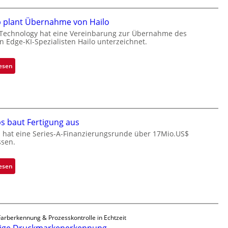
c
k
p plant Übernahme von Hailo
s
Technology hat eine Vereinbarung zur Übernahme des
t
en Edge-KI-Spezialisten Hailo unterzeichnet.
o
n
:
esen
e
M
ü
i
b
c
e
r
r
o
s baut Fertigung aus
n
c
 hat eine Series-A-Finanzierungsrunde über 17Mio.US$
i
h
ssen.
m
i
m
p
:
esen
t
p
Z
D
l
a
a
a
d
r
n
a
k
t
Farberkennung & Prozesskontrolle in Echtzeit
r
V
Ü