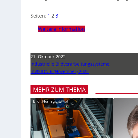
Seiten:
1
2
3
Weitere Information
21. Oktober 2022
Industrielle Bildverarbeitungssysteme
inVISION 6 (November) 2022
MEHR ZUM THEMA
Bild: .Nomagic GmbH