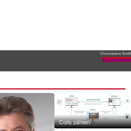
Chromasens Gmb
Zur Firmenwebsit
Coils zählen