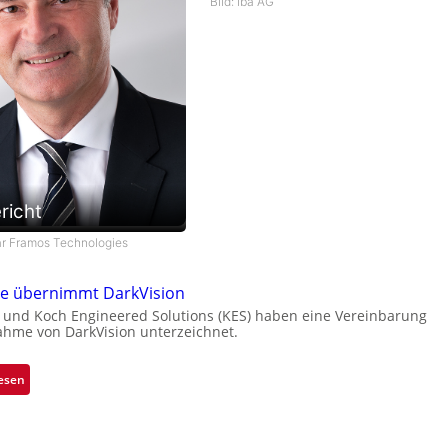
Bild: iba AG
richt
tar Framos Technologies
ne übernimmt DarkVision
 und Koch Engineered Solutions (KES) haben eine Vereinbarung
hme von DarkVision unterzeichnet.
:
esen
B
l
a