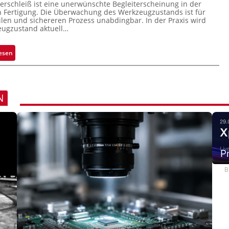
c
rschleiß ist eine unerwünschte Begleiterscheinung in der
Fertigung. Die Überwachung des Werkzeugzustands ist für
k
ilen und sichereren Prozess unabdingbar. In der Praxis wird
m
eugzustand aktuell…
a
r
:
esen
k
A
e
u
n
t
e
o
N
r
m
k
a
e
t
n
i
n
s
P
u
i
n
B
e
g
r
t
e
K
o