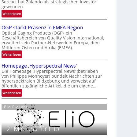
Sereact hat Zalando als strategischen Investor
r
gewonnen.
n
:
Weiterlesen
a
Z
t
a
i
OGP stärkt Präsenz in EMEA-Region
l
o
Optical Gaging Products (OGP), ein
a
Geschäftsbereich von Quality Vision International,
n
erweitert sein Partner-Netzwerk in Europa, dem
n
a
Mittleren Osten und Afrika (EMEA).
d
l
o
:
Weiterlesen
V
b
O
i
Homepage ‚Hyperspectral News‘
e
G
s
Die Homepage ‚Hyperspectral News‘ (betrieben
t
P
i
von Philippe Monnoyer) bündelt Nachrichten zur
e
s
o
hyperspektralen Bildgebung und verweist auf
i
t
n
öffentlich zugängliche Artikel, die um eigene…
l
ä
N
:
Weiterlesen
i
r
i
H
g
k
g
o
t
t
Bild: Elio Labs.
h
m
s
P
t
e
i
r
2
p
c
ä
0
21Mio.US$ für Elio
a
h
s
2
g
a
e
6