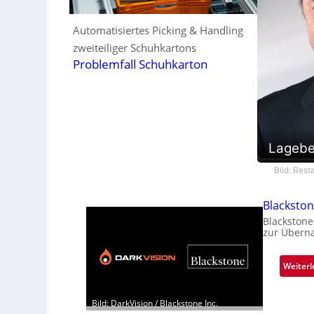
Automatisiertes Picking & Handling
zweiteiliger Schuhkartons
Problemfall Schuhkarton
Lagebe
Bild: Res
Blacksto
Blackstone
zur Überna
Weiterl
Bild: DarkVision / Blackstone Inc.