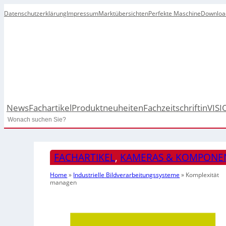
Datenschutzerklärung
Impressum
Marktübersichten
Perfekte Maschine
Downloa
News
Fachartikel
Produktneuheiten
Fachzeitschrift
inVISI
Search
FACHARTIKEL
, 
KAMERAS & KOMPONE
Home
»
Industrielle Bildverarbeitungssysteme
»
Komplexität
managen