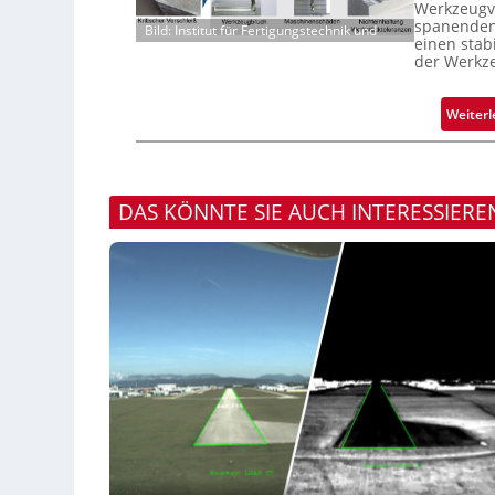
Werkzeugve
spanenden 
Bild: Institut für Fertigungstechnik und
einen stab
der Werkz
Weiterl
DAS KÖNNTE SIE AUCH INTERESSIERE