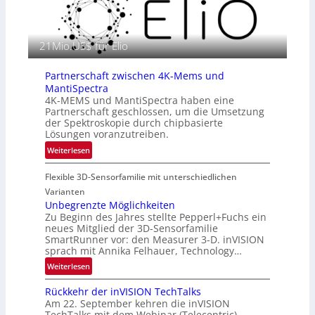
i
a
n
f
E
i
21Mio.US$ für Elio
M
e
E
i
A
Partnerschaft zwischen 4K-Mems und
n
-
MantiSpectra
L
R
4K-MEMS und MantiSpectra haben eine
u
Partnerschaft geschlossen, um die Umsetzung
e
f
der Spektroskopie durch chipbasierte
g
t
Lösungen voranzutreiben.
i
-
:
Weiterlesen
o
u
P
n
n
Flexible 3D-Sensorfamilie mit unterschiedlichen
a
d
r
Varianten
R
t
Unbegrenzte Möglichkeiten
a
Zu Beginn des Jahres stellte Pepperl+Fuchs ein
n
u
neues Mitglied der 3D-Sensorfamilie
e
SmartRunner vor: den Measurer 3-D. inVISION
m
r
sprach mit Annika Felhauer, Technology…
f
s
a
:
Weiterlesen
c
h
U
h
Rückkehr der inVISION TechTalks
r
n
a
Am 22. September kehren die inVISION
t
b
f
TechTalks mit dem Webinar (Telecentric)