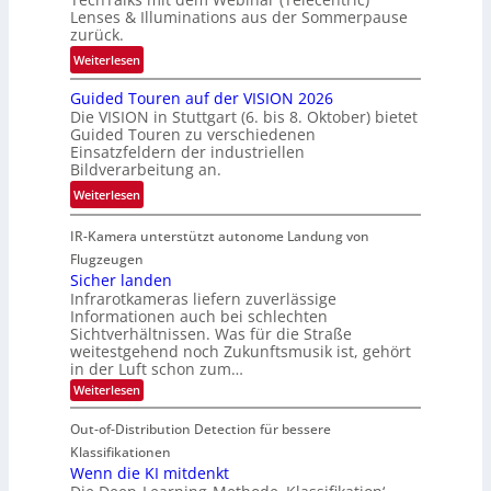
t
e
t
Lenses & Illuminations aus der Sommerpause
e
g
zurück.
z
c
r
w
:
Weiterlesen
h
e
i
R
n
n
s
Guided Touren auf der VISION 2026
ü
i
z
Die VISION in Stuttgart (6. bis 8. Oktober) bietet
c
c
k
t
Guided Touren zu verschiedenen
h
k
Einsatzfeldern der industriellen
e
e
k
Bildverarbeitung an.
M
n
e
:
ö
Weiterlesen
4
h
G
g
K
r
IR-Kamera unterstützt autonome Landung von
u
l
-
d
i
i
Flugzeugen
M
e
d
c
Sicher landen
e
r
Infrarotkameras liefern zuverlässige
e
h
m
i
Informationen auch bei schlechten
d
k
s
n
Sichtverhältnissen. Was für die Straße
T
e
u
weitestgehend noch Zukunftsmusik ist, gehört
V
o
i
in der Luft schon zum…
n
I
u
t
d
:
Weiterlesen
S
r
e
S
M
I
i
e
n
Out-of-Distribution Detection für bessere
a
O
c
n
n
h
Klassifikationen
N
a
e
t
Wenn die KI mitdenkt
T
r
u