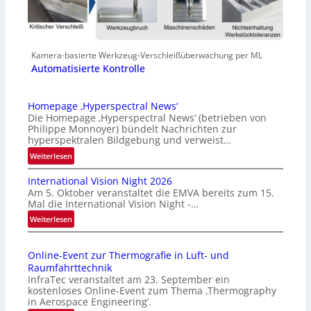
Kamera-basierte Werkzeug-Verschleißüberwachung per ML
Automatisierte Kontrolle
Homepage ‚Hyperspectral News‘
Die Homepage ‚Hyperspectral News‘ (betrieben von
Philippe Monnoyer) bündelt Nachrichten zur
hyperspektralen Bildgebung und verweist…
:
Weiterlesen
H
International Vision Night 2026
o
Am 5. Oktober veranstaltet die EMVA bereits zum 15.
m
Mal die International Vision Night -…
e
:
Weiterlesen
p
I
a
n
g
Online-Event zur Thermografie in Luft- und
t
e
Raumfahrttechnik
e
‚
InfraTec veranstaltet am 23. September ein
r
H
kostenloses Online-Event zum Thema ‚Thermography
n
y
in Aerospace Engineering‘.
a