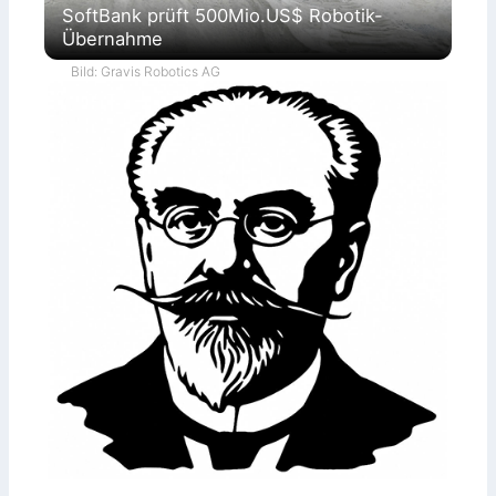
SoftBank prüft 500Mio.US$ Robotik-
Übernahme
Bild: Gravis Robotics AG