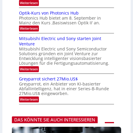
H
k
:
Weiterlesen
e
e
K
r
s
I
Optik-Kurs von Photonics Hub
a
W
-
e
Photonics Hub bietet am 8. September in
a
E
u
Mainz den Kurs ‚Basiswissen Optik II‘ an.
c
i
s
h
n
:
Weiterlesen
-
s
s
O
S
t
a
p
Mitsubishi Electric und Sony starten Joint
e
u
t
t
m
Venture
m
z
i
i
i
n
Mitsubishi Electric und Sony Semiconductor
k
n
m
i
Solutions gründen ein Joint Venture zur
-
a
e
m
K
Entwicklung intelligenter visionsbasierter
r
r
m
u
Lösungen für die Fertigungsautomatisierung.
s
t
r
:
t
Weiterlesen
i
s
M
e
n
v
i
n
d
o
Greyparrot sichert 27Mio.US$
t
H
e
n
Greyparrot, ein Anbieter von KI-basierter
s
a
r
P
Abfallintelligenz, hat in einer Series-B-Runde
u
l
D
h
27Mio.US$ eingeworben.
b
b
A
o
i
j
C
t
:
Weiterlesen
s
a
H
o
G
h
h
-
n
r
i
r
I
i
e
E
n
c
y
l
DAS KÖNNTE SIE AUCH INTERESSIEREN
d
s
p
e
u
H
a
c
s
u
r
t
t
b
r