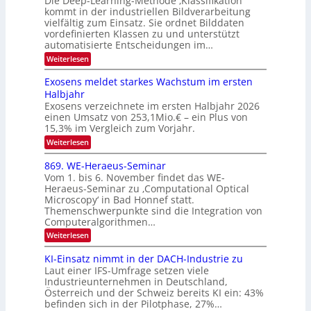
Die Deep-Learning-Methode ‚Klassifikation‘
i
e
l
f
kommt in der industriellen Bildverarbeitung
a
S
c
vielfältig zum Einsatz. Sie ordnet Bilddaten
d
n
p
h
vordefinierten Klassen zu und unterstützt
d
e
e
e
T
automatisierte Entscheidungen im…
r
n
c
a
:
Weiterlesen
V
t
W
l
I
e
r
Exosens meldet starkes Wachstum im ersten
k
n
S
a
Halbjahr
s
n
I
Exosens verzeichnete im ersten Halbjahr 2026
d
O
einen Umsatz von 253,1Mio.€ – ein Plus von
i
e
15,3% im Vergleich zum Vorjahr.
N
K
2
:
Weiterlesen
I
E
0
m
x
869. WE-Heraeus-Seminar
i
2
o
t
Vom 1. bis 6. November findet das WE-
s
6
d
Heraeus-Seminar zu ‚Computational Optical
e
e
Microscopy‘ in Bad Honnef statt.
n
n
Themenschwerpunkte sind die Integration von
s
k
m
Computeralgorithmen…
t
e
:
Weiterlesen
l
8
d
6
KI-Einsatz nimmt in der DACH-Industrie zu
e
9
t
Laut einer IFS-Umfrage setzen viele
.
s
Industrieunternehmen in Deutschland,
W
t
Österreich und der Schweiz bereits KI ein: 43%
E
a
befinden sich in der Pilotphase, 27%…
-
r