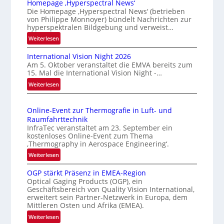
Homepage ‚Hyperspectral News‘
v
Die Homepage ‚Hyperspectral News‘ (betrieben
von Philippe Monnoyer) bündelt Nachrichten zur
e
hyperspektralen Bildgebung und verweist…
r
:
Weiterlesen
l
H
ä
International Vision Night 2026
o
s
Am 5. Oktober veranstaltet die EMVA bereits zum
m
s
15. Mal die International Vision Night -…
e
i
:
Weiterlesen
p
g
I
a
n
e
g
Online-Event zur Thermografie in Luft- und
t
D
e
Raumfahrttechnik
e
‚
r
InfraTec veranstaltet am 23. September ein
r
H
u
kostenloses Online-Event zum Thema
n
y
‚Thermography in Aerospace Engineering‘.
c
a
p
:
Weiterlesen
k
t
e
O
m
i
r
OGP stärkt Präsenz in EMEA-Region
n
a
o
Optical Gaging Products (OGP), ein
s
l
r
n
Geschäftsbereich von Quality Vision International,
p
i
erweitert sein Partner-Netzwerk in Europa, dem
k
a
e
n
Mittleren Osten und Afrika (EMEA).
l
e
c
e
:
Weiterlesen
V
n
t
-