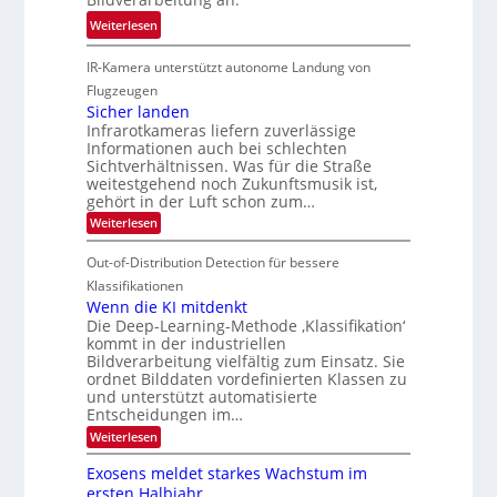
M
4
e
:
ö
Weiterlesen
K
h
G
g
-
r
IR-Kamera unterstützt autonome Landung von
u
l
M
d
i
i
Flugzeugen
e
e
d
c
Sicher landen
m
r
Infrarotkameras liefern zuverlässige
e
h
s
i
Informationen auch bei schlechten
d
k
u
n
Sichtverhältnissen. Was für die Straße
T
e
weitestgehend noch Zukunftsmusik ist,
n
V
o
i
gehört in der Luft schon zum…
d
I
u
t
:
Weiterlesen
M
S
r
e
S
a
I
i
e
n
Out-of-Distribution Detection für bessere
n
O
c
n
h
Klassifikationen
t
N
a
e
Wenn die KI mitdenkt
i
T
r
u
Die Deep-Learning-Methode ‚Klassifikation‘
S
e
l
f
kommt in der industriellen
a
p
c
Bildverarbeitung vielfältig zum Einsatz. Sie
d
n
e
h
ordnet Bilddaten vordefinierten Klassen zu
d
e
c
e
T
und unterstützt automatisierte
r
n
Entscheidungen im…
t
a
V
r
l
:
Weiterlesen
I
W
a
k
e
S
Exosens meldet starkes Wachstum im
s
n
I
ersten Halbjahr