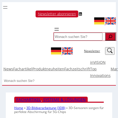
LinkedIn
Newsletter abonnieren
Search
LinkedIn
Newsletter
inVISION
News
Fachartikel
Produktneuheiten
Fachzeitschrift
Top
Mar
Innovations
Search
FACHARTIKEL
, 
SYSTEME & LÖSUNGEN
Home
»
3D-Bildverarbeitung (3DB)
»
3D-Sensoren sorgen für
perfekte Abschirmung für 5G-Chips