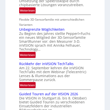
Umsetzung der Spektroskopie durch
u
e
chipbasierte Lösungen voranzutreiben.
f
g
t
:
Weiterlesen
i
-
P
o
u
Flexible 3D-Sensorfamilie mit unterschiedlichen
a
n
n
r
Varianten
d
t
Unbegrenzte Möglichkeiten
R
Zu Beginn des Jahres stellte Pepperl+Fuchs
n
ein neues Mitglied der 3D-Sensorfamilie
a
e
SmartRunner vor: den Measurer 3-D.
u
r
inVISION sprach mit Annika Felhauer,
m
s
Technology…
f
c
:
Weiterlesen
a
h
U
h
a
Rückkehr der inVISION TechTalks
n
r
f
Am 22. September kehren die inVISION
b
t
t
TechTalks mit dem Webinar (Telecentric)
e
t
Lenses & Illuminations aus der
z
g
Sommerpause zurück.
e
w
r
c
i
:
Weiterlesen
e
h
s
R
n
Guided Touren auf der VISION 2026
n
c
ü
z
Die VISION in Stuttgart (6. bis 8. Oktober)
i
h
c
t
bietet Guided Touren zu verschiedenen
k
e
k
Einsatzfeldern der industriellen
e
n
k
Bildverarbeitung an.