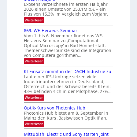
n
O
Exosens verzeichnete im ersten Halbjahr
d
2026 einen Umsatz von 253,1Mio.€ – ein
i
N
e
Plus von 15,3% im Vergleich zum Vorjahr.
2
K
:
Weiterlesen
0
I
E
m
2
x
869. WE-Heraeus-Seminar
i
6
o
t
Vom 1. bis 6. November findet das WE-
s
d
Heraeus-Seminar zu ‚Computational
e
e
Optical Microscopy‘ in Bad Honnef statt.
n
n
Themenschwerpunkte sind die Integration
s
k
m
von Computeralgorithmen…
t
e
:
Weiterlesen
l
8
d
6
KI-Einsatz nimmt in der DACH-Industrie zu
e
9
t
Laut einer IFS-Umfrage setzen viele
.
s
Industrieunternehmen in Deutschland,
W
t
Österreich und der Schweiz bereits KI ein:
E
a
43% befinden sich in der Pilotphase, 27%…
-
r
H
k
:
Weiterlesen
e
e
K
r
s
I
Optik-Kurs von Photonics Hub
a
W
-
e
Photonics Hub bietet am 8. September in
a
E
u
Mainz den Kurs ‚Basiswissen Optik II‘ an.
c
i
s
h
n
:
Weiterlesen
-
s
s
O
S
t
a
p
Mitsubishi Electric und Sony starten Joint
e
u
t
t