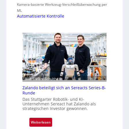
Kamera-basierte Werkzeug-Verschleißüberwachung per
ML
Automatisierte Kontrolle
Bild: ©Marc Schultheiss
Zalando beteiligt sich an Sereacts Series-B-
Runde
Das Stuttgarter Robotik- und KI-
Unternehmen Sereact hat Zalando als
strategischen Investor gewonnen.
:
Weiterlesen
Z