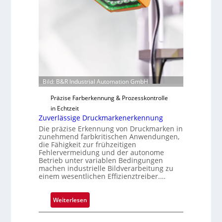
r
t
i
g
u
n
g
a
Bild: B&R Industrial Automation GmbH
u
Präzise Farberkennung & Prozesskontrolle
s
in Echtzeit
Zuverlässige Druckmarkenerkennung
Die präzise Erkennung von Druckmarken in
zunehmend farbkritischen Anwendungen,
die Fähigkeit zur frühzeitigen
Fehlervermeidung und der autonome
Betrieb unter variablen Bedingungen
machen industrielle Bildverarbeitung zu
einem wesentlichen Effizienztreiber.…
:
Weiterlesen
Z
u