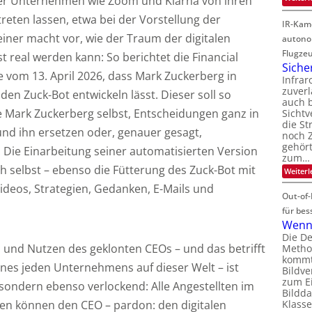
er Unternehmen wie Zoom und Klarna von ihren
reten lassen, etwa bei der Vorstellung der
IR-Kam
einer macht vor, wie der Traum der digitalen
autono
Flugze
t real werden kann: So berichtet die Financial
Siche
e vom 13. April 2026, dass Mark Zuckerberg in
Infrar
zuverl
en Zuck-Bot entwickeln lässt. Dieser soll so
auch b
 Mark Zuckerberg selbst, Entscheidungen ganz in
Sichtv
die St
und ihn ersetzen oder, genauer gesagt,
noch Z
gehört
. Die Einarbeitung seiner automatisierten Version
zum…
h selbst – ebenso die Fütterung des Zuck-Bot mit
Weiterl
Videos, Strategien, Gedanken, E-Mails und
Out-of-
für bes
Wenn 
Die D
z und Nutzen des geklonten CEOs – und das betrifft
Method
kommt 
ines jeden Unternehmens auf dieser Welt – ist
Bildve
zum Ei
 sondern ebenso verlockend: Alle Angestellten im
Bildda
 können den CEO – pardon: den digitalen
Klasse