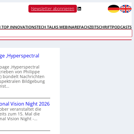
LinkedIn
Newsletter abonnieren
N TOP INNOVATIONS
TECH TALKS WEBINARE
FACHZEITSCHRIFT
PODCASTS
e ‚Hyperspectral
age ‚Hyperspectral
trieben von Philippe
 bündelt Nachrichten
spektralen Bildgebung
eist…
H
ional Vision Night 2026
o
ober veranstaltet die
m
its zum 15. Mal die
e
nal Vision Night -…
p
a
g