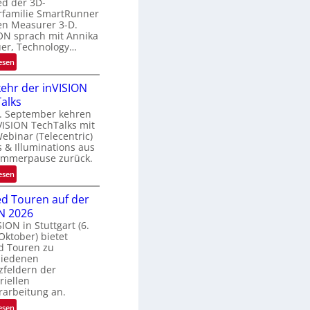
ed der 3D-
s
m
rfamilie SmartRunner
c
en Measurer 3-D.
h
a
ON sprach mit Annika
a
h
uer, Technology…
f
r
:
esen
t
U
z
ehr der inVISION
n
w
e
alks
b
i
c
. September kehren
e
s
h
VISION TechTalks mit
g
binar (Telecentric)
c
n
r
 & Illuminations aus
h
e
ommerpause zurück.
e
k
n
:
esen
n
z
R
4
t
d Touren auf der
ü
K
e
N 2026
c
-
M
SION in Stuttgart (6.
k
M
ö
 Oktober) bietet
k
e
g
d Touren zu
e
m
hiedenen
l
h
s
zfeldern der
i
r
riellen
u
c
rarbeitung an.
d
n
h
e
d
:
esen