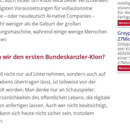
. auch locker um 4.000 Mitarbeiter verschlanken.
intell
tigsten Voraussetzungen für vollautonome
vision
für di
– oder neudeutsch AI-native Companies –
Fertig
cht weniger als die Geburt der großen
Weiterl
ngsmaschine, während einige wenige Menschen
Greyp
27Mi
ren.
Greypa
von KI
Abfall
ir den ersten Bundeskanzler-Klon?
einer 
27Mio
Weiterl
ll nicht nur auf Unternehmen, sondern auch auf
bens übertragen lässt, ist teilweise von der
holt worden: Man denke nur an Schauspieler,
rsönlichkeiten des öffentlichen Lebens, die digitale
en anfertigen lassen. Auch wer nicht beabsichtigt,
 kann sich heute nicht sicher sein, trotzdem
n.