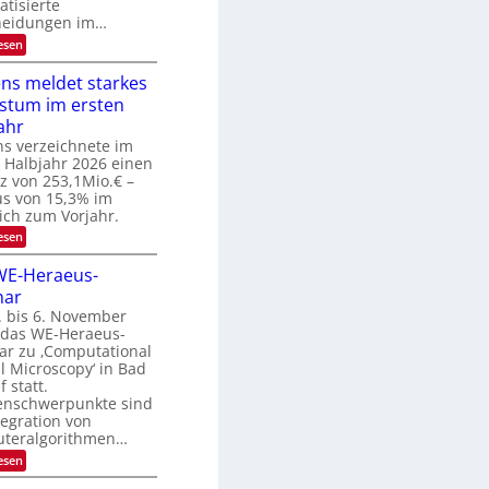
tisierte
N
heidungen im…
2
:
esen
0
W
2
e
ns meldet starkes
6
n
stum im ersten
n
d
ahr
i
s verzeichnete im
e
 Halbjahr 2026 einen
K
z von 253,1Mio.€ –
I
us von 15,3% im
m
i
ich zum Vorjahr.
t
:
esen
d
E
e
x
WE-Heraeus-
n
o
k
nar
s
t
e
. bis 6. November
n
t das WE-Heraeus-
s
ar zu ‚Computational
m
l Microscopy‘ in Bad
e
 statt.
l
nschwerpunkte sind
d
tegration von
e
t
teralgorithmen…
s
:
esen
t
8
a