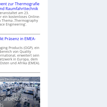
n
e
vent zur Thermografie
 und Raumfahrttechnik
e
H
veranstaltet am 23.
r
 ein kostenloses Online-
y
m Thema ‚Thermography
n
p
ace Engineering‘.
a
e
r
O
s
kt Präsenz in EMEA-
o
n
p
n
e
aging Products (OGP), ein
a
c
bereich von Quality
n
ernational, erweitert sein
V
e
r
etzwerk in Europa, dem
a
 Osten und Afrika (EMEA).
s
E
v
N
O
o
e
e
G
com Electronics GmbH
n
n
w
P
N
g zu Elektronik-
s
s
z
g
u
ä
erarbeitungs-
h
r
r
T
ds
k
2
h