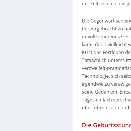
mit Zeitreisen in die g
Die Gegenwart scheint
hervorgebracht zu hab
unvollkommenes Gesch
kann, dann vielleicht 
KI ist das Fortleben d
Tatsächlich unterstüt
verzweifelt-pragmatis
Technologie, sich selb
irgendwie zu verewige
seine Gedanken, Ent
Tages einfach verschw
überführen kann und d
Die Geburtsstun