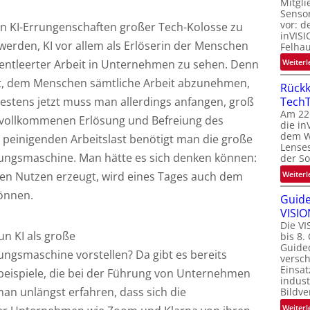
Mitgli
Senso
f
vor: d
en KI-Errungenschaften großer Tech-Kolosse zu
inVISI
werden, KI vor allem als Erlöserin der Menschen
Felha
entleerter Arbeit in Unternehmen zu sehen. Denn
Weiterl
t
fft, dem Menschen sämtliche Arbeit abzunehmen,
t
Rückk
pätestens jetzt muss man allerdings anfangen, groß
TechT
Am 22
 vollkommenen Erlösung und Befreiung des
die in
dem We
peinigenden Arbeitslast benötigt man die große
Lenses
i
ngsmaschine. Man hätte es sich denken können:
der S
Weiterl
hen Nutzen erzeugt, wird eines Tages auch dem
önnen.
Guide
VISIO
Die VI
n KI als große
bis 8.
Guide
gsmaschine vorstellen? Da gibt es bereits
versc
Einsat
eispiele, die bei der Führung von Unternehmen
indust
an unlängst erfahren, dass sich die
Bildve
Weiterl