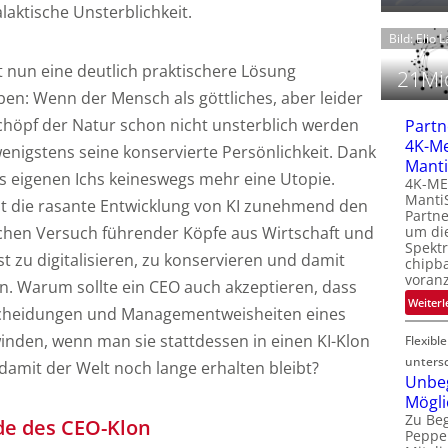
t
alaktische Unsterblichkeit.
Bild: Elio 
 nun eine deutlich praktischere Lösung
21Mio
en: Wenn der Mensch als göttliches, aber leider
öpf der Natur schon nicht unsterblich werden
Partn
4K-M
wenigstens seine konservierte Persönlichkeit. Dank
f
i
Manti
i
es eigenen Ichs keineswegs mehr eine Utopie.
4K-M
Manti
zt die rasante Entwicklung von KI zunehmend den
i
Partne
chen Versuch führender Köpfe aus Wirtschaft und
um di
Spekt
st zu digitalisieren, zu konservieren und damit
chipb
-
voranz
n. Warum sollte ein CEO auch akzeptieren, dass
f
Weiterl
t
scheidungen und Managementweisheiten eines
-
inden, wenn man sie stattdessen in einen KI-Klon
Flexibl
i
untersc
amit der Welt noch lange erhalten bleibt?
Unbe
Mögli
Zu Beg
de des CEO-Klon
Peppe