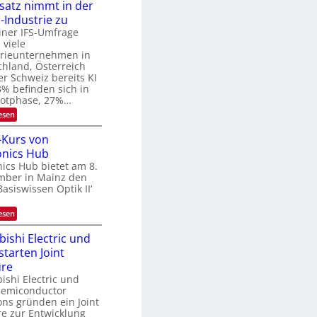
6
nsatz nimmt in der
r
9
k
Industrie zu
.
e
W
iner IFS-Umfrage
s
E
 viele
W
-
a
trieunternehmen in
H
c
hland, Österreich
e
h
r Schweiz bereits KI
r
s
3% befinden sich in
a
t
ilotphase, 27%…
e
u
u
m
:
esen
s
i
K
-
m
I
-Kurs von
S
e
-
e
nics Hub
r
E
m
s
i
ics Hub bietet am 8.
i
t
n
mber in Mainz den
n
e
s
Basiswissen Optik II‘
a
n
a
r
H
t
a
z
:
esen
l
n
O
b
i
p
bishi Electric und
j
m
t
starten Joint
a
m
i
h
t
k
ure
r
i
-
ishi Electric und
n
K
Semiconductor
d
u
ons gründen ein Joint
e
r
r
e zur Entwicklung
s