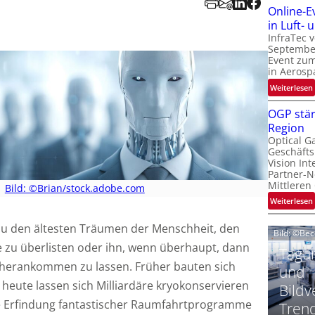
Online-E
t
‚
in Luft-
InfraTec 
September
Event zu
in Aerosp
t
:
Weiterlesen
i
OGP stär
Region
l
Optical G
i
Geschäfts
l
t
Vision Int
Partner-N
i
-
Mittleren
Bild: ©Brian/stock.adobe.com
l
:
Weiterlesen
i
zu den ältesten Träumen der Menschheit, den
Bild: ©Be
 zu überlisten oder ihn, wenn überhaupt, dann
t
Tagun
i
‘
h herankommen zu lassen. Früher bauten sich
t
und
heute lassen sich Milliardäre kryokonservieren
Bildv
t
ie Erfindung fantastischer Raumfahrtprogramme
Tren