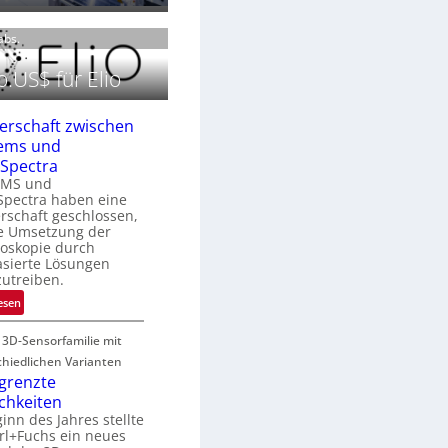
0
e
P
2
r
Labs.
r
6
m
ä
.US$ für Elio
o
s
g
e
r
n
erschaft zwischen
a
z
ems und
Spectra
n
EMS und
e
Spectra haben eine
E
rschaft geschlossen,
M
n
e Umsetzung der
E
L
roskopie durch
A
asierte Lösungen
u
utreiben.
R
:
esen
e
P
g
e 3D-Sensorfamilie mit
a
u
r
n
hiedlichen Varianten
o
t
grenzte
d
n
n
R
chkeiten
e
a
inn des Jahres stellte
rl+Fuchs ein neues
r
u