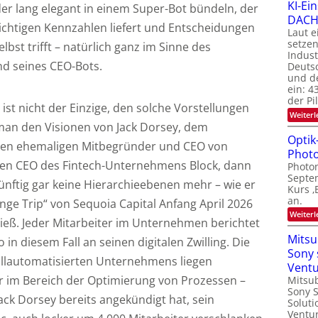
KI-Ei
der lang elegant in einem Super-Bot bündeln, der
DACH-
ichtigen Kennzahlen liefert und Entscheidungen
Laut e
setzen
lbst trifft – natürlich ganz im Sinne des
Indus
d seines CEO-Bots.
Deutsc
und de
ein: 4
der P
st nicht der Einzige, den solche Vorstellungen
Weiterl
man den Visionen von Jack Dorsey, dem
Optik
eren ehemaligen Mitbegründer und CEO von
Photo
igen CEO des Fintech-Unternehmens Block, dann
Photon
Septe
ukünftig gar keine Hierarchieebenen mehr – wie er
Kurs ‚
an.
nge Trip“ von Sequoia Capital Anfang April 2026
Weiterl
ieß. Jeder Mitarbeiter im Unternehmen berichtet
Mitsu
 in diesem Fall an seinen digitalen Zwilling. Die
Sony 
vollautomatisierten Unternehmens liegen
Vent
r im Bereich der Optimierung von Prozessen –
Mitsub
Sony 
ack Dorsey bereits angekündigt hat, sein
Soluti
Ventur