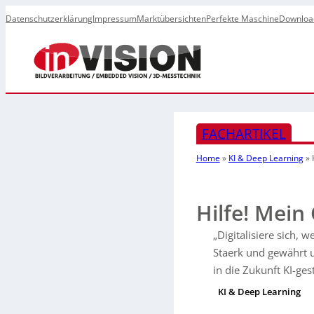
Datenschutzerklärung
Impressum
Marktübersichten
Perfekte Maschine
Downloa
FACHARTIKEL
Home
»
KI & Deep Learning
»
Hilfe! Mein 
„Digitalisiere sich,
Staerk und gewährt u
in die Zukunft KI-ge
KI & Deep Learning