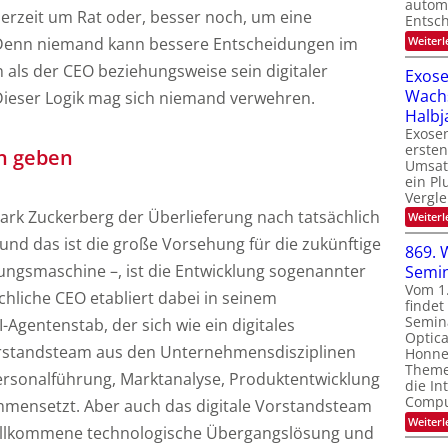
automa
derzeit um Rat oder, besser noch, um eine
Entsc
 Denn niemand kann bessere Entscheidungen im
Weiterl
 als der CEO beziehungsweise sein digitaler
Exose
Wach
? Dieser Logik mag sich niemand verwehren.
Halbj
Exosen
ersten
n geben
Umsat
ein Pl
Vergle
rk Zuckerberg der Überlieferung nach tatsächlich
Weiterl
– und das ist die große Vorsehung für die zukünftige
869. 
gsmaschine –, ist die Entwicklung sogenannter
Semi
Vom 1
hliche CEO etabliert dabei in seinem
finde
Semin
Agentenstab, der sich wie ein digitales
Optica
standsteam aus den Unternehmensdisziplinen
Honnef
Theme
Personalführung, Marktanalyse, Produktentwicklung
die In
Compu
mensetzt. Aber auch das digitale Vorstandsteam
Weiterl
vollkommene technologische Übergangslösung und