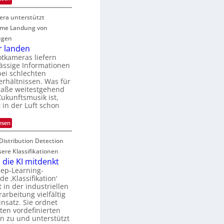
k
r
M
G
e
i
a
era unterstützt
u
i
n
n
i
me Landung von
t
V
t
d
ugen
e
I
i
e
r landen
n
S
S
d
otkameras liefern
I
p
ässige Informationen
T
O
ei schlechten
e
o
erhältnissen. Was für
N
c
u
raße weitestgehend
T
t
r
ukunftsmusik ist,
e
r
e
 in der Luft schon
c
a
n
h
a
:
esen
T
S
u
i
a
f
Distribution Detection
c
l
d
h
sere Klassifikationen
e
k
e
die KI mitdenkt
r
s
r
eep-Learning-
l
e ‚Klassifikation‘
V
a
in der industriellen
n
I
d
rarbeitung vielfältig
S
e
nsatz. Sie ordnet
n
I
ten vordefinierten
O
n zu und unterstützt