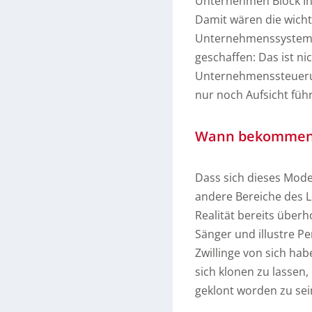
Unternehmen Block Inc
Damit wären die wich
Unternehmenssysteme 
geschaffen: Das ist ni
Unternehmenssteueru
nur noch Aufsicht füh
Wann bekommen w
Dass sich dieses Mode
andere Bereiche des Le
Realität bereits über
Sänger und illustre Pe
Zwillinge von sich hab
sich klonen zu lassen,
geklont worden zu sei