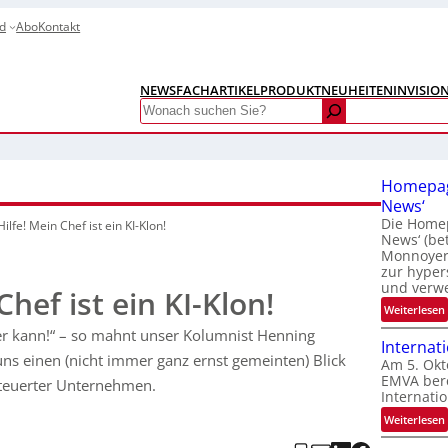
d
Abo
Kontakt
NEWS
FACHARTIKEL
PRODUKTNEUHEITEN
INVISIO
Search
Homepag
News‘
Die Homep
Hilfe! Mein Chef ist ein KI-Klon!
News‘ (be
Monnoyer)
zur hyper
und verw
Chef ist ein KI-Klon!
:
Weiterlesen
 wer kann!“ – so mahnt unser Kolumnist Henning
Internat
ns einen (nicht immer ganz ernst gemeinten) Blick
Am 5. Okt
EMVA bere
steuerter Unternehmen.
Internatio
:
Weiterlesen
I