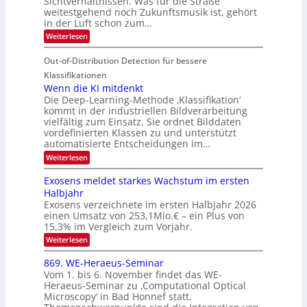
Sichtverhältnissen. Was für die Straße
T
e
u
weitestgehend noch Zukunftsmusik ist, gehört
V
o
i
in der Luft schon zum…
n
I
u
t
d
:
Weiterlesen
S
r
e
S
M
I
i
e
n
Out-of-Distribution Detection für bessere
a
O
c
n
n
h
Klassifikationen
N
a
e
t
Wenn die KI mitdenkt
T
r
u
Die Deep-Learning-Methode ‚Klassifikation‘
i
e
l
f
kommt in der industriellen Bildverarbeitung
a
S
c
vielfältig zum Einsatz. Sie ordnet Bilddaten
d
n
p
h
vordefinierten Klassen zu und unterstützt
d
e
e
e
T
automatisierte Entscheidungen im…
r
n
c
a
:
Weiterlesen
V
t
W
l
I
e
r
Exosens meldet starkes Wachstum im ersten
k
n
S
a
Halbjahr
s
n
I
Exosens verzeichnete im ersten Halbjahr 2026
d
O
einen Umsatz von 253,1Mio.€ – ein Plus von
i
e
15,3% im Vergleich zum Vorjahr.
N
K
2
:
Weiterlesen
I
E
0
m
x
869. WE-Heraeus-Seminar
i
2
o
t
Vom 1. bis 6. November findet das WE-
s
6
d
Heraeus-Seminar zu ‚Computational Optical
e
e
Microscopy‘ in Bad Honnef statt.
n
n
s