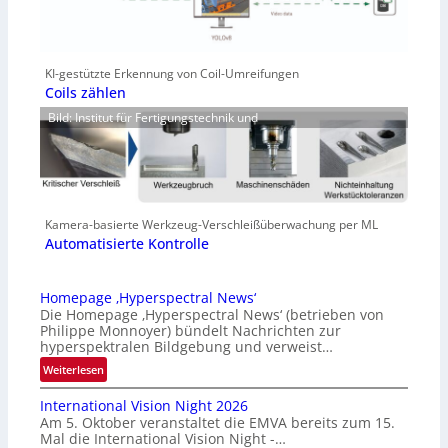
KI-gestützte Erkennung von Coil-Umreifungen
Coils zählen
Bild: Institut für Fertigungstechnik und
Kamera-basierte Werkzeug-Verschleißüberwachung per ML
Automatisierte Kontrolle
Homepage ‚Hyperspectral News‘
Die Homepage ‚Hyperspectral News‘ (betrieben von
Philippe Monnoyer) bündelt Nachrichten zur
hyperspektralen Bildgebung und verweist…
:
Weiterlesen
H
International Vision Night 2026
o
Am 5. Oktober veranstaltet die EMVA bereits zum 15.
m
Mal die International Vision Night -…
e