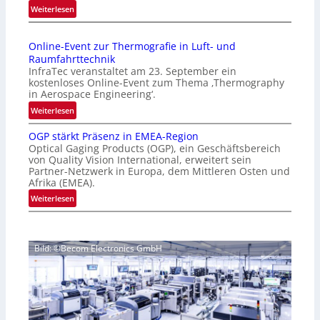
:
Weiterlesen
p
I
a
n
g
Online-Event zur Thermografie in Luft- und
t
e
Raumfahrttechnik
e
‚
InfraTec veranstaltet am 23. September ein
r
H
kostenloses Online-Event zum Thema ‚Thermography
n
y
in Aerospace Engineering‘.
a
p
:
Weiterlesen
t
e
O
i
r
OGP stärkt Präsenz in EMEA-Region
n
o
Optical Gaging Products (OGP), ein Geschäftsbereich
s
l
n
von Quality Vision International, erweitert sein
p
i
Partner-Netzwerk in Europa, dem Mittleren Osten und
a
e
n
Afrika (EMEA).
l
c
e
:
Weiterlesen
V
t
-
O
i
r
E
G
s
a
v
P
i
l
e
Bild: ©Becom Electronics GmbH
s
o
N
n
t
n
e
t
ä
N
w
z
r
i
s
u
k
g
‘
r
t