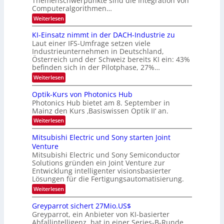
Themenschwerpunkte sind die Integration von
k
m
Computeralgorithmen…
t
e
:
Weiterlesen
l
8
d
6
KI-Einsatz nimmt in der DACH-Industrie zu
e
9
t
Laut einer IFS-Umfrage setzen viele
.
s
Industrieunternehmen in Deutschland,
W
t
Österreich und der Schweiz bereits KI ein: 43%
E
a
befinden sich in der Pilotphase, 27%…
-
r
H
k
:
Weiterlesen
e
e
K
r
s
I
Optik-Kurs von Photonics Hub
a
W
-
e
Photonics Hub bietet am 8. September in
a
E
u
Mainz den Kurs ‚Basiswissen Optik II‘ an.
c
i
s
h
n
:
Weiterlesen
-
s
s
O
S
t
a
p
Mitsubishi Electric und Sony starten Joint
e
u
t
t
m
Venture
m
z
i
i
i
n
Mitsubishi Electric und Sony Semiconductor
k
n
m
i
Solutions gründen ein Joint Venture zur
-
a
e
m
K
Entwicklung intelligenter visionsbasierter
r
r
m
u
Lösungen für die Fertigungsautomatisierung.
s
t
r
:
t
Weiterlesen
i
s
M
e
n
v
i
n
d
o
Greyparrot sichert 27Mio.US$
t
H
e
n
Greyparrot, ein Anbieter von KI-basierter
s
a
r
P
Abfallintelligenz, hat in einer Series-B-Runde
u
l
D