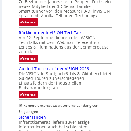
Zu Beginn des Jahres stellte Pepperl+Fuchs ein
n
u
neues Mitglied der 3D-Sensorfamilie
e
SmartRunner vor: den Measurer 3-D. inVISION
m
r
sprach mit Annika Felhauer, Technology…
f
s
a
:
Weiterlesen
c
h
U
h
Rückkehr der inVISION TechTalks
r
n
a
Am 22. September kehren die inVISION
t
b
f
TechTalks mit dem Webinar (Telecentric)
t
e
t
Lenses & Illuminations aus der Sommerpause
e
g
zurück.
z
c
r
w
:
Weiterlesen
h
e
i
R
n
n
s
Guided Touren auf der VISION 2026
ü
i
z
Die VISION in Stuttgart (6. bis 8. Oktober) bietet
c
c
k
t
Guided Touren zu verschiedenen
h
k
Einsatzfeldern der industriellen
e
e
k
Bildverarbeitung an.
M
n
e
:
ö
Weiterlesen
4
h
G
g
K
r
IR-Kamera unterstützt autonome Landung von
u
l
-
d
i
i
Flugzeugen
M
e
d
c
Sicher landen
e
r
Infrarotkameras liefern zuverlässige
e
h
m
i
Informationen auch bei schlechten
d
k
s
n