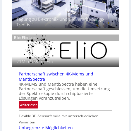
h
T
P
t
h
r
2
e
ä
0
Tagung zu Elektronik- und Bildverarbeitungs-
r
s
2
Trends
m
e
6
o
n
g
Bild: Elio Labs.
z
r
i
a
n
f
E
i
21Mio.US$ für Elio
M
e
E
i
A
Partnerschaft zwischen 4K-Mems und
n
-
MantiSpectra
L
R
4K-MEMS und MantiSpectra haben eine
u
Partnerschaft geschlossen, um die Umsetzung
e
f
der Spektroskopie durch chipbasierte
g
t
Lösungen voranzutreiben.
i
-
:
Weiterlesen
o
u
P
n
n
Flexible 3D-Sensorfamilie mit unterschiedlichen
a
d
r
Varianten
R
t
Unbegrenzte Möglichkeiten
a