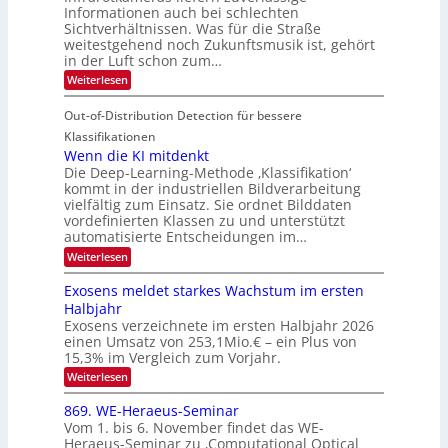
m
i
Informationen auch bei schlechten
d
k
s
n
Sichtverhältnissen. Was für die Straße
T
e
u
weitestgehend noch Zukunftsmusik ist, gehört
V
o
i
in der Luft schon zum…
n
I
u
t
d
:
Weiterlesen
S
r
e
S
M
I
i
e
n
Out-of-Distribution Detection für bessere
a
O
c
n
n
h
Klassifikationen
N
a
e
t
Wenn die KI mitdenkt
T
r
u
Die Deep-Learning-Methode ‚Klassifikation‘
i
e
l
f
kommt in der industriellen Bildverarbeitung
a
S
c
vielfältig zum Einsatz. Sie ordnet Bilddaten
d
n
p
h
vordefinierten Klassen zu und unterstützt
d
e
e
e
T
automatisierte Entscheidungen im…
r
n
c
a
:
Weiterlesen
V
t
W
l
I
e
r
Exosens meldet starkes Wachstum im ersten
k
n
S
a
Halbjahr
s
n
I
Exosens verzeichnete im ersten Halbjahr 2026
d
O
einen Umsatz von 253,1Mio.€ – ein Plus von
i
e
15,3% im Vergleich zum Vorjahr.
N
K
2
:
Weiterlesen
I
E
0
m
x
869. WE-Heraeus-Seminar
i
2
o
t
Vom 1. bis 6. November findet das WE-
s
6
d
Heraeus-Seminar zu ‚Computational Optical
e