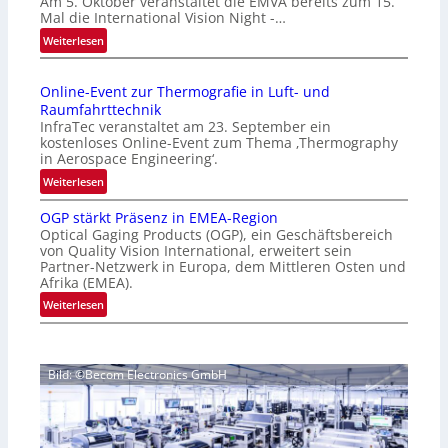
Am 5. Oktober veranstaltet die EMVA bereits zum 15.
m
Mal die International Vision Night -…
e
:
Weiterlesen
p
I
a
n
g
Online-Event zur Thermografie in Luft- und
t
e
Raumfahrttechnik
e
‚
InfraTec veranstaltet am 23. September ein
r
H
kostenloses Online-Event zum Thema ‚Thermography
n
y
in Aerospace Engineering‘.
a
p
:
Weiterlesen
t
e
O
i
r
OGP stärkt Präsenz in EMEA-Region
n
o
Optical Gaging Products (OGP), ein Geschäftsbereich
s
l
n
von Quality Vision International, erweitert sein
p
i
Partner-Netzwerk in Europa, dem Mittleren Osten und
a
e
n
Afrika (EMEA).
l
c
e
:
Weiterlesen
V
t
-
O
i
r
E
G
s
a
v
P
i
l
e
Bild: ©Becom Electronics GmbH
s
o
N
n
t
n
e
t
ä
N
w
z
r
i
s
u