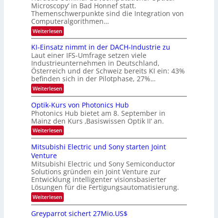
e
Microscopy‘ in Bad Honnef statt.
n
n
Themenschwerpunkte sind die Integration von
s
k
m
Computeralgorithmen…
t
e
:
Weiterlesen
l
8
d
6
KI-Einsatz nimmt in der DACH-Industrie zu
e
9
t
Laut einer IFS-Umfrage setzen viele
.
s
Industrieunternehmen in Deutschland,
W
t
Österreich und der Schweiz bereits KI ein: 43%
E
a
befinden sich in der Pilotphase, 27%…
-
r
H
k
:
Weiterlesen
e
e
K
r
s
I
Optik-Kurs von Photonics Hub
a
W
-
e
Photonics Hub bietet am 8. September in
a
E
u
Mainz den Kurs ‚Basiswissen Optik II‘ an.
c
i
s
h
n
:
Weiterlesen
-
s
s
O
S
t
a
p
Mitsubishi Electric und Sony starten Joint
e
u
t
t
m
Venture
m
z
i
i
i
n
Mitsubishi Electric und Sony Semiconductor
k
n
m
i
Solutions gründen ein Joint Venture zur
-
a
e
m
K
Entwicklung intelligenter visionsbasierter
r
r
m
u
Lösungen für die Fertigungsautomatisierung.
s
t
r
:
t
Weiterlesen
i
s
M
e
n
v
i
n
d
o
Greyparrot sichert 27Mio.US$
t
H
e