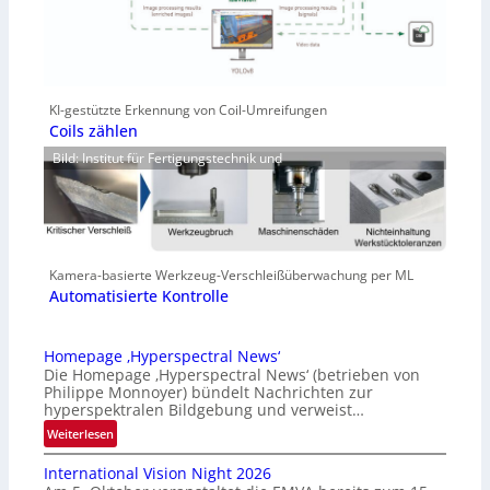
KI-gestützte Erkennung von Coil-Umreifungen
Coils zählen
Bild: Institut für Fertigungstechnik und
Kamera-basierte Werkzeug-Verschleißüberwachung per ML
Automatisierte Kontrolle
Homepage ‚Hyperspectral News‘
Die Homepage ‚Hyperspectral News‘ (betrieben von
Philippe Monnoyer) bündelt Nachrichten zur
hyperspektralen Bildgebung und verweist…
:
Weiterlesen
H
International Vision Night 2026
o