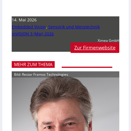
14. Mai 2026
Embedded Vision
,
Sensorik und Messtechnik
inVISION 3 (Mai) 2026
Ximea GmbH
Zur Firmenwebsite
MEHR ZUM THEMA
Bild: Restar Framos Technologies