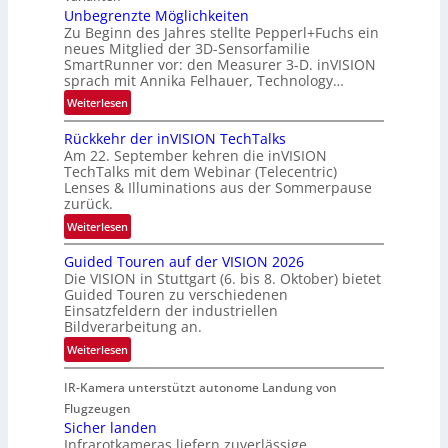
R
t
Unbegrenzte Möglichkeiten
a
Zu Beginn des Jahres stellte Pepperl+Fuchs ein
n
u
neues Mitglied der 3D-Sensorfamilie
e
SmartRunner vor: den Measurer 3-D. inVISION
m
r
sprach mit Annika Felhauer, Technology…
f
s
a
:
Weiterlesen
c
h
U
h
Rückkehr der inVISION TechTalks
r
n
a
Am 22. September kehren die inVISION
t
b
f
TechTalks mit dem Webinar (Telecentric)
t
e
t
Lenses & Illuminations aus der Sommerpause
e
g
zurück.
z
c
r
w
:
Weiterlesen
h
e
i
R
n
n
s
Guided Touren auf der VISION 2026
ü
i
z
Die VISION in Stuttgart (6. bis 8. Oktober) bietet
c
c
k
t
Guided Touren zu verschiedenen
h
k
Einsatzfeldern der industriellen
e
e
k
Bildverarbeitung an.
M
n
e
:
ö
Weiterlesen
4
h
G
g
K
r
IR-Kamera unterstützt autonome Landung von
u
l
-
d
i
i
Flugzeugen
M
e
d
c
Sicher landen
e
r
Infrarotkameras liefern zuverlässige
e
h