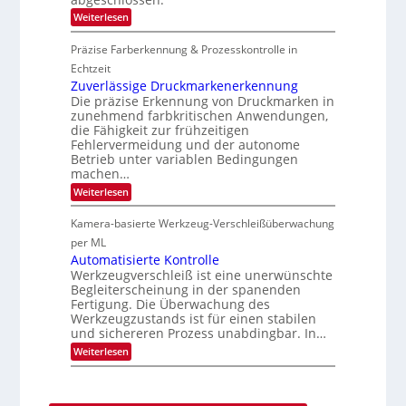
n
2
n
h
S
:
Weiterlesen
i
7
i
e
Z
m
p
r
a
m
Präzise Farberkennung & Prozesskontrolle in
p
e
d
t
l
a
a
Echtzeit
D
a
c
r
a
Zuverlässige Druckmarkenerkennung
n
t
L
r
Die präzise Erkennung von Druckmarken in
t
s
a
k
Ü
zunehmend farbkritischen Anwendungen,
S
b
V
b
die Fähigkeit zur frühzeitigen
e
s
i
e
r
Fehlervermeidung und der autonome
b
s
r
i
a
Betrieb unter variablen Bedingungen
i
n
e
u
o
machen…
a
s
t
n
h
:
Weiterlesen
-
F
m
Z
B
e
e
u
-
r
Kamera-basierte Werkzeug-Verschleißüberwachung
v
v
R
t
o
e
per ML
u
i
n
r
n
g
Automatisierte Kontrolle
H
l
d
u
Werkzeugverschleiß ist eine unerwünschte
a
ä
e
n
Begleiterscheinung in der spanenden
i
s
g
Fertigung. Die Überwachung des
l
s
a
o
Werkzeugzustands ist für einen stabilen
i
u
g
und sichereren Prozess unabdingbar. In…
s
e
:
Weiterlesen
D
A
r
u
u
t
c
o