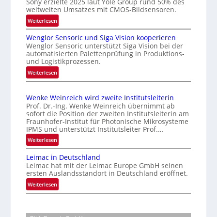
Sony erzielte 2025 laut Yole Group rund 50% des
u
weltweiten Umsatzes mit CMOS-Bildsensoren.
c
n
h
:
Weiterlesen
g
N
t
i
Wenglor Sensoric und Siga Vision kooperieren
e
e
n
Wenglor Sensoric unterstützt Siga Vision bei der
u
s
C
automatisierten Palettenprüfung in Produktions-
e
P
und Logistikprozessen.
h
R
l
:
i
Weiterlesen
i
u
W
n
s
e
s
a
i
Wenke Weinreich wird zweite Institutsleiterin
n
b
k
Prof. Dr.-Ing. Wenke Weinreich übernimmt ab
g
e
e
sofort die Position der zweiten Institutsleiterin am
l
Fraunhofer-Institut für Photonische Mikrosysteme
i
n
o
IPMS und unterstützt Institutsleiter Prof.…
f
m
r
:
ü
Weiterlesen
A
S
W
r
u
e
Leimac in Deutschland
e
d
f
n
Leimac hat mit der Leimac Europe GmbH seinen
n
i
t
ersten Auslandsstandort in Deutschland eröffnet.
s
k
e
r
o
:
Weiterlesen
e
C
r
a
L
W
M
i
e
g
e
O
c
i
s
i
S