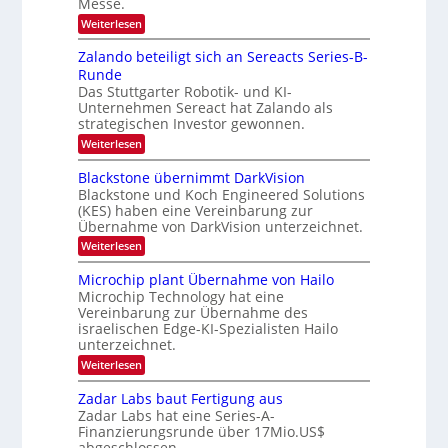
Messe.
g
t
d
e
:
Weiterlesen
o
‚
e
I
H
n
n
r
Zalando beteiligt sich an Sereacts Series-B-
y
t
s
p
Runde
e
e
Das Stuttgarter Robotik- und KI-
t
r
r
Unternehmen Sereact hat Zalando als
n
a
s
a
strategischen Investor gewonnen.
p
n
t
e
:
Weiterlesen
d
i
c
Z
o
a
t
a
Blackstone übernimmt DarkVision
n
r
l
u
a
Blackstone und Koch Engineered Solutions
a
a
l
f
(KES) haben eine Vereinbarung zur
l
n
V
d
Übernahme von DarkVision unterzeichnet.
N
d
i
e
o
e
:
Weiterlesen
s
w
b
B
i
r
s
e
l
o
Microchip plant Übernahme von Hailo
L
‘
t
a
n
Microchip Technology hat eine
e
o
c
N
i
Vereinbarung zur Übernahme des
k
i
g
l
israelischen Edge-KI-Spezialisten Hailo
s
g
i
i
unterzeichnet.
t
h
g
m
o
t
:
Weiterlesen
t
n
2
a
M
s
e
0
i
t
i
Zadar Labs baut Fertigung aus
ü
2
c
c
b
Zadar Labs hat eine Series-A-
2
6
r
h
e
Finanzierungsrunde über 17Mio.US$
0
o
a
r
abgeschlossen.
c