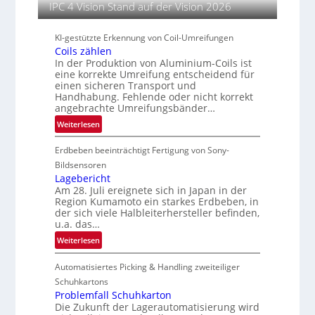
IPC 4 Vision Stand auf der Vision 2026
s
l
KI-gestützte Erkennung von Coil-Umreifungen
e
Coils zählen
i
In der Produktion von Aluminium-Coils ist
t
eine korrekte Umreifung entscheidend für
e
einen sicheren Transport und
r
Handhabung. Fehlende oder nicht korrekt
angebrachte Umreifungsbänder…
i
n
:
Weiterlesen
C
Erdbeben beeinträchtigt Fertigung von Sony-
o
i
Bildsensoren
l
Lagebericht
Am 28. Juli ereignete sich in Japan in der
s
Region Kumamoto ein starkes Erdbeben, in
z
der sich viele Halbleiterhersteller befinden,
ä
u.a. das…
h
:
Weiterlesen
l
L
e
Automatisiertes Picking & Handling zweiteiliger
a
n
g
Schuhkartons
e
Problemfall Schuhkarton
Die Zukunft der Lagerautomatisierung wird
b