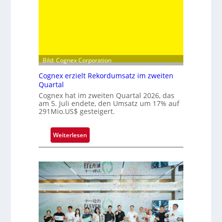
s
p
i
t
z
e
Bild: Cognex Corporation
b
Cognex erzielt Rekordumsatz im zweiten
e
Quartal
i
Cognex hat im zweiten Quartal 2026, das
m
am 5. Juli endete, den Umsatz um 17% auf
F
291Mio.US$ gesteigert.
r
a
:
Weiterlesen
u
C
n
o
h
g
o
n
f
e
e
x
r
e
I
r