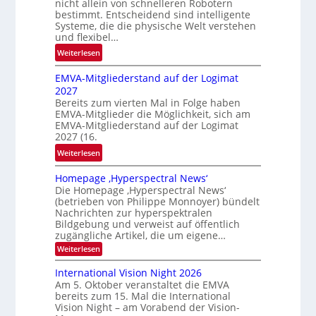
nicht allein von schnelleren Robotern
e
bestimmt. Entscheidend sind intelligente
r
Systeme, die die physische Welt verstehen
i
und flexibel…
c
:
Weiterlesen
h
P
t
EMVA-Mitgliederstand auf der Logimat
r
2027
o
Bereits zum vierten Mal in Folge haben
b
EMVA-Mitglieder die Möglichkeit, sich am
l
EMVA-Mitgliederstand auf der Logimat
e
2027 (16.
m
:
Weiterlesen
f
E
a
Homepage ‚Hyperspectral News‘
M
l
Die Homepage ‚Hyperspectral News‘
V
l
(betrieben von Philippe Monnoyer) bündelt
A
Nachrichten zur hyperspektralen
S
-
Bildgebung und verweist auf öffentlich
c
M
zugängliche Artikel, die um eigene…
h
i
:
Weiterlesen
u
H
t
h
o
International Vision Night 2026
g
m
k
Am 5. Oktober veranstaltet die EMVA
l
e
a
bereits zum 15. Mal die International
p
i
Vision Night – am Vorabend der Vision-
r
a
e