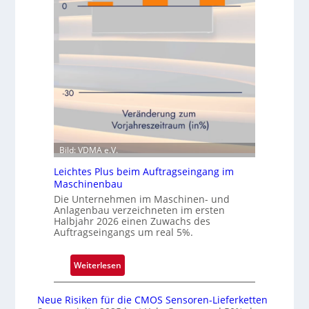
e
i
i
c
t
s
e
e
n
r
Q
ö
u
f
a
f
r
n
t
e
a
Bild: VDMA e.V.
t
l
N
Leichtes Plus beim Auftragseingang im
i
Maschinenbau
e
Die Unternehmen im Maschinen- und
Anlagenbau verzeichneten im ersten
d
Halbjahr 2026 einen Zuwachs des
e
Auftragseingangs um real 5%.
r
l
:
Weiterlesen
a
L
s
e
s
Neue Risiken für die CMOS Sensoren-Lieferketten
i