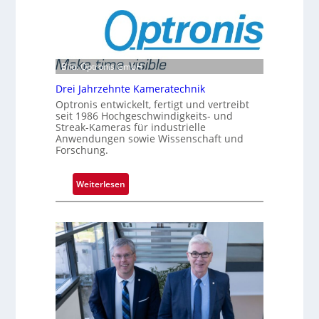
Bild: Optronis GmbH
Drei Jahrzehnte Kameratechnik
Optronis entwickelt, fertigt und vertreibt
seit 1986 Hochgeschwindigkeits- und
Streak-Kameras für industrielle
Anwendungen sowie Wissenschaft und
Forschung.
:
Weiterlesen
D
r
e
i
J
a
h
r
z