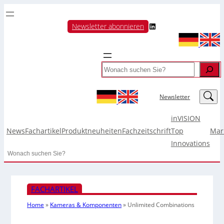
LinkedIn
Newsletter abonnieren
Search
LinkedIn
Newsletter
inVISION
News
Fachartikel
Produktneuheiten
Fachzeitschrift
Top
Mar
Innovations
Search
FACHARTIKEL
Home
»
Kameras & Komponenten
»
Unlimited Combinations