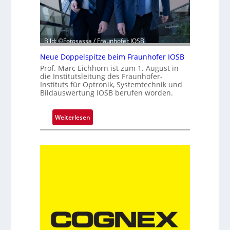
e
h
n
Bild: ©Fotosassa / Fraunhofer IOSB
t
e
Neue Doppelspitze beim Fraunhofer IOSB
K
Prof. Marc Eichhorn ist zum 1. August in
a
die Institutsleitung des Fraunhofer-
Instituts für Optronik, Systemtechnik und
m
Bildauswertung IOSB berufen worden.
e
r
:
Weiterlesen
a
N
t
e
e
u
c
e
h
D
n
o
i
p
k
p
e
l